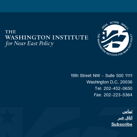
Homepage
1111 19th Street NW - Suite 500
Washington D.C. 20036
Tel: 202-452-0650
Fax: 202-223-5364
تماس
Footer contact links
اتاق خبر
Subscribe