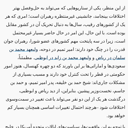
از این منظر، یکی از سناریوهایی که می‌تواند به حل‌وفصل بهتر
اختلافات بینجامد، جانشینی غیرمنتظره رهبران است؛ امری که هر
یک از کشورهای رقیب، سال‌ها به دنبال تحریک آن در کشور مقابل
بوده است. با این حال، این امر در حال حاضر بسیار غیرمحتمل
است، زیرا در سه پایتخت مهم کشورهای عضو شورا، رهبران جوان
قدرت را در چنگ خود دارند: امیر تمیم در دوحه،
ولیعهد محمد بن
سلمان در ریاض
و
ولیعهد محمد بن زاید در ابوظبی
. مطمئناً،
سعودی‌ها و اماراتی‌ها بر این باورند که دو چهره کهنسال، هنوز امور
حکومتی در قطر را تحت کنترل خود دارند و مسبب بسیاری از
مشکلات جاری‌اند: شیخ حمد بن خلیفه، پدر امیر تمیم، و حمد بن
جاسم، نخست‌وزیر پیشین. بنابراین، از دید ریاض و ابوظبی،
درگذشت هر یک از این دو نفر می‌تواند باعث تغییر در سمت‌وسوی
اختلافات شود –‌هرچند احتمال تغییرات اساسی همچنان بسیار کم
خواهد بود
.
با توجه به این واقعیت‌ها، سیاست‌های ایالات متحده آمریکا در خلیج