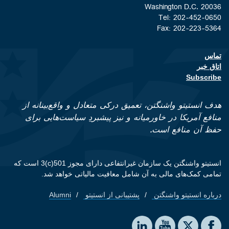
Washington D.C. 20036
Tel: 202-452-0650
Fax: 202-223-5364
تماس
Footer contact links
اتاق خبر
Subscribe
هدف انستیتو واشنگتن، تعمیق درکی متعادل و واقع‌بینانه از
منافع آمریکا در خاورمیانه و نیز پیشبردِ سیاست‌هایی برای
حفظ آن منافع است.
انستیتو واشنگتن یک سازمان غیرانتفاعی دارای مجوز 501(c)3 است که
تمامی کمک‌های مالی به آن شامل معافیت مالیاتی خواهد شد.
درباره انستیتو واشنگتن
پشتیبانی از انستیتو
Alumni
Footer quick links
Social media