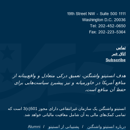
1111 19th Street NW - Suite 500
Washington D.C. 20036
Tel: 202-452-0650
Fax: 202-223-5364
تماس
Footer contact links
اتاق خبر
Subscribe
هدف انستیتو واشنگتن، تعمیق درکی متعادل و واقع‌بینانه از
منافع آمریکا در خاورمیانه و نیز پیشبردِ سیاست‌هایی برای
حفظ آن منافع است.
انستیتو واشنگتن یک سازمان غیرانتفاعی دارای مجوز 501(c)3 است که
تمامی کمک‌های مالی به آن شامل معافیت مالیاتی خواهد شد.
درباره انستیتو واشنگتن
پشتیبانی از انستیتو
Alumni
Footer quick links