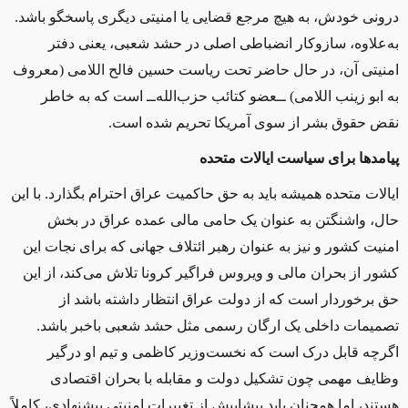
درونی خودش، به هیچ مرجع قضایی یا امنیتی دیگری پاسخگو باشد.
به‌علاوه، سازوکار انضباطی اصلی در حشد شعبی، یعنی دفتر
امنیتی آن، در حال حاضر تحت ریاست حسین فالح اللامی (معروف
به ابو زینب اللامی) ــعضو کتائب حزب‌الله‌ــ است که به خاطر
نقض حقوق بشر از سوی آمریکا تحریم شده است
.
پیامدها برای سیاست ایالات متحده
ایالات متحده همیشه باید به حق حاکمیت عراق احترام بگذارد. با این
حال، واشنگتن به عنوان یک حامی مالی عمده عراق در بخش
امنیت كشور و نیز به عنوان رهبر ائتلاف جهانی كه برای نجات این
کشور از بحران مالی و ویروس فراگیر کرونا تلاش می‌كند، از این
حق برخوردار است که از دولت عراق انتظار داشته باشد از
تصمیمات داخلی یک ارگان رسمی مثل حشد شعبی باخبر باشد.
اگرچه قابل درک است که نخست‌وزیر کاظمی و تیم او درگیر
وظایف مهمی چون تشکیل دولت و مقابله با بحران اقتصادی
هستند، اما همچنان باید پیشاپیش از تغییرات امنیتی پیشنهادی، کاملاً