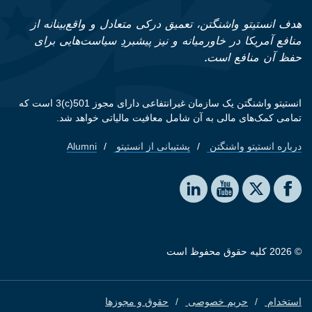
هدف انستیتو واشنگتن، تعمیق درکی متعادل و واقع‌بینانه از
منافع آمریکا در خاورمیانه و نیز پیشبردِ سیاست‌هایی برای
حفظ آن منافع است.
انستیتو واشنگتن یک سازمان غیرانتفاعی دارای مجوز 501(c)3 است که
تمامی کمک‌های مالی به آن شامل معافیت مالیاتی خواهد شد.
درباره انستیتو واشنگتن
پشتیبانی از انستیتو
Alumni
Footer quick links
Social media
The Washington Institute on LinkedIn
The Washington Institute on YouTube
The Washington Institute on Facebook
The Washington Institute on X
© 2026 کلیه حقوق محفوظ است
استخدام
حریم خصوصی
حقوق و مجوزها
Footer