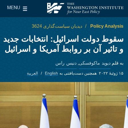
Skip to main content
MENU
le Main Menu
The Washington Institute for Near East Policy
Policy Analysis
دیدبان سیاست‌گذاری 3624
سقوط دولت اسرائیل: انتخابات جدید
و تاثیر آن بر روابط آمریکا و اسرائیل
دیوید ماکوفسکی
دنیس راس
به قلم
,
۱۵ ژوئیهٔ ۲۰۲۲
همچنین دست‌یافتنی به
English
العربية