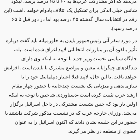
می‌دهد که اگر مشارکت عرب‌ها به
۶۰
تا
۶۵
درصد برسد، لیکود
شانس خیلی اندکی برای تشکیل یک ائتلاف بادوام خواهد داشت (این
رقم در انتخابات سال گذشته
۴۵
درصد بود اما در دور قبل تا
۶۵
درصد رسید
)
.
در مورد سفر آتی رئیس‌جمهور بایدن به خاورمیانه باید گفت درباره
تأثیر بالقوه آن بر مبارزات انتخاباتی لاپید اغراق شده است. بله،
جایگاه سیاسی نخست‌وزیر جدید با توجه به اینکه وی دارای
دیدگاه‌های چپگرایانه معین و مواضع مشترک با بایدن است، افزایش
خواهد یافت. با این حال، لاپید قبلا اعتبار دیپلماتیک خود را با
سازماندهی و میزبانی یک نشست چندجانبه با حضور چهار مقام
ارشد عرب تثبیت کرده است -دستاوردی شاخص با توجه به اینکه
اولین بار بود که چنین نشست مشترکی در داخل اسرائیل برگزار
می‌شد. وزرای خارجه عرب که در نشست مذکور شرکت داشتند با
حضور در این جلسه نشان دادند که اکنون اسرائیل را به عنوان
عضوی از منطقه در نظر می‌گیرند
.