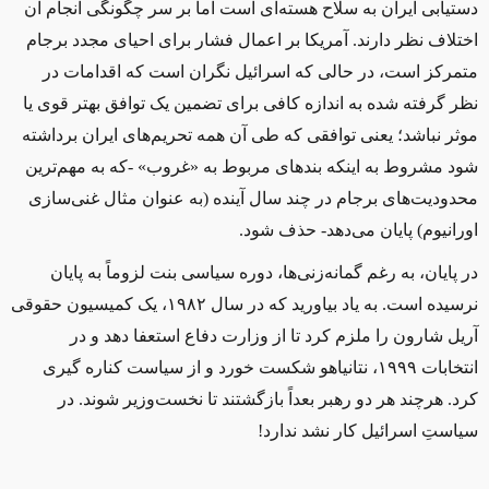
دستیابی ایران به سلاح‌ هسته‌ای است اما بر سر چگونگی انجام آن
اختلاف نظر دارند. آمریکا بر اعمال فشار برای احیای مجدد برجام
متمرکز است، در حالی که اسرائیل نگران است که اقدامات در
نظر گرفته شده به اندازه کافی برای تضمین یک توافق بهتر قوی یا
موثر نباشد؛ یعنی توافقی که طی آن همه تحریم‌های ایران برداشته
شود مشروط به اینکه بندهای مربوط به «غروب» -که به مهم‌ترین
محدودیت‌های برجام در چند سال آینده (به عنوان مثال غنی‌سازی
اورانیوم
)
پایان می‌دهد- حذف شود.
در پایان، به رغم گمانه‌زنی‌ها، دوره سیاسی بنت لزوماً به پایان
نرسیده است. به یاد بیاورید که در سال
۱۹۸۲
، یک کمیسیون حقوقی
آریل شارون را ملزم کرد تا از وزارت دفاع استعفا دهد و در
انتخابات
۱۹۹۹
، نتانیاهو شکست خورد و از سیاست کناره گیری
کرد. هرچند هر دو رهبر بعداً بازگشتند تا نخست‌وزیر شوند. در
سیاستِ اسرائیل کار نشد ندارد!