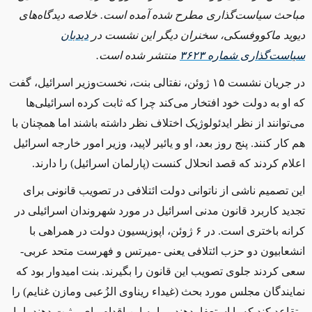
مباحث سیاست‌گذاری مطرح شده آمده است. خلاصه دیدگاه‌های
دیوید ماکووفسکی، سخنران دیگر این نشست در
دیدبان
سیاست‌گذاری شماره
۳۶۲۳
منتشر شده است
.
در جریان نشست
۱۵
ژوئن، نفتالی بنت، نخست‌وزیر اسرائیل، گفت
که او به دولت خود افتخار می‌کند چرا که ثابت کرده اسرائیلی‌ها
می‌توانند از نظر ایدئولوژیک اختلاف نظر داشته باشند اما همچنان با
هم کار کنند. پنج روز بعد، او و یائیر لاپید، وزیر امور خارجه اسرائیل
اعلام کردند که قصد انحلال کنست (پارلمان اسرائیل) را دارند
.
این تصمیم ناشی از ناتوانی دولت ائتلافی در تصویب قانونی برای
تجدید کاربرد قانون مدنی اسرائیل در مورد شهروندان اسرائیلی در
کرانه باختری است. در
۶
ژوئن، اپوزیسیون دولت در همراهی با
انشعابیون دو حزب ائتلافی یعنی -‌میرتس و فهرست متحد عربی-
سعی کردند جلوی تصویب این قانون را بگیرند. بنت امیدوار بود که
نمایندگان مجلس مورد بحث (غيداء ريناوی الزُعبی ومازن غنايم) را
متقاعد کند که یا استعفا بدهند و یا به این اقدام رای مثبت دهند، اما