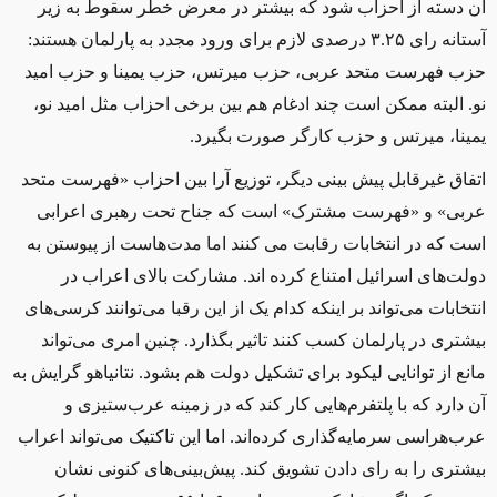
آن دسته از احزاب شود که بیشتر در معرض خطر سقوط به زیر
آستانه رای
۳.۲۵
درصدی لازم برای ورود مجدد به پارلمان هستند:
حزب فهرست متحد عربی، حزب میرتس، حزب یمینا و حزب امید
نو. البته ممکن است چند ادغام هم بین برخی احزاب مثل امید نو،
یمینا، میرتس و حزب کارگر صورت بگیرد
.
اتفاق غیرقابل پیش بینی دیگر، توزیع آرا بین احزاب «فهرست متحد
عربی» و «فهرست مشترک» است که جناح تحت رهبری اعرابی
است که در انتخابات رقابت می کنند اما مدت‌هاست از پیوستن به
دولت‌های اسرائیل امتناع کرده اند. مشارکت بالای اعراب در
انتخابات می‌تواند بر اینکه کدام یک از این رقبا می‌توانند کرسی‌های
بیشتری در پارلمان کسب کنند تاثیر بگذارد. چنین امری می‌تواند
مانع از توانایی لیکود برای تشکیل دولت هم بشود. نتانیاهو گرایش به
آن دارد که با پلتفرم‌هایی کار کند که در زمینه عرب‌ستیزی و
عرب‌هراسی سرمایه‌گذاری کرده‌اند. اما این تاکتیک می‌تواند اعراب
بیشتری را به رای دادن تشویق کند. پیش‌بینی‌های کنونی نشان