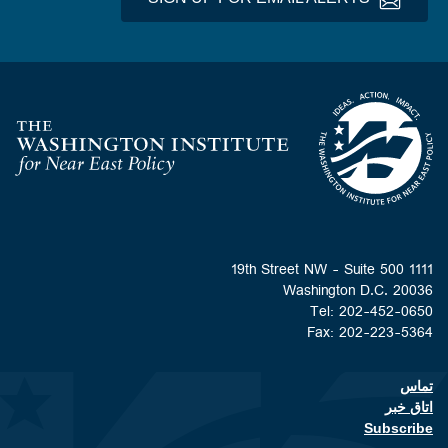
Homepage
1111 19th Street NW - Suite 500
Washington D.C. 20036
Tel: 202-452-0650
Fax: 202-223-5364
تماس
Footer contact links
اتاق خبر
Subscribe