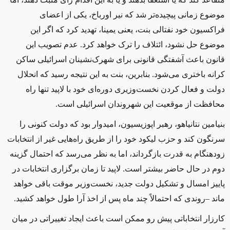
موضوع زمانی پیچیده‌تر شد که نیر اورباخ، یکی از اعضای
فراکسیون خود نفتالی بنت، یعنی یمینا، تهدید کرد که اگر این
موضوع حل نشود، ائتلاف را ترک خواهد کرد. عدم تصویب این
قانون باعث آشفتگی قانونی برای شهرک‌نشینان اسرائیلی ساکن
کرانه باختری می‌شود. بنابرین، بنت به این نتیجه رسید که انحلال
دولت و فعال کردن نخست‌وزیری دوره‌ای خود با لاپید تنها راه
محافظت از موقعیت این شهروندان اسرائیلی است
.
بنیامین نتانیاهو، رهبر اپوزیسیون، امیدوار بود که دولت کنونی را
سرنگون کند و حزب لیکود خود را از طریق راه‌هایی غیر از انتخابات
زودهنگام به قدرت بازگرداند، اما به نظر می‌رسد که احتمال گزینه
دوم در حال حاضر بیشتر است. لاپید تا زمان برگزاری انتخابات در
پاییز امسال و تشکیل دولت جدید، نخست‌وزیر موقت باقی خواهد
ماند –روندی که احتمالاً چند ماه پس از اخذ آرا طول خواهد کشید
.
کارزار انتخاباتی پیش رو ممکن است باعث ایجاد تغییراتی در میان