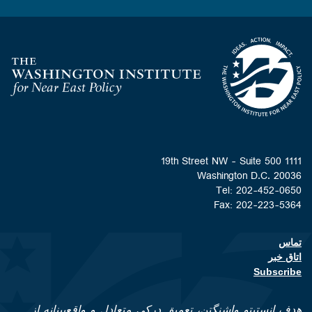
Homepage
1111 19th Street NW - Suite 500
Washington D.C. 20036
Tel: 202-452-0650
Fax: 202-223-5364
تماس
Footer contact links
اتاق خبر
Subscribe
هدف انستیتو واشنگتن، تعمیق درکی متعادل و واقع‌بینانه از