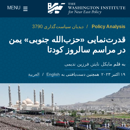
Skip to main content
MENU
le Main Menu
The Washington Institute for Near East Policy
Policy Analysis
دیدبان سیاست‌گذاری 3790
قدرت‌نمایی «حزب‌الله جنوبی» یمن
در مراسم سالروز کودتا
مایکل نایتز
فرزین ندیمی
به قلم
,
۱۹ اکتبر ۲۰۲۳
همچنین دست‌یافتنی به
English
العربية