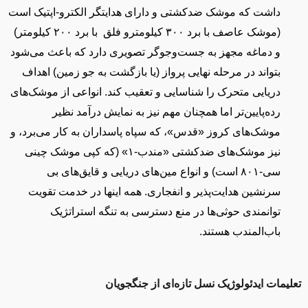
داشت که موشک ضدکشتی و دارای هدایتگر الکترو-اپتیک است
(موشک عاصف با برد ۳۰۰ کیلومتر
و فلق
با برد ۲۰۰ کیلومتر)
و دماغه مجهز به جست‌وجوگر تصویری دارد که باعث می‌شود
بتواند در مرحله نهایی پرواز (یا بازگشت به جو زمین) اهداف
دریایی متحرک را شناسایی و تعقیب کند. انواعی از موشک‌های
رده‌پایین‌تر اما همچنان مهم نیز به نمایش درآمد نظیر
موشک‌های کروز
«
قدس»،
که سپاه پاسداران به کار می‌برد، و
نیز موشک‌های ضدکشتی
«
مندب
-۱
»
(که کپی موشک چینی
سی-۸۰۱ است)
و انواع مین‌های دریایی و قایق‌های بی
سرنشین هدایت‌پذیر و انفجاری. همه اینها در خدمت تقویت
توانمندی حوثی‌ها در منع دسترسی به تنگه استراتژیک
باب‌المندب هستند.
تعلیمات ایدئولوژیک نسل تازه‌ای از جنگجویان