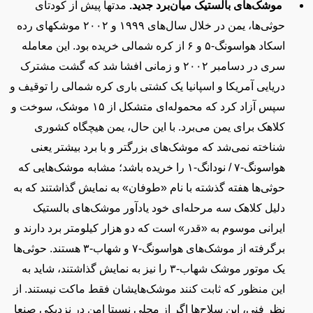
موشک‌های بالستیک میان‌برد جدید.‌
مدتها پیش از كودتای
حوثی‌
ها، يمن در خلال سال
‌های ١٩٩٩ و ٢٠٠٢ موشكهای رده
اسکاد هواسونگ-۵ و ۶ از کره شمالی خریده بود. این معامله
سری در دسامبر ۲۰۰۲ و زمانی افشا شد که گشت مشترک
دریایی آمریکا و اسپانیا یک کشتی باری کره شمالی را توقیف و
سپس آزاد کرد که محموله‌ای متشکل از ۱۵ موشک، سوخت و
کلاهک برای یمن می‌برد. با این حال، یمن هیچگاه کشوری
شناخته نمی‌شد که موشک‌های بزرگتر و با برد بیشتر یعنی
هواسونگ-۷
/
نودانگ-۱ را خریده باشد؛ مشابه موشک‌هایی که
حوثی‌ها هفته گذشته با نام «
طوفان»
به نمایش گذاشتند که به
دلیل کلاهک سه مرحله‌ای خود یادآور موشک‌های بالستیک
ایرانی موسوم به «قدر»
است که دو هزار کیلومتر برد دارند و
برگرفته از موشک‌های هواسونگ-۷ و شهاب-۳ هستند. حوثی‌ها
یک موتور موشک شهاب-۳ را نیز به نمایش گذاشتند، شاید به
این منظور که ثابت کنند موشک‌‌هایشان فقط ماکت نیستند. از
نظر فنی، این سلاح‌ها اگر از محلی نسبتا امن در نزدیکی صنعا