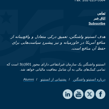
Fax: 202-223-5364
تماس
Footer contact links
اتاق خبر
Subscribe
هدف انستیتو واشنگتن، تعمیق درکی متعادل و واقع‌بینانه از
منافع آمریکا در خاورمیانه و نیز پیشبردِ سیاست‌هایی برای
حفظ آن منافع است.
انستیتو واشنگتن یک سازمان غیرانتفاعی دارای مجوز 501(c)3 است که
تمامی کمک‌های مالی به آن شامل معافیت مالیاتی خواهد شد.
درباره انستیتو واشنگتن
پشتیبانی از انستیتو
Alumni
Footer quick links
Social media
The Washington Institute on LinkedIn
The Washington Institute on YouTube
The Washington Institute on Facebook
The Washington Institute on X