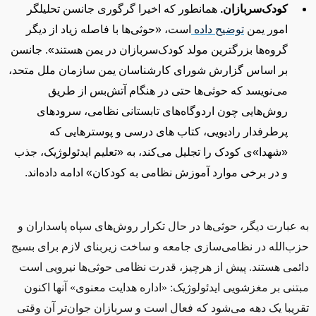
کودک‌سربازان.
همانطور که اخیرا گرگوری جانسن تحلیلگر
امور یمن
توضیح داده
است، «
حوثی‌ها با فاصله زیاد از دیگر
گروه‌ها بزرگترین مولد کودک‌سربازان در یمن‌ هستند».
جانسن
بر اساس گزارش شورای کارشناسان یمن سازمان ملل متحد،
می‌نویسد که حوثی‌ها حتی در هنگام آتش‌بس از طریق
روش‌هایی چون اردوگاه‌های تابستانی نظامی، سرودهای
پرطرفدار رادیویی، کتاب های درسی و پوسترهایی که
«
شهدا»ی کودک را تجلیل می‌کند، به
«تعلیم ایدئولوژیک
، جذب
و در برخی موارد آموزش نظامی به کودکان» ادامه داده‌اند.
به عبارت دیگر، حوثی‌ها در حال تکرار روش‌های سپاه پاسداران و
حزب‌الله در نظامی‌سازی جامعه و ساخت زیربنای لازم برای بسیج
دائمی هستند. پیش از هرچیز، قدرت نظامی حوثی‌ها نیرویی است
مبتنی بر مغزشویی ایدئولوژیک: «اداره هدایت معنوی»
آنها اکنون
تقریبا یک دهه می‌شود که فعال است و سربازان جوان‌تر آن وقتی