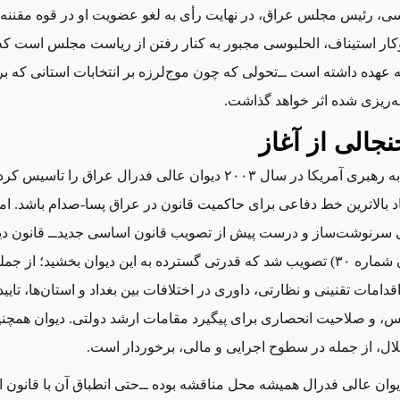
سی
،
رئیس مجلس عراق، در نهایت رأی به لغو عضویت او در قوه مقننه دا
ار استیناف، الحلبوسی مجبور به کنار رفتن از ریاست مجلس است که
ه‌ریزی شده اثر خواهد گذاشت.
نجالی از آغاز
وقتی ائتلاف به رهبری آمریکا در سال ۲۰۰۳ دیوان عالی فدرال عراق را تا
هاد بالاترین خط دفاعی برای حاکمیت قانون در عراق پسا-صدام باشد. ام
کلی سرنوشت‌ساز و درست پیش از تصویب قانون اساسی جدید‌ــ‌ قانون دی
فدرال (قانون شماره ۳۰) تصویب شد که قدرتی گسترده به این دیوان بخشید؛ از ج
قدامات تقنینی و نظارتی، داوری در اختلافات بین بغداد و استان‌ها، تایید 
س، و صلاحیت انحصاری برای پیگیرد مقامات ارشد دولتی. دیوان همچنی
ل، از جمله در سطوح اجرایی و مالی، برخوردار است.
ن عالی فدرال همیشه محل مناقشه بوده ‌ــ‌حتی انطباق آن با قانون