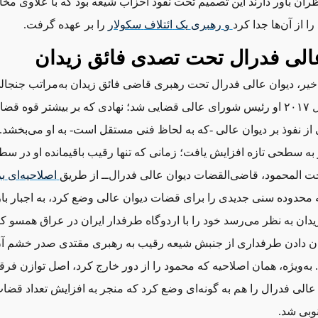
ظران باور دارند این تصمیم تحت نفوذ احزاب شیعه بود که با علاوی مخا
ا از آن‌ها جدا کرد
و
رهبری
یک
ائتلاف
سکولار
را بر عهده گرفت.
الی فدرال تحت تصدی فائق زیدان
خیر، دیوان عالی فدرال تحت رهبری قاضی فائق زیدان به‌مراتب جنجال
است. در سال ۲۰۱۷ او رئیس شورای عالی قضایی شد؛ نهادی که بر بیشتر قوه ق
ی از نفوذ بر دیوان عالی -که به لحاظ فنی مستقل است- به او می‌بخشد.
وذ او به سطحی تازه افزایش یافت؛ زمانی که تنها رقیب باقیمانده او در س
حت المحمود، قاضی‌القضات دیوان عالی فدرال‌ــ‌ از طریق
اصلاحیه
ای
بر
محدوده سنی جدیدی را برای قضات دیوان عالی وضع کرد، به اجبار ب
یدان به نظر می‌رسد خود را با اردوگاه طرفدار ایران در عراق همسو 
ان دادن طرفداری از جنبش شیعه رقیب به رهبری مقتدی صدر خشم آن ج
. به‌ویژه، همان اصلاحیه که محمود را از دور خارج کرد، اصل توازن فرقه
عالی فدرال را هم به گونه‌ای وضع کرد که منجر به افزایش تعداد قضا
وبی شد.