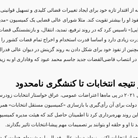
ه از اقتدار تازه خود برای ایجاد تغییرات قضائی کلیدی و تسهیل قوانینی
وذ او را بیشتر تقویت کند. مثلا شورای عالی قضایی یک کمیسیون «مد
یی
[
» تاسیس کرد که در روند ترفیع، تمدید، انتقال، و بازنشستگی قضات
درت زیادی دارد و اساسا قدرت استخدام و اخراج تمام قضات کشور را ب
مچنین از نفوذ خود برای شکل دادن به روند گزینش در دیوان عالی فدرال
 در انتصاب قاضی‌القضات جدید جاسم محمد عبود که وفاداری او به زیدا
ر نتیجه انتخابات تا کنشگری نامحدود
وقتی در سال ۲۰۲۱ در پی ماه‌ها اعتراضات عمومی، عراق خواستار انتخابات 
دولت برای آن رأی‌گیری با بازسازی «کمیسیون مستقل انتخابات» همراه
ین روند بهره‌برداری کرد تا اطمینان حاصل کند که هیئت مدیره کمیس
تا او و حلقه او بتوانند بر تصمیمات مهم پیشا-انتخابات تاثیر بگذارند.
عد از انتخابات اکتبر، زیدان دیوان عالی فدرال را به شیوه‌ای هدایت کرد