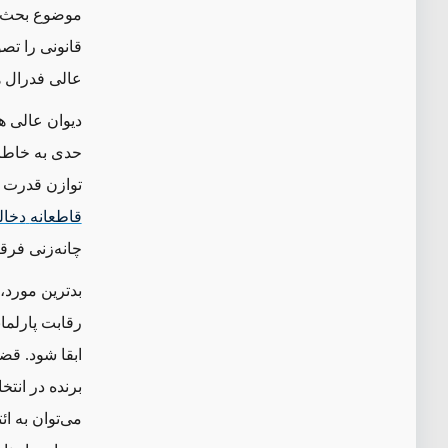
قانونی را تصو
عالی فدرال هنوز تابع ق
دیوان عالی هم
حدی به خاطر 
توازن قدرت ف
قاطعانه
دخا
چانه‌زنی فرقه
رقابت پارلما
ابقا شود. قض
برنده در انت
می‌توان به ائ