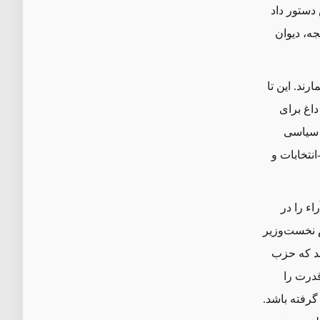
 قانون اساسی سال ۲۰۰۵ به مجلس دستور داد
جه، دیوان
رند. این تا
اغ برای
د سیاسی
نتخابات و
 آراء را در
م نخست‌وزیر
ند که حزب
قدرت را
 گرفته باشد.