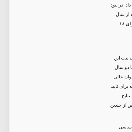
د. در نبود
 از سال
۲۰۱۸ آن را به عهده داشته است ‌ــ‌تحولی که چون موج‌لرزه بر انتخابات استانی که برای ۱۸
سیس کرد، نیت این
ا دو سال
وان عالی
مله برای تایید
نتایج
ن از چندین
 اساسی