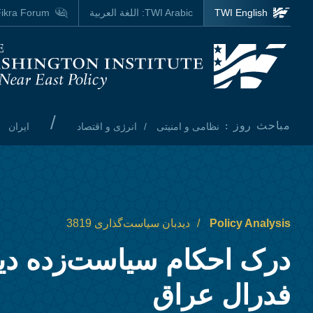
Skip to main content
TWI English
TWI Arabic:
اللغة العربية
ikra Forum
Homepage
/
مباحث روز :
نظامی و امنیتی
انرژی و اقتصاد
ایران
Policy Analysis
دیدبان سیاست‌گذاری 3819
درک احکام سیاست‌زده دی
فدرال عراق