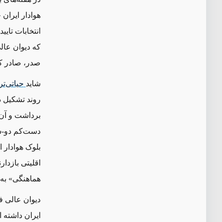
هوادار ایران 
انتخابات تای
که دیوان عال
صدر، صادر ک
شاید
حیاتی
تر
روند تشکیل د
برداشت و آن 
دست‌کم دو-سو
بلوک هوادار 
اقلیتی بازدا
هماهنگی» به 
دیوان عالی ف