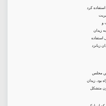
 استفاده کرد
یریت
 و
ه زیدان
 استفاده
ن زبانزد
زودرس مجلس
 بود. زیدان
یون متشکل
 که از بلوک