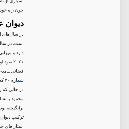
بسیاری از نا
چون راه خود ر
دیوان ع
در سال‌های ا
دارد و میزان
۲۰۲۱ نف
قضائی ‌ــ‌مد
شماره
۳۰
که 
در حالی که ز
محمود با نش
برانگیخته بود
ترکیب دیوان 
استان‌های جن