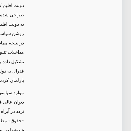
دولت اقلیم 
طراحی شده بو
روشن سیاسی 
در نتیجه ممان
مداخلات تنبی
تشکیل داده بو
فدرال به دو
پارلمان کردس
دیوان عالی ق
تردد در آبراه
«حقوق» مطرح
شبه‌نظامی م