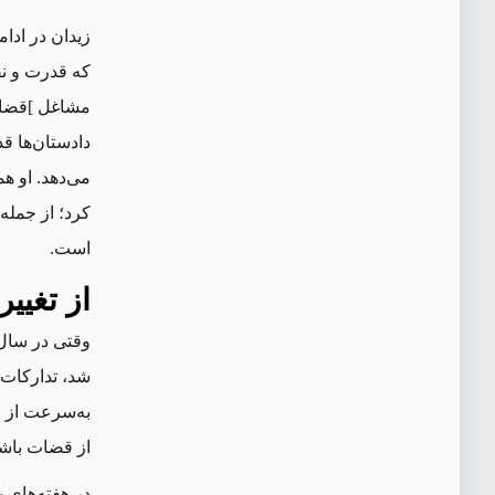
زیدان در ادام
که قدرت و نف
مشاغل
]
قضا
دادستان
ها ق
می‌دهد. او ه
کرد؛ از جمله
است.
از تغیی
شد، تدارکات 
به‌سرعت از ا
از قضات باشد 
در هفته‌های ب