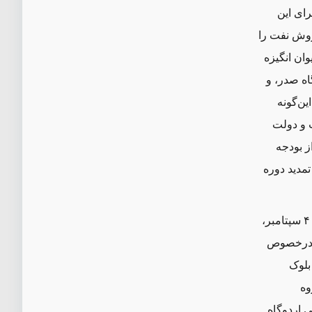
رای این
فروش نفت را
۲۰۰ مسلم بود، حکم دیوان انگیزه
ه صدر، و
ین‌گونه
 و دولت
ز بودجه
تمدید دوره
موارد سیاسی دیگر نیز منجر به صدور احکام جنجالی (و به‌ویژه به نفع ایران) شد. در ۴ سپتامبر،
 عراق و کویت درخصوص
بلوک
وه
 اردوگاه