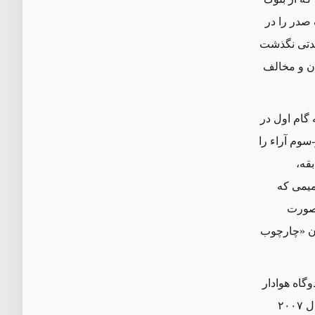
 صدر را در
 مدتی نگذشت
ان و مخالف
گام اول در
سوم آراء را
قه،
میمی که
 صورت
یدن «چارچوب
گاه هوادار
ایران داشته است. در فوریه ۲۰۲۲، دیوان عالی اعلام کرد که قانون منابع طبیعی سال ۲۰۰۷