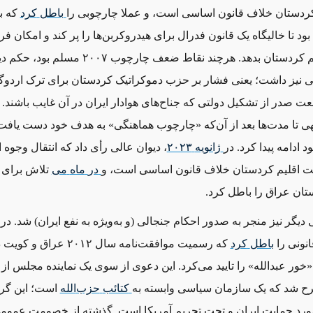
کردستان خلاف قانون اساسی است، و عملا چارچوبی را
باطل
کرد
که ب
د تا خالیگاه یک قانون فدرال برای هیدروکربن‌ها را پر کند و امکان 
به دولت اقلیم کردستان بدهد. هرچند نقاط ضعف چارچوب ۷
نیز داشت؛ یعنی ‌فشار بر حزب دموکراتیک کردستان برای ترک اردوگا
عت صدر از تشکیل دولتی که جناح‌های هوادار ایران در آن غایب باشند. ا
هی تا مدت‌ها بعد از آن‌که «چارچوب هماهنگی» به هدف خود دست یافت
د ادامه پیدا کرد. در
ژانویه
۲۰۲۳
، دیوان عالی رأی داد که انتقال وجوه ا
لت اقلیم کردستان خلاف قانون اساسی است، و
در
ماه
می
تلاش برای 
تان عراق را باطل کرد.
انونی را
باطل
کرد
که رسمیت موافقت‌نامه سال ۲۰۱۲
 «خور عبدالله» را تایید می‌کرد. این دعوی از سوی یک نماینده مجلس از 
 شد که یک سازمان سیاسی وابسته به
کتائب
حزب
الله
است؛ این گر
ورد حمایت ایران و تحت تحریم آمریکا است. گذشته از خصومت عمومی