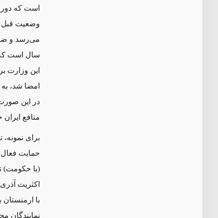
است که دور ج
وضعیت قبل از
می‌رسد و ضعی
سال است که ف
امضا شد، به 
در این صورت،
منافع ایران 
برای نمونه، ت
حمایت فعال ت
(با حکومت) ت
اکثریت آذری‌
با ارمنستان 
نمایندگان مح