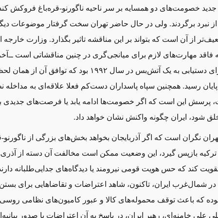
دید خصومت‌های دو همسایه بر سر ناحیه ناگورنو-قره‌باغ فروکش کند 
 نبرد برگردند. ولی در حال حاضر تهران سخت گرفتار موضوعات دیگر
ف‌تر از آن است که بتواند بر این مناقشه تاثیر بگذارد. وزارت خارجه ا
اقد مهارت‌های لازم برای میانجی‌گری در چنین مناقشاتی است ‌ــ‌آخ
این وزارت برای دستیابی به یک آتش‌بس در سال ۱۹۹۲ بود که توافق آن 
پایان رسید. همچنین سپاه پاسداران دست‌کم فعلا علاقه‌ای به مداخله نظ
 پرسش این است که اگر خصومت‌ها ادامه یابد یا فرصت‌های جدیدی ب
خلق شود، ایران چگونه واکنش نشان خواهد داد.
هران نگران است که اگر آذربایجان بخواهد بخش‌های بزرگی از ناگورنو-قره
رکیه بازپس گیرد، این وضعیت ممکن است مخالفت آن دسته از آذری‌ها
قویت کند که حس هویت قومی نیرومند یا دیدگاه‌های جدایی‌طلبانه دارند
 در شمال‌غرب ایران، تاکنون، شاهد اعتراضات و تقاضاهایی برای بستن
بوده که باعث توقف محموله‌های کالا و عبور کامیون‌های نظامی روسی
لی علی خامنه‌ای، رهبر ایران، در پاسخ به آن اعتراضات با صدور بیانیه