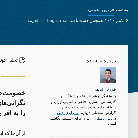
فرزین ندیمی
به قلم
۶ اکتبر ۲۰۲۰
همچنین دست‌یافتنی به
English
العربية
تحلیل کوتا
درباره نویسنده
فرزین ندیمی
خصومت‌های 
پژوهشگر ارشد انستیتو واشینگتن و
کارشناس مسایل دفاعی و امنیتی ایران و
نگرانی‌ها
منطقه خلیج فارس است. او پیشتر
را به افز
گزارش مفصلی درباره
استراتژی جنگ
دریایی نامتقارن ایران
برای انستیتو نگاشته
است.
از آن‌جا که ا