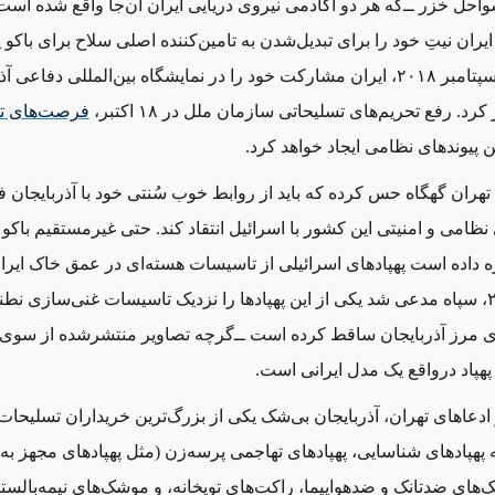
حل خزر ‌ــ‌که هر دو آکادمی نیروی دریایی ایران آن‌جا واقع شده است‌ــ
یران نیتِ خود را برای تبدیل‌شدن به تامین‌کننده اصلی سلاح برای باکو پ
نمی‌کند ‌ــ‌در سپتامبر ۲۰۱۸، ایران مشارکت خود را در نمایشگاه بین‌المللی دفاعی
 کرد. رفع تحریم‌های تسلیحاتی سازمان ملل در ۱۸ اکتبر،
فرصت‌های تا
ن پیوندهای نظامی ایجاد خواهد کرد.
هران گهگاه حس کرده که باید از روابط خوب سُنتی خود با آذربایجان ف
ی نظامی و امنیتی این کشور با اسرائیل انتقاد کند. حتی غیرمستقیم باکو 
ه داده است پهپادهای اسرائیلی از تاسیسات هسته‌ای در عمق خاک ای
کنند. در ۲۰۱۴، سپاه مدعی شد یکی از این پهپادها را نزدیک تاسیسات غنی‌سازی نطن
متری مرز آذربایجان ساقط کرده است ‌ــ‌گرچه تصاویر منتشرشده از سوی
پهپاد درواقع یک مدل ایرانی است.
دعاهای تهران، آذربایجان بی‌شک یکی از بزرگ‌ترین خریداران تسلیحات
پهپادهای شناسایی، پهپادهای تهاجمی پرسه‌زن (مثل پهپادهای مجهز به 
های ضدتانک و ضدهواپیما، راکت‌های توپخانه، و موشک‌های نیمه‌بالست