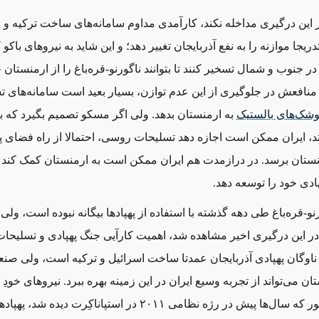
 این درگیری مداخله نکند، کارآمدی مداوم سامانه‌های ساخت ترکیه و 
جا موازنه را به نفع آذربایجان تغییر دهد؛ و این شاید به نیروهای باکو
 جنوب و شمال تسخیر کنند تا بتوانند ناگورنو-قره‌باغ را از ارمنستان ج
م منافعش در جلوگیری از این عدم توازن، بسیار بعید است سامانه‌های ت
شک‌های بالستیک
به ارمنستان بدهد. ولی اگر مسکو تصمیم بگیرد که ب
، ایران ممکن است اجازه دهد تسلیحات روسی، احتمالا از راه فضای پ
منستان برسد. در درازمدت هم ایران ممکن است به ارمنستان کمک کند ت
دی خود را توسعه دهد.
نو-قره‌باغ طی دهه گذشته با استفاده از پهپادها بیگانه نبوده است، ولی
ر این درگیری اخیر مشاهده شد، اهمیت کارآیی جنگ پهپادی و تسلیحات
. ناوگان پهپادی آذربایجان عمدتا ساخت اسرائیل و ترکیه است، ولی ص
ان می‌تواند از تجربه وسیع ایران در این زمینه بهره ببرد. نیروهای خودِ ن
قره‌باغ، آن‌طور که سال‌ها پیش در رژه نظامی ۲۰۱۱ در استپاناکِرت دیده شد، پ