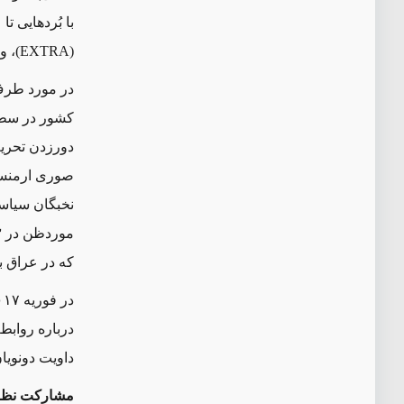
با بُردهایی تا ۴۰۰ کیلومتر. پهپادهای پرسه‌زن و موشک‌های بالستیکِ لورا (
(
EXTRA
)، و
در مورد طرف 
کشور در سطح 
دورزدن تحریم‌
نخبگان سیاسی
که در عراق با
داویت دونویا
مشارکت نظام