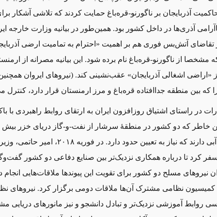
حاکمیت آذربایجان بر ناگورنو-قره‌باغ حمایت کردند که تلاشی آشکار برا
بر تقاضای آتش‌بس فوری هم بر اهمیت «احترام به تمامیت ارضی آذربایجا
 مشخصا از ناگورنو-قره‌باغ نام برده شود. این بیانیه مصرانه از ارمنس
از «اراضی اشغالی آذربایجان» عقب‌نشینی کند. (نیروهای ایروان همچنی
را که بین منطقه جداافتاده قره‌باغ و مرز ارمنستان قرار دارد، کنترل می
ارات در راستای اشتیاق روزافزون ایران به ارتقای روابط راهبردی با با
کیلومتر مرز آبی دارند که نیاز به تعیین حدود دارد. در فوری
 سفر کرد تا درباره همکاری نزدیک‌تر بین صنایع دفاعی دو کشور گفت‌وگو
 نیروهای مسلح دو کشور برای تقویت این پیوندها ملاقات‌هایی انجام داد
وریه ۲۰۲۰، کمیسیون نظامی مشترک آن‌ها ملاقات دومی برگزار کرد. نیروهای ن
ی روابط آموزشی نزدیک‌تر و تبادل دانشجو و نیز مانورهای دریایی م