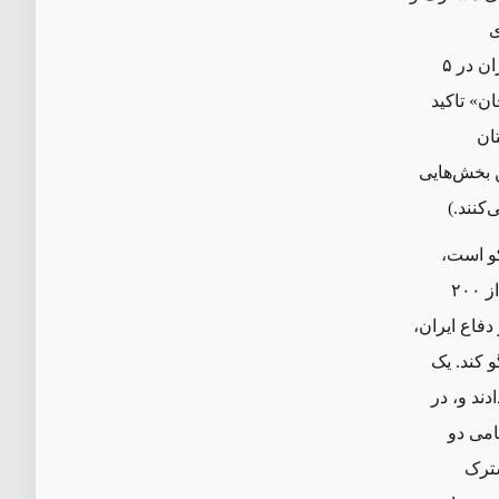
ی
فرونشاندن ناآرامی آذری‌ها در داخل کشور بود. همین‌طور در بیانیه وزارت خارجه ایران در ۵
ن» تاکید
تان
ن بخش‌هایی
‌کنند.)
کو است،
خصوصا به این خاطر که دو کشور در منطقهٔ سرشار از نفت-و-گاز دریای خزر بیش از ۲۰۰
ه ۲۰۱۸، امیر حاتمی، وزیر دفاع ایران،
 کند. یک
ند و، در
ظامی دو
شترک