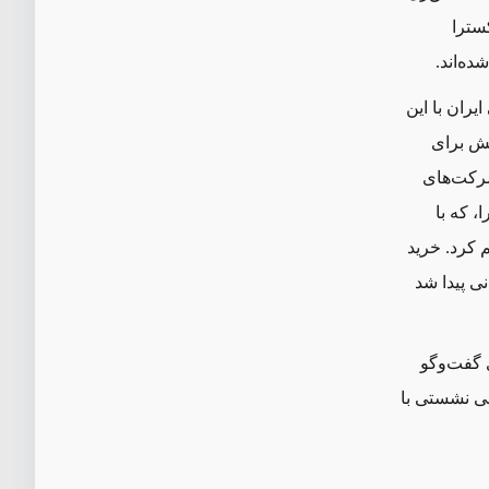
کسترا
ده‌اند.
ران با این
یش برای
 شرکت‌های
نی را، که با
 کرد. خرید
یانی پیدا شد
ای گفت‌وگو
 ایران در ایروان طی نشستی با