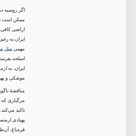
اگر روسیه در
ممکن است تدری
اراضی کافی در
ایران به‌ رغ
مهمی
مثل مو
اسلحه بفرستد
ایران، به ار
موشکی و پهپا
مناقشهٔ ناگور
مرگباری که د
تاکید می‌کند
پهپادی ارمنست