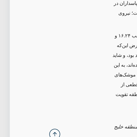
 پاسداران در
ت؛ نیروی
 ۱۶
.
۲۴ و
رض این‌که
 بود، و شاید
ند، به این
د موشک‌های
قطعی از
نطقه تقویت
منطقه خلیج