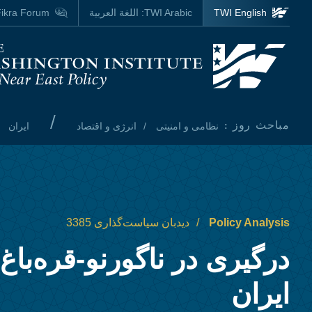
Skip to main content
TWI English
TWI Arabic:
اللغة العربية
ikra Forum
Homepage
/
مباحث روز :
نظامی و امنیتی
انرژی و اقتصاد
ایران
Policy Analysis
دیدبان سیاست‌گذاری 3385
درگیری در ناگورنو-قره‌باغ
ایران