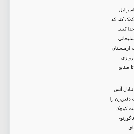
اسرائیل
 کمک کند که
دا کنند.
سلیحاتی
ه ارمنستان
روازی
ا صنایع
 تبادل آتش
 دقیق‌زن را
نعت کوچک
اگورنو-
هپادهای