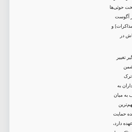
سخت حوثی
ها
ر آگوست
مذاکرات] و
ش در
ر تغییر
دشمن
ترک
ران به
 به میان
م‌ترین
ده حمایت
هده دارد،