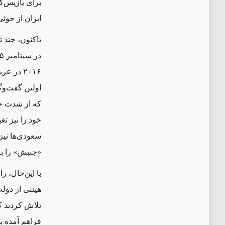
برای بازپس
گ
ایران از حوثی
۲۰۱۶ در
اولین گفت‌وگ
که از شدت جن
خود را نیز تغ
سعودی
ها نی
«جنبش» را به 
با این
حال، را
هیئتی از دول
تلاش کردند ک
فراهم آمده 