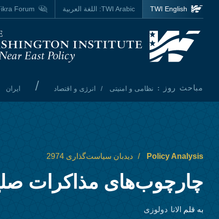
Skip to main content
TWI English
TWI Arabic:
اللغة العربية
ikra Forum
Homepage
/
مباحث روز :
نظامی و امنیتی
انرژی و اقتصاد
ایران
Policy Analysis
دیدبان سیاست‌گذاری 2974
چارچوب‌های مذاکرات صل
الانا دو‌لوزی
به قلم