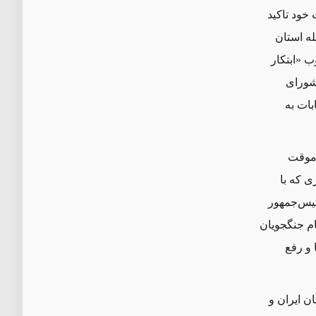
خود تاکید
له استان
ارچوب «ابتکار
ملی» و همچنین قطعنامه ۲۲۱۶ شورای
بات به
ت موقت
ی که با
‌جمهور
ام جنگجویان
 و رفع
ان ایران و