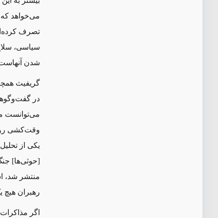
بیشتر به این 
می
خواهد که 
تصرف کرده
ا
سیاسی، سلا
شدن آنهاست
گریفیث همچنی
در گفت‌وگو
ه
می
توانست مو
وقت
کشی رو آ
یکی از تحلیل
[حوثی
ها] جن
منتشر شد، اش
رهبران هیچ ی
اگر مذاکرات