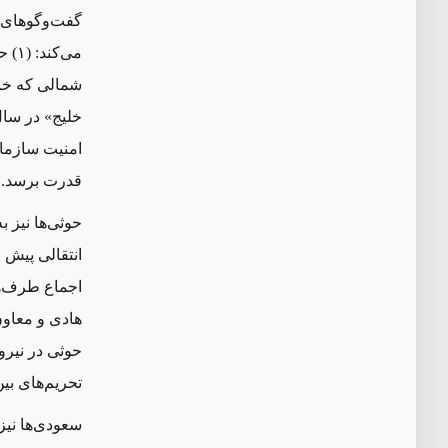
گفت‌وگوهای 
می
کند: (۱) حوثی
شمالی که خا
خلیج» در سال ۲۰۱۱ و نتایج «کنفران
امنیت سازمان م
قدرت برسد.
حوثی
ها نیز 
انتقالی پیش 
اجماع طرف
ه
هادی و معاون
حوثی
در نیرو
تحریم
های بی
سعودی
ها نی