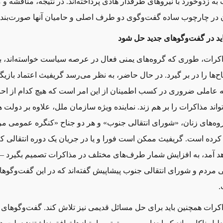
به زدوخورد با نیروهای طرفدار هادی پرداخته
اند. در نتیجه، مناقشه و 
ن در چارچوب
ساده گفت‌وگوی دو طرف اصلی و حامیان آنها صورت
بند
ید در گفت‌وگوهای جدید حل شود
اکرات، طوری که گروه
های یمنی فعال در عرصه سیاست خواسته
اند، 
اح
ها را در بر گیرد. در حال حاضر، به نظر می
رسد گریفیث اعتماد بازیگ
که عاملی ضروری در کسب اطمینان از این امر است که هیچ کدام از ا
واند مذاکرات را بر هم زند. نماینده ویژه سازمان ملل، علاوه بر دولت 
روه
های زنان، «شورای انتقالی جنوب» و هر دو جناح «کنگره عمومی مر
ر کرده است. گریفیث ممکن است فورا و یا در جریان یک دوره انتقالی که
د آمد، به افزایش شمار طرف
های مختلف در مذاکرات تصمیم بگیرد – 
 مردم و شورای انتقالی جنوب پیشاپیش گفته
اند که در این گفت‌وگو
.
کرات همچنین باید برای حل مسائل قدیمی نیز تلاش کند. گفت‌وگوهای