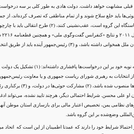
قبلی مشابهت خواهد داشت. دولت هادی به طور کلی بر سه درخواست 
ها باید خلع سلاح شوند و از تمام مناطقی که تصرف کرده
اند، از جم
ستگاه این گروه است، عقب
نشینی کنند، (۲) طرح انتقالی باید با چ
س گفت
وگوی 
لل همخوانی داشته باشد، و (۳) رئیس
جمهور آینده باید از طریق انتخا
به نوبه خود بر این درخواست
ها پافشاری داشته
اند: (۱) تشکیل یک دول
از انتخابات به رهبری شورای ریاست جمهوری و یا معاونت رئیس‌جمهور
ا منصوب شده باشد، (۲) مشارکت حوثی
ها در دولت، و (۳) برکناری رئیس
 او علی محسن. شرایط احتمالی دیگر، هرچند تایید نشده، می‌تواند ادغ
های نظامی یمن، تخصیص اعتبار مالی برای بازسازی استان موطن آنها
ن
المللی وضع‌شده بر این گروه باشد.
ز احتمالا شرایط خود را دارند که عمدتا اطمینان از این است که اتحاد می