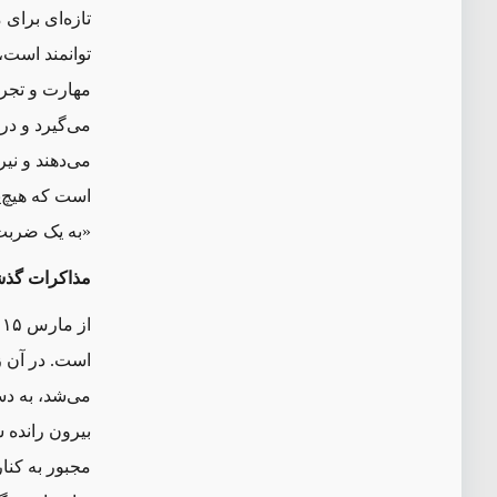
تازه
ای برای م
توانمند است،
مهارت و تجرب
می‌گیرد و د
می
دهند و نی
است که هیچ‌
«به یک ضربت 
مذاکرات گذشت
است. در آن ز
می
شد، به د
بیرون رانده 
مجبور به کنار