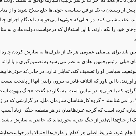
دلیل ناکام ماند که احزاب بر سر ترتیب امتیازها توافق نداشتند: دولت ه
پیش از رسیدن به یک توافق سیاسی، حوثی
ها خلع سلاح شوند و از منا
ند، عقب
نشینی کنند. در حالی
که حوثی
ها می
خواهند تا هنگام اجرای چنا
ح
های خود را نگه
دارند، با این استدلال که درخواست دولت هادی به مثاب
.
ن باید برای بی
میلی عمومی هر یک از طرف
ها به سازش کردن چاره
ا
ای قبلی، رئیس‌جمهور هادی به نظر می
رسید به تصمیم
گیری و یا ارائه 
قعیت سیاسی او را تضعیف کند، تمایلی ندارد، در حالی
که حوثی
ها بیش
وردند، با این باور که ائتلاف قادر به بیرون راندن آنها از پایتخت نیس
گران، که با حوثی
ها در تماس است، به نگارنده گفت: «جنگ بیهوده است، 
گ را می
شناسند.» گروه کارشناسان سازمان ملل، در گزارشی که در ژا
اره کرده است که گرچه غیرنظامیان در هر منطقه جنگی زیاد آسیب دیده
ک از جناح
ها آن‌قدر از جنگ ضربه نخورده‌اند که حاضر به سازش باشند.
 انجام شود، شرایط اصلی هر کدام از طرف
ها احتمالا با درخواست
هایش