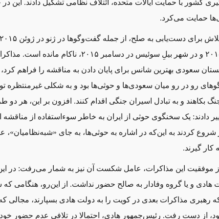
یری کشور با حمایت ایالات متحده، ائتلاف نظامی تشکیل دادند. این در ح
ها حمایت می
کرد.
در سپتامبر ۲۰۱۵ و در شهر بیلِ سوئیس در دسامبر ۲۰۱۵، ناکام مانده ا
 عربستان سعودی بهترین شانس برای پایان دادن به مناقشه را فراهم کرد، 
وهای رو در رو میان سعودی
ها و حوثی
ها بود و به شکلی غیرمنتظره تو
گ بکاهند و به تبادل اسیران جنگی اقدام کنند. افزون بر این، هر دو 
ییر دادند: یک سخنگوی حوثی از ایران به خاطر سوءاستفاده از مناقشه ان
ز شروع کردند به این
که در اشاره به حوثی
ها، به جای «شبه
نظامیان»، ع
کار گیرند.
ز موفقیت این مذاکرات، عامل شکست آن نیز به شمار می
رفت: در ای
ت هادی و یا گروه وفادار به صالح حضور نداشت. از این
رو، هنگامی که 
ه رهبری مذاکرات بعدی در کویت را به دولت هادی بسپارند، مجالی که
بود، از دست رفت. رئیس
جمهور هادی، احتمالا در تلافی عدم حضور خود