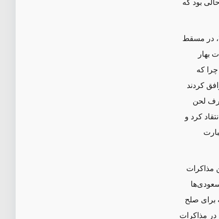
الی بود که
تاکنون، چند تلاش برای دست‌یابی به صلح، از جمله گفت‌وگوها در ژنو در ژوئن ۲۰۱۵، در مسقط
ست. مذاکرات بهار
چرا که
افق کردند
طرف لحن
تقاد کرد و
بارت
ن مذاکرات
سعودی
ها
 برای صلح
 در مذاکرات