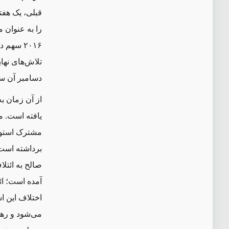
قبلی، یک هف
را به عنوان
۲۰۱۶ سهم داشت. دو ماه بعد، هادی برنامه جدید سازمان ملل [برای دور تازه
تلاش
های نها
دسامبر آن سا
از آن زمان به
یافته است. م
مشترک استوار
برداشته است.
صالح به ائتل
آمده است؛ ائ
اختلاف این 
می
شود و رهب