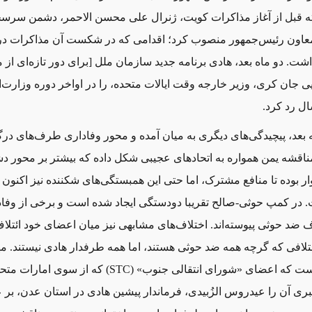
ته قبل از آغاز مذاکرات کویت، ژنرال علی محسن الاحمر، دشمن سر
 معاون رئیس‌جمهور منصوب کرد؛ اقدامی که در شکست آن مذاکرات د
ای از 
یی جان کری، وزیر خارجه وقت ایالات متحده، را در اواخر دوره‌ وزارت
ا
ل رد کرد.
 بعد، پیچیدگی
های دیگری به میان آمده و محور وفاداری طرف
های درگی
ناقشه یمن همواره به اتحادهای عجیبی شکل داده که بیشتر بر محور 
 بوده تا منافع مشترک، اما حتی این همبستگی
های شکننده نیز اکنون 
 در کمپ حوثی-صالح تقریبا دودستگی ایجاد شده است و برخی از وفادا
اف ضد حوثی پیوسته
اند. اختلاف
های مشابهی نیز میان اعضای خود ائتلاف
تلافی که گرچه همه ضد حوثی هستند، اما همه طرفدار هادی نیستند. مه
است که اعضای «شورای انتقالی جنوب»
(STC)
که از سوی امارات متح
ری آن را عیدروس الزُبیدی، فرماندار پیشین هادی در استان عدن، بر ع