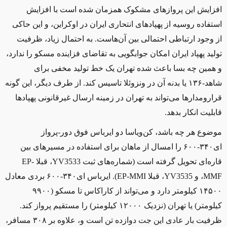
افزایش این پروازهای مشکوک همزمان شده است با افزایش
استفاده روسیه از پهپادهای انتحاری ایران در اوکراین، و این حاکی
از وجود ارتباطی احتمالی بین آن‌هاست. به احتمال زیاد، ظرفیت
تولید پهپاد ایران امکان جوابگویی به تقاضای فزاینده مسکو را ندارد،
و همین چه بسا باعث شده تهران یک خط تولید مخفی برای
شاهد-۱۳۶ یا بدنه آن در ونزوئلا تاسیس کند. از طرف دیگر، این گونه
قرارومدارها می‌تواند به تهران در زمینه ارسال غیرقانونی پهپادها
قابلیت انکار بدهد.
موضوع هر چه باشد، کن‌ویاسا دو ایرباس فوق دور-پرواز
ای۳۴۰-۶۰۰ را امسال از ماهان برای استفاده در مسیرهای بین
قاره‌ای تحویل گرفته است (شماره‌های ثبت
YV3533
، قبلا
EP-
MMF
، و
YV3535
، قبلا
EP-MMI
). ایرباس ای۳۴۰-۶۰۰ بردی معادل
۱۴۵۰۰ کیلومتر دارد و می‌تواند از کاراکاس تا مسکو (۹۹۰۰
کیلومتر) یا تهران (نزدیک ۱۲۰۰۰ کیلومتر) را مستقیم پرواز کند.
ظرفیت بار عادی این جت دوازده تن است و، علاوه بر ۳۰۸ مسافر،