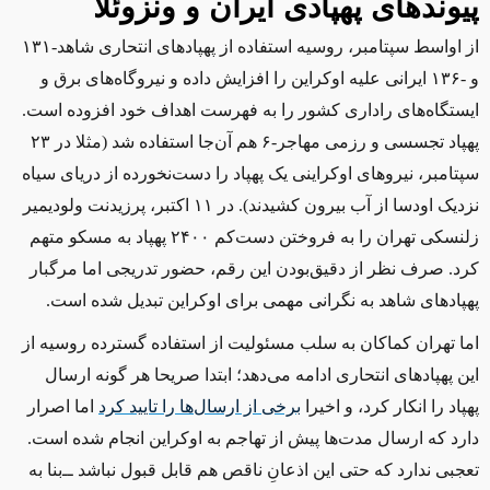
پیوندهای پهپادی ایران و ونزوئلا
از اواسط سپتامبر، روسیه استفاده از پهپادهای انتحاری شاهد-۱۳۱
و -۱۳۶ ایرانی علیه اوکراین را افزایش داده و نیروگاه‌های برق و
ایستگاه‌های راداری کشور را به فهرست اهداف خود افزوده است.
پهپاد تجسسی و رزمی مهاجر-۶ هم آن‌جا استفاده شد (مثلا در ۲۳
سپتامبر، نیروهای اوکراینی یک پهپاد را دست‌نخورده از دریای سیاه
نزدیک اودسا از آب بیرون کشیدند). در ۱۱ اکتبر، پرزیدنت ولودیمیر
زلنسکی تهران را به فروختن دست‌کم ۲۴۰۰ پهپاد به مسکو متهم
کرد. صرف نظر از دقیق‌بودن این رقم، حضور تدریجی اما مرگبار
پهپادهای شاهد به نگرانی مهمی برای اوکراین تبدیل شده است.
اما تهران کماکان به سلب مسئولیت از استفاده گسترده روسیه از
این پهپادهای انتحاری ادامه می‌دهد؛ ابتدا صریحا هر گونه ارسال
پهپاد را انکار کرد، و اخیرا
برخی از ارسال‌ها را تایید کرد
اما اصرار
دارد که ارسال مدت‌ها پیش از تهاجم به اوکراین انجام شده است.
تعجبی ندارد که حتی این اذعانِ ناقص هم قابل قبول نباشد ‌ــ‌بنا به