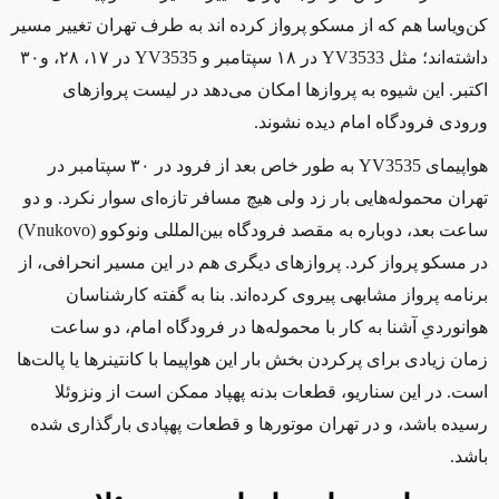
کن‌ویاسا هم که از مسکو پرواز کرده اند به طرف تهران تغییر مسیر
داشته‌اند؛ مثل
YV3533
در ۱۸ سپتامبر و
YV3535
در ۱۷، ۲۸، و۳۰
اکتبر. این شیوه به پروازها امکان می‌دهد در لیست پروازهای
ورودی فرودگاه امام دیده نشوند.
هواپیمای
YV3535
به طور خاص بعد از فرود در ۳۰ سپتامبر در
تهران محموله‌هایی بار زد ولی هیچ مسافر تازه‌ای سوار نکرد. و دو
ساعت بعد، دوباره به مقصد فرودگاه بین‌المللی ونوکوو (
Vnukovo
)
در مسکو پرواز کرد. پروازهای دیگری هم در این مسیر انحرافی، از
برنامه پرواز مشابهی پیروی کرده‌اند. بنا به گفته کارشناسان
هوانوردیِ آشنا به کار با محموله‌ها در فرودگاه امام، دو ساعت
زمان زیادی برای پرکردن بخش بار این هواپیما با کانتینرها یا پالت‌ها
است. در این سناریو، قطعات بدنه پهپاد ممکن است از ونزوئلا
رسیده باشد، و در تهران موتورها و قطعات پهپادی بارگذاری شده
باشد.