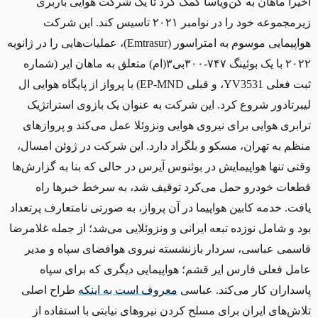
اخیرا ماهان به کن‌ویاسا کمک کرد تا یک شرکت هوایی باربری
زیرمجموعه خود را در نوامبر ۲۰۲۱ تاسیس کند. این شرکت
هواپیمایی موسوم به امتراسو
ر
(
Emtrasur
)
، عملیات‌هایی را در ژانویه
۲۰۲۲ با یک بوئینگ ۷۴۷-۳۰۰بی۳(ام) متعلق به ماهان ایر (شماره
ثبت فعلی
YV3531
، و قبلی
EP-MND
) با پرواز از پایگاه هوایی ال
‌لیبرتادور شروع کرد. این شرکت به عنوان یک بازوی استراتژیک
ترابری هوایی برای نیروی هوایی ونزوئلا عمل می‌کند و پروازهای
منظم به تهران، مسکو و بلگراد دارد. این شرکت در ژوئن امسال،
وقتی تنها هواپیمایش در بوئنوس آیرس در حالی که بنا به گزارش‌ها
قطعات خودرو حمل می‌کرد توقیف شد، به سرخط خبرها راه
یافت. خدمه کابین هواپیما در آن پرواز، به صورتی نامتعارف پرتعداد
بود و شامل نوزده تبعه ایرانی و ونزوئلایی می‌شد؛ از جمله غلامرضا
قاسمی عباسی، سردار بازنشسته نیروی هوافضای سپاه و مدیر
عامل فعلی فارس ایر قشم؛ هواپیمایی دیگری که برای سپاه
پاسداران کار می‌کند. عباسی
معروف است به اینکه
طراح اصلی
تلاش‌های ایران برای مسلح کردن نیروهای نیابتی با استفاده از