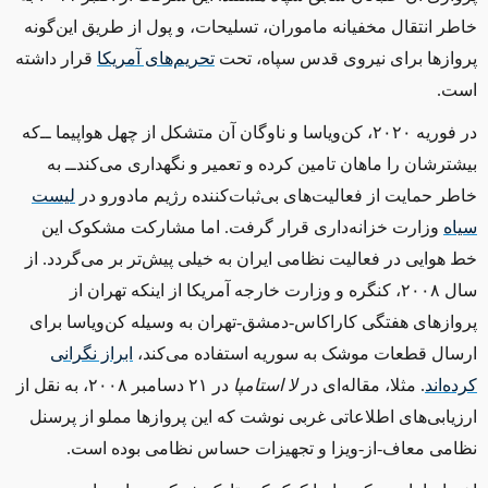
خاطر انتقال مخفیانه ماموران، تسلیحات، و پول از طریق این‌گونه
پروازها برای نیروی قدس سپاه، تحت
تحریم‌های آمریکا
قرار داشته
است.
در فوریه ۲۰۲۰، کن‌ویاسا و ناوگان آن متشکل از چهل هواپیما ‌ــ‌که
‌بیشترشان را ماهان تامین کرده و تعمیر و نگهداری می‌کند‌ــ‌ به
خاطر حمایت از فعالیت‌های بی‌ثبات‌کننده رژیم مادورو در
لیست
سیاه
وزارت خزانه‌داری قرار گرفت. اما مشارکت مشکوک این
خط هوایی در فعالیت نظامی ایران به خیلی پیش‌تر بر می‌گردد. از
سال ۲۰۰۸، کنگره و وزارت خارجه آمریکا از اینکه تهران از
پروازهای هفتگی کاراکاس-دمشق-تهران به وسیله کن‌ویاسا برای
ارسال قطعات موشک به سوریه استفاده می‌کند،
ابراز نگرانی
کرده‌اند
. مثلا، مقاله‌ای در
لا استامپا
در ۲۱ دسامبر ۲۰۰۸، به نقل از
ارزیابی‌های اطلاعاتی غربی نوشت که این پروازها مملو از پرسنل
نظامی معاف-از-ویزا و تجهیزات حساس نظامی بوده است.