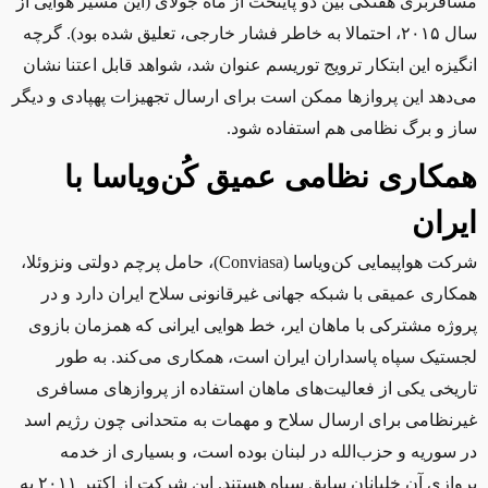
مسافربری هفتگی بین دو پایتخت از ماه جولای (این مسیر هوایی از
سال ۲۰۱۵، احتمالا به خاطر فشار خارجی، تعلیق شده بود). گرچه
انگیزه این ابتکار ترویج توریسم عنوان شد، شواهد قابل اعتنا نشان
می‌دهد این پروازها ممکن است برای ارسال تجهیزات پهپادی و دیگر
ساز و برگ نظامی هم استفاده شود.
همکاری نظامی عمیق کُن
ویاسا با
ایران
شرکت هواپیمایی کن‌ویاسا (
Conviasa
)، حامل پرچم دولتی ونزوئلا،
همکاری عمیقی با شبکه جهانی غیرقانونی سلاح ایران دارد و در
پروژه مشترکی با ماهان ایر، ‌خط هوایی ایرانی که همزمان بازوی
لجستیک سپاه پاسداران ایران است، همکاری می‌کند. به ‌طور
تاریخی یکی از فعالیت‌های ماهان استفاده از پروازهای مسافری
غیرنظامی برای ارسال سلاح و مهمات به متحدانی چون رژیم اسد
در سوریه و حزب‌الله در لبنان بوده است، و بسیاری از خدمه
پروازی آن خلبانان سابق سپاه هستند. این شرکت از اکتبر ۲۰۱۱ به