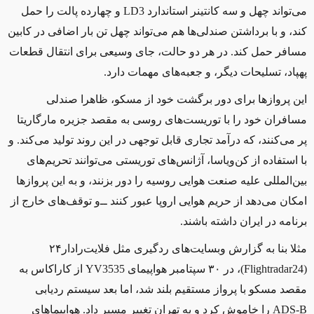
می‌تواند چهل و سه کانتینر استاندارد
LD3
و چهارده پالت را حمل
کند، و با برداشتن صندلی‌ها هم می‌تواند چهل تن بار اضافی در کابین
مسافر حمل کند. در هر دو حالت، جای وسیعی برای انتقال قطعات
پهپاد، تسلیحات دیگر، و جعبه‌های مهمات دارد.
این پروازها برای دور برگشت خود از مسکو، ظاهرا صندلی
مسافران خود را با توریست‌های روسی به مقصد جزیره مارگاریتا
پر می‌کنند، که درآمد تجاری قابل توجهی در این روند تولید می‌کند. و
با استفاده از کن‌ویاسا، آژانس‌های توریستی می‌توانند تحریم‌های
بین‌المللی علیه صنعت هوایی روسیه را دور بزنند، و به این پروازها
امکان می‌دهد از حریم هوایی اروپا عبور کنند ‌ــ‌و توقف‌های خارج از
برنامه در ایران داشته باشند.
مثلا بنا به گزارش وبسایت‌های ردگیری مثل فلایت‌رادار۲۴
(
Flightradar24
)، در ۳۰ سپتامبر هواپیمای
YV3535
از کاراکاس به
مقصد مسکو با پرواز مستقیم بلند شد، اما بعد سیستم ردیابی
ADS-B
را خاموش کرد و به تهران تغییر مسیر داد. هواپیماهای