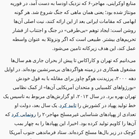
منابع اوکراینی، مهاجر-۶ که نزدیک اودسا به دست آمد، در فوریه
مونتاژ شده بود؛ یعنی همان ماهی که جنگ شروع شد. هر گونه
ابهامی که مقامات ایرانی بعد از این ارائه کنند، نیت اصلی آن‌ها
روشن است: ایجاد توهم «بی‌طرفی» در جنگ و اجتناب از فشار
تحریم‌های بیشتر. طبیعی است که اگر ونزوئلا به عنوان واسطه
عمل ‌کند، این هدف زیرکانه تامین می‌شود.
می‌دانیم که تهران و کاراکاس تا پیش از بحران جاری هم سال‌ها
مشغول همکاری در زمینه هواگردهای بی‌سرنشین بوده‌اند. در اوایل
دهه ۲۰۰۰، پرزیدنت هوگو چاوز برای مقابله با به ‌قول خودش
«بورژواهای کلمبیایی و متحدان آمریکایی آن‌ها» از کمک نظامی
تهران بهره برد. در سال ۲۰۱۲، او گزارش‌های مربوط به تاسیس یک
خط تولید پهپاد در کشورش را
تایید کرد
. یک سال بعد، دولت او
تعدادی از پهپادهای شناسایی غیرمسلح مهاجر-۲ را
رونمایی کرد
که
آن‌ها را کاویم تولید کرده بود. اخیرا، این پهپادها را به چهار بمب
کوچک در زیر بال‌ها مسلح کرده‌اند. ستاد فرماندھی جنوب آمریکا