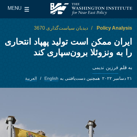
Skip to main content
MENU
le Main Menu
The Washington Institute for Near East Policy
Policy Analysis
دیدبان سیاست‌گذاری 3670
ایران ممکن است تولید پهپاد انتحاری
را به ونزوئلا برون‌سپاری کند
فرزین ندیمی
به قلم
۲۱ دسامبر ۲۰۲۲
همچنین دست‌یافتنی به
English
العربية