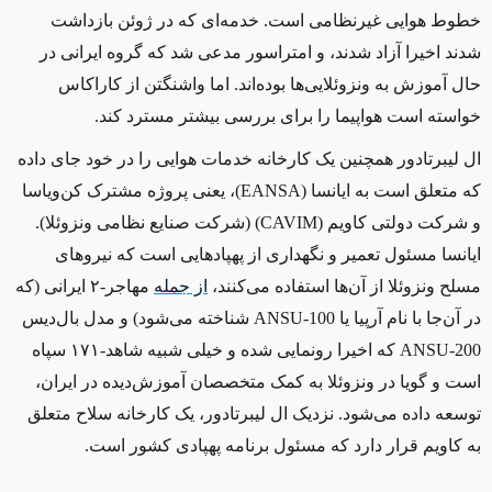
خطوط هوایی غیرنظامی است. خدمه‌ای که در ژوئن بازداشت
شدند اخیرا آزاد شدند، و امتراسور مدعی شد که گروه ایرانی در
حال آموزش به ونزوئلایی‌ها بوده‌اند. اما واشنگتن از کاراکاس
خواسته است هواپیما را برای بررسی بیشتر مسترد کند.
ال لیبرتادور همچنین یک کارخانه خدمات هوایی را در خود جای داده
که متعلق است به ایانسا (
EANSA
)، یعنی پروژه مشترک کن‌ویاسا
و شرکت دولتی کاویم (
CAVIM
) (شرکت صنایع نظامی ونزوئلا).
ایانسا مسئول تعمیر و نگهداری از پهپادهایی است که نیروهای
مسلح ونزوئلا از آن‌ها استفاده می‌کنند،
از جمله
مهاجر-۲ ایرانی (که
در آن‌جا با نام آرپیا یا
ANSU-100
شناخته می‌شود) و مدل بال‌دیس
ANSU-200
که اخیرا رونمایی شده و خیلی شبیه شاهد-۱۷۱ سپاه
است و گویا در ونزوئلا به کمک متخصصان آموزش‌دیده در ایران،
توسعه داده می‌شود. نزدیک ال لیبرتادور، یک کارخانه سلاح متعلق
به کاویم قرار دارد که مسئول برنامه پهپادی کشور است.