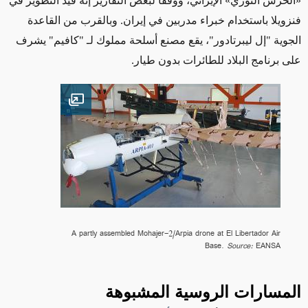
«
الحرس الثوري
»
الإيراني، ووفقاً لبعض التقارير إنه قيد التطوير في
فنزويلا باستخدام خبراء مدربين في إيران.
وبالقرب من القاعدة
الجوية "إل ليبرتادور"، يقع مصنع أسلحة مملوك لـ "كافيم" يشرف
على برنامج البلاد للطائرات بدون طيار.
Open image
A partly assembled Mohajer-2/Arpia drone at El Libertador Air
Base.
Source:
EANSA
المسارات الروسية المشبوهة