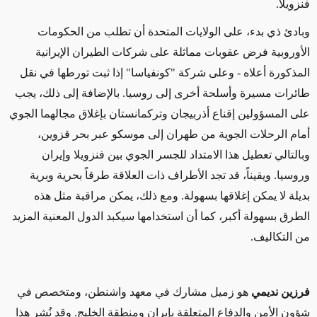
فنزويلا.
وبادئ ذي بدء، على الولايات المتحدة أن تطلب من الحكومات
الأوروبية فرض عقوبات مماثلة على شركات الطيران الإيرانية
المذكورة أعلاه - وعلى شركة "كونفياسا" إذا ثبت تورطها في نقل
طائرات مسيرة وأسلحة أخرى إلى روسيا. بالإضافة إلى ذلك، يجب
على المسؤولين إقناع أذربيجان وتركمانستان بإغلاق مجالهما الجوي
أمام الرحلات الجوية من طهران إلى موسكو عبر بحر قزوين،
وبالتالي تعطيل هذا الامتداد للجسر الجوي بين فنزويلا وإيران
وروسيا. ويقيناً، قد تجد الأطراف ذات العلاقة طرقاً بحرية وبرية
بديلة لا يمكن إغلاقها بسهولة. ومع ذلك، يمكن مراقبة مثل هذه
الطرق بسهولة أكبر، كما أن استخدامها سيكبد الدول المعنية المزيد
من التكاليف.
فرزين نديمي
هو زميل مشارك في معهد واشنطن، ومتخصص
في
شؤون الأمن والدفاع المتعلقة بإيران ومنطقة الخليج
. وقد نُشر هذا