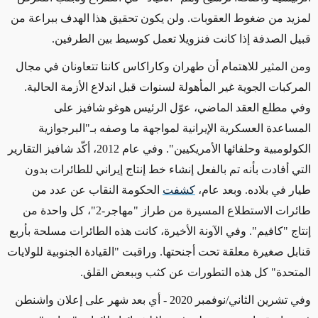
لمزيد من ضغوط العقوبات
. ولن يكون تحقيق هذا الهدف ببراعة من
قبيل
الصدفة
إذا كانت فنزويلا تعمل كوسيط بين الطرفين.
ومن المثير للاهتمام أن طهران وكاراكاس كانتا تتعاونان في مجال
المركبات الجوية غير المأهولة لسنوات قبل اندلاع الأزمة الحالية.
وفي مطلع العقد الماضي، عوّل الرئيس هوغو شافيز على
المساعدة العسكرية الإيرانية لمواجهة ما وصفه بـ"البرجوازية
الكولومبية وحلفائها الأمريكيين".
وفي عام 2012، أكّد شافيز التقارير
التي أفادت بأنه تم بالفعل إنشاء خط إنتاج إيراني للطائرات بدون
طيار في بلاده. وبعد عام،
كشفت
الحكومة النقاب عن عدد من
طائرات الاستطلاع المسيرة من طراز "مهاجر-
2
"، كل واحدة من
إنتاج
"كافيم"
. وفي الآونة الأخيرة، كانت هذه الطائرات مسلحة بأربع
قنابل صغيرة معلقة تحت أجنحتها. وراقبت "القيادة الجنوبية للولايات
المتحدة" كل هذه التطورات عن كثب وببعض القلق.
وفي تشرين الثاني/نوفمبر 2020 - أي بعد شهر على إعلان واشنطن