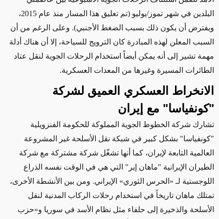
البلدين في شهر تموز/يوليو
(تم تعليق هذا المسار منذ عام 2015،
ويفترض أن يكون ذلك بسبب الضغط الأجنبي). وعلى الرغم من أن
السبب المعلن لهذه المبادرة كان الترويج للسياحة، إلا أن هناك أدلة
مهمة تشير إلى أنه يمكن أيضاً استخدام الرحلات الجوية لنقل عتاد
الطائرات المسيرة وغيرها من المعدات العسكرية.
الانخراط العسكري العميق لشركة
"كونفياسا" مع إيران
تشارك
شركة
الخطوط الجوية
المملوكة للحكومة الفنزويلية
"كونفياسا"
بشكل كبير في
شبكة نقل الأسلحة غير المشروعة
العالمية التابعة لإيران، كما أنها تشغّل شركة مشتركة مع
شركة
الطيران
الإيرانية "ماهان إير" التي هي في الوقت نفسه الذراع
اللوجستية لـ
«
الحرس الثوري
»
الإيراني.
ومن بين الأنشطة الأخرى،
تمتلك ماهان تاريخاً في استخدام رحلات الركاب المدنية لنقل
الأسلحة والذخيرة إلى حلفاء مثل نظام الأسد في سوريا و
«حزب