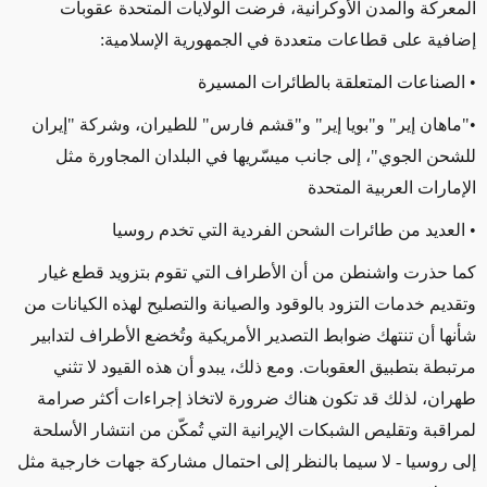
المعركة والمدن الأوكرانية، فرضت الولايات المتحدة عقوبات
إضافية على
قطاعات متعددة في الجمهورية الإسلامية:
• الصناعات المتعلقة بالطائرات المسيرة
•
"ماهان إير" و"بويا إير" و
"قشم فارس" للطيران، وشركة "إيران
للشحن الجوي"، إلى جانب ميسّريها في البلدان المجاورة مثل
الإمارات العربية المتحدة
• العديد من طائرات الشحن الفردية التي تخدم روسيا
كما
حذرت واشنطن من أن الأطراف التي تقوم بتزويد قطع غيار
وتقديم خدمات التزود بالوقود والصيانة والتصليح لهذه الكيانات
من
شأنها أن تنتهك ضوابط التصدير الأمريكية و
تُخضع
الأطراف
لتدابير
مرتبطة بتطبيق العقوبات.
ومع ذلك، يبدو أن هذه القيود لا تثني
طهران، لذلك قد تكون هناك ضرورة لاتخاذ إجراءات أكثر صرامة
لمراقبة وتقليص الشبكات الإيرانية التي تُمكّن من انتشار الأسلحة
إلى روسيا - لا سيما بالنظر إلى احتمال مشاركة جهات خارجية مثل