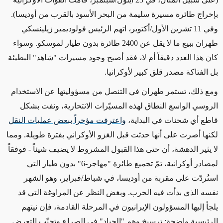
بإخراج طائرة مسيرة سليمة من البحر الأسود بالقرب من أوديسا).
وفي 11 تشرين الأول/أكتوبر، اتهم الرئيس فولوديمير زيلينسكي
طهران ببيع ما لا يقل عن 2400 طائرة بدون طيار لموسكو. وسواء
كان هذا العدد دقيقاً أم لا، فقد
أصبح وجود مسيرات "شاهد" البطيئة
بل الفتاكة
مصدر قلق كبير
لأوكرانيا.
ومع ذلك، تستمر طهران في التنصل من مسؤوليتها عن الاستخدام
الروسي الواسع النطاق لهذه المسيّرات الانتحارية
، ونفت بشكل
قاطع أي شحنات في البداية،
واعترفت مؤخراً ببعض عمليات النقل
لكنها أصرت على أنها حدثت قبل الغزو الأوكراني بفترة طويلة. ومما
لا يثير الدهشة، أن حتى هذا القبول المشروط لا يضيف شيئاً - فوفقاً
لمصادر
أوكرانية، تمّ تجميع طائرة "مهاجر-6" بدون طيار التي
استُردّت على مقربة من أوديسا، في شباط/فبراير
، وهو الشهر
نفسه الذي بدأت فيه الحرب
. وبغض النظر عن المراوغة التي قد
يلجأ إليها المسؤولون الإيرانيون في المرحلة القادمة، فإن نيتهم
الرئيسية واضحة: ترسيخ وهم "الحياد" في الصراع وتجنّب
التعرض