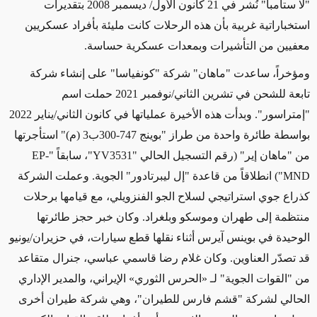
"لا ستامبا" نُشر في 21 كانون الأول/ ديسمبر 2008 بتقديرات
استخباراتية غربية بأن هذه الرحلات كانت مليئة بأفراد عسكريين
معفيين من التأشيرات وبمعدات عسكرية حساسة.
ومؤخراً، ساعدت "ماهان" شركة "كونفياسا" على إنشاء شركة
تابعة للشحن في تشرين الثاني/نوفمبر 2021 حملت اسم
"إمتراسور". وبدأت هذه الأخيرة عملياتها في كانون الثاني/يناير 2022
بواسطة طائرة واحدة من طراز "بوينج 747-300ب3 (م)" استأجرتها
من "ماهان إير"
(رقم التسجيل الحالي "
YV3531
"، سابقاً "
EP-
MND
")
انطلاقاً من قاعدة "إل ليبرتادور" الجوية.
وعملت الشركة
كذراع جوي استراتيجي لسلاح الجو الفنزويلي، مع قيامها برحلات
منتظمة إلى طهران وموسكو وبلغراد.
وكان خبر حجز طائرتها
الوحيدة في بوينس آيرس أثناء نقلها قطع سيارات، في حزيران/يونيو
قد تصدّر العناوين. وكان غلام رضا قاسمي عباسي، جنرال متقاعد
من "القوات الجوية" لـ
«
الحرس الثوري
»
الإيراني،
والمدير الإداري
الحالي لشركة "قشم فارس للطيران"، وهي شركة طيران أخرى