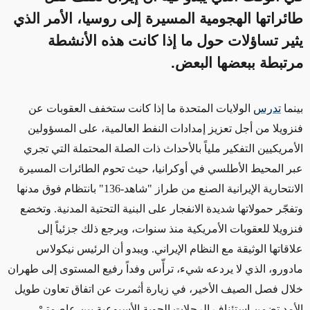
طائراتها الهجومية المسيرة إلى روسيا، الأمر الذي
يثير تساؤلات حول ما إذا كانت هذه الأنشطة
مرتبطة ببعضها البعض.
بينما
تدرس
الولايات المتحدة
ما إذا كانت ستخفف
العقوبات عن
فنزويلا
من أجل تعزيز إمدادات النفط العالمية
، على المسؤولين
الأمريكيين التفكير ملياً بالأحداث
ذات الصلة المحتملة
التي تجري
عبر المحيط الأطلسي في أوكرانيا، حيث تحوم الطائرات المسيرة
الانتحارية الإيرانية الصنع من طراز "شاهد-136"
بانتظام
فوق مدنها
وتفجّر حمولاتها شديدة الانفجار على البنية التحتية المدنية. وتخضع
فنزويلا للعقوبات الأمريكية منذ سنوات، ويرجع ذلك جزئياً إلى
علاقاتها الوثيقة مع النظام الإيراني
.
ويبدو
أن
الرئيس نيكولاس
مادورو، الذي لا يردعه شيء، ترأّس وفداً رفيع المستوى إلى طهران
خلال فصل الصيف الأخير، في زيارة أثمرت عن اتفاق تعاون طويل
الأمد
تضمن
استئناف الرحلات الجوية الأسبوعية بين عاصمتيْ