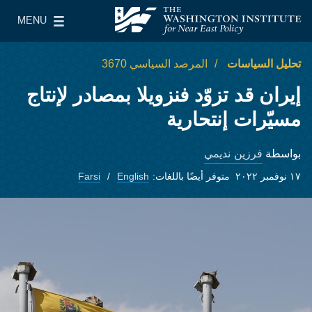
Skip to main content
MENU
معهد واشنطن لسياسات الشرق الأدنى
le Main Menu
تحليل السياسات
المرصد السياسي 3670
إيران قد تزوّد فنزويلا بمصادر لإنتاج
مسيّرات إنتحارية
فرزين نديمي
بواسطة
١٧ نوفمبر ٢٠٢٢
متوفر أيضًا باللغات:
English
Farsi