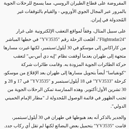
المفروضة على قطاع الطيران الروسي
، مما يسمح للرحلات الجوية
بالمرور عبر المجال الجوي الأوروبي - والقيام بالتوقفات غير
المُجدولة في إيران
.
على سبيل المثال،
وفقاً لمواقع التعقب ال
إلكترونية على غرار
"Flightradar24"، أقلعت الرحلة رقم "YV3535" في خطها المباشر
من كاراكاس إلى موسكو في 30 أيلول/سبتمبر، لكنها غيرت مسارها
متجهة إلى طهران بعدما أوقفت نظام "إيه دي أس-بي" لتعقب
حركة الطائرات الجوية المزودة به.
وقامت طائرات شركة
"كونفياسا" أيضاً بتحويل مسارها إلى طهران بعد الإقلاع من موسكو،
كرحلة "
YV3533
" في 18 أيلول/سبتمبر و "
YV3535
" في 17 و 28 و
30 تشرين الأول/أكتوبر. وهذه الممارسة تمكن الرحلات الجوية من
تجنب الظهور في قائمة الوصول المُجدولة لـ
"مطار الإمام الخميني
الدولي"
.
والجدير بالذكر أنه بعد هبوطها في طهران في 30 أيلول/سبتمبر،
قامت "
YV3535
"
بتحميل بعض البضائع
لكنها لم تقل أي ركاب جدد
.