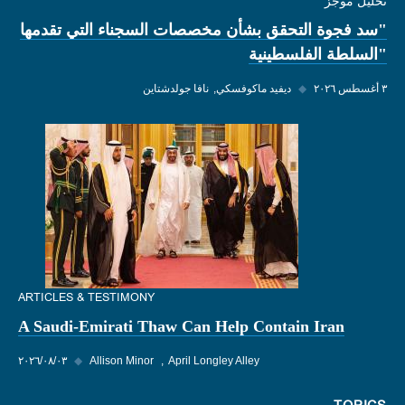
تحليل موجز
"سد فجوة التحقق بشأن مخصصات السجناء التي تقدمها
"السلطة الفلسطينية
٣ أغسطس ٢٠٢٦
◆
ديفيد ماكوفسكي
نافا جولدشتاين
ARTICLES & TESTIMONY
A Saudi-Emirati Thaw Can Help Contain Iran
April Longley Alley
Allison Minor
◆
٠٣‏/٠٨‏/٢٠٢٦