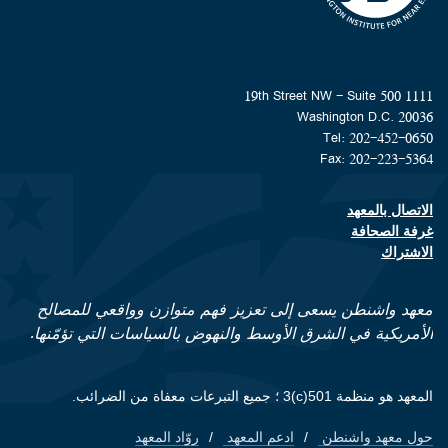
1111 19th Street NW - Suite 500
Washington D.C. 20036
Tel: 202-452-0650
Fax: 202-223-5364
الاتصال بالمعهد
Footer contact links
غرفة الصحافة
الاشتراك
معهد واشنطن يسعى إلى تعزيز فهم متوازن وواقعي للمصالح
الأمريكية في الشرق الأوسط والنهوض بالسياسات التي تؤمّنها.
المعهد هو منظمة 501(c)3 ؛ جميع التبرعات معفاة من الضرائب.
حول معهد واشنطن
ادعم المعهد
روّاد المعهد
Footer quick links