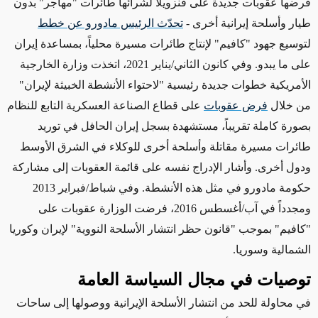
فرضها عقوبات جديدة على فنزويلا
لشرائها طائرات "مهاجر" بدون
طيار وأسلحة إيرانية أخرى -
تحدّث الرئيس مادورو عن خطط
لتوسيع جهود "كافيم" لإنتاج طائرات مسيرة محلياً، بمساعدة إيران
على ما يبدو.
وفي كانون الثاني/يناير 2021، اتخذت وزارة الخارجية
الأمريكية خطوات جديدة رئيسية "لاحتواء الأنشطة الخبيثة لإيران"
من خلال
فرض عقوبات
على قطاع الصناعة العسكرية التابع للنظام
بصورة كاملة تقريباً، مستشهدة بسجل إيران الحافل في توريد
طائرات مسيرة مقاتلة وأسلحة أخرى للوكلاء في الشرق الأوسط
ودول أخرى. وأشار الإدراج نفسه على قائمة العقوبات إلى مشاركة
حكومة مادورو في مثل هذه الأنشطة. وفي شباط/فبراير 2013
ومجدداً في آب/أغسطس 2016، فرضت الوزارة عقوبات على
"كافيم"
بموجب "قانون حظر انتشار الأسلحة النووية" لإيران وكوريا
الشمالية وسوريا.
توصيات في مجال السياسة العامة
في محاولة للحد من
انتشار الأسلحة الإيرانية ووصولها إلى ساحات