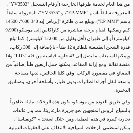
من هذا العام لخدمة طرقها الخارجية (أرقام التسجيل "
YV3533
"،
المعروفة سابقاً باسم "
EP-MMF
"، و "
YV3535
"، المعروفة سابقاً
باسم "
EP-MMI
")
.
ويبلغ مدى طائرة
"إيرباص إيه 340-600"، 14500
كلم ويمكنها القيام برحلة مباشرة من كاراكاس إلى موسكو
(9،900
كيلومتر)
أو إلى طهران
(أقل بقليل من 12،000 كيلومتر)
. كما تبلغ
قدرة الشحن الطبيعية
للطائرة
12 طناً - بالإضافة إلى 308 ركاب،
ويمكنها
استيعاب ما يصل إلى 43
حاوية قياسية من فئة "LD3" و14
منصة نقالة.
ومع إزالة المقاعد، يمكنها حمل أربعين طناً إضافياً من
البضائع في مقصورة الركاب. وفي كلتا الحالتين، لديها مساحة
واسعة لنقل أجزاء الطائرات بدون طيار، وأسلحة أخرى، وصناديق
الذخيرة.
وفي طريق العودة من موسكو، تكون هذه الرحلات مليئة ظاهرياً
بالسياح الروس المتجهين نحو جزيرة مارغاريتا
، مما يدر عائدات
تجارية كبيرة في هذه العملية
. ومن خلال استخدام "كونفياسا"،
يمكن
لمنظمي الرحلات السياحية
الالتفاف على العقوبات الدولية