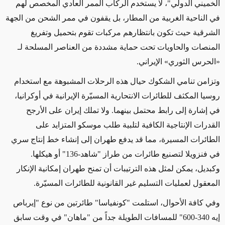
الخميني الدولي"، لا يستخدم الركاب الممر العادي المخصص لهم
في الناحية الغربية من المطار، بل يقفون في
ممر
الشحن من الجهة
الشرقية حيث تكون بانتظارهم مركبات
تقوم بتحميل وتفريغ
المنصات والحاويات تحت حماية مشددة من العناصر المسلحة لـ
«
الحرس الثوري
»
الإيراني.
وتزامن تنامي الشكوك حيال هذه الرحلات المشبوهة مع استخدام
روسيا المكثف للطائرات الانتحارية المسيّرة الإيرانية في أوكرانيا،
في إشارة إلى رابط محتمل بينهما. ولا تملك إيران على الأرجح
القدرات الإنتاجية الكافية لتلبية طلب موسكو المتزايد على
الطائرات المسيرة، مما قد يدفع طهران إلى إنشاء خط إنتاج سري
في فنزويلا لتصنيع طائرات من طراز "شاهد-136"
أو هيكلها.
وكبديل، يمكن لمثل هذه الترتيبات أن تمنح طهران إمكانية الإنكار
المعقول لعمليات التسليم غير القانونية للطائرات المسيّرة.
وفي كافة الأحوال، استلمت "كونفياسا" طائرتين من نوع "إيرباص
إيه 340-600" للمسافات الطويلة جداً من "ماهان"
في وقت سابق