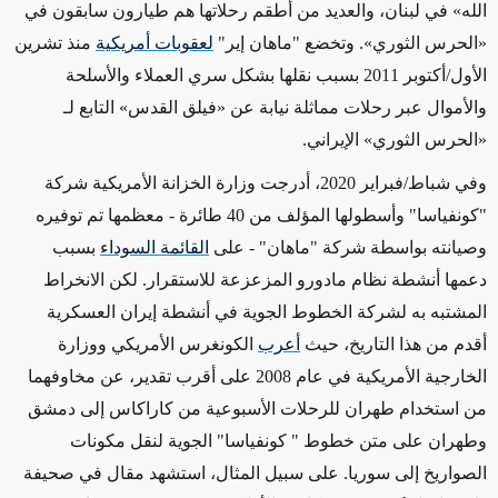
الله»
في لبنان، والعديد من أطقم رحلاتها هم طيارون سابقون في
«
الحرس الثوري
»
.
وتخضع "ماهان إير"
لعقوبات أمريكية
منذ تشرين
الأول/أكتوبر 2011 بسبب نقلها بشكل سري العملاء والأسلحة
والأموال عبر رحلات مماثلة
نيابة عن
«
فيلق القدس
»
التابع لـ
«
الحرس الثوري
»
الإيراني
.
وفي شباط/فبراير 2020، أدرجت وزارة الخزانة الأمريكية شركة
"كونفياسا" وأسطولها المؤلف من 40 طائرة
- معظمها تم توفيره
وصيانته بواسطة شركة "ماهان" -
على
القائمة السوداء
بسبب
دعمها أنشطة نظام مادورو المزعزعة للاستقرار. لكن الانخراط
المشتبه به لشركة
الخطوط الجوية
في أنشطة إيران العسكرية
أقدم من هذا التاريخ، حيث
أعرب
الكونغرس الأمريكي
ووزارة
الخارجية الأمريكية
في عام 2008 على أقرب تقدير، عن مخاوفهما
من استخدام طهران للرحلات الأسبوعية
من كاراكاس إلى دمشق
وطهران
على متن خطوط " كونفياسا" الجوية لنقل
مكونات
الصواريخ إلى سوريا.
على سبيل المثال، استشهد مقال في صحيفة