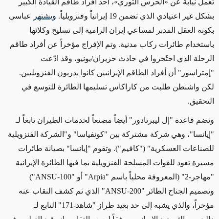
تعمل نيابة عن
«
الحرس الثوري
»
،
أحد أفراد طاقم القيادة الكبير
بشكل غير اعتيادي الذي تضمن 19 إيرانياً وفنزويلياً.
ويشتهر
عباسي
بكونه العقل المدبر لمساعي إيران الرامية إلى تسليح وكلائها
باستخدام
طائرات ركاب
مدنية. و
تم الإفراج مؤخراً عن
أفراد طاقم
الرحلة الذي احتُجزوا في
حادث
حزيران/يونيو، وقد ادّعت
"إمتراسور" أن أفراد الطاقم الإيرانيين كانوا يدربون الفنزويليين.
ل
كن
واشنطن طلبت من كاراكاس تسليمها الطائرة للتوسع في
التحقيق.
وتضم قاعدة "إل ليبرتادور"
أيضاً
مصنعاً لخدمات الطيران
تابعاً لـ
"إيانسا"، وهي شركة مشتركة بين "كونفياسا" و"الشركة الفنزويلية
للصناعات العسكرية" ("كافيم"). وتقوم "إيانسا" بصيانة طائرات
مسيرة تعود للقوات المسلحة الفنزويلية
بما فيها الطائرة الإيرانية
"مهاجر-
2" (المعروفة محلياً باسم "Arpia" أو "ANSU-100")
وتصميم الجناح الطائر "ANSU-200" الذي تم كشف النقاب عنه
مؤخراً، والذي يشبه إلى حد بعيد طراز "شاهد-171" التابع لـ