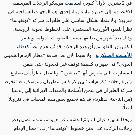
في 2 تشرين الأول/أكتوبر،
استأنفت
موسكو الرحلات الموسمية
الاقتصادية إلى جزيرة مارغاريتا، إحدى أهم الوجهات السياحية في
فنزويلا
، بالاعتماد بشكل أساسي على طائرات شركة "كونفياسا"
نظراً للقيود الأوروبية المستمرة على الخطوط الجوية الروسية،
وذلك بعد أشهر من تعليقها بسبب العقوبات الدولية.
ويشعر
الكثيرون بالقلق من أن هذه الرحلات قد تُستخدم أيضاً
كغطاء
للأنشطة العسكرية
- ولا سيما الآن بعد إضافة "مطار الإمام الخميني
الدولي" في طهران كنقطة توقف غير مُجدولة حتى ضمن
المسارات التي يفترض أنها "مباشرة". وبالفعل، نظراً إلى تسارع
وتيرة رحلات "كونفياسا"
بين كراكاس وطهران وموسكو
،
قد تنخرط
شركة الطيران في شحن الأسلحة والمعدات الإيرانية إلى روسيا
(من الناحية النظرية، قد يتم تجميع بعض هذه المعدات في فنزويلا
أيضاً).
ووفقاً لشهود
عيان لم يتمّ الكشف عن هويتهم، عندما تصل
بعض
رحلات الركاب على متن خطوط "كونفياسا" إلى "مطار الإمام