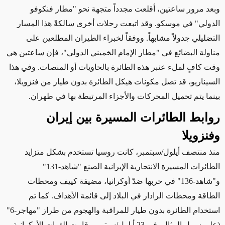
وبعد مرور ساعتين، أقلعت مجدداً متجهة نحو "مطار فنكوفو
الدولي" في موسكو. وقد اتبعت رحلات أخرى سالكةً هذا المسار
التضليلي جدولاً
مشابهاً. ووفقاً لخبراء الطيران المطلعين على
مناولة البضائع في
"مطار الإمام الخميني الدولي"
، فإن ساعتين هي
وقت كافٍ لملء عنبر هذه الطائرة بالحاويات أو المنصات. وفي هذا
السيناريو، قد تصل مكونات هيكل الطائرة بدون طيار من فنزويلا،
بينما يتم تحميل المحركات والأجزاء المرتبطة بها في طهران
.
روابط الطائرات المسيرة بين إيران
وفنزويلا
منذ منتصف أيلول/سبتمبر، كانت روسيا تستخدم بشكل متزايد
الطائرات المسيرة الانتحارية الإيرانية الصنع "شاهد-131"
و"شاهد-136" في حربها ضدّ أوكرانيا
، مضيفة كييف ومحطات
الطاقة ومحطات الرادار في البلاد إلى قائمة الأهداف. كما تم
استخدام الطائرة بدون طيار للمراقبة والهجوم من طراز "مهاجر-6"
(على سبيل المثال، في 23 أيلول/سبتمبر، قامت القوات الأوكرانية