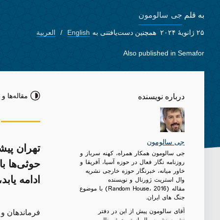
جی سالومون
به قلم
۲۵ ژانویهٔ ۲۰۲۴
همچنین دست‌یافتنی به
English
العربية
Also published in
Semafor
مقاله‌ها و 
درباره نویسنده
جی سالومون
تهران پیش
جی سالومون همکار همراه، کهنه سرباز و
روزنامه نگار فعال در حوزه آسیا، آفریقا و
حوثی‌ها با
خاور میانه، خبرنگار حوزه خارجی نشریه
ادامه یاب
وال استریت ژورنال و نویسنده
مقاله (Random House، 2016) با موضوع
جنگ های ایران.
آقای سالومون پیش از این در دفتر
فرماندهان و