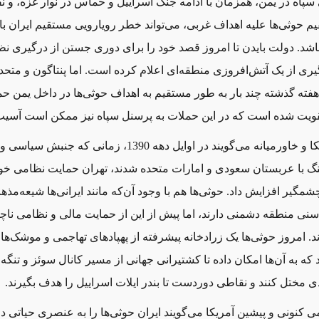
پاه در یمن، همزمان با ادامه جنگ اسراییل و حماس در نوار غزه، و 
 حوثی‌ها علیه اهداف غربی، می‌تواند خطر
رویارویی
مستقیم ایران با آ
باشد. دولت بایدن تا امروز قصد خود را برای دوری جستن از درگیری نظ
یری از یک آتش‌افروزی منطقه‌ای اعلام کرده است. اما پنتاگون و متحدا
هفته گذشته چند بار به طور مستقیم به اهداف حوثی‌ها در داخل یمن حم
تقویت شده است که در این حملات به پرسنل سپاه نیز ممکن است آسیب
مقامات آمریکا و خاورمیانه می‌گویند در اوایل دهه 1390، زمانی 
گ با عربستان سعودی و امارات متحده شدند، تهران حمایت نظامی خود 
شمگیر افزایش داد. حوثی‌ها هم با وجود آن‌که مانند ایرانی‌ها شیعه‌مذ
سنی منطقه دشمنی دارند، اما پیش
از این
از حمایت مالی و نظامی ناچ
ند. امروز حوثی‌ها یک زرادخانه پیشرفته از پهپادهای تهاجمی و موشک‌ها
 که به آن‌ها امکان داده تا کشتیرانی جهانی از مسیر کانال سوئز و تنگه
دی مختل کنند و نقاطی دوردست تا بندر ایلات اسراییل را هدف بگیرند.
 کنونی و پیشین آمریکا می‌گویند ایران حوثی‌ها را به عنصری حیاتی 