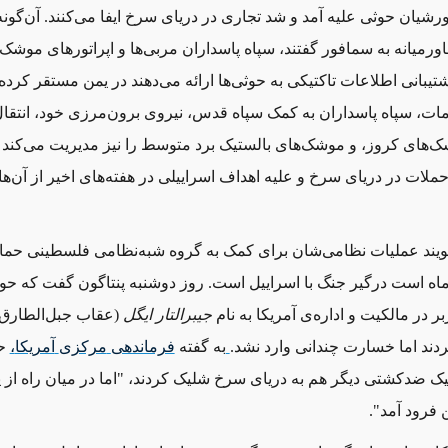
شیان حوثی علیه آمد و شد تجاری در دریای سرخ ایفا می‌کنند. آن‌گون
ورمیانه به سمافور گفتند، سپاه پاسداران مربی‌ها و اپراتورهای موشک و 
تیبانی اطلاعات تاکتیکی به حوثی‌ها ارائه می‌دهند در یمن مستقر کرده 
مات، سپاه پاسداران به کمک سپاه قدس، نیروی برون‌مرزی خود، انتقال
‌های کروز، و موشک‌های بالستیک برد متوسط را نیز مدیریت می‌کند 
حملات در دریای سرخ و علیه اهداف اسراییلی در هفته‌های اخیر از آن‌ها
گویند عملیات‌ نظامی‌شان برای کمک به گروه شبه‌نظامی فلسطینی ح
ه است درگیر جنگ با اسراییل است. روز دوشنبه پنتاگون گفت که حوثی
ر در مالکیت و اداره‌ی آمریکا به نام
جیبرالتار ایگل
(عقاب جبل‌الطارق)
ند اما خسارت چندانی وارد نشد.
به گفته
فرماندهی
مرکزی
آمریکا
،
حو
 ضدکشتی دیگر هم به دریای سرخ شلیک کردند، "اما در میان راه از پر
 فرود آمد".