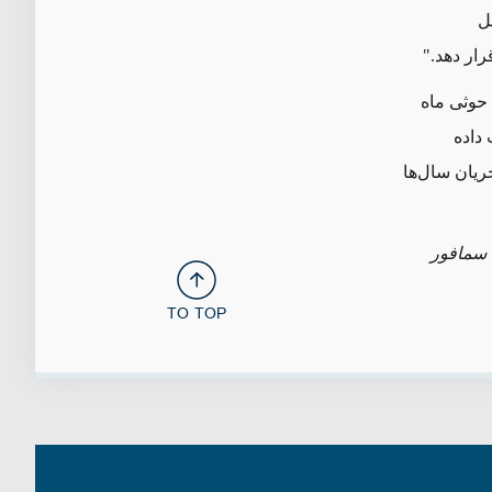
ل
ار دهد."
 حوثی ماه
داده
ریان سال‌ها
 سمافور
TO TOP