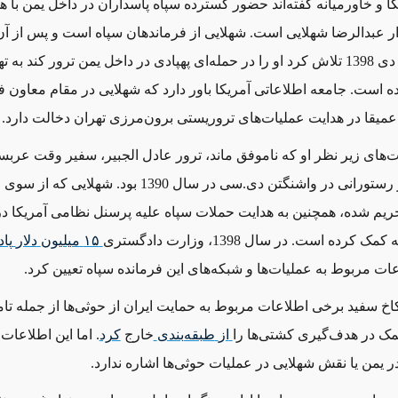
ا و خاورمیانه گفته‌اند حضور گسترده سپاه پاسداران در داخل یمن با ه
 عبدالرضا شهلایی است. شهلایی از فرماندهان سپاه است و پس از آن
ترامپ در 20 دی 1398 تلاش کرد او را در حمله‌ای پهپادی در داخل یمن ترور کند به 
ه است. جامعه اطلاعاتی آمریکا باور دارد که شهلایی در مقام معاون ف
یقا در هدایت عملیات‌های تروریستی برون‌مرزی تهران دخالت دارد.
ت‌های زیر نظر او که ناموفق ماند، ترور عادل الجبیر، سفیر وقت عرب
در آمریکا، در رستورانی در واشنگتن دی.سی در سال 1390 بود. شهلایی
حریم شده، همچنین به هدایت حملات سپاه علیه پرسنل نظامی آمریکا 
رده است. در سال 1398، وزارت دادگستری
۱۵
میلیون
دلار
پا
ات مربوط به عملیات‌ها و شبکه‌های این فرمانده سپاه تعیین کرد.
اخ سفید برخی اطلاعات مربوط به حمایت ایران از حوثی‌ها از جمله تا
مک در هدف‌گیری کشتی‌ها را
از
طبقه
بندی
خارج
کرد
. اما این اطلاعات
 یمن یا نقش شهلایی در عملیات‌ حوثی‌ها اشاره ندارد.