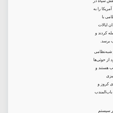
نقش سپاه در
مریکا را به
امی با
ن ایالات
له کردند و
 برسد.
که جنبش سیاسی و شبه‌نظامی
از حوثی‌ها
هب هستند و
یزی
ی کروز و
 باب‌المندب
در سیستم