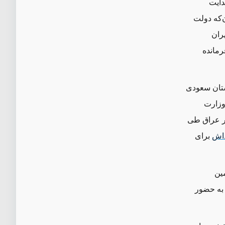
دایت
‌که دولت
تهران
رمانده
ستان سعودی
 که از سوی وزارت
در عراق طی
داش
برای
مین
 به حضور