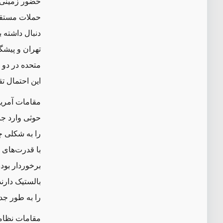
حضور زمینی س
حملات مستقیم
دنبال داشته 
تهران و پیشگ
متحده در
دو
این احتمال 
حوثی وارد جن
را به شکلی چ
با قدرت‌های 
برخوردار بود
بالستیک دارند
را به ‌طور ج
مقامات نظامی