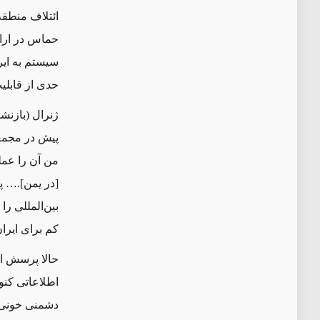
ائتلاف منطقه
حماس در اراض
سیستم به ایر
حدی از قابلی
ژنرال (بازنش
پیش در مجمعی
من آن را عمل
[در یمن].… پ
بین‌المللی را
کم برای ایران
حالا پرسش ای
اطلاعاتی کنو
دشمنی خونی ب