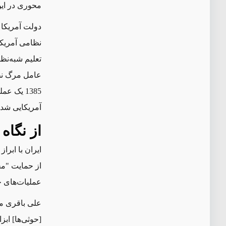
محوری در این
دولت آمریکا 
تعلیم شبه‌نظ
عامل مرگ نظا
1385
یک عملی
آمریکایی شد.
از نگاه 
ایران با ابر
از حمایت "م
عملیات‌های ح
علی باقری مع
[حوثی‌ها] ابز