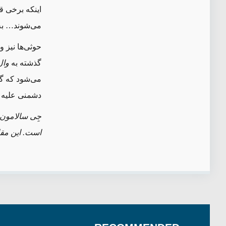
اینکه برخی ق
می‌شوند… به 
حوثی‌ها نیز 
گذشته به
وال
می‌شود که گو
دشمنی علیه ما
جِی سالامون
است. این مقال