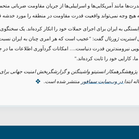
درت‌ها مانند آمریکایی‌ها و اسراییلی‌ها از جریان مقاومت ضرباتی متحم
هیچ وجه نمی‌تواند واقعیت قدرت مقاومت در منطقه را مورد خدشه‌ قر
وابستگی به ایران برای اجرای حملات خود را انکار کرده‌اند. یک سخنگوی
 استریت ژورنال
گفت: "عجیب است که هر امری چنان به ایران نسبت 
یی نیرومندترین قدرت دنیاست.… امکانات گردآوری اطلاعات ما در ج
، کارایی خود را ثابت کرده‌‌اند."
 پژوهشگر
همکار
انستیتو واشینگتن و گزارشگربخش امنیت جهانی برای
ه ابتدا
در
وب
سایت
سمافور
منتشر شده است.