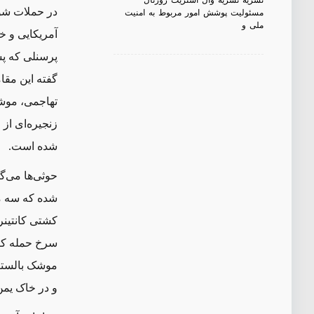
نشریه نشریه وال استریت ژورنال
مسئولیت پوشش امور مربوط به امنیت
در حملات شور
ملی و
آمریکایی و خا
پرسنلی که پش
گفته این مقا
تهاجمی، موشک
زنجیره‌ای از 
شده است.
حوثی‌ها می‌
شده که سه ما
کشتی کانتینرب
سرخ حمله کرد
موشک بالستیک
و در خاک یمن