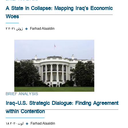
A State in Collapse: Mapping Iraq’s Economic
Woes
Farhad Alaaldin
◆
۲ ژوئن ۲۰۲۱
BRIEF ANALYSIS
Iraq-U.S. Strategic Dialogue: Finding Agreement
within Contention
Farhad Alaaldin
◆
۱۸ اوت ۲۰۲۰