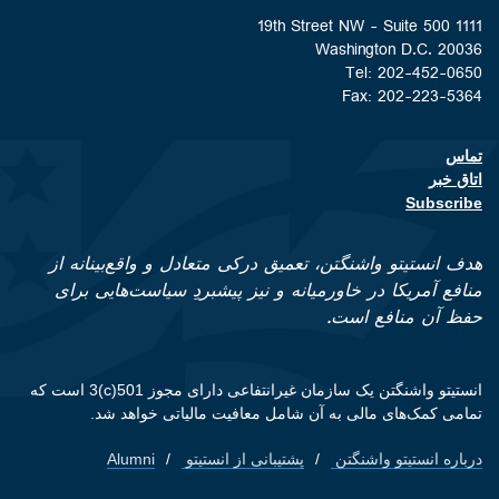
1111 19th Street NW - Suite 500
Washington D.C. 20036
Tel: 202-452-0650
Fax: 202-223-5364
تماس
Footer contact links
اتاق خبر
Subscribe
هدف انستیتو واشنگتن، تعمیق درکی متعادل و واقع‌بینانه از
منافع آمریکا در خاورمیانه و نیز پیشبردِ سیاست‌هایی برای
حفظ آن منافع است.
انستیتو واشنگتن یک سازمان غیرانتفاعی دارای مجوز 501(c)3 است که
تمامی کمک‌های مالی به آن شامل معافیت مالیاتی خواهد شد.
درباره انستیتو واشنگتن
پشتیبانی از انستیتو
Alumni
Footer quick links