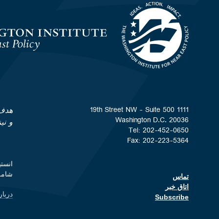
Homepage
1111 19th Street NW - Suite 500
هدف 
Washington D.C. 20036
و نی
Tel: 202-452-0650
Fax: 202-223-5364
شامل
تماس
Footer contact links
اتاق خبر
دربار
nks
Subscribe