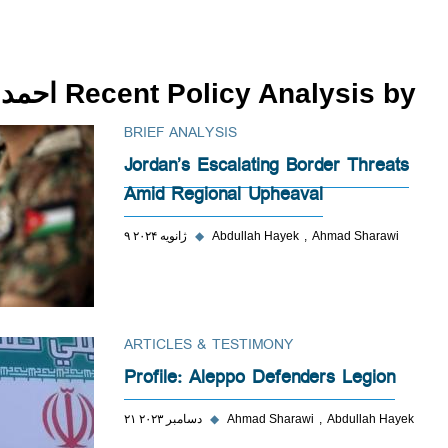
Recent Policy Analysis by احمد شعراوی
BRIEF ANALYSIS
Jordan’s Escalating Border Threats
Amid Regional Upheaval
Ahmad Sharawi
Abdullah Hayek
◆
۹ ژانویه ۲۰۲۴
ARTICLES & TESTIMONY
Profile: Aleppo Defenders Legion
Abdullah Hayek
Ahmad Sharawi
◆
۲۱ دسامبر ۲۰۲۳