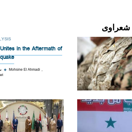
LYSIS
nites in the Aftermath of
hquake
Mohsine El Ahmadi
◆
۱۵
wi