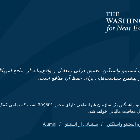
انستیتو واشنگتن، تعمیق درکی متعادل و واقع‌بینانه از منافع آمریکا
ز پیشبردِ سیاست‌هایی برای حفظ آن منافع است.
انستیتو واشنگتن یک سازمان غیرانتفاعی دارای مجوز 01
 معافیت مالیاتی خواهد شد.
ه انستیتو واشنگتن
پشتیبانی از انستیتو
Alumni
Footer quick li