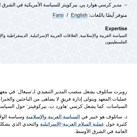
مدير كرسي هوارد پي. بيركويتز للسياسة الأمريكية في الشرق 
متوفر أيضًا باللغات:
English
Farsi
Expertise
السياسة العربية والإسلامية
العلاقات العربية الإسرائيلية
الديمقراطية والإ
الفلسطينيون
روبرت ساتلوف يشغل منصب المدير التنفيذي
لـ"سيغال" في مع
عمليات المعهد ويتولى إدارة فريقٍ لا يضاهى من الباحثين وال
السياسات. كما يشغل كرسي "هاورد ب. بيركوفيتز" حول السياسة
د. ساتلوف هو خبير في
السياسة العربية والإسلامية
وسياسة الولا
كثيرة حول
عملية السلام العربية-الإسرائيلية
والتحدي الذي يشكله 
العامة في الشرق الأوسط.