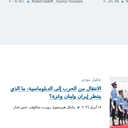
R
◆
٢٥‏/١٠‏/٢٠٠٤
Eunice Youmans
Robert Satloff
◆
١١‏/٠٧‏/٢٠٠٦
تحليل موجز
الانتقال من الحرب إلى الدبلوماسية: ما الذي
ينتظر إيران ولبنان وغزة؟
١٧ أبريل ٢٠٢٦
◆
مايكل هيرتسوغ
روبرت ساتلوف
حنين غدار