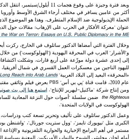
وبعد فترة وجيزة على وقوع هجمات 11
أكثر من عامين يسافر في مختلف أرجاء الشرق الأوسط وأوروبا 
الحملة الإيديولوجية ضد الإسلام المتطرف. وهذا هو الموضوع الذي 
عنوان "معركة الأفكار في الحرب على الإرهاب: مقالات حول الدب
n the War on Terror: Essays on U.S. Public Diplomacy in the ME
وخلال الفترة التي أمضاها الدكتور ساتلوف في الخارج، ركزت أ
و"الأشرار" العرب في المحرقة اليهودية ("الهولوكوست") من خلال 
إلى إحدى عشرة دولة موزّعة على أربع قارات. وشكلت اكتشافاته،
لليهود الناجين من معسكرات العمل القسري في شمال أفريقيا، 
«المحرقة» البعيد إلى البلاد العربية"
s Long Reach into Arab Lands
عام 2010، قامت قناة "پي بي أس"
PBS
بعرض فيلم وثائقي مقتب
ومن إنتاج شركة "ماكنيل-ليهرير للإنتاج".
استمع هنا إلى بث صوتي
the Righteous
ضمن سلسلة "أصوات حول النزعة المعادية للسام
الهولوكوست في الولايات المتحدة".
وعمل الدكتور ساتلوف على تأليف وتحرير تسعة كتب ودراسات، وغ
الكبرى مثل "نيويورك تايمز"، "وول ستريت جورنال"، "واشنطن بو
مستمر في أهم البرامج الإخبارية والحوارية التلفزيونية و"الإذاعة ا
أمام لجان مجلسَي الشيوخ والنواب الأمريكيين المعنية بسياسة ا