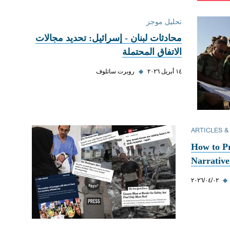
تحليل موجز
محادثات لبنان - إسرائيل: تحديد مجالات
الاتفاق المحتملة
١٤ أبريل ٢٠٢٦
◆
روبرت ساتلوف
ARTICLES &
How to Pr
Narrative
◆
٠٢‏/٠٤‏/٢٠٢٦