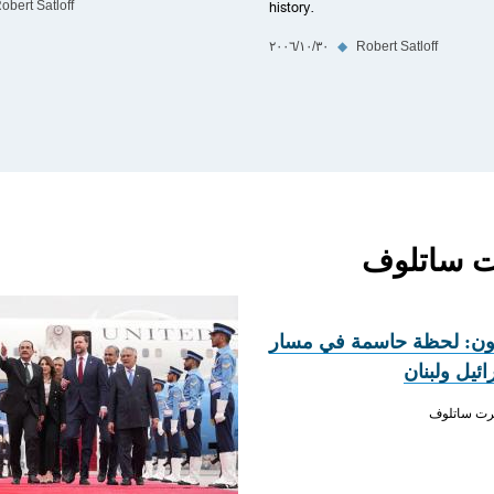
history.
obert Satloff
Robert Satloff
◆
٣٠‏/١٠‏/٢٠٠٦
عون: لحظة حاسمة في مسار
ائيل ولبنان
رت ساتلوف