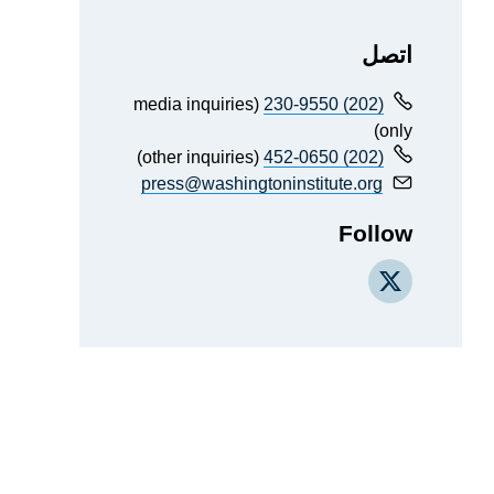
اتصل
(media inquiries
(202) 230-9550
only)
(other inquiries)
(202) 452-0650
press@washingtoninstitute.org
Follow
X