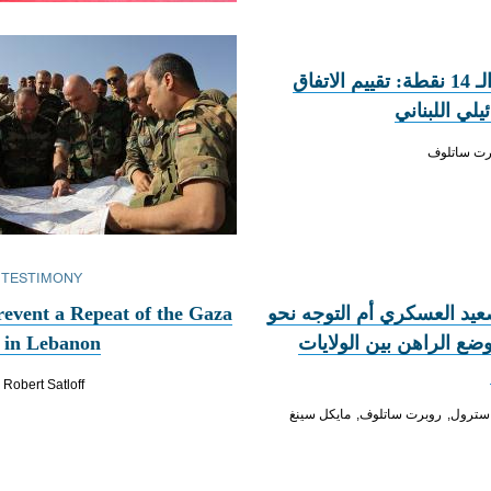
14 نقطة حول الـ 14 نقطة: تقييم الاتفاق
يلي اللبناني
رت ساتلوف
 TESTIMONY
صعيد العسكري أم التوجه نحو
event a Repeat of the Gaza
وضع الراهن بين الولايات
 in Lebanon
Robert Satloff
 سترول
روبرت ساتلوف
مايكل سينغ