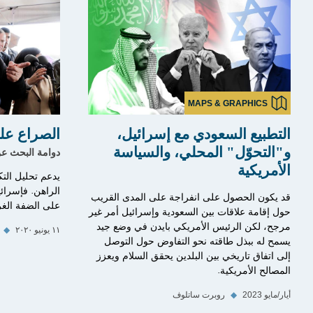
MAPS & GRAPHICS
التطبيع السعودي مع إسرائيل،
الصراع على
و"التحوّل" المحلي، والسياسة
دوامة البحث ع
الأمريكية
يدعم تحليل التك
الراهن. فإسرائي
قد يكون الحصول على انفراجة على المدى القريب
على الضفة الغرب
حول إقامة علاقات بين السعودية وإسرائيل أمر غير
مرجح، لكن الرئيس الأمريكي بايدن في وضع جيد
١١ يونيو ٢٠٢٠
◆
يسمح له ببذل طاقته نحو التفاوض حول التوصل
إلى اتفاق تاريخي بين البلدين يحقق السلام ويعزز
المصالح الأمريكية.
أيار/مايو 2023
◆
روبرت ساتلوف