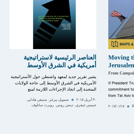
MAPS &
Moving t
العناصر الرئيسية لاستراتيجية
Jerusale
أمريكية في الشرق الأوسط
From Campaig
يشير تقرير جديد لمعهد واشنطن حول الأستراتيجية
الأمريكية في الشرق الأوسط إلى حاجة الولايات
If President T
المتحدة إلى اتخاذ الإجراءات اللازمة لمنع
commitment to 
from Tel Aviv 
٣٠ أبريل ٢٠١٥
◆
صمويل بيرغر
ستيفن هادلي
جيمس جيفري
دينس روس
روبرت ساتلوف
R
◆
١٧‏/٠١‏/٢٠١٧