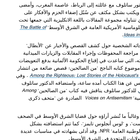
 أيلول/سبتمبر، انتقل الدكتور ساتلوف مع عائلته إلى الرباط، عاصمة المغرب، وأمضى
ويكتب بشكل مكثف عن سُبُل إضفاء الحزم والأفكار على
تتناوله مجموعة المقالات باللغة الانكليزية التي جمعها تحت
لوماسية الأمريكية العامة في الشرق الأوسط"
The Battle of
.
Ideas i
بحاثه الشخصية حول كشف القصص والأخبار عن "الأبطال"
مراجعة المحفوظات وإجراء المقابلات والزيارات الميدانية
 التي ساعدت في إقناع الحكومة الألمانية بدفع التعويضات
موضوع كتابه الناجح "من الصالحين: قصص ضائعة من انتشار
Among the Righteous: Lost Stories of the Holocaust'
. وفي
س عن هذا الكتاب أمده ساعة، واستضافه الدكتور ساتلوف
للدكتور ساتلوف يناقش فيه كتاب "من الصالحين"
Among
ية"
Voices on Antisemitism
الصادرة عن "متحف ذكرى
الباً ما تُنشر أراؤه حول قضايا الشرق الأوسط في الصحف
ست"، و "لوس أنجلوس تايمز". كما تتم استضافته بشكل
لوطنية العامة"
NPR
. وقد أدلى بشهادته في مناسبات عديدة
لولايات المتحدة في الشرق الأوسط.