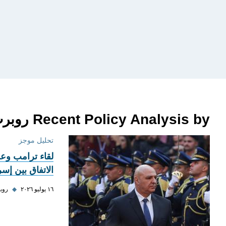
Recent Policy Analysis by روبرت ساتلوف
تحليل موجز
لقاء ترامب و
الاتفاق بين إسر
١٦ يوليو ٢٠٢٦
◆
روب