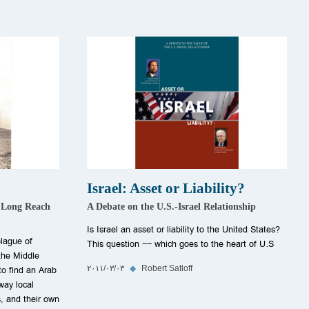
Israel: Asset or Liability?
s Long Reach
A Debate on the U.S.-Israel Relationship
Is Israel an asset or liability to the United States?
plague of
This question -- which goes to the heart of U.S
the Middle
to find an Arab
Robert Satloff
◆
٠٣‏/٠٣‏/٢٠١١
way local
, and their own