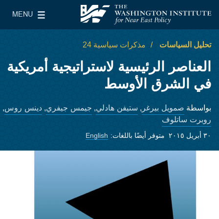
Skip to main content
MENU
معهد واشنطن لسياسات الشرق الأدنى
le Main Menu
تحليل السياسات
مذكرات سياسية 24
العناصر الرئيسية لاستراتيجية أمريكية
في الشرق الأوسط
صمويل بيرغر
ستيفن هادلي
جيمس جيفري
دينس روس
بواسطة
,
,
,
,
روبرت ساتلوف
٣٠ أبريل ٢٠١٥
متوفر أيضًا باللغات:
English