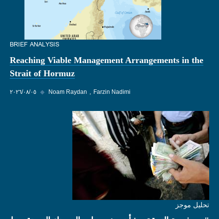
BRIEF ANALYSIS
Reaching Viable Management Arrangements in the
Strait of Hormuz
Farzin Nadimi
Noam Raydan
◆
٠٥‏/٠٨‏/٢٠٢٦
تحليل موجز