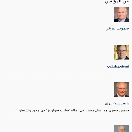
عن المؤلفين
صمويل بيرغر
ستيفن هادلي
جيمس جيفري
جيمس جيفري هو زميل متميز في زمالة "فيليب سولونتز" في معهد واشنطن.