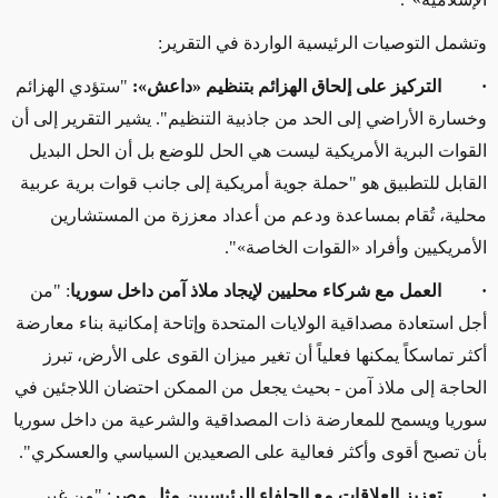
وتشمل التوصيات الرئيسية الواردة في التقرير:
·
التركيز على إلحاق الهزائم بتنظيم «داعش»:
"ستؤدي الهزائم
وخسارة الأراضي إلى الحد من جاذبية التنظيم". يشير التقرير إلى أن
القوات البرية الأمريكية ليست هي الحل للوضع بل أن الحل البديل
القابل للتطبيق هو "حملة جوية أمريكية إلى جانب قوات برية عربية
محلية، تُقام بمساعدة ودعم من أعداد معززة من المستشارين
الأمريكيين وأفراد «القوات الخاصة»".
·
العمل مع شركاء محليين لإيجاد ملاذ آمن داخل سوريا
: "من
أجل استعادة مصداقية الولايات المتحدة وإتاحة إمكانية بناء معارضة
أكثر تماسكاً يمكنها فعلياً أن تغير ميزان القوى على الأرض، تبرز
الحاجة إلى ملاذ آمن - بحيث يجعل من الممكن احتضان اللاجئين في
سوريا ويسمح للمعارضة ذات المصداقية والشرعية من داخل سوريا
بأن تصبح أقوى وأكثر فعالية على الصعيدين السياسي والعسكري".
·
تعزيز العلاقات مع الحلفاء الرئيسيين مثل مصر
: "من غير