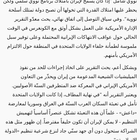
نووي شامل "إذا كان يسمح لإيران بامتلاك برنامج نووي سلمي ولكن
يحظر عليها امتلاك القدرة التي تخولها أن تصبح دولة تمتلك أسلحة
نووية". وفي سياق التوصل إلى اتفاق نهائي، يحث معدّو التقرير
الإدارة الأمريكية على العمل بشكل أوثق مع الكونغرس في الوقت
الحالي حول عواقب الانتهاكات الإيرانية المحتملة وعلى توفير سبل
ملموسة لطمأنة حلفاء الولايات المتحدة في المنطقة حول الالتزام
الأمريكي بأمنهم.
وبشكل أعم، يحث التقرير على اتخاذ إجراءات للحد من نفوذ
الميليشيات الشيعية المدعومة من إيران ويحذّر من التعاون
الأمريكي الإيراني في المعركة ضد المتطرفين السنّة الأصوليين.
ويعتبر التقرير أنه "في نهاية المطاف، إذا كانت الولايات المتحدة
تأمل في تعبئة السكان العرب السنّة في العراق وسوريا لمعارضة
«داعش» - علماً أن هذه التعبئة تشكل عنصراً أساسياً لتهميش
التنظيم - لا يمكن لإيران أن تكون حليفاً مفترضاً. إن ظهور مثل هذه
الشراكة ستحول دون أي جهد سنّي جاد لنزع شرعية تنظيم «الدولة
الإسلامية»".