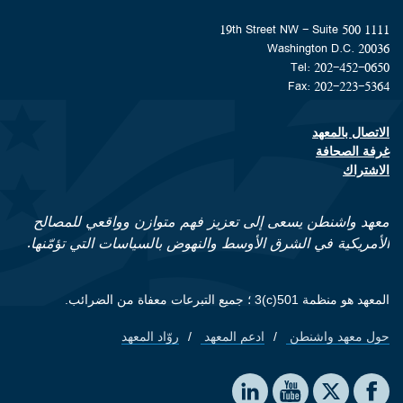
1111 19th Street NW - Suite 500
Washington D.C. 20036
Tel: 202-452-0650
Fax: 202-223-5364
الاتصال بالمعهد
Footer contact links
غرفة الصحافة
الاشتراك
معهد واشنطن يسعى إلى تعزيز فهم متوازن وواقعي للمصالح
الأمريكية في الشرق الأوسط والنهوض بالسياسات التي تؤمّنها.
المعهد هو منظمة 501(c)3 ؛ جميع التبرعات معفاة من الضرائب.
حول معهد واشنطن
ادعم المعهد
روّاد المعهد
Footer quick links
Social media
The Washington Institute on LinkedIn
The Washington Institute on YouTube
The Washington Institute on Facebook
The Washington Institute on X