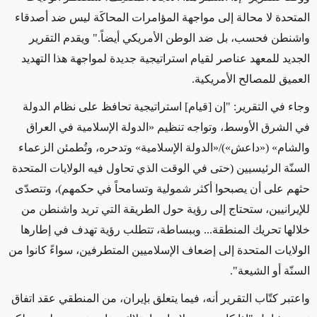
المتحدة لا محالة إلى مواجهة المؤامرات المحاكَة ليس ضد أصدقاء
واشنطن فحسب، بل ضد الوطن الأمريكي أيضاً." ويقدم التقرير
الجديد للمعهد عناصر لقيام استراتيجية جديدة لمواجهة هذا التهديد
العميق للمصالح الأمريكية.
وجاء في التقرير: "إن [قيام] استراتيجية تحافظ على نظام الدولة
في الشرق الأوسط، وتواجه تنظيم «الدولة الإسلامية في العراق
والشام» («داعش»)/«الدولة الإسلامية» وتدحره، وتُطمئن الزعماء
السنّة الرئيسيين (حتى في الوقت الذي تحاول فيه الولايات المتحدة
حثهم على أن يصبحوا أكثر شمولية وتسامحاً في حكمهم)، وتتصدّى
للإيرانيين، ستحتاج إلى رؤية حول الطريقة التي تريد واشنطن من
خلالها تحريك المنطقة... وببساطة، تتطلب رؤية تهدف في إطارها
الولايات المتحدة إلى إضعاف الإسلاميين المتطرفين، سواءً كانوا من
السنّة أو الشيعة".
واعتبر كتّاب التقرير أنه، فيما يتعلق بإيران، من المنطقي عقد اتفاق