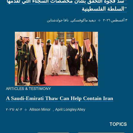
"سد فجوة التحقق بشأن مخصصات السجناء التي تقدمها
"السلطة الفلسطينية
٣ أغسطس ٢٠٢٦
◆
ديفيد ماكوفسكي
نافا جولدشتاين
ARTICLES & TESTIMONY
A Saudi-Emirati Thaw Can Help Contain Iran
April Longley Alley
Allison Minor
◆
٠٣‏/٠٨‏/٢٠٢٦
TOPICS