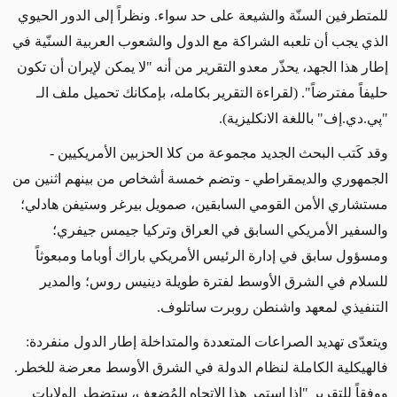
للمتطرفين السنّة والشيعة على حد سواء. ونظراً إلى الدور الحيوي
الذي يجب أن تلعبه الشراكة مع الدول والشعوب العربية السنّية في
إطار هذا الجهد، يحذّر معدو التقرير من أنه "لا يمكن لإيران أن تكون
حليفاً مفترضاً". (لقراءة التقرير بكامله، بإمكانك تحميل ملف الـ
"پي.دي.إف" باللغة الانكليزية).
وقد كَتب البحث الجديد مجموعة من كلا الحزبين الأمريكيين -
الجمهوري والديمقراطي - وتضم خمسة أشخاص من بينهم اثنين من
مستشاري الأمن القومي السابقين، صمويل بيرغر وستيفن هادلي؛
والسفير الأمريكي السابق في العراق وتركيا جيمس جيفري؛
ومسؤول سابق في إدارة الرئيس الأمريكي باراك أوباما ومبعوثاً
للسلام في الشرق الأوسط لفترة طويلة دينيس روس؛ والمدير
التنفيذي لمعهد واشنطن روبرت ساتلوف.
ويتعدّى تهديد الصراعات المتعددة والمتداخلة إطار الدول منفردة:
فالهيكلية الكاملة لنظام الدولة في الشرق الأوسط معرضة للخطر.
ووفقاً للتقرير "إذا استمر هذا الاتجاه المُضعِف، ستضطر الولايات