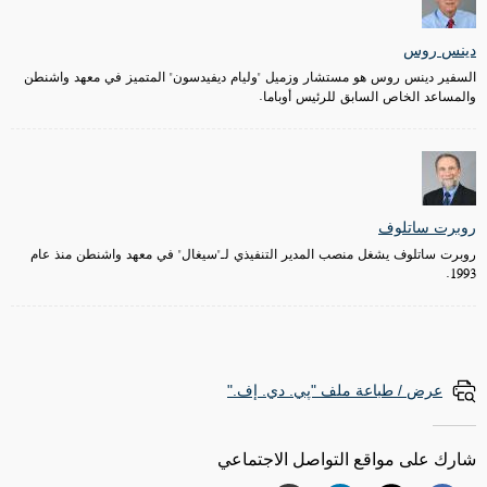
دينس روس
السفير دينس روس هو مستشار وزميل "وليام ديفيدسون" المتميز في معهد واشنطن
والمساعد الخاص السابق للرئيس أوباما.
روبرت ساتلوف
روبرت ساتلوف يشغل منصب المدير التنفيذي لـ"سيغال" في معهد واشنطن منذ عام
1993.
عرض / طباعة ملف "پي. دي. إف."
شارك على مواقع التواصل الاجتماعي