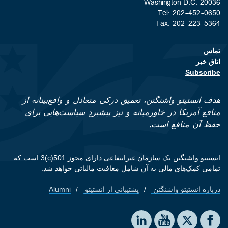
Washington D.C. 20036
Tel: 202-452-0650
Fax: 202-223-5364
تماس
Footer contact links
اتاق خبر
Subscribe
هدف انستیتو واشنگتن، تعمیق درکی متعادل و واقع‌بینانه از
منافع آمریکا در خاورمیانه و نیز پیشبردِ سیاست‌هایی برای
حفظ آن منافع است.
انستیتو واشنگتن یک سازمان غیرانتفاعی دارای مجوز 501(c)3 است که
تمامی کمک‌های مالی به آن شامل معافیت مالیاتی خواهد شد.
درباره انستیتو واشنگتن
پشتیبانی از انستیتو
Alumni
Footer quick links
Social media
The Washington Institute on LinkedIn
The Washington Institute on YouTube
The Washington Institute on Facebook
The Washington Institute on X