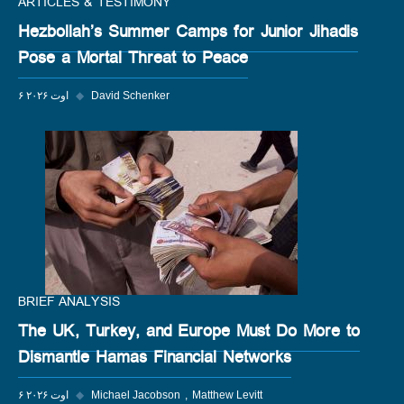
ARTICLES & TESTIMONY
Hezbollah’s Summer Camps for Junior Jihadis
Pose a Mortal Threat to Peace
David Schenker
◆
۶ اوت ۲۰۲۶
BRIEF ANALYSIS
The UK, Turkey, and Europe Must Do More to
Dismantle Hamas Financial Networks
Matthew Levitt
Michael Jacobson
◆
۶ اوت ۲۰۲۶