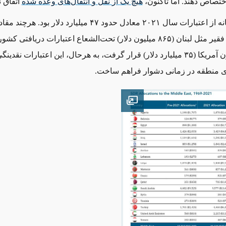
اختصاص دهند. اما تاکنون،
هیچ
یک
از
نقل
و
انتقال
های
وعده
شده
اتفاق ن
سهم خاورمیانه از اعتبارات سال ۲۰۲۱ معادل حدود ۴۷ میلیارد دلار 
به کشورهای فقیر مثل لبنان (۸۶۵ میلیون دلار) تحت‌الشعاع اعتبارات دریافتی ک
ثروتمندی چون آمریکا (۳۵ میلیارد دلار) قرار گرفت، به‌ هرحال، این اعتبارات نقدی
ای منطقه در زمانی دشوار فراهم ساخت.
Open image