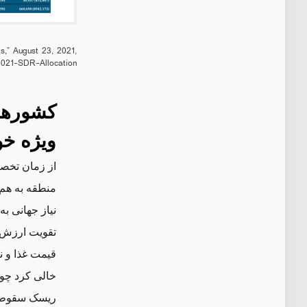
s,” August 23, 2021,
/2021-SDR-Allocation
کشورهای
ویژه خو
از زمان تخصی
منطقه به هم 
نیاز جهانی به
تقویت ارزش د
قیمت غذا و ن
خالی کرد چو
ریسک سقوط به