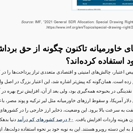
Source:
IMF, “2021 General SDR Allocation: Special Drawing Right
.
https://www.imf.org/en/Topics/special-drawing-right
 خاورمیانه تاکنون چگونه از حق بردا
د استفاده کرده‌اند؟
ص اعتبار، چالش‌های امنیتی و اقتصادی متعددی تراز پرداخت‌ها را در
زده است. همان‌گونه که پیش‌تر اشاره شد، این اعتبار بزرگ در اصل و
 نقدینگی در بحبوحه همه‌گیری بود، ولی بعد از آن، افزایش نرخ بهره در آ
لار آمریکا، و سقوط ارزهای خاورمیانه مثل لیر ترکیه و پوند مصر، با
فت به سرعت بالا برود. این وضعیت، ذخایر ارز خارجی را در کشورهای
ن هزینه واردات افزایش یافت.
۶۰
درصد
کشورهای
کم
درآمد
دنیا بدهکار
 این دسته روبرو هستند. این به نوبه خود بر نحوه استفاده دولت‌ها، از