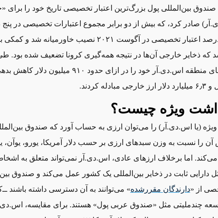
ندوق بین‌المللی پول بزرگ‌ترین اعتبار تخصیصی تاریخ خود را برای 
.آر) صادر کرد، که بیش از دو برابر مجموع اعتبارات تخصیصی در پنج 
بود. حدود ۷ درصد اعتبار تخصیصی در آگوست ۲۰۲۱ نصیب خاورمیانه 
که ذخایر خارجی آن‌ها در نتیجه همه‌گیری کرونا تضعیف شده بود. طی
سال، دولت‌های منطقه اس.دی.آر خود را در ازای حدود ۹۱۰ می
مبادله کردند.
اشت ویژه چیست؟
ژه (یا اس.دی.آر) را می‌توان ارزی به حساب آورد که صندوق بین‌الملل
آن را نسبت به وزن سبدهای ارزی بر حسب دلار آمریکا، یورو، یوآن، ین
ین می‌کند. اما برخلاف ارزهای عادی، اس.دی.آر نمی‌تواند متعلق به اشخ
ثل دارایی ثابت در ذخایر بین‌المللی یک کشور عمل می‌کند و صندوق بین‌
صی از «
دارندگان
مقررشده
» می‌توانند به آن دسترسی داشته باشند ‌ــ‌
ه چندملیتی مثل «صندوق عربی پول» هستند. برای مقایسه، اس.دی.