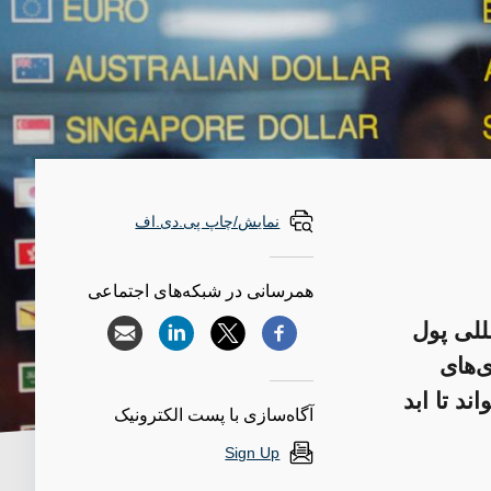
نمایش/چاپ پی.دی.اف
همرسانی در شبکه‌های اجتماعی
للی پول
ی‌های
د تا ابد
آگاه‌سازی با پست الکترونیک
Sign Up