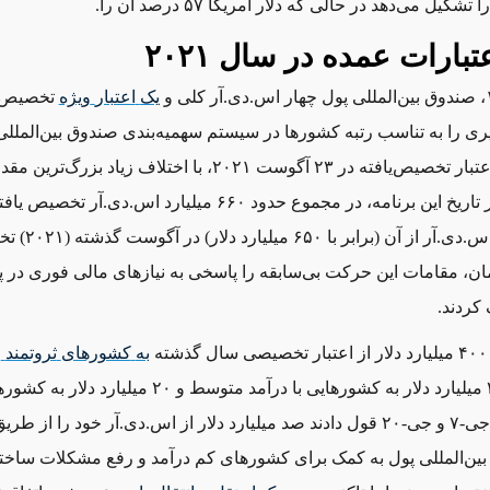
ا تشکیل می‌دهد در حالی که دلار آمریکا ۵۷ درصد آن را.
تبارات عمده در سال ۲۰۲۱
یک
اعتبار
ویژه
تخصیص د
یری را به تناسب رتبه کشورها در سیستم سهمیه‌بندی صندوق بین‌المللی
کرده است. اعتبار تخصیص‌یافته در ۲۳ آگوست ۲۰۲۱، با اختلاف زیاد بزر
بوده است: در تاریخ این برنامه، ‌در مجموع حدود ۶۶۰ میلیارد اس.دی.
۴۵۶ میلیارد اس.دی.آر ا
ان، مقامات این حرکت بی‌سابقه را پاسخی به نیازهای مالی فوری در 
کردند.
ه
به
کشورهای
ثروتمند
ر
حالی که ۲۳۰ میلیارد دلار به کشورهایی با درآمد متوسط و ۲۰ میلیار
درآمد رسید. جی-۷ و جی-۲۰ قول دادند صد میلیارد دلار از اس.دی.آر خود را از 
ین‌المللی پول به کمک برای کشورهای کم درآمد و رفع مشکلات ساخت