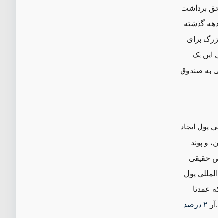
«حق برداشت
دهه گذشته
شد و کمکی بزرگ برای
 این یک
لیون دلار کاهش بدهی به صندوق
ی پول ایجاد
، و پوند
اص حقیقی
المللی پول
که عمدتا
آر
۲
درصد