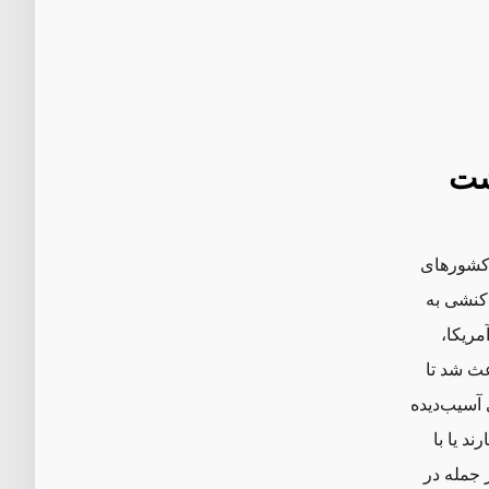
شت
 کشورهای
اکنشی به
مریکا،
عث شد تا
 آسیب‌دیده
ند یا با
 جمله در