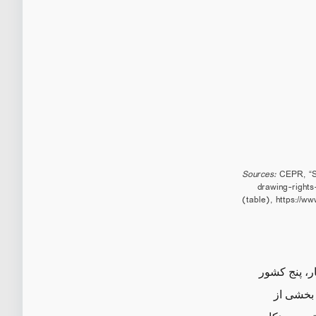
Sources:
CEPR, “Sp
drawing-right
(table),
https://w
 از این شمار، پنج کشور
 بخشی از