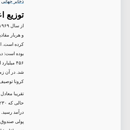
ذخایر
جهانی
ر
توزیع اع
از سال ۱۹۶۹، صندوق بین‌المللی پول چهار اس.دی.آر کلی و
و هربار مقاد
شد. در آن زم
کرونا توصیف 
تقریبا معادل ۴۰۰ میلیارد دلار از اعتبار تخصیصی سال گذشت
پولی صندوق ب