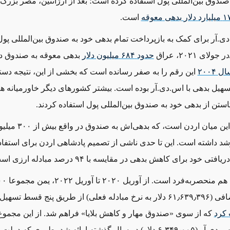
صندوق بین‌المللی پول استفاده کرده است؛ بعد از آرژانتین، مصر بزرگ‌ت
۱
میلیارد
دلار
بدهی
معوقه
است.
ی.آر برای کمک به بازپرداخت تمام بدهی خود به صندوق بین‌المللی پول
لای ۲۰۲۱، عراق
حدود
۶۸۴
میلیون
دلار
بدهی معوقه به صندوق د
ال
۲۰۰۴
تسهیل بدهی با اس.دی.آر بوده است. بیشتر کشورهای دیگر خاورمیانه هم
استن از بدهی خود به صندوق بین‌المللی پول استفاده کردند.
یک استثنا در این میان اردن است، 
تی خود برای کاهش بدهی در مقایسه با ۹۴ درصد مبادله ارزی است.
موقعیت یمن هم
اس.دی.آر اضافی (۶۱٫۶۳۹٫۳۹۶ دلار به نرخ مبادله فعلی) از طریق پنج قسط ت
کرد
که از سوی «صندوق مهار و کاهش بلایا» فراهم شد. از این مجموع
۴٫۸۷۵٫۰۰۰ اس.دی.آر (۶٫۳۴۹٫۰۰۵ دلار) در سال گذشته ارائه شد، طوری که 