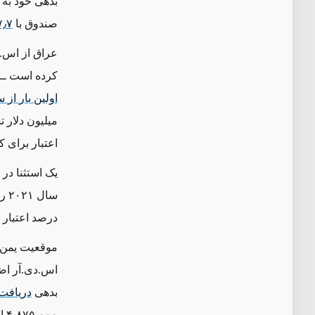
بدهی خود به 
صندوق با
۷٫۷
عراق از اس.د
کرده است ‌ــ‌در جو
اولین
بار
از
س
میلیون دلار 
اعتبار برای ک
درصد اعتبار دریاف
بدهی
دریافت