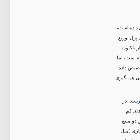
اده است،
 پول توزیع
گ‌ترین مقدار تاکنون
آر تخصیص یافته است، اما
ز آن (برابر با ۶۵۰ میلیارد دلار) در آگوست گذشته (۲۰۲۱) تخصیص داده
پی همه‌گیری
سید
، در
د دلار به کشورهای کم
طریق دو منبع
اری (مثل