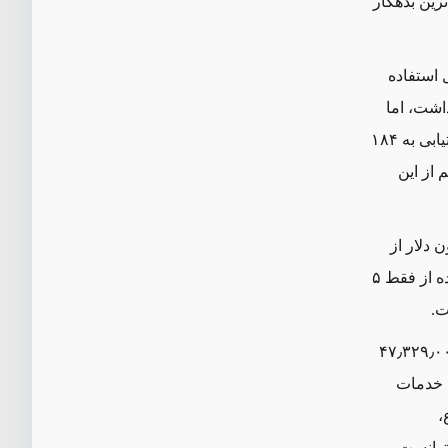
رین بدهکار
 استفاده
اشت، اما
این رقم را به صفر رسانده است که بخشی از این، نتیجه دستیابی به ۱۸۴
 از این
که بدهی‌اش به صندوق در واقع بیش از ۳۰۰ میلیون دلار از
سال ۲۰۲۱ رشد داشته است. این تا حدی ناشی از تصمیم پادشاهی اردن برای استفاده از فقط ۵
 منحصربه‌فرد است. از آوریل ۲۰۲۰ تا آوریل ۲۰۲۲، یمن مجموعا ۴۷٫۳۲۹٫۰۰۰
سهیل خدمات
،
دولت توانست