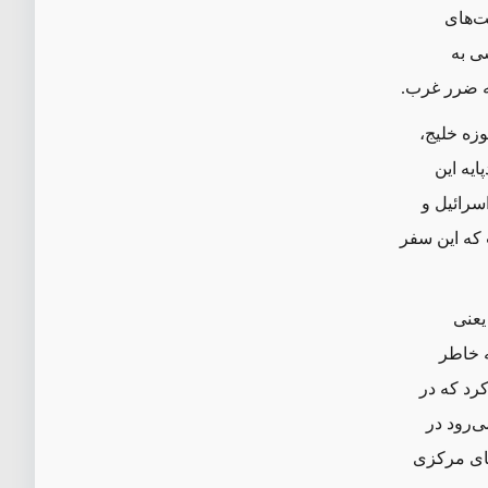
ت‌های
ی به
ه ضرر غرب.
ه خلیج‌،
یه این
سرائیل و
که این سفر
یعنی
ه خاطر
رد که در
ی‌رود در
قای مرکزی