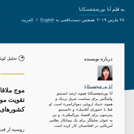
آنا بورشچفسکایا
به قلم
۲۸ مارس ۲۰۱۹
همچنین دست‌یافتنی به
English
العربية
تحلیل کوتا
درباره نویسنده
آنا بورشچفسکایا
موج ملاقات
آنا بورشچِفسکایا هموند ارشد انستیتو
واشگنتن برای سیاست شرق نزدیک و
تقویت موض
هموند «بنیاد اروپایی دموکراسی» است. او
کشورهای ح
قبلا با «شورای آتلانتیک» و «انستیتو
پیترسون برای اقتصاد بین‌المللی»، و نیز
به عنوان تحلیلگر برای یک پیمانکار نظامی
آمریکایی در افغانستان کار کرده است.
روسیه از قدی