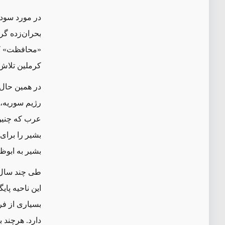
بحران‌زده گرم
«محافظت» کند
کرملین تلاش 
در همین حال،
رژیم سوریه، 
عرب که چنین 
بشیر را برای
بشیر به ابوظبی 
طی چند سال گ
این ناحیه پای
بسیاری از فر
دارد. هرچند 