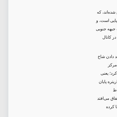
ده‌اند، که
یایی است، و
 جبهه جنوبی
در کانال
د دادن شاخ
مرکز
رد؛ یعنی
یتره پایان
اط
اق می‌افتد
 کرده