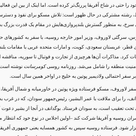
 را حتی در شاخ آفریقا پررنگ‌تر کرده است. اما اینک از بین این فعالی
ط، رشته مشترکی در حال ظهور است: تلاش مسکو برای نفوذ و دسترس
 سرخ، به منظور گسترش بلندپروازی‌هایش در مقام یک قدرت‌ بزرگ ب
رس، سرگئی لاوروف، وزیر امور خارجه روسیه، با سفر به کشورهای حوز
ی قطر، عربستان سعودی، کویت، و امارات متحده عربی با مقامات بلندپا
ت کرد. مذاکرات آن‌ها هرچیزی از تجارت و فوتبال تا سوریه، مناقشه ا
منیت منطقه را شامل می‌شد. روزنامه روسی
کومرسانت
نوشته است 
ر سفر احتمالی ولادیمیر پوتین به خلیج در اواخر همین سال است.
سفر لاوروف، مسکو فرستاده ویژه پوتین در خاورمیانه و شمال آفریقا، 
انف، را برای ملاقت با عمر البشیر، رئیس‌جمهور سودان، که در غرب ب
تحت تعقیب است، به سودان فرستاد. بوگدانف در آنجا از بشیر دعوت ک
ان روسیه و آفریقا شرکت کند –اولین اجلاس در نوع خود که انتظار م
رگزار شود. فرستاده روسیه سپس به کشور همسایه یعنی جمهوری آفری