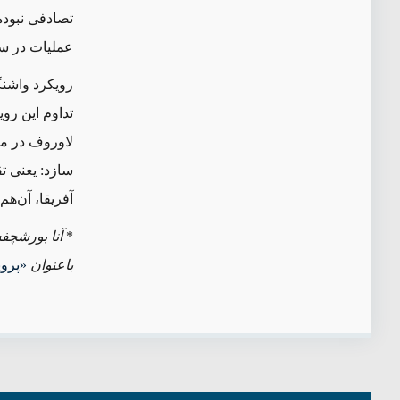
تصادفی نبوده
عملیات در سوریه، از اواخر سال
رویکرد واشنگ
تداوم این رو
لاوروف در ما
سازد: یعنی ت
آفریقا، آن‌ه
*
آنا بورشچف
باعنوان
«پروپ