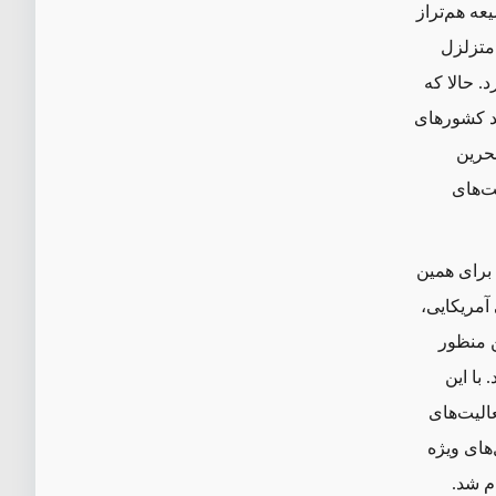
عه هم‌تراز
متزلزل
. حالا که
سد کشورهای
بحرین
ت‌های
برای همین
 آمریکایی،
ن منظور
 با این
الیت‌های
های ویژه
م شد.