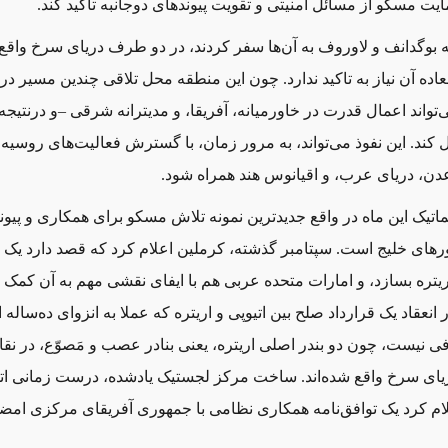
ایت مسکو از مسائل امنیتی و تقویت پیوندهای دوجانبه تاکید کند.
بوگدانف و لاوروف به آن‌ها سفر کردند، در دو طرف دریای سرخ واقع ش
عاده آن نیاز به تاکید ندارد. چون این منطقه محل تلاقی چندین مسیر در
‌تواند اعمال قدرت در خاورمیانه، آفریقا، و مدیترانه شرقی –و درنتیجه
ل کند. این نفوذ می‌تواند، به مرور زمان، با گسترش فعالیت‌های روسیه 
دن، دریای عرب، و اقیانوس هند همراه شود.
اتیک این ماه در واقع جدیدترین نمونه تلاش مسکو برای همکاری و پیون
ورهای خلیج است. سپتامبر گذشته، کرملین اعلام کرد که قصد دارد یک 
یتره بسازد، و امارات متحده عربی هم با ایفای نقشی مهم به آن کمک ک
انعقاد یک قرارداد صلح بین اتیوپی و اریتره که عملا به انزوای ده‌ساله ار
دفی نیست، چون دو بندر اصلی اریتره، یعنی بنادر عصب و مَصوّع، در نق
یای سرخ واقع شده‌اند. ساخت مرکز لجستیک یادشده، درست زمانی اتف
م کرد یک توافق‌نامه همکاری نظامی با جمهوری آفریقای مرکزی امضا