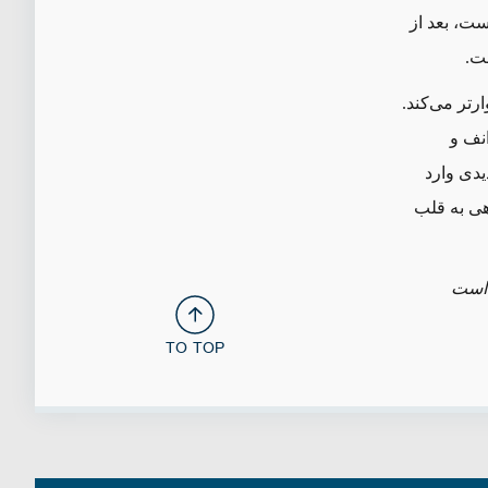
ست، بعد از
رتر می‌کند.
نف و
دی وارد
هی به قلب
 است
TO TOP