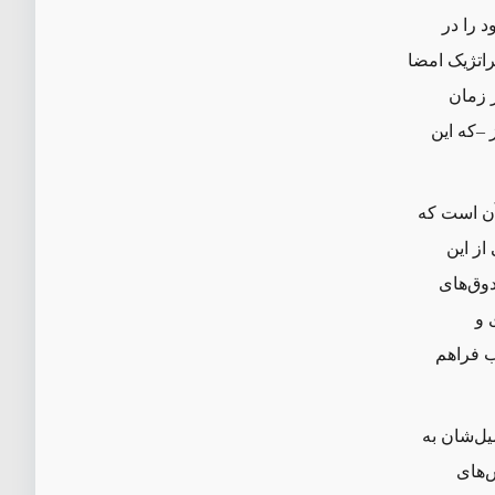
 را در
راتژیک امضا
ز زمان
تحده در سال ۲۰۰۷ تا به امروز –که این
آن است که
از این
دوق‌های
 و
اب فراهم
یل‌شان به
ش‌های