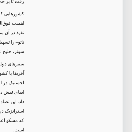
رفت تا بر حم
کشورهایی که 
اهمیت فوق‌ال
نفوذ در آن می
ناتو– را تسهی
سوئز، خلیج ع
سفرهای دیپلم
آفریقا با کش
لجستیک در ار
ایفای نقش در 
داد. این تصا
استراتژیک در
که مسکو اعلا
است.