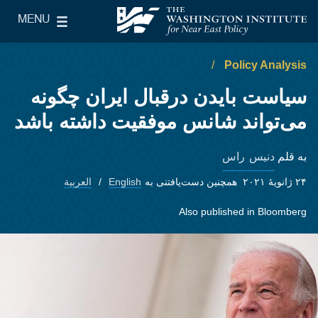
Skip to main content
MENU
le Main Menu
The Washington Institute for Near East Policy
Policy Analysis
سیاست بایدن درقبال ایران چگونه
می‌تواند شانس موفقیت داشته باشد
دنیس راس
به قلم
۲۴ ژانویهٔ ۲۰۲۱
همچنین دست‌یافتنی به
English
العربية
Also published in
Bloomberg