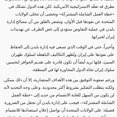
بطرق قد تعقّد الاستراتيجية الأمريكية. لكن هذه الدول تشكك في
«خطة العمل الشاملة المشتركة»
وتخشى أن تتخلى الولايات
المتحدة عن نفوذها قبل الأوان
، وتشعر بالقلق من أن مصالح إدارة
بايدن في عملية التفاوض ستؤدي إلى غض الطرف عن تهديدات
إيران لجيرانها
.
وأخيراً،
حتى في الوقت الذي تسعى فيه إدارة بايدن إلى الحفاظ
على نفوذها على إيران وتُظهر التكاليف الباهظة لسلوك طهران
السيئ، فإنها تريد أيضاً أن تكون قادرة على
تقديم الحوافز لتحسين
سلوك إيران تجاه الدول المجاورة لها في المنطقة.
ورغم صعوبة
التوفيق بين هذه الأهداف المتضاربة، إلا أن ذلك ممكن.
ولكنه يتطلب التفكير بشروط أكثر محدودية.
وعلى وجه التحديد لأنه
لن يكون من السهل للغاية الانضمام من جديد
إلى
«خطة العمل
الشاملة المشتركة»
، فيجب على إدارة بايدن أن تجعل من الضرورة
فضيلة:
على الولايات المتحدة أن تواصل إعلان استعدادها للانضمام