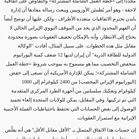
مجدداً
إلى
«خطة العمل الشاملة المشتركة»
والتفاوض على اتفاقية
لاحقة
- وهو أمر يُطمئن الأوروبيين ويبعث رسالة مفادها أن إدارة
بايدن تحترم الاتفاقيات متعددة الأطراف - ولكن عليها
أن توضح
أيضاً
أن الفهم المحدود الذي يحد من الموقف النووي الإيراني الحالي لا
يحتاج إلى الانتظار
، وأنه بالإمكان تخفيف العقوبات بصورة محدودة
مقابل
مثل هذه
الخطوات.
على سبيل المثال، أفادت "الوكالة
الدولية للطاقة الذرية" أن إيران لديها 12 ضعف كمية اليورانيوم
منخفض التخصيب مما هو مسموح به بموجب شروط
«خطة العمل
الشاملة المشتركة»
؛ يمكن للإدارة الأمريكية أن تسعى إلى خفض
[اليورانيوم الإيراني المخصب] من 2400 كيلوغرام إلى 1000
كيلوغرام وتفكيك سلسلتين من أجهزة الطرد المركزي المتقدمة
التي تم تركيبها. وفي المقابل، يمكن للولايات المتحدة إلغاء تجميد
الوصول إلى بعض الحسابات التي تحتفظ باحتياطيات العملة الأجنبية
الإيرانية مع استمرار العقوبات.
إن حسنات هذا الاتفاق
المتمثل بـ "الأقل مقابل الأقل"
هي أنه يقلّص
زمن تجاوز إيران للعتبة النووية من أجل تطوير مواد انشطارية