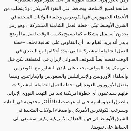
صالحة لصنع الأسلحة، ويحافظ على النفوذ الأمريكي، ولا يتطلب من
الأعضاء الجمهوريين في
الكونغرس
وحلفاء الولايات المتحدة في
الشرق الأوسط
تبنّي
«خطة العمل الشاملة المشتركة»،
وهو رمز
يجدون أنه يمثل مشكلة
، كما يسمح بكسب الوقت لفعل ما أوضح
بايدن أنه يريد
القيام به - أي التفاوض على اتفاقية تخلف
«خطة
العمل الشاملة المشتركة»
التي تمدد أحكامها مع التصدي في
الوقت نفسه أيضاً للموقف العدواني لإيران في المنطقة
. لكن قبل
تبني مثل هذا الموقف، يجب على بايدن التشاور مع
الكونغرس
والحلفاء
الأوروبيين
والإسرائيليين والسعوديين والإماراتيين
.
وبينما
يفضل الأوروبيون
العودة إلى
«خطة العمل الشاملة المشتركة»
،
فإنهم سيدعمون
أي خطوة أمريكية تحد من التهديد النووي الإيراني
بالطرق الدبلوماسية حتى
لو عرضت اتفاقاً أكثر محدودية في البداية.
وسيرغب الكونغرس الأمريكي وأصدقاء الولايات المتحدة في
الشرق الأوسط في فهم الأهداف الأمريكية وكيف ستسعى إلى
الحفاظ على نفوذها.