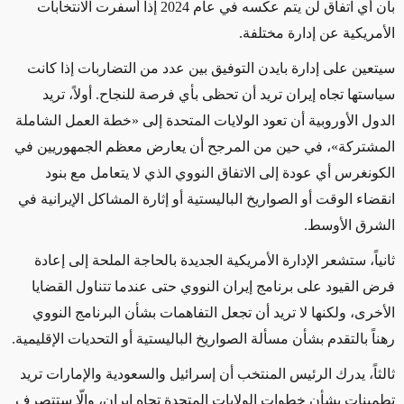
بأن أي اتفاق لن يتم عكسه في عام 2024 إذا أسفرت الانتخابات
الأمريكية عن إدارة مختلفة
.
سيتعين على إدارة بايدن
التوفيق بين عدد من التضاربات
إذا كانت
سياستها تجاه إيران تريد أن تحظى بأي فرصة للنجاح
. أولاً، تريد
الدول الأوروبية أن تعود الولايات المتحدة إلى
«خطة العمل الشاملة
المشتركة»
، في حين من المرجح أن يعارض معظم الجمهوريين في
الكونغرس أي عودة إلى الاتفاق النووي
الذي لا يتعامل مع بنود
انقضاء الوقت أو الصواريخ الباليستية أو إثارة المشاكل الإيرانية في
الشرق الأوسط
.
ثانياً، ستشعر الإدارة
الأمريكية
الجديدة
بالحاجة الملحة إلى إعادة
فرض القيود على برنامج إيران النووي حتى
عندما تتناول
القضايا
الأخرى، ولكنها لا تريد أن تجعل التفاهمات بشأن البرنامج النووي
رهناً بالتقدم
بشأن
مسألة الصواريخ الباليستية
أو التحديات الإقليمية
.
ثالثاً، يدرك الرئيس المنتخب أن إسرائيل والسعودية والإمارات
تريد
تطمينات بشأن خطوات الولايات المتحدة تجاه إيران،
وإلّا ستتصرف