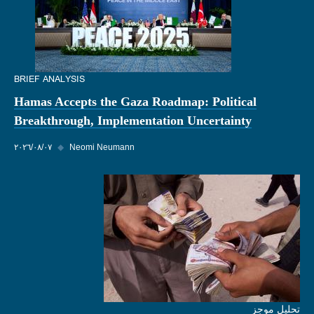
BRIEF ANALYSIS
Hamas Accepts the Gaza Roadmap: Political
Breakthrough, Implementation Uncertainty
Neomi Neumann
◆
٠٧‏/٠٨‏/٢٠٢٦
تحليل موجز