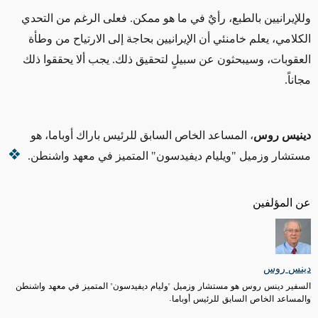
وللإيرانيين
بالطبع،
رأيٌ في ما هو ممكن.
فعلى الرغم
من التحدي
الكلامي، يعلم خامنئي أن الإيرانيين بحاجة إلى الارتياح من وطأة
العقوبات، وسيبحثون عن سبيلٍ لتحقيق ذلك.
يجب ألا يحققوا ذلك
مجاناً.
دينيس روس
، المساعد الخاص السابق للرئيس باراك أوباما، هو
مستشار وزميل "ويليام ديفيدسون" المتميز في معهد واشنطن.
عن المؤلفين
دينس روس
السفير دينس روس هو مستشار وزميل "وليام ديفيدسون" المتميز في معهد واشنطن
والمساعد الخاص السابق للرئيس أوباما.