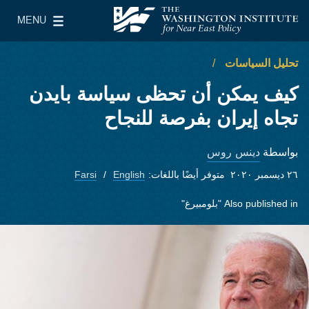
Skip to main content
MENU
معهد واشنطن لسياسات الشرق الأدنى
le Main Menu
تحليل السياسات
كيف يمكن أن تحظى سياسة بايدن
تجاه إيران بفرصة للنجاح
دينس روس
بواسطة
٢٦ ديسمبر ٢٠٢٠
متوفر أيضًا باللغات:
English
Farsi
Also published in
"بلومبيرغ"