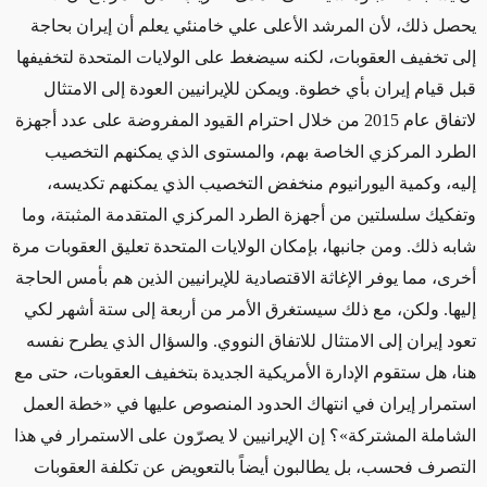
يحصل ذلك، لأن المرشد الأعلى علي خامنئي يعلم أن إيران بحاجة
إلى تخفيف العقوبات، لكنه سيضغط على الولايات المتحدة لتخفيفها
قبل قيام إيران بأي خطوة.
ويمكن للإيرانيين العودة إلى الامتثال
لاتفاق عام 2015 من خلال احترام القيود المفروضة على عدد أجهزة
الطرد المركزي الخاصة بهم، والمستوى الذي يمكنهم التخصيب
إليه، وكمية اليورانيوم منخفض التخصيب الذي يمكنهم تكديسه،
وتفكيك سلسلتين من أجهزة الطرد المركزي المتقدمة المثبتة، وما
شابه ذلك. ومن جانبها
، بإمكان الولايات المتحدة
تعليق العقوبات
مرة
أخرى
، مما يوفر الإغاثة الاقتصادية للإيرانيين الذين هم بأمس الحاجة
إليها. ولكن، مع ذلك سيستغرق الأمر من أربعة إلى ستة أشهر لكي
تعود إيران إلى الامتثال للاتفاق النووي.
والسؤال الذي يطرح نفسه
هنا، هل ستقوم الإدارة
الأمريكية
الجديدة بتخفيف العقوبات، حتى مع
استمرار إيران في انتهاك الحدود المنصوص عليها في
«خطة العمل
الشاملة المشتركة»
؟ إن الإيرانيين لا يصرّون على الاستمرار في هذا
التصرف فحسب، بل يطالبون أيضاً بالتعويض عن تكلفة العقوبات