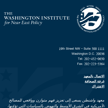
Homepage
1111 19th Street NW - Suite 500
Washington D.C. 20036
Tel: 202-452-0650
Fax: 202-223-5364
الاتصال بالمعهد
Footer contact links
غرفة الصحافة
الاشتراك
معهد واشنطن يسعى إلى تعزيز فهم متوازن وواقعي للمصالح
الأمريكية في الشرق الأوسط والنهوض بالسياسات التي تؤمّنها.