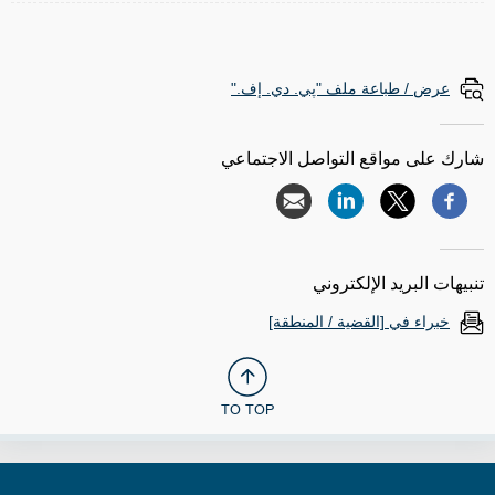
عرض / طباعة ملف "پي. دي. إف."
شارك على مواقع التواصل الاجتماعي
تنبيهات البريد الإلكتروني
خبراء في [القضية / المنطقة]
TO TOP