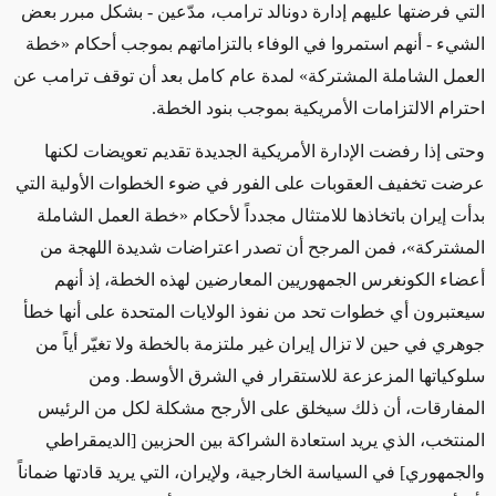
التي فرضتها عليهم إدارة دونالد ترامب،
مدّعين
- بشكل مبرر بعض
الشيء - أنهم
استمروا في
الوفاء بالتزاماتهم
بموجب أحكام
«خطة
العمل الشاملة المشتركة»
لمدة عام كامل بعد أن توقف ترامب عن
احترام الالتزامات الأمريكية بموجب بنود الخطة
.
وحتى إذا
رفضت الإدارة الأمريكية الجديدة تقديم تعويضات لكنها
عرضت تخفيف العقوبات على الفور في ضوء الخطوات الأولية التي
بدأت إيران باتخاذها للامتثال مجدداً لأحكام
«خطة العمل الشاملة
المشتركة»
، فمن المرجح أن تصدر اعتراضات شديدة اللهجة من
أعضاء الكونغرس الجمهوريين المعارضين لهذه الخطة، إذ أنهم
سيعتبرون أي خطوات تحد من نفوذ الولايات المتحدة
على أنها خطأ
جوهري في حين
لا تزال إيران غير ملتزمة بالخطة ولا تغيّر أياً من
سلوكياتها المزعزعة للاستقرار في الشرق الأوسط. ومن
المفارقات، أن ذلك سيخلق على الأرجح مشكلة لكل من الرئيس
المنتخب، الذي يريد استعادة الشراكة بين الحزبين [الديمقراطي
والجمهوري] في السياسة الخارجية، ولإيران، التي يريد قادتها ضماناً