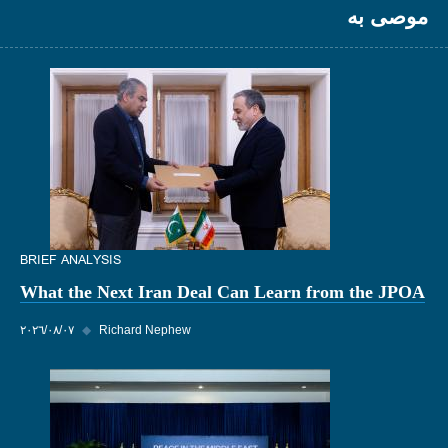
موصى به
BRIEF ANALYSIS
What the Next Iran Deal Can Learn from the JPOA
Richard Nephew
◆
٠٧‏/٠٨‏/٢٠٢٦