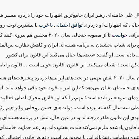
ل علی خامنه‌ای رهبر ایران جامع‌ترین اظهارات خود را درباره مسیر هس
 حالی که اظهارات او درباری
توافق احتمالی با غرب
با بیشترین توجه روب
یرانی
خواست
تا از مصوبه جنجالی سال ۲۰۲۰ مجلس هم پیروی
 برای شتاب بخشیدن به برنامه هسته‌ای ایران و کاهش نظارت بین‌الملل
داده است. او گفت: «بعضی‌ها خیال می‌کنند این قانون برای کشور
 است؛ اشتباه می‌کنند. این قانون، قانون خوبی است… قانون را بای
در واقع قانون سال ۲۰۲۰ نقش مهمی در بحث‌های ایرانی‌ها درباره پیشرفت‌های ه
ای خامنه‌ای نشان می‌دهد که این امر به قوت خود باقی خواهد ماند. اما
ه‌ای سوءتعبیر شده است؛ مهم‌تر آنکه این قانون محرک اصلی فعالیت
 طی سه سال گذشته نبوده است. دولت‌های حسن روحانی و ابراهیم رئ
یدی این قانون طفره رفته‌اند و، در عین حال، تنش در برنامه هسته‌ای را
قانون یادشده ملزم نمی‌کند شدت بخشیده‌اند. به رغم حمایت خامنه‌ای،
ننده دیپلماسی تنش‌افزایی یا محدودیت است و نه هر قانون احتمالی که