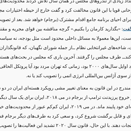
 تعداد زیادی از تندروهای مجلس در همان سال تلاش کردند محدودیت‌های 
روحانی قویا با این قانون مخالفت کرد و گفت خارج از حیطه اختیارات 
 برای احیای برنامه جامع اقدام مشترک (برجام) خواهد شد. بعد از تصویب
گفت
: «بگذارید کارمان را بکنیم.» گرچه مناقشه بین قوای مجریه و مقنن
ت، این‌ها معمولا به مسائل داخلی محدود است مثل بودجه‌، نه سیاس
، شاخه‌های غیرانتخابی نظام ‌ــ‌از جمله شورای نگهبان، که قانونگذاران 
ند‌ــ‌ طرف مجلس را گرفتند. آخرین باری که مجلس در بحث‌های هسته
مهم بازی کرد اوایل سال‌های ۲۰۰۰ بود، زمانی که تهران مردد بود آیا پروتکل الحاقی
 سوی آژانس بین‌المللی انرژی اتمی را تصویب کند یا نه.
ندرج در این قانون به معنای تغییر مشی رویکرد هسته‌ای ایران در دو 
آن بود. بعد از خروج پرزیدنت ترامپ از برجام در می ۲۰۱۸، ایران
تعهدات هسته‌ای خود پایبند ماند. در می ۲۰۱۹، ایران کم‌کم عبور از محدودیت‌
ی و قابل برگشت شروع کرد، و سعی کرد به طرف‌های دیگر برجام فشار
این توافق را نجات دهند. با این حال، قانون سال ۲۰۲۰ تشدید این فعالیت‌