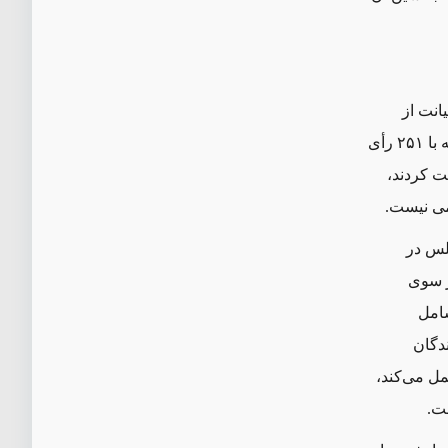
صیانت از
منافع ملت ایران» را تصویب و روز بعد نسخه تجدیدنظرشده آن را تایید کرد. این لایحه با ۲۵۱ رأی
فت کردند،
جمی نیست.
جلس در
ز سوی
شامل
دگان
ل می‌کند،
ت.