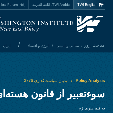
Skip to main content
TWI English
TWI Arabic:
اللغة العربية
ikra Forum
Homepage
/
مباحث روز :
نظامی و امنیتی
انرژی و اقتصاد
ایران
Policy Analysis
دیدبان سیاست‌گذاری 3776
سوءتعبیر از قانون هسته‌ای
هنری رُم
به قلم