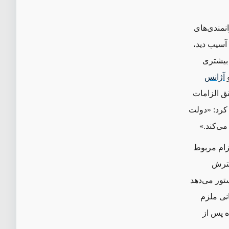
انمندی‌های
هسته‌ای ایران به دلیل عملیات خرابکارانه اسرائیل در مجموعه نطنز در آوریل ۲۰۲۱ آسیب دید،
بیشتری
و
آژانس
ق الزامات
۲۰۲ این‌طور نتیجه‌گیری کرد: «دولت
می‌کند.»
ن الزام مربوط
سترش
تور می‌دهد
انی ملزم
ه پس از