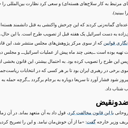
ای مرتبط به کار سلاح‌های هسته‌ای) و سعی کرد نظارت بین‌المللی را 
 ببینید).
عده‌ای گمانه‌زنی کردند که این چرخش واکنشی به قتل دانشمند هسته‌ای
ده به دست اسرائیل یک هفته قبل از تصویب طرح است. با این حال، بن
نگاری قوانین
که از سوی مرکز پژوهش‌های مجلس منتشر شد، این قان
یس این طرح را تصویب کرده بود. به احتمال بیشتر، این قانون بخشی ا
وی برخی در رهبری ایران بود تا بر هر کسی که در انتخابات ریاست‌جم
روز شود فشار آورد تا سریعا دوباره به برجام برگردد ‌ــ‌گرچه حمله به 
ب شتاب داد.
ضدونقیض
روحانی
با این قانون مخالفت کرد
، قول داد به آن متعهد بماند. در آن زما
یف وزیر خارجه
گفت
: «ما از آن خوش‌مان نیامد. و این را تصریح کردی