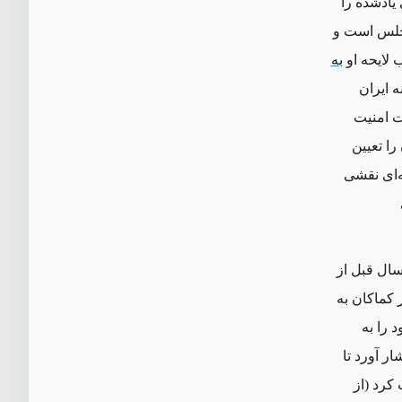
یادشده را
مجلس است و
 لایحه او
به
ه ایران
ت امنیت
را تعیین
‌ای نقشی
سال قبل از
 برای یک سال دیگر کماکان به
های خود را به
 آورد تا
ها را تصویب کرد (از