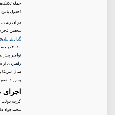
جمله تکنیک‌ه
(جدول پایین را
در آن زمان، 
محسن فخری‌زا
گزارش تاریخ‌
۲۰۲۰ در دست تهیه بوده است ‌ــ‌یعنی چند ماه پیش از عملیات اسرائیل‌ــ‌ و مجلس در
نوامبر
پیش‌نو
راهبردی
از س
سال آمریکا پی
به روند تصوی
اجرای 
گرچه دولت 
محمدجواد ظر