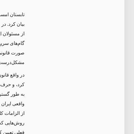
تابستان امسا
بیان کرد. در
از مسئولان ا
گام‌های سریع
صورت قانونی 
مشکل‌درست‌کن
کرد، و حرف‌ه
به طور گسترد
واقعی ایران
از الزامات کل
روش‌هایی که 
فعلی تعیین ک