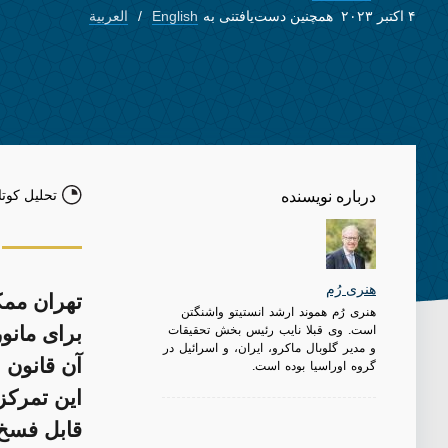
۴ اکتبر ۲۰۲۳
همچنین دست‌یافتنی به
English
العربية
تحلیل کوتا
درباره نویسنده
هنری رُم
هنری رُم هموند ارشد انستیتو واشنگتن
است. وی قبلا نایب رئیس بخش تحقیقات
برای مانور
و مدیر گلوبال ماکرو، ایران، و اسرائیل در
آن قانون 
گروه اوراسیا بوده است.
این تمرکز
قابل فسخ