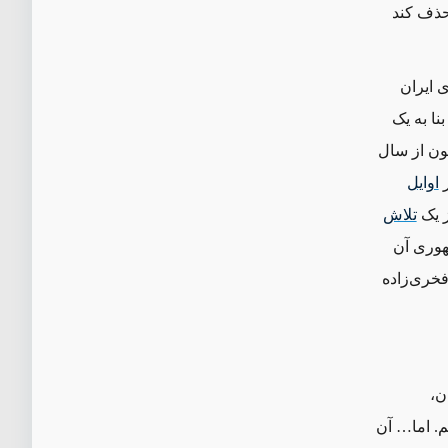
حذف کند
 ایران
ا به یک
ون از سال
اوایل
ز یک
تلاش
هوری آن
فخری‌زاده
ن،
م. اما… آن