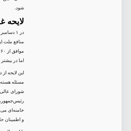
شود.
لایحه غا
موافق از ۲۶۰ نماینده حاضر
اما در بیشتر
این لایحه از 
مسئله هسته‌ا
شورای عالی ا
رئیس‌جمهور، 
خامنه‌ای می‌
و اطمینان حا