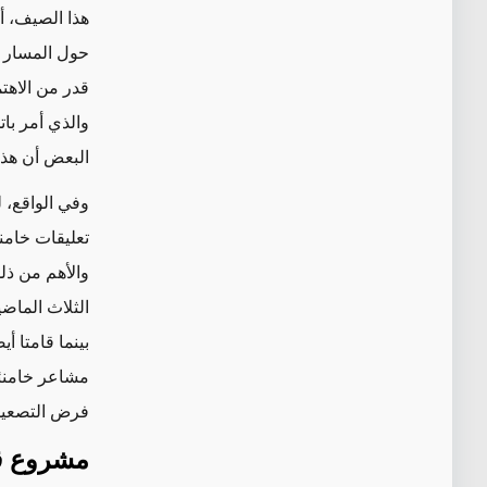
هذا الصيف، أد
حول المسار ا
قدر من الاهت
و
الذي
أمر با
البعض أن هذا
تعليقات خامن
والأهم من ذل
الثلاث الماض
بينما
قامتا
أيض
مشاعر خامنئي
فرض التصعيد أ
مشروع ق