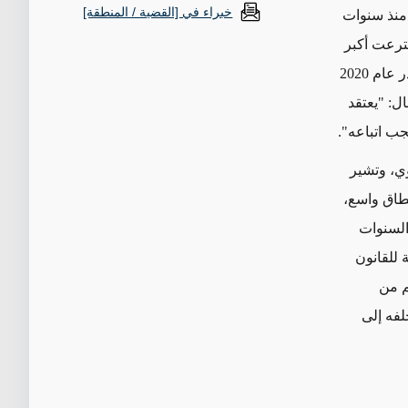
خبراء في [القضية / المنطقة]
 منذ سنوات
رعت أكبر
المسؤولين الإيرانيين أيضاً إلى اتباع قانون مثير للجدل صادر عام 2020
ال: "يعتقد
جب اتباعه".
م النووي، وتشير
نطاق واسع،
السنوات
 للقانون
م من
فه إلى