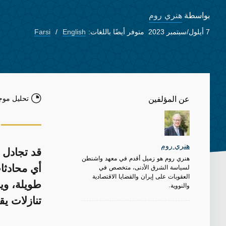
هنري روم
بواسطة
7 أيلول/سبتمبر 2023
متوفر أيضًا باللغات:
English
Farsi
تحليل موج
عن المؤلفين
هنري روم
هنري روم هو زميل أقدم في معهد واشنطن
لسياسة الشرق الأدنى، متخصص في
أي محادثات
العقوبات على إيران والقضايا الاقتصادية
طويلة، وي
والنووية.
تنازلات يق