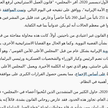
«
المجلس
»
"قانون العمل الاستراتيجي لرفع الع
الأمة الإيرانية"، ووافق على تنقيحه في اليوم التالي. و
تمت الموافقة
عل
ة
251 نائباً من أصل 260 نائباً حاضراً وعارض عدد قليل من المشرعين
وا في معظم الحالات أنه لم يكن عدوانياً بما فيه الكفاية.
لقانون غير اعتيادي من ناحيتين. أولاً، كانت هذه محاولة مفاجئة من قب
بشأن القضية النووية. وكما هو الحال مع القضايا الاستراتيجية الأخرى،
ي
وية
الإيرانية بشكل عام من قبل "المجلس الأعلى للأمن القومي"، وهو أ
ت تضم الرئيس وكبار الوزراء والشخصيات العسكرية ورئيسي البرلما
ثلي خامنئي، وهو الذي تعود له الكلمة الأخيرة. ويعمل "المجلس الأعلى 
ً
على أساس الإجماع
، مما يضمن حصول القرارات الكبرى على موافقة
ر أهمية في النظام.
ي
«
المجلس
»
ف
لعام، تجاوز هذه الحدود. فقد عارض روحاني القانون بشدة، قائلاً إنه
يق
البرلمان ومن شأنه عرقلة محاولات إحياء "خطة العمل الشاملة المش