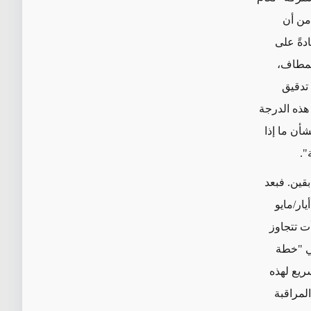
 من أن
دةً على
لمطاف،
 تدقيق
هذه الدرجة
أن ما إذا
".
بقين. فبعد
ار/مايو
ا النووية لمدة عام كامل. وفي أيار/مايو 2019، بدأت تتجاوز
في "خطة
ثيف السريع لهذه
لمراقبة