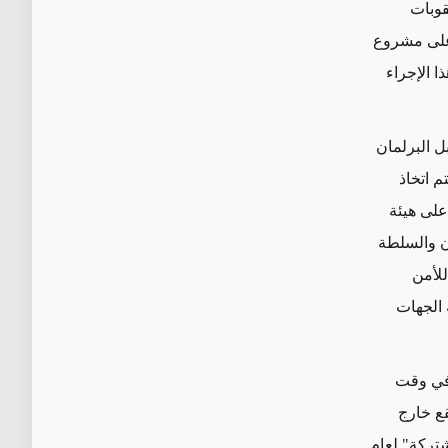
قوبات
ى مشروع
 هذا الإجراء
ل البرلمان
تم اتخاذ
على هيئة
ن والسلطة
للأمن
 الجهات
ي وقت
ع
خارج
تركة" لعام