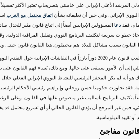
لى المرشد الأعلى الإيراني علي خامنئي بتصريحاتٍ تعتبر الأكثر تفصيلاً
لنووي الإيراني. وفي حين أن تعليقاته بشأن
اتفاق محتمل مع الغرب
است
مام، فقد
دعا
تخاذ خطوات سريعة لتكثيف البرنامج النووي
وتقليل
المراقبة الدولية. وق
 القانون يسبب مشاكل للبلاد. هم مخطئون. هذا القانون قانون جيد... وي
وفي الواقع، لعب قانون عام 2020 دوراً بارزاً في النقاشات الإيرانية حول التقد
ئي إلى أن الأمور ستبقى على حالها.
ومع ذلك،
يُساء فهم القانون على 
ك هو أنه لم يكن المحفز الرئيسي للنشاط النووي الإيراني الفعلي خلال 
ية. فقد تجاوزت حكومتا حسن روحاني وإبراهيم رئيسي الأحكام الرئيسية
اً بتكثيف البرنامج بأساليب غير منصوص عليها في القانون. وعلى الرغ
، فمن غير المرجح أن يؤدي القانون الحالي أو أي
تشريع
محتمل قد يخل
و تقييد الدبلوماسية.
انون مفاجئ