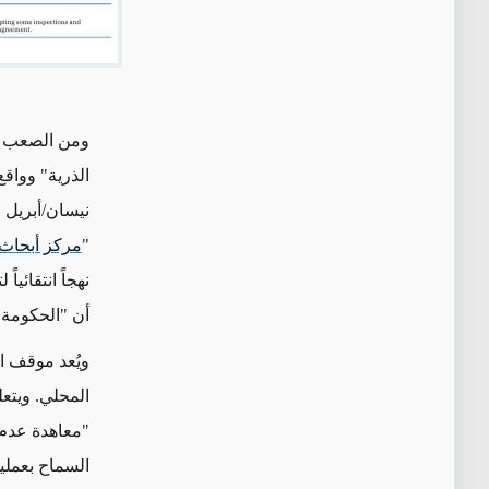
ومن الصعب تقي
الذرية" وواق
"
مركز أبحاث
نهجاً انتقائيا
أن "الحكومة ت
المحلي. ويتعل
"معاهدة عدم 
السماح بعمليا