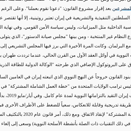
لمشرعين
بعد إقرار مشروع القانون: "دعونا نقوم بعملنا". وعلى الرغم
السلطتين التنفيذية والتشريعية في إيران تعتبر روتينية،
إلا أنها
تقتصر عا
سية الداخلية مثل
الميزانيات
، وليس سياسة الأمن القومي. وفي نهاية ا
النظام غير المنتخبة
- ومن بينها "مجلس صيانة الدستور"، الذي يتولى
ع البرلمان.
وكانت
المرة الأخيرة التي برز فيها المجلس التشريعي إلى 
النووية في أوائل العقد الأول من القرن الحالي، عندما ترددت طهران بش
على البروتوكول الإضافي الذي طرحته "الوكالة الدولية للطاقة الذرية
رت بنود القانون خروجاً عن النهج النووي الذي اتبعته إيران في العامين السا
س ترامب الولايات المتحدة من "خطة العمل الشاملة المشتركة" في أي
إيران التقيد بالتزاماته
طريقة تدريجية وقابلة للانعكاس، سعياً للضغط على الأطراف الأخرى 
 المشتركة" لإنقاذ الاتفاق.
ومع ذلك، أمر
قانون عام 2020 بالتك
 في ذلك التقنيات ذات الصلة بأنشطة الأسلحة النووية)
وسعى إلى
إلغاء
ا