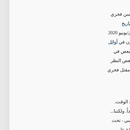
محسن فخري
اريخ
يو 2020
ون في
أوائل
لبعض في
 بغض النظر
 مقتل فخري
 الوقت،
 ولكننا...
يسي
- تحت
اع على