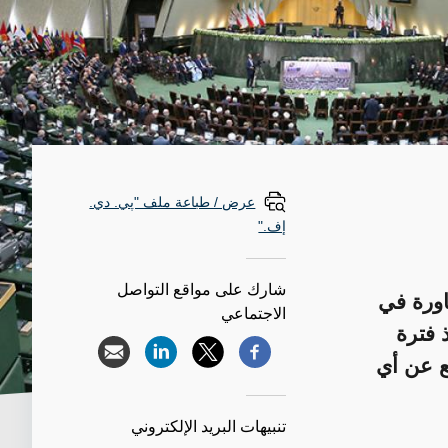
عرض / طباعة ملف "پي. دي.
إف."
شارك على مواقع التواصل
قيد مجالها للمناورة في
الاجتماعي
ذ فترة
ع عن أي
تنبيهات البريد الإلكتروني