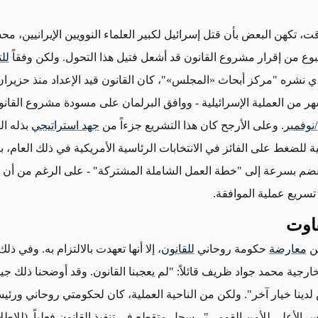
ت، تكهن البعض بأن قتل إسرائيل لكبير العلماء النوويين الإيرانيين، 
بوع من إقرار مشروع القانون قد أشعل فتيل هذا التحول. ولكن وفقاً
للت
ي
نشره "مركز أبحاث
«
المجلس
»"
، كان القانون قيد الإعداد منذ حزيران/يون
ر من العملية الإسرائيلية -
ووافق البرلمان على مسودة مشروع القان
/نوفمبر
. وعلى الأرجح كان هذا التشريع جزءاً من
جهد استراتيجي
بذله ا
انية للضغط على الفائز في الانتخابات الرئاسية الأمريكية في ذلك العام،
ينضم بسرعة إلى "خطة العمل الشاملة المشتركة"
- على الرغم من أن
 تسريع عملية الموافقة
.
فاوت
من
معارضة
حكومة روحاني
للقانون
،
إلا أنها
تعهدت بالالتزام به. وفي ذلك
ارجية محمد جواد ظريف قائلاً: "لم يعجبنا القانون. وقد أوضحنا ذلك جيداً.
لدينا خيار آخر". ولكن من الناحية العملية، كان لحكومتي روحاني ورئ
س الأعلى للأمن القومي" -
سجل متقطع في تنفيذ القانون فعلياً. (للاطل