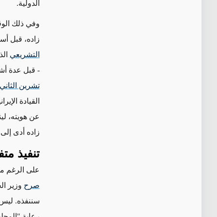
الدولية.
وفي ذلك الوق
زاده، قبل أس
التشريعي
الذ
- قبل عدة أشه
تشرين الثاني
القيادة الإير
عن هويته، ل
زاده أدى إلى
تنفيذ مت
على الرغم 
صرح
وزير الخ
سننفذه. ليس 
رعاية "المجل