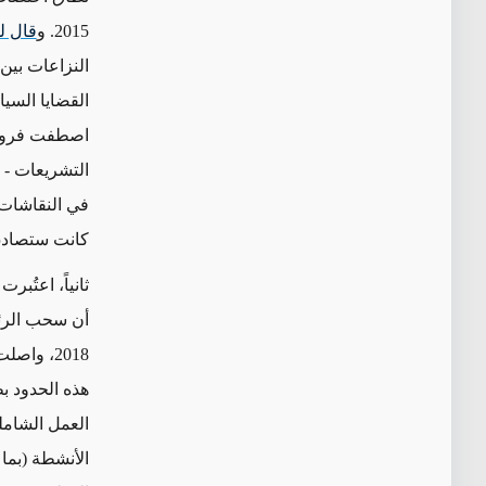
2015. و
قال ل
النزاعات بين 
القضايا السيا
اصطفت فروع 
التشريعات -
م
في النقاشات 
كانت ستصادق 
ثانياً، اعتُب
أن سحب الرئي
2018،
واصلت
هذه الحدود ب
العمل الشاملة
الأنشطة (
بما