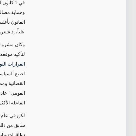
في 1 كانون الأول/ديسمبر 2020، أقر
وحماية مصالح 
القانون
بأغلبي
علناً، إذ شعر
وكان مشروع ا
لتأكيد موقفه 
القرارات النو
لصنع السياسا
القضائية ومم
القومي" عادة
الفاعلة الأكث
لكن في عام 2020، حاول الكثير من المتشددين الذين انتُخبوا أعضاء ف
سابق من ذلك ا
نطاق اختصاص 