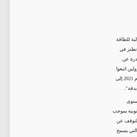
لية للطاقة
 نطنز في
صادرة عن
لين اتبعوا
خلص تقرير تشريعي صادر في منتصف عام 2021 إلى
بدقة".
 المستوى
انونية بموجب
التوقف عن
 التي يسمح