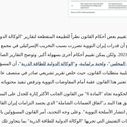
يم بعض أحكام القانون نظراً للطبيعة المتقطعة لتقارير "الوكالة الدو
ع أن قدرات إيران النووية تضررت بسبب التخريب الإسرائيلي في مجمع
نيسان/أبريل 2021. ولكن يمكن تقييم أحكام أخرى بسهولة أكبر. وتوضح التقارير ال
 المجلس
"
، و
لجنة برلمانية
، و"
الوكالة الدولية للطاقة الذرية
"، أن المسؤو
ً لتلبية متطلبات القانون،
حيث
عتبر هذا القانون عقبة أمام المفاوضات النووية وترفض تنفيذ محتوياته 
ويُعد موقف الحكومة تجاه "المادة 6" من القانون الجانب الأكثر إثارة للجدل على
ق هذا البند بـ"اتفاق الضمانات الشاملة" الذي يجسد التزامات إيران الق
انتشار الأسلحة النووية". وعلى وجه التحديد، أمر القانون المسؤولين ب
ت التفتيش التي تجريها "الوكالة الدولية للطاقة الذرية" بما يتجاوز تلك