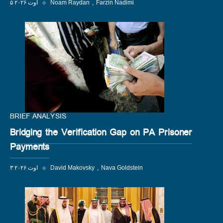
Farzin Nadimi
Noam Raydan
◆
۵ اوت ۲۰۲۶
BRIEF ANALYSIS
Bridging the Verification Gap on PA Prisoner
Payments
Nava Goldstein
David Makovsky
◆
۳ اوت ۲۰۲۶