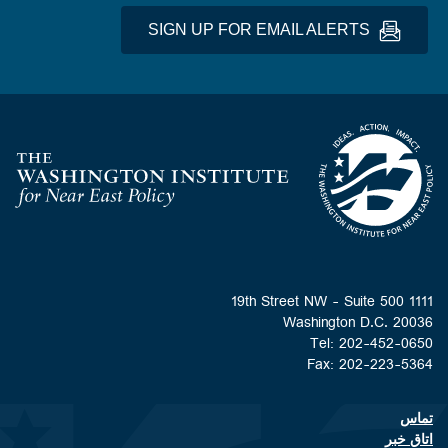
SIGN UP FOR EMAIL ALERTS
Homepage
1111 19th Street NW - Suite 500
Washington D.C. 20036
Tel: 202-452-0650
Fax: 202-223-5364
تماس
Footer contact links
اتاق خبر