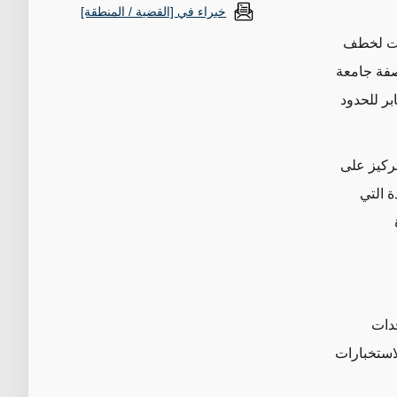
خبراء في [القضية / المنطقة]
 لخطف
صفة
جامعة
بر للحدود
تركيز على
ة
التي
وحدات