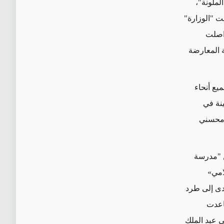
لملونة"،
ت "الوزارة"
واصلت
 المعارضة
يع
أنحاء
نة في
 محسني
 "مدرسة
امي
»
دى إلى
طرد
اعدت
 عبد الملك