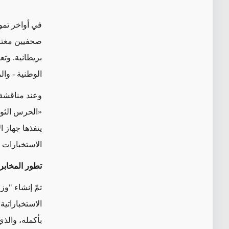
في أواخر تموز
صحفيين مغتر
بريطانية. وت
الوطنية - و
ال
وعند مناقشة ع
«
الحرس الثو
ينفذها جهاز ا
الاستخبارات و
تطور المخابرا
تمّ
إنشاء
"وزا
الاستخباراتية
بأكمله،
والذ