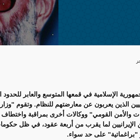
ز
هورية الإسلامية في قمعها المتوسع والعابر للحدود ا
نيين الذين يعربون عن معارضتهم للنظام. وتقوم "وزار
ات والأمن القومي" ووكالات أخرى بمراقبة واختطاف 
 الإيرانيين لما يقرب من أربعة عقود، في ظل حكومات
"براغماتية" على حد سواء.