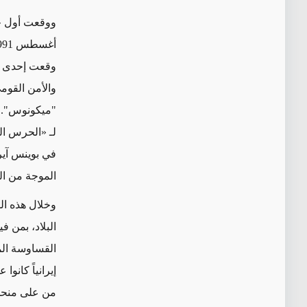
ووقعت
أغسطس 1991، اغتيل رئيس الوزراء السابق في عهد الشاه شابور بختيار في باريس. وبعد عام،
وقعت
إحدى ال
والأمن القو
"ميكونوس". 
لـ
«
الحرس ال
في بوينس آيرس،
الموجة من ا
وخلال
هذه
الف
البلاد، بمن 
القساوسة
إيرانياً كان
من على منحدر.