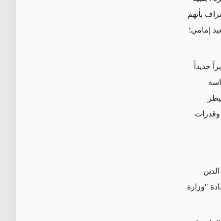
تراف بأنهم
يد إمامي؛
يونسي وزيراً جديداً
اسة
يطر
 وقدرات
الدين
دة "وزارة