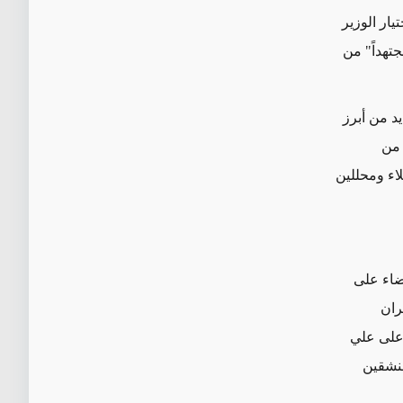
يار
الوزير
تهداً" من
د من أبرز
 من
اء
ومحللين
ضاء على
ران
لأعلى علي
منشقين