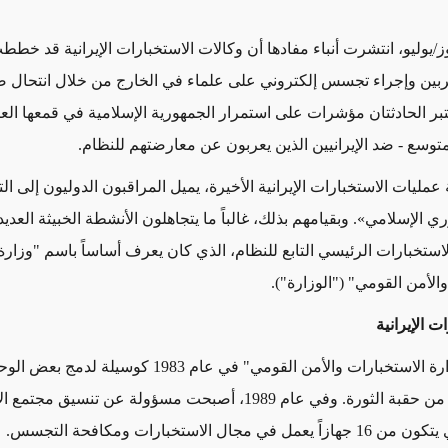
/يوليو،
انتشرت أنباء مفادها
أن وكالات الاستخبارات الإيرانية
قد
خططت
بين
وإجراء تجسس إلكتروني
على علماء في الخارج من خلال
انتحال 
عتبر الحادثتان مؤشرات على استمرار الجمهورية الإسلامية
في قمعها
العا
متوسع - ضد
الإيرانيين الذين يعربون عن معارضتهم للنظام.
مليات الاستخبارات الإيرانية الأخيرة، يميل المراقبون الدوليون إلى ال
ري الإسلامي
»
. وبقيامهم بذلك،
غالباً ما يتجاهلون
الأنشطة الخبيثة
العديد
لاستخبارات الرئيسي التابع للنظام، الذي كان يعرف أساساً باسم "وزارة
الأمن القومي" ("الوزارة").
ت الإيرانية
رة الاستخبارات والأمن القومي"
في
عام 1983 كوسيلة لدمج بعض ال
 من حقبة الثورة. و
في
عام 1989، أصبحت مسؤولة عن تنسيق مجتمع الاستخبارات
ي
يتكون
من 16 جهازاً يعمل في مجال الاستخبارات ومكافحة التجسس.