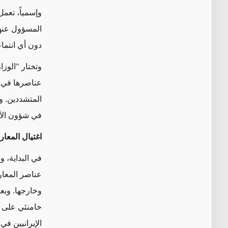
وإسمياً، تعم
المسؤول عنها 
دون أي انتما
وتختار "الوز
عناصرها في "
المتشددين
. و
في شؤون الأم
اغتيال المعا
في البداية،
وب
عناصر المعار
وخارجها. وبعد عا
خامنئي على "
الإيرانيين ف