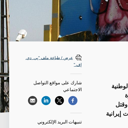
عرض / طباعة ملف "پي. دي.
إف."
شارك على مواقع التواصل
لوطنية
الاجتماعي
ة
وقتل
 إيرانية
تنبيهات البريد الإلكتروني