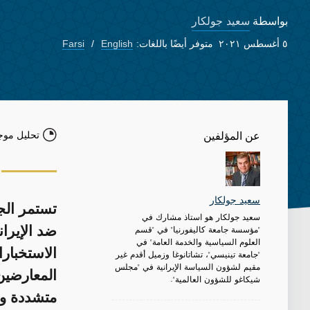
سعيد جولكار
بواسطة
٥ أغسطس ٢٠٢١
متوفر أيضًا باللغات:
English
Farsi
تحليل موج
عن المؤلفين
سعيد جولكار
تستمر الجم
سعيد جولكار هو استاذ مشارك في
"مؤسسة جامعة كاليفورنيا" في "قسم
ضد الإيرا
العلوم السياسية والخدمة العامة" في
الاستخبار
"جامعة تينيسي"، تشاتانوغا وزميل أقدم غير
مقيم لشؤون السياسة الإيرانية في "مجلس
المعارضين
شيكاغو للشؤون العالمية".
متشددة و 