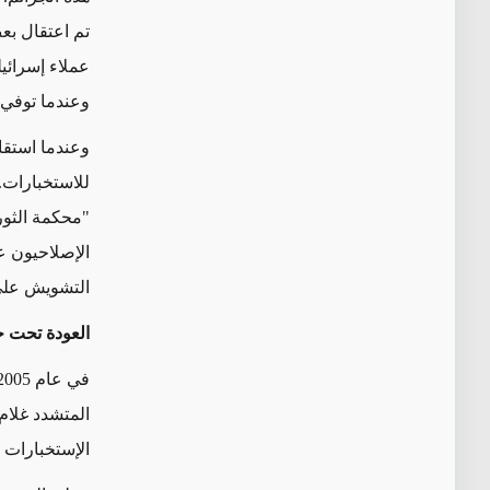
تم اعتقال ب
عملاء إسرائيل
وعندما توفي 
وعندما
استق
للاستخبارات.
"
محكمة الثور
الإصلاحيون ع
التشويش على
العودة تحت حكم ا
في
المتشدد غلام
الإستخبارات 