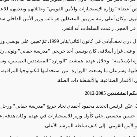
عض أعضاء "وزارة
الإستخبارات والأمن القومي"
وعائلاتهم وتعذيبهم للاع
يون. وكان أعلى رتبة من بين المعتقلين هو نائب وزير الأمن الداخلي سع
في الحجز، زعمت السلطات أنه انتحر.
ال
دری نجف‌آبادی في كانون الثاني/يناير 1999، تمّ تعيين علي 
 وعلى غرار أسلافه، كان يونسي أحد خريجي "مدرسة حقاني" وتولى رئ
ة الإسلامية
". وخلال عهده، همشت "الوزارة" المتشددين اليمينيين، وس
ليها. وسرعان ما
وسعت
"الوزارة"
من استخدامها لتكنولوجيا
المراقبة،
 الأقمار
الصناعية
،
والأنشطة ذات الصلة
.
لمتشددين 2005-2012
عام 2005، عيّن الرئيس الجديد محمود أحمدي نجاد خريج "مدرسة حقاني" ورجل 
 حسين محسني إجئي كأول وزير للاستخبارات في عهده. وكان هدفه إعا
والأمن القومي"
إلى كنف سلطة المرشد الأعلى.