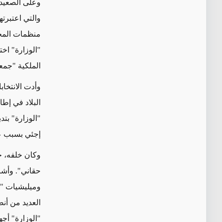
وعلى
الصعيد 
والتي
اعتبرته
منظمات المجت
"الوزارة"
اخت
الملكية "جمع
و
أدت
الانتخابات الر
البلاد في إط
"الوزارة"
بتدب
إجئي بسبب
ع
وكان خلفه، ح
حقاني".
وأشر
وميليشيات "ا
العديد من أن
"الوزارة" أج