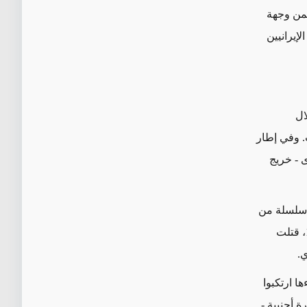
من وجهة
إيرانيين
ال
خابات. وفي إطار
ی
- خريج
 سلسلة من
اسم "جرائم القتل المتسلسلة". وفي عام 1998، قتلت
.
ا ارتكبوا
ة أجنبية -