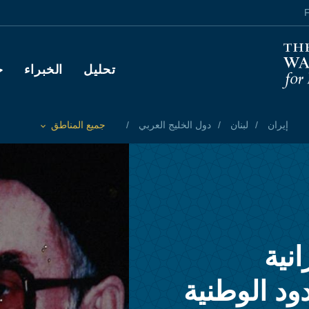
F
Main navigation
تحليل
الخبراء
ح
إيران
لبنان
دول الخليج العربي
جميع المناطق
Toggle List of
نية
ود الوطنية