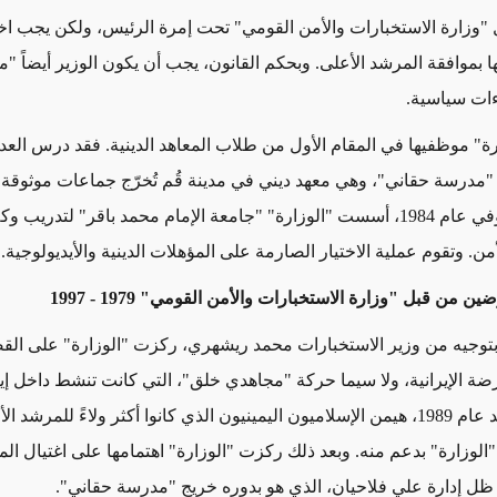
ل "وزارة الاستخبارات والأمن القومي" تحت إمرة الرئيس، ولكن
يجب اخت
بموافقة المرشد الأعلى. وبحكم القانون، يجب أن يكون الوزير أيضاً "مج
ءات سياسية.
ارة" موظفيها
في المقام الأول
من طلاب المعاهد الدينية. فقد درس العدي
مدرسة حقاني"، وهي معهد ديني في مدينة قُم تُخرّج
جماعات موثوقة
في
عام 1984، أسست "الوزارة" "جامعة الإمام محمد باقر" لتدريب
وكل
ن. وتقوم عملية الاختيار
الصارمة
على
المؤهلات الدينية والأيديولوجية
.
رضين من قبل "وزارة الاستخبارات والأمن
القومي" 1979 - 1997
توجيه من
وزير الاستخبارات محمد ريشهري، ركزت "الوزارة" على الق
ضة الإيرانية، ولا سيما حركة "مجاهدي خلق"، التي كانت تنشط داخل إي
م 1989،
هيمن
الإسلاميون اليمينيون الذي كانوا أكثر ولاءً للمرشد ا
الوزارة" بدعم منه. وبعد ذلك ركزت "الوزارة" اهتمامها على اغتيال ال
ي ظل إدارة علي فلاحيان، الذي هو بدوره خريج "مدرسة حقاني".