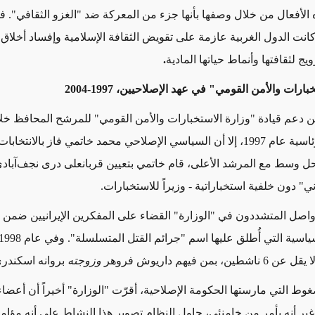
 الأفعال
من خلال وصفها بأنها جزء من المعركة ضد "الغزو الثقافي".
ف
كانت
الدول الغربية
عازمة
على تقويض الثقافة الإسلامية وإفساد أخلاق ال
ويج
لثقافتها
وأنماط
حياتها
المادية
.
ارات والأمن القومي" في عهد الإصلاحيين، 1997-2004
من
دعم قيادة "وزارة الاستخبارات والأمن القومي" للمرشح المحافظ خل
الانتخابات الرئاسية عام 1997، إلا أن السياسي الإصلاحي محمد خاتمي فاز بالانت
ل وسط مع المرشد الأعلى، قام خاتمي بتعيين قربانعلی دری نجف‌آباد
" دون خلفية استخباراتية -
وزيراً للاستخبارات.
واصل المتشددون
في
"الوزارة" القضاء على المفكرين الإيرانيين ضمن
سياسية التي
أُطلق عليها
لا يقل عن
6 ناشطين، بمن فيهم داريوش فروهر
وزوجته
بروانه
اسكندري
ط التي مارستها الحكومة الإصلاحية، أقرّت "الوزارة" أخيراً أن أعضاءه
 غير أنه بأمر من خامنئي، حاول النظام تصوير هذا النشاط على أنه
مؤامر