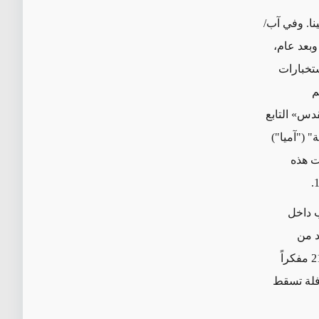
و في فيينا. وفي آب/
ستخبارات
م
قدس
»
التابع
" ("آميا")
ت
هذه
ب داخل
د من
المسيحيين. وفي حادثة مشينة ارتُكبت عام 1996، حاولت "الوزارة" قتل 21 مفكراً
افلة تسقط