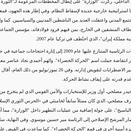
الداخلي، ركزت "الوزارة" على إبطال المخططات المزعومة لـ"الثورة ا
ا استراتيجية خارجية جديدة
لإسقاط
النظام. وفي إطار هذه الجهود، قمع
مع المدني واعتقلت العديد من الناشطين المدنيين والسياسيين. كما 
طاف
المنشقين في الخارج، بمن فيهم فرود فولادفاند، مؤسس الجماعة
ية مملكة إيران"،
الذي اختُطف
في تركيا عام 2007.
ئاسية المتنازع عليها عام 2009 إلى إثارة احتجاجات جماعية في
جم
ار انتفاضة حملت اسم "الحركة الخضراء". واتَهم أحمدي نجاد عناصر
معي
ير
الاضطرابات لتقويض إدارته. وفي 26 تموز/يوليو من
ذلك العام
، أقال
دم قدرته على إيقاف
نشاط الحركة.
يدر مصلحي، أول وزير ل
لإستخبارات والأمن القومي
الذي لم يتخرج من
ف مصلحي، الذي
كان ممثلاً سابقاً لخامنئي
في
«
الحرس الثوري الإسل
لباسيج"، على جولة إضافية من عمليات التطهير داخل "الوزارة"،
مما أ
صار المرشح الإصلاحي إلى الرئاسة مير حسين موسوي. وفي
النهاية
، س
هزة أمنية أخرى
في
قمع "الحركة الخضراء". كما ساعدت في القبض على