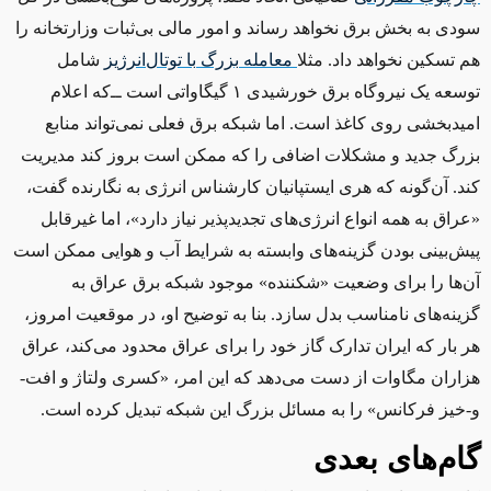
سودی به بخش برق نخواهد رساند و امور مالی بی‌ثبات وزارتخانه را
هم تسکین نخواهد داد. مثلا
معامله
بزرگ
با
توتال
انرژیز
شامل
توسعه یک نیروگاه برق خورشیدی ۱ گیگاواتی است ‌ــ‌که اعلام
امیدبخشی روی کاغذ است. اما شبکه برق فعلی نمی‌تواند منابع
بزرگ جدید و مشکلات اضافی را که ممکن است بروز کند مدیریت
کند. آن‌گونه که هری ایستپانیان کارشناس انرژی به نگارنده گفت،
«عراق به همه انواع انرژی‌های تجدیدپذیر نیاز دارد»، اما غیرقابل
پیش‌بینی بودن گزینه‌های وابسته به شرایط آب و هوایی ممکن است
آن‌ها را برای وضعیت «شکننده» موجود شبکه برق عراق به
گزینه‌های نامناسب بدل سازد. بنا به توضیح او، در موقعیت امروز،
هر بار که ایران تدارک گاز خود را برای عراق محدود می‌کند، عراق
هزاران مگاوات از دست می‌دهد که این امر، «کسری ولتاژ و افت‌-
و-خیز فرکانس» را به مسائل بزرگ این شبکه تبدیل کرده است.
گام‌های بعدی