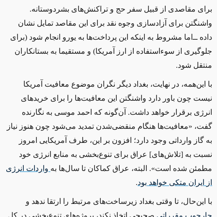
برای مقاصدی از قبیل سفر حج و تراکنش‌های بشردوستانه.
واشنگتن برای آزادسازی وجوه نقد برای این مقاصد تمایل نشان
داده ‌ــ‌اما مشروط به اینکه این پرداخت‌ها به یورو انجام شود (برای
جلوگیری از سوءاستفاده از ارز آمریکا) و مستقیما به بستانکاران
منتقل شود.
با این‌همه، در نهایت، بغداد دیگر نگران موضوع معافیت آمریکا
نیست چون باور دارد واشنگتن این معافیت‌ها را برای خریدهای
انرژی برقرار خواهد داشت. آن‌گونه که احمد موسی به نگارنده
گفت، «معافیت‌ها هنگام منقضی‌شدن تمدید می‌شود چون هنوز نیاز
به گاز وارداتی وجود دارد؛ افزون بر این، طرف آمریکایی امروز
نسبت به [تلاش‌های] عراق برای تنوع‌بخشی به منابع انرژی خود
مطمئن شده است». البته، عراق کماکان تا سال‌ها به
واردات
انرژی
از
ایران
متکی
خواهد
بود
.
با این‌حال، تا وقتی بغداد زیرساخت‌های مرتبط را ارتقا ندهد و
چارچوب
مقرراتی
صحیحی اتخاذ نکند، پروژه‌های تنوع‌بخشی در کل