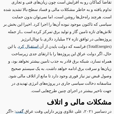
تقاضا کماکان رو به افزایش است چون زیان‌های فنی و تجاری
تداوم یافته و به خاطر مشکلات مالی و فساد سطح-بالا تشدید شده
است. هرچند راه‌حل‌ها روشن است، اما نمی‌توان بدون حمایت
سیاسی که تاکنون موجود نبوده آن‌ها را اجرا کرد. اخیرا این بخش بر
تلاش‌های تازه تامین گاز و تولید برق تمرکز کرده است ‌ــ‌از جمله
پروژه‌هایی در توافق تازه ۲۷ میلیارد دلاری با توتال‌انرژیز
(
TotalEnergies
) فرانسه که دولت بایدن از آن
استقبال
کرد
. با این
حال، اگر دولت عراق این پروژه‌ها را با ارتقای جدی زیرساخت
همراه نسازد، شبکه برق قادر به جذب تامین بیشتر نخواهد بود، و
زیان‌ها و سرقت برق ادامه خواهد داشت. به یک سیستم صحیح
وصول قبض نیز نیاز فوری وجود دارد تا مانع از اتلاف مالی شود.
متاسفانه دخالت سیاسی جاری در پروژه‌های انرژی تهدیدی در
جهت تاخیر بیشتر در اجرای چنین طرح‌هایی است.
مشکلات مالی و اتلاف
در دسامبر ۲۰۲۱، علی علاوی وزیر دارایی وقت عراق
گفت
:
«اگر