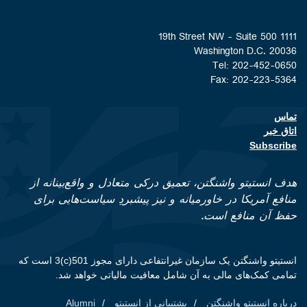
1111 19th Street NW - Suite 500
Washington D.C. 20036
Tel: 202-452-0650
Fax: 202-223-5364
تماس
Footer contact links
اتاق خبر
Subscribe
هدف انستیتو واشنگتن، تعمیق درکی متعادل و واقع‌بینانه از
منافع آمریکا در خاورمیانه و نیز پیشبردِ سیاست‌هایی برای
حفظ آن منافع است.
انستیتو واشنگتن یک سازمان غیرانتفاعی دارای مجوز 501(c)3 است که
تمامی کمک‌های مالی به آن شامل معافیت مالیاتی خواهد شد.
درباره انستیتو واشنگتن
پشتیبانی از انستیتو
Alumni
Footer quick links