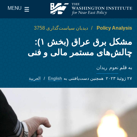
Skip to main content
MENU
le Main Menu
The Washington Institute for Near East Policy
Policy Analysis
دیدبان سیاست‌گذاری 3758
مشکل برق عراق (بخش ۱):
چالش‌های مستمر مالی و فنی
نعوم ریدان
به قلم
۲۷ ژوئیهٔ ۲۰۲۳
همچنین دست‌یافتنی به
English
العربية