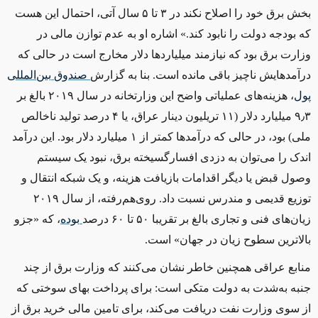
بخش برق خود را اصلاح نکند در ۳ تا ۵ سال آتی، احتمال این هست
که بودجه دولت را نابود کند.» اشاره او به عدم توازن مالی در
وزارت برق بود که نیازمند میلیاردها دلار مخارج است در حالی که
درآمدهایش ناچیز باقی مانده است. بنا به گزارش
صندوق
بین
المللی
پول
، هزینه‌های عملیاتی واضح این وزارتخانه در سال ۲۰۱۹ بالغ بر
۹٫۳ میلیارد دلار (۱۱ تریلیون دینار عراق، یا ۴ درصد تولید ناخالص
ملی) بود، در حالی که درآمدها کمتر از ۱ میلیارد دلار بود. این درآمد
اندک را می‌توان به دزدی افسارگسیخته برق، نبود یک سیستم
وصول قبض یا دیگر اقدامات بازیافت هزینه، و یک شبکه انتقال و
توزیع قدیمی و مندرس نسبت داد. روی‌هم‌رفته، از سال ۲۰۱۹
زیان‌های فنی و تجاری بالغ بر تقریبا ۵۰ تا ۶۰ درصد
بوده
، که «جزو
بالاترین سطوح زیان در جهان» است.
منابع عراقی همچنین خاطر نشان می‌کنند که وزارت برق از چند
جنبه به‌شدت به دولت متکی است: برای پرداخت بهای سوختی که
از سوی وزارت نفت دریافت می‌کند، برای تامین مالی خرید برق از