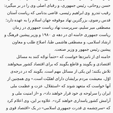
حسن روحانی، رئیس جمهوری، و رقبای اصلی وی را در بر میگیرد:
رقیب تندرو وی ابراهیم رئیسی، قاضی بدنامی که ریاست آستان
قدس رضوی، بزرگترین نهاد موقوفه جهان اسلام را به عهده دارد؛
مصطفی میر سلیم، سرپرست نهاد ریاست جمهوری در زمان
ریاست جمهوری خامنه ای در دهه ی ١٩٨٠ و وزیر پیشین فرهنگ و
ارشاد اسلامی، و مصطفی هاشمی طبا، اصلاح طلب و معاون
پیشین رئیس جمهور و وزیر صنعت.
خامنه ای از نامزدها خواست که «حتماً توجّه کنند به مسائل
اقتصادی و بگویند و قاطع بگویند که برای اقتصاد کشور میخواهند
تلاش بکنند؛ این یکی از مسائل مهم است. بگویند که در درجه‌ی
اوّل، معیشت مردم برایشان دارای اهمّیّت است.» وی همچنین از
آنها خواست که متعهد شوند که «استقلال، عزت و عظمت ملی
ایران را سرلوحه ی خود قرار خواهند داد»، و «از امنیت ملی و
آرامش کشور پاسداری خواهند کرد». علاوه بر این، وی اعلام کرد
که «سرچشمه ی قدرت جمهوری اسلامی» در یک «اقتصاد قوی و