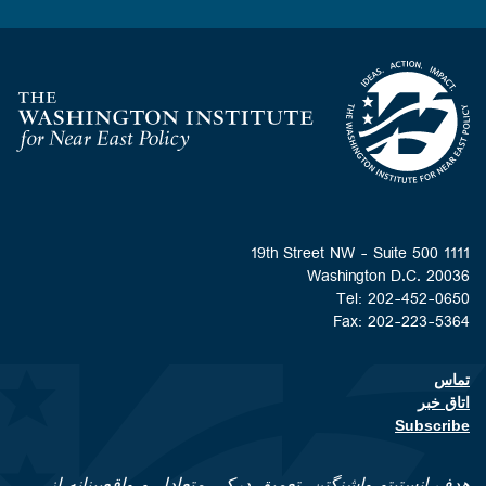
Homepage
1111 19th Street NW - Suite 500
Washington D.C. 20036
Tel: 202-452-0650
Fax: 202-223-5364
تماس
Footer contact links
اتاق خبر
Subscribe