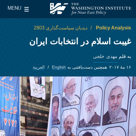
Skip to main content
MENU
le Main Menu
The Washington Institute for Near East Policy
Policy Analysis
دیدبان سیاست‌گذاری 2803
غیبت اسلام در انتخابات ایران
مهدی خلجی
به قلم
۱۶ مهٔ ۲۰۱۷
همچنین دست‌یافتنی به
English
العربية