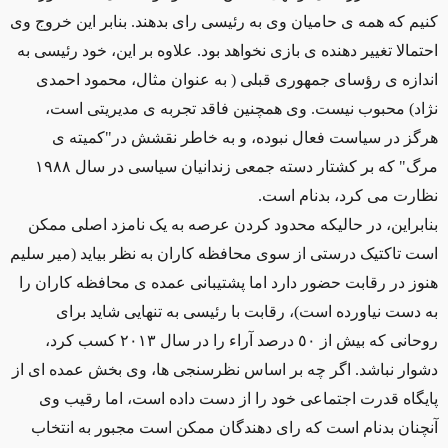
کنیم که همه ی حامیان وی به رئیسی رای بدهند. بنابر این خروج وی
احتمالا تغییر دهنده ی بازی نخواهد بود. علاوه بر این، خود رئیسی به
اندازه ی رؤسای جمهوری قبلی ( به عنوان مثال، محمود احمدی
نژاد) محبوب نیست. وی همچنین فاقد تجربه ی مدیریتی است،
هرگز در سیاست فعال نبوده، و به خاطر نقشش در"کمیته ی
مرگ" که بر کشتار دسته جمعی زندانیان سیاسی در سال ١٩٨٨
نظارت می کرد، بدنام است.
بنابراین، در حالیکه محدود کردن عرصه به یک نامزد اصلی ممکن
است تاکتیک درستی از سوی محافظه کاران به نظر بیاید (میر سلیم
هنوز در رقابت حضور دارد اما پشتیبانی عمده ی محافظه کاران را
به دست نیاورده است)، رقابت با رئیسی به تنهایی شاید برای
روحانی که بیش از ٥٠ درصد آراء را در سال ٢٠١٣ کسب کرد،
دشوار نباشد. اگر چه بر اساس نظرسنجی ها، وی بخش عمده ای از
پایگاه قدرت اجتماعی خود را از دست داده است، اما رقیب وی
آنچنان بدنام است که رای دهندگان ممکن است مجبور به انتخاب