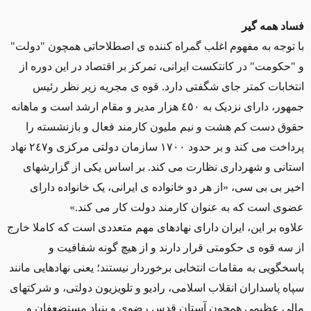
فساد همه گیر
با توجه به مفهوم اغلب گمراه کننده ی اصطلاحاتی همچون "دولت"
و "حکومت" در کانتکست ایرانی، تمرکز بر اقتصاد در این دوره از
انتخابات کمتر جای شگفتی دارد. قوه ی مجریه زیر نظر رئیس
جمهور، دارای نزدیک به ٤٥٠ هزار مدیر و مقام ارشد است و ماهانه
حقوق دست کم هشت و نیم ملیون کارمند فعال و بازنشسته را
پرداخت می کند و بر حدود ١٧٠٠ سازمان دولتی مرکزی و٢٤٧ نهاد
استانی و شهرداری نظارت می کند. بر اساس یکی از گزارشهای
اخیر بی بی سی، «از هر دو خانواده ی ایرانی، یک خانواده دارای
عضوی است که به عنوان کارمند دولت کار می کند.»
علاوه بر این، ایران دارای نهادهای مهم متعددی است که کاملا خارج
از سه قوه ی حکومتی قرار دارند و از هیچ گونه شفافیت و
پاسخگویی به مقامات انتخابی برخوردار نیستند؛ یعنی نهادهایی مانند
سپاه پاسداران انقلاب اسلامی، رادیو و تلویزیون دولتی، و شرکتهای
مالی عظیمی همچون آستان قدس رضوی و بنیاد مستضعفان و