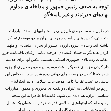
توجه به ضعف رئیس جمهور و مداخله ی مداوم
نهادهای قدرتمند و غیر پاسخگو.
در طول سه مناظره ی تلویزیونی و سخنرانیهای متعدد مبارزات
انتخاباتی، کاندیداهای ریاست جمهوری ایران بر دو موضوع تمرکز
داشته اند: وعده ی بیرون آوردن کشور از بحران اقتصادی و متهم
کردن همدیگر به فساد اقتصادی. هرچند تمامی رقبای باقیمانده جزو
مقامات رده بالای جمهوری اسلامی هستند، تلاش آنها برای خدشه
دار کردن وجهه ی همدیگر باعث ترسیم تیره ترین تصویری از رژیم
شده که تا کنون در رسانه های دولتی دیده شده است. انعکاس این
بدبینی در غیبت تقریبا کامل موضوعات اسلامی و نیز ایدئولوژی
رژیم در انتخابات، به عنوان دو نقطه ی محوری و معمول مبارزات
سیاسی ایران، هم دیده می شود. کاندیداها ظاهرا به این نتیجه
رسیده اند که ایدئولوژی اسلامی قدرت خود را به عنوان یک عامل
انگیزه بخش بین رای دهندگان از دست داده است و بنابراین