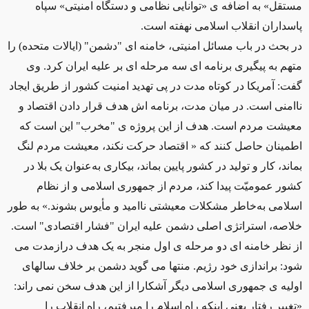
مستقل» به اضافه ی «توانایی نظامی و دستگاه امنیتی» سپاه
پاسداران انقلاب اسلامی نهفته است.
در بحث در باب مسائل امنیتی، خامنه ای "دشمن" (ایالات متحده) را
متهم به پیگیری برنامه ای سه مرحله ای بر علیه ایران کرد. وی
گفت: آمریکا در کوتاه مدت در پی تهدید امنیت کشور از طریق ایجاد
ناامنی است. در میان مدت، برنامه اش هدف قرار دادن اقتصاد و
معیشت مردم است. هدف از این پروژه ی "مخرب" این است که
اطمینان حاصل کنند که « اقتصاد حرکت نکند، معیشت مردم لنگ
بماند، کار و تولید در کشور پایین بماند، بیکاری به‌عنوان یک بلا در
کشور عمومیّت پیدا کند، مردم از جمهوری اسلامی و از نظام
اسلامی به‌خاطر مشکلات معیشتی ناامید و مأیوس بشوند.» به طور
خلاصه، استراتژی اصلی دشمن علیه ایران "فشار اقتصادی" است.
از نظر خامنه ای دو مرحله ی اول منجر به یک هدف درازمدت می
شود: براندازی خود رژیم. منتها می گوید دشمن بر خلاف سالهای
اولیه ی جمهوری اسلامی دیگر آشکارا از این هدف سخن نمی راند:
«تغییر رفتار یعنی اینکه راه اسلام را میرفتیم، راه انقلاب را