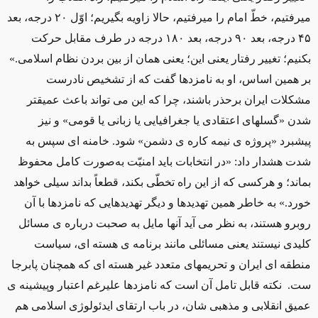
میرفتیم، خطّ امام را میرفتیم، حالا زاویه بگیریم؛ اوّل ۲۰ درجه، بعد
۴۵ درجه، بعد ۹۰ درجه، بعد ۱۸۰ درجه در طرف مقابل حرکت
بکنیم؛ تغییر رفتار یعنی این؛ یعنی همان از بین بردن نظام اسلامی.»
بر همین اساس، او به نامزدها گفت که از تشخیص نادرست
مشکلات ایران برحذر باشند، چرا که این می تواند باعث عمیقتر
شدن «گسلهای اعتقادی یا جغرافیایی یا زبانی یا قومی» و نیز
پیشبرد «پروژه ی نیمه کاره ی دشمن» شود. خامنه ای سپس به
شدت هشدار داد: «در انتخابات باید امنیّت به‌صورت کامل محفوظ
بماند؛ و هرکسی که از این راه تخطّی بکند، قطعاً بداند سیلی خواهد
خورد.» به خاطر همین تهدیدها و دیگر تهدیدهایی که نامزدها با آن
روبرو هستند، به نظر می آید آنها مایل به صحبت درباره ی مسائل
کلیدی نیستند یعنی مسائلی مانند برنامه ی هسته ای، سیاست
منطقه ای ایران و تحریمهای متعدد غیر هسته ای که همچنان پابرجا
ست. نکته قابل تامل آن است که نامزدها علیرغم اعتبار وپیشینه ی
عمیق انقلابی و مذهبی شان، در باب ارتقای ایدئولوژی اسلامی هم