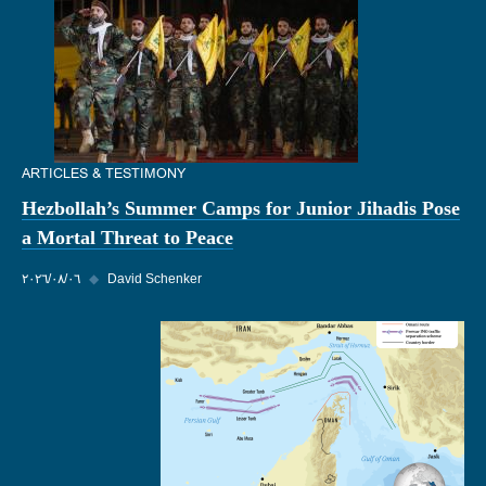
ARTICLES & TESTIMONY
Hezbollah’s Summer Camps for Junior Jihadis Pose
a Mortal Threat to Peace
David Schenker
◆
٠٦‏/٠٨‏/٢٠٢٦