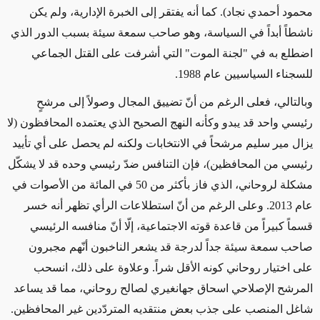
محمود أحمدي نجاد). كما أنه يفتقر إلى الخبرة الإدارية، ولم يكن
ناشطاً أبداً في السياسة، وهو صاحب سمعة سيئة بسبب الدور الذي
اضطلع به في "لجنة الموت" التي أشرفت على القتل الجماعي
للسجناء السياسيين عام 1988.
وبالتالي، فعلى الرغم من أنّ تضييق المجال وصولاً إلى مرشحٍ
رئيسي واحد قد يبدو وكأنه النهج الصحيح الذي يعتمده المحافظون (لا
يزال مير سليم مرشحاً في الانتخابات ولكنه لم يحصل على أي تأييد
رئيسي من المحافظين)، فإن التنافس ضدّ رئيسي وحده قد لا يشكّل
مشكلة لروحاني، الذي فاز بأكثر من 50 في المائة من الأصوات في
عام 2013. وعلى الرغم من أنّ استطلاعات الرأي تظهر أنه خسر
قسماً كبيراً من قاعدة قوته الاجتماعية، إلّا أنّ منافسه الرئيسي
صاحب سمعة سيئة جداً لدرجة قد يشعر الناخبون أنّهم مجبرون
على اختيار روحاني كونه الأقل شراً. وعلاوة على ذلك، انسحب
المرشح الإصلاحي اسحاق جهانغيري لصالح روحاني، مما قد يساعد
شاغل المنصب على جذب بعض منتقديه المتردّدين غير المحافظين.