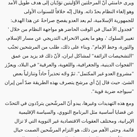
ويرى خامنئي أنّ المرحلتين الأوّلّيتين تؤدّيان إلى هدف طويل الأمد
وهو إلغاء النظام بحدّ ذاته. وقال إنّه خلافاً للسنوات الأولى
للجمهورية الإسلامية، لم يعد العدو يفصح صراحةً عن هذا الهدف:
"فجدول الأعمال في الوقت الحاضر هو مواجهة النظام من خلال '
تغيير السلوك '، وهو ما يعني الانحراف التدريجي عن مسار الإسلام،
والثورة، وخط الإمام". وبناء على ذلك، طلب من المرشحين تجنّب
"التشخيصات الزائفة" لمشاكل ايران، لأنّ ذلك قد يزيد من عمق
"الفجوات الدينية، والجغرافية، واللغوية، والعرقية" في البلاد، ويعزّز
"مشروع العدو غير المكتمل". ثمّ وجّه تحذيراً حاداً وتنازلياً بعض
الشئ، حيث قال إنّ أي مرشح يتصرف بهذه الطريقة ضدّ أمن إيران
"سيواجه ضربة قوية".
ومع هذه التهديدات وغيرها، يبدو أنّ المرشّحين يتردّدون في التحدّث
عن قضايا أساسية مثل البرنامج النووي، والسياسة الإقليمية
الإيرانية، ومختلف العقوبات الاقتصادية غير النووية التي لا تزال
قائمة. وحتى الأهم من ذلك، هو التزام المرشّحين الصمت حيال