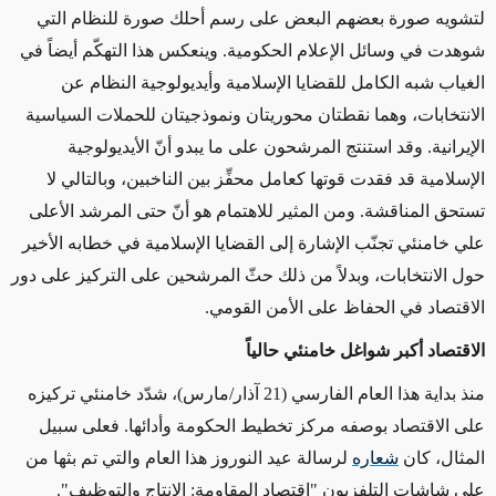
لتشويه صورة بعضهم البعض على رسم أحلك صورة للنظام التي
شوهدت في وسائل الإعلام الحكومية. وينعكس هذا التهكّم أيضاً في
الغياب شبه الكامل للقضايا الإسلامية وأيديولوجية النظام عن
الانتخابات، وهما نقطتان محوريتان ونموذجيتان للحملات السياسية
الإيرانية. وقد استنتج المرشحون على ما يبدو أنّ الأيديولوجية
الإسلامية قد فقدت قوتها كعامل محفِّز بين الناخبين، وبالتالي لا
تستحق المناقشة. ومن المثير للاهتمام هو أنّ حتى المرشد الأعلى
علي خامنئي تجنّب الإشارة إلى القضايا الإسلامية في خطابه الأخير
حول الانتخابات، وبدلاً من ذلك حثّ المرشحين على التركيز على دور
الاقتصاد في الحفاظ على الأمن القومي.
الاقتصاد أكبر شواغل خامنئي حالياً
منذ بداية هذا العام الفارسي (21 آذار/مارس)، شدّد خامنئي تركيزه
على الاقتصاد بوصفه مركز تخطيط الحكومة وأدائها. فعلى سبيل
المثال، كان
شعاره
لرسالة عيد النوروز هذا العام والتي تم بثها من
على شاشات التلفزيون "اقتصاد المقاومة: الإنتاج والتوظيف".