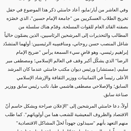
وفي العاشر من أيار/مايو، أعاد خامنئي ذكر هذا الموضوع في حفل
تخريج الطلاب العسكريين من "جامعة الإمام حسين"، الذي حَضَرَه
بصفته القائد العام للقوات المسلحة. وقدّم هناك سلسلة من
المطالب والتحذيرات إلى المرشحين الرئاسيين، الذين يضمّون حالياً
شاغل المنصب حسن روحاني، ومنافسِيه الرئيسيين: أولهما المتشدّد
إبراهيم رئيسي، وهو قاضٍ سيء السمعة يرأس "ضريح الإمام
الرضا" الذي يشكّل أكبر وقف في العالم الإسلامي؛ ومصطفى مير
سليم، [مستشار] ورئيس ديوان مكتب خامنئي عندما كان المرشد
الأعلى رئيساً في الثمانينات ووزير الثقافة والإرشاد الإسلامي
السابق؛ والإصلاحي مصطفى هاشمي طبا، نائب رئيس سابق ووزير
صناعة سابق.
أولاً، دعا خامنئي المرشحين إلى "الإعلان صراحة وبشكل حاسم أنّ
الاقتصاد والظروف المعيشية للشعب هما من أولوياتهم". كما طلب
منهم التعهد بأنهم "سيبذلون جهوداً لحلّ المشاكل الاقتصادية"