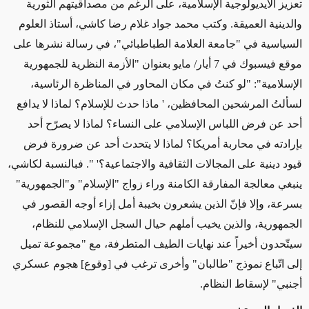
تعزيز الأيديولوجية الإسلامية، على الرغم من مصداقيتهم الثورية
والدينية العميقة. وكتب محمد جواد غلام رضا كاشي، أستاذ العلوم
السياسية في "جامعة العلامة الطباطبائي"، في رسالة نشرها على
موقع فيسبوك في 7 أيار/ مايو بعنوان "الأزمة النظرية للجمهورية
الإسلامية": "لو كنتُ في مكان المحاور في المناظرة الرئاسية،
لسألتُ المرشحين المحافظين، ' ماذا حدث للإسلام؟ لماذا لا يدافع
أحد عن فرض اللباس الإسلامي على النساء؟ لماذا لا يصرّح أحد
بإرادته في محاربة أمريكا؟ لماذا لا يتحدث أحد عن ضرورة فرض
قيود دينية على المجالات الثقافية والاجتماعية؟' ". فبالنسبة لكاشي،
ينبغي معالجة المفارقة الكامنة وراء زواج "الإسلام" و"الجمهورية"
بسرعة، وإلا فإنّ الذين يشعرون بخيبة أمل إزاء أوجه القصور في
الجمهورية، والذين يخيب أملهم حيال السجل الإسلامي للنظام،
سيتّحدون أخيراً عند نهايات الطيف المتطرفة، مع "مجموعة تميل
إلى اتّباع نموذج "طالبان" وأخرى ترغب في [وقوع] هجوم عسكري
أجنبي" لإسقاط النظام.