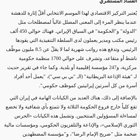
الفساد المستشري
يُعتبر التركيز الاقتصادي لهذا الموسم الانتخابي أقلّ إثارة للدهشة
عندما ينظر المرء إلى المعنى المضلل غالباً لمصطلحات مثل
"الدولة" و"الحكومة" في السياق الإيراني. فهناك حوالي 450 ألف
رئيس مكتب ومدير يعملون لدى السلطة التنفيذية التي يقودها
الرئيس، وتدفع هذه رواتب شهرية لما لا يقلّ عن 8.5 مليون موظّف
ناشط أو متقاعد، وتشرف على حوالي 1700 منظمة حكومية
مركزية، و247 مؤسسة إقليمية أو بلدية. وكما جاء في تقرير حديث
لـ "هيئة الإذاعة البريطانية" (الـ "بي بي سي")، "يعمل أحد أفراد
أسرة من كل أسرتين إيرانيتين كموظف حكومي".
بالإضافة إلى ذلك، هناك العديد من الكيانات الهامة في إيران التي
تقع كلياً خارج فروع الحكومة الثلاثة ولا تتمتع بأي شفافية ولا تخضع
لمساءلة المسؤولين المنتخبين. وتشمل هذه الكيانات «الحرس
الثوري الإسلامي»، والإذاعة والتلفزيون الحكومي، ومؤسسات مالية
ضخمة مثل "ضريح الإمام الرضا"، و"مؤسسة المضطهدين