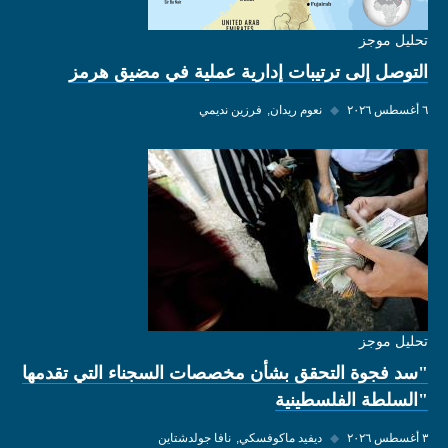
تحليل موجز
التوصل إلى ترتيبات إدارية عملية في مضيق هرمز
٦ أغسطس ٢٠٢٦
◆
نعوم ريدان
فرزين نديمي
تحليل موجز
"سد فجوة التحقق بشأن مخصصات السجناء التي تقدمها
"السلطة الفلسطينية
٣ أغسطس ٢٠٢٦
◆
ديفيد ماكوفسكي
نافا جولدشتاين