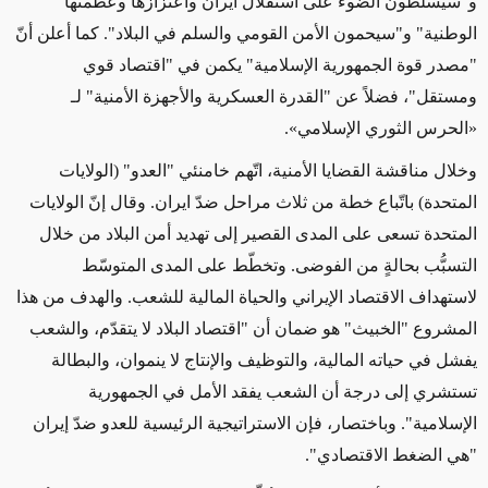
و"سيسلّطون الضوء على استقلال ايران واعتزازها وعظمتها
الوطنية" و"سيحمون الأمن القومي والسلم في البلاد". كما أعلن أنّ
"مصدر قوة الجمهورية الإسلامية" يكمن في "اقتصاد قوي
ومستقل"، فضلاً عن "القدرة العسكرية والأجهزة الأمنية" لـ
«الحرس الثوري الإسلامي».
وخلال مناقشة القضايا الأمنية، اتّهم خامنئي "العدو" (الولايات
المتحدة) باتّباع خطة من ثلاث مراحل ضدّ ايران. وقال إنّ الولايات
المتحدة تسعى على المدى القصير إلى تهديد أمن البلاد من خلال
التسبُّب بحالةٍ من الفوضى. وتخطّط على المدى المتوسّط
لاستهداف الاقتصاد الإيراني والحياة المالية للشعب. والهدف من هذا
المشروع "الخبيث" هو ضمان أن "اقتصاد البلاد لا يتقدّم، والشعب
يفشل في حياته المالية، والتوظيف والإنتاج لا ينموان، والبطالة
تستشري إلى درجة أن الشعب يفقد الأمل في الجمهورية
الإسلامية". وباختصار، فإن الاستراتيجية الرئيسية للعدو ضدّ إيران
"هي الضغط الاقتصادي".