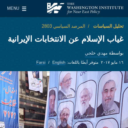
Skip to main content
MENU
معهد واشنطن لسياسات الشرق الأدنى
le Main Menu
تحليل السياسات
المرصد السياسي 2803
غياب الإسلام عن الانتخابات الإيرانية
مهدي خلجي
بواسطة
١٦ مايو ٢٠١٧
متوفر أيضًا باللغات:
English
Farsi