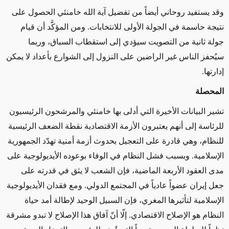
وقد يستفيد روحاني أيضاً من تفضيل آية الله خامنئي الحصول على
نتيجة حاسمة في الجولة الأولى للانتخابات. ومن المؤكَّد أن قيام
جولة ثانية من التصويت سيؤدي إلى استقطاب السباق، وربما
سيُحفز الناس غير الراضين على النزول إلى الشوارع بأعداد لا يمكن
إدارتها.
المحصلة
تشير البيانات الأخيرة التي أدلى بها خامنئي والمرشحون الرئيسيون
للرئاسة إلى أنهم يعتبرون الأزمة الاقتصادية نقطة الضعف الرئيسية
للنظام، وهي قادرة على التعجيل بحدوث أزمة أمنية تهدّد الجمهورية
الإسلامية. وبسبب فشل النظام في الوفاء بوعوده الأيديولوجية على
مدى العقود الأربعة الماضية، فإن الشعب لا يثق في قدرته على
جعل إيران عضواً عادياً في المجتمع الدولي. ومع فقدان الأيديولوجية
الإسلامية لتأثيرها المغري، فإن السبيل الوحيد لإطالة أمد حياة
النظام هو الإصلاح الاقتصادي. إلّا أنّ آفاق هذا الإصلاح لا تبدو مشرقة