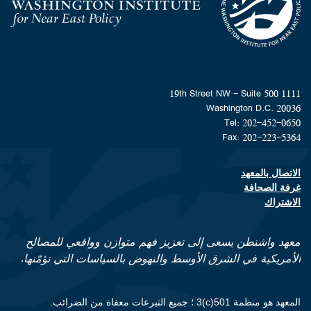
Homepage
1111 19th Street NW - Suite 500
Washington D.C. 20036
Tel: 202-452-0650
Fax: 202-223-5364
الاتصال بالمعهد
Footer contact links
غرفة الصحافة
الاشتراك
معهد واشنطن يسعى إلى تعزيز فهم متوازن وواقعي للمصالح
الأمريكية في الشرق الأوسط والنهوض بالسياسات التي تؤمّنها.
المعهد هو منظمة 501(c)3 ؛ جميع التبرعات معفاة من الضرائب.