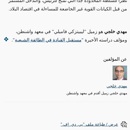
نظراً للسلطة المحدودة جداً التي تُمنح للرئيس، والتدخل المستمر
من قبل الكيانات القوية غير الخاضعة للمساءلة في اقتصاد البلاد.
مهدي خلجي
هو زميل "ليبيتزكي فاميلي" في معهد واشنطن،
ومؤلف دراسته الأخيرة "
مستقبل القيادة في الطائفة الشيعية
".
عن المؤلفين
مهدي خلجي
مهدي خلجي زميل أقدم في معهد واشنطن
عرض / طباعة ملف "پي. دي. إف."