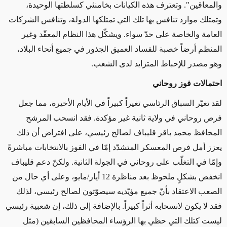
والمعاقين". وتعترف هذه الكيانات بخامنئي كسلطتها الوحيدة،
وتمتلك موارد تنافس بها تلك التي تمتلكها الدولة، وتنافس الشركات
العامة والخاصة على حدّ سواء. ويشكّل هذا النظام المعقّد وغير
المنظم أرضاً خصبة للفساد العميق الجذور في جميع أنحاء البلاد،
وهو مصدر للإحباط المتزايد لدى الشعب.
احتمالات فوز روحاني
لقد تغيّر السباق الرئاسي تغيراً كبيراً في الأيام الأخيرة، مما جعل
فرص روحاني في ولاية ثانية غير مؤكدة. فقد انسحب المرشح
المحافظ محمد باقر قليباف لصالح رئيسي، على افتراض أن ذلك
يعزز أمل فرص المعسكر المتشدّد إمّا في الفوز بالانتخابات مباشرةً
وإمّا في التغلّب على روحاني في الجولة الثانية. ولكنّ دعم قليباف
انخفض بشكلٍ ملحوظ بعد مناظرة 12 أيار/مايو، وعلى أي حال من
الصعب الاعتقاد بأنّ جميع مؤيّديه سيصوّتون لصالح رئيسي، لذلك
فقد لا يكون لانسحابه أثراً كبيراً. بالإضافة إلى ذلك، إن شعبية رئيسي
ليست كتلك التي حظي بها الرؤساء المحافظين السابقين (مثل