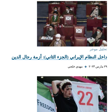
تحليل موجز
داخل النظام الإيراني (الجزء الثاني): أزمة رجال الدين
٢٩ مارس ٢٠٢٣
◆
مهدي خلجي