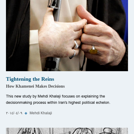
Tightening the Reins
How Khamenei Makes Decisions
This new study by Mehdi Khalaji focuses on explaining the
decisionmaking process within Iran's highest political echelon.
Mehdi Khalaji
◆
٠٩‏/٠٤‏/٢٠١٤