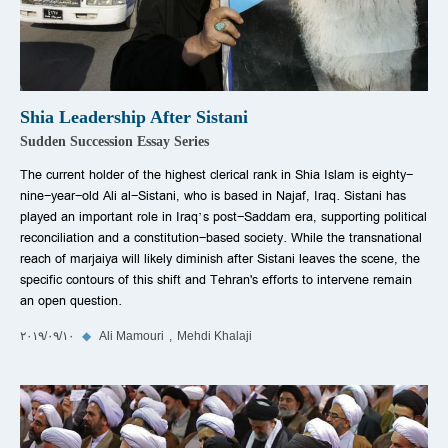
Shia Leadership After Sistani
Sudden Succession Essay Series
The current holder of the highest clerical rank in Shia Islam is eighty-
nine-year-old Ali al-Sistani, who is based in Najaf, Iraq. Sistani has
played an important role in Iraq’s post-Saddam era, supporting political
reconciliation and a constitution-based society. While the transnational
reach of marjaiya will likely diminish after Sistani leaves the scene, the
specific contours of this shift and Tehran's efforts to intervene remain
an open question.
Mehdi Khalaji
Ali Mamouri
◆
١٠‏/٠٩‏/٢٠١٩