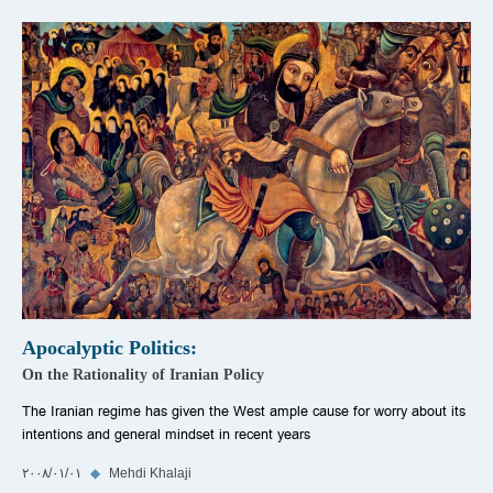
Apocalyptic Politics:
On the Rationality of Iranian Policy
The Iranian regime has given the West ample cause for worry about its
intentions and general mindset in recent years
Mehdi Khalaji
◆
٠١‏/٠١‏/٢٠٠٨