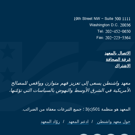
1111 19th Street NW - Suite 500
Washington D.C. 20036
Tel: 202-452-0650
Fax: 202-223-5364
الاتصال بالمعهد
Footer contact links
غرفة الصحافة
الاشتراك
معهد واشنطن يسعى إلى تعزيز فهم متوازن وواقعي للمصالح
الأمريكية في الشرق الأوسط والنهوض بالسياسات التي تؤمّنها.
المعهد هو منظمة 501(c)3 ؛ جميع التبرعات معفاة من الضرائب.
حول معهد واشنطن
ادعم المعهد
روّاد المعهد
Footer quick links