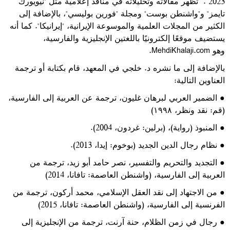
2023 .
تظهر مقالاته وتحليلاته في منافذ إعلامية مثل "نيويورك
تايمز" و"واشنطن بوست" ومجلة "فورين بوليسي"، بالإضافة إلى
الكثير من المجلات العلمية والموسوعة الإيرانية، "إيرانيكا". كما أنه
يستضيف موقعًا إلكترونيًا باللغتين الإنجليزية والفارسية،
وهو
MehdiKhalaji.com.
بالإضافة إلى ما نشره د. خلجي في المعهد، قام بكتابة أو ترجمة
العناوين التالية:‏
●
الضمير العربي لبرهان غليون، ترجمة عن العربية إلى الفارسية،
(قم: نقد ونظر، ١٩٩٨)
●
المنبوذ (رواية)، (برلين: غردون، 2004).
●
نظام رجال الدين الجديد (بوخوم: إيدا، 2013).
●
التجديد والتحريم والتفسير، نصر حامد أبو زيد، ترجمة من
العربية إلى الفارسية، (واشنطن العاصمة: تافانا، 2014)
●
من الاجتهاد إلى نقد العقل الإسلامي، محمد أركون، ترجمة من
الفرنسية إلى الفارسية، (واشنطن العاصمة: تافانا، 2015)
●
رجال في زمن الظلام، حنة آرنت، ترجمة من الإنجليزية إلى