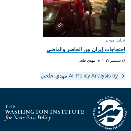
تحليل موجز
احتجاجات إيران بين الحاضر والماضي
٢٨ سبتمبر ٢٠٢٢
◆
مهدي خلجي
All Policy Analysis by مهدي خلجي
Homepage