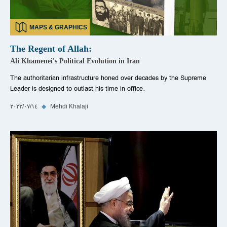
MAPS & GRAPHICS
The Regent of Allah:
Ali Khamenei's Political Evolution in Iran
The authoritarian infrastructure honed over decades by the Supreme
Leader is designed to outlast his time in office.
Mehdi Khalaji
◆
١٤‏/٠٧‏/٢٠٢٣