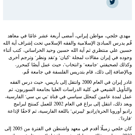
Twit
مهدي خلجي، مواطن إيراني، أمضى أربعة عشر عامًا في معاهد
قُم يدرس المبادئ الإسلامية والفقه الإسلامي تحت إشراف آية الله
حسين علي منتظري ثم آية الله حسين وحيد الخراساني. كتب أثناء
وجوده في إيران مقالات لمجلة "كيان" و"نقد ونظر" وترجم أخرى
وكذلك لصحيفتي "جامعه" و"انتخاب"، حيث عمل أيضًا كمحرر.
وبالإضافة إلى ذلك، قام بتدريس الفلسفة في جامعة قُم.
غادر إيران في العام 2000 وانتقل إلى باريس، حيث درس الفقه
والتأويل الشيعي في كلية الدراسات العليا بجامعة السوربون، ثم
عمل لمدة عامين كمحلل سياسي في قناة "بي بي سي" الفارسية.
وبعد ذلك، انتقل إلى براغ في العام 2002 للعمل كمنتج لبرامج
راديو أوروبا الحرة/راديو "ليبرتي" باللغة الفارسية، ثم لاحقًا لإذاعة
"فاردا".
كان خلجي زميلًا أقدم في معهد واشنطن
في الفترة من 2005 إلى