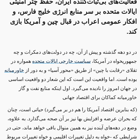
فعالیت‌های بی‌ثبات‌کننده ایران، حفظ چتر امنیتی
ایالات متحده بر سر منابع انرژی خلیج فارس، و
افکار عمومی اعراب در قبال چین و آمریکا بازی
کند.
در دو دهه گذشته و
پیش از
آن، چه در دولت
های
دمکرات و چه
جمهوریخواه در آمریکا،
سیاست
خارجی
ایالات
متحده
همواره در
تقلای «رقابت با چین»
از طریق
«
محور آسیا
»
و به دور از
خاورمیانه
بوده است
.
اما واقعیت این است که این شعار دو واقعیت اساسی
در جهان امروز را نادیده می
گیرد
.
اول اینکه منابع نفت و گاز
خاورمیانه کماکان برای اقتصاد جهانی
(که
بنابرین
اقتصاد
آمریکا
را
هم
در بر می
گیرد) حیاتی
است
،
چنان
که بحران عرضه و افزایش بها نیز بر آن صحه می
گذارد
.
به علاوه،
وضع در دهه
های آینده نیز به همین منوال باقی خواهد ماند، حتی در
شرایطی که
-‌
خواه به دلیل تغییرات اقلیمی و خواه تغییرات مربوط