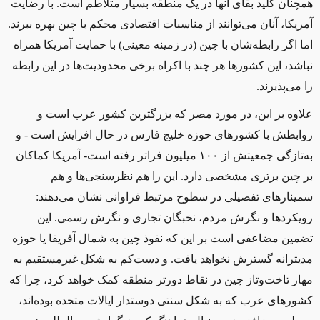
ه
مچنان
کلید بقای
آنها
در یک منطقه بسیار متلاطم است
.
با رضایت
آمریکا، آنان می
توانند از مناسبات اقتصادی محکم با چین بهره ببرند
.
اما اگر رابطه
شان
با چین (در زمینه معینی)
ب
ا
حمایت آمریکا
همراه
نباشد
، این کشورها
هر
چند
با
اکراه
برخی محدودیت
ها در
این
رابطه
را
می
پذیرند
.
علاوه بر این، در
مورد
مصر
که
بزرگترین کشور عرب
است و
روابطش با کشورهای حوزه
خلیج فارس در حال افزایش است
-
و
به‌تازگی جمعیتش از ۱۰۰ میلیون فراتر رفته است
-
آمریکا کماکان
بر چین برتری مشخصی دارد
.
این را هم نظرسنجی
ها و هم
سمینارهای
تفصیلی
در سطوح
مرتبط
فراوانی نشان می
دهند
:
رویکردها و نگرش
‌
مردم، نخبگان تجاری و نگرش رسمی
.
این
تضمین مضاعفی است بر این که نفوذ چین به شمال آفریقا یا حوزه
مدیترانه گسترش نخواهد یافت
.
و دست
کم به شکل غیرمستقیم به
مهار تاخت
وتاز چین در نقاط دورتر منطقه کمک خواهد کرد، چرا که
کشورهای عرب که به شکل سنتی دوست
د
ار ایالات متحده بوده
اند،