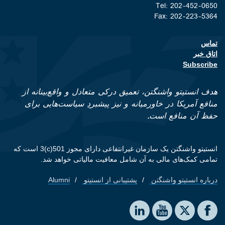
Tel: 202-452-0650
Fax: 202-223-5364
تماس
Footer contact links
اتاق خبر
Subscribe
هدف انستیتو واشنگتن، تعمیق درکی متعادل و واقع‌بینانه از
منافع آمریکا در خاورمیانه و نیز پیشبردِ سیاست‌هایی برای
حفظ آن منافع است.
انستیتو واشنگتن یک سازمان غیرانتفاعی دارای مجوز 501(c)3 است که
تمامی کمک‌های مالی به آن شامل معافیت مالیاتی خواهد شد.
درباره انستیتو واشنگتن
پشتیبانی از انستیتو
Alumni
Footer quick links
Social media
The Washington Institute on LinkedIn
The Washington Institute on YouTube
The Washington Institute on Facebook
The Washington Institute on X