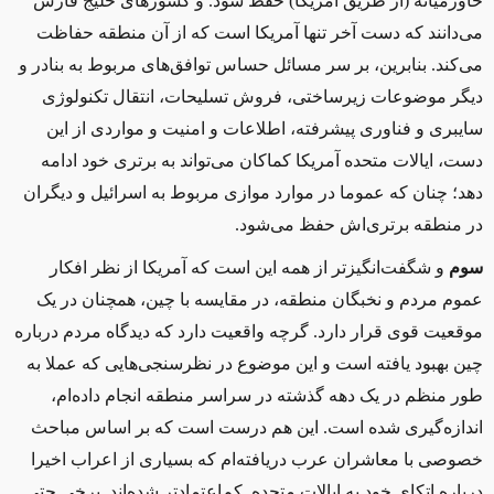
خاورمیانه (
از طریق آمریکا
) حفظ شود
.
و کشورهای خلیج فارس
می
دانند که
دست آخر
تنها آمریکا است که از آن منطقه حفاظت
می
کند
.
بنابرین، بر سر مسائل حساس توافق
های مربوط به بنادر و
دیگر موضوعات زیرساختی، فروش تسلیحات،
انتقال تکنولوژی
سایبری و فناوری پیشرفته، اطلاعات و امنیت و مواردی از این
دست، ایالات متحده آمریکا کماکان می
تواند به برتری خود ادامه
دهد
؛
چنان
که عموما در موارد موازی مربوط به اسرائیل و دیگران
در منطقه برتری
اش حفظ می
شود
.
سوم
و شگفت
انگیزتر
از همه این است که
آمریکا از نظر افکار
عموم مردم و نخبگان منطقه، در مقایسه با چین، همچنان در یک
موقعیت
قوی
قرار دارد
. گرچه واقعیت دارد
که دیدگاه مردم درباره
چین بهبود یافته است و این
موضوع
در
نظرسنجی
های
ی که عملا
به
طور منظم
در
یک دهه گذشته در سراسر منطقه انجام داده
ام
،
اندازه
گیری شده است
. این هم درست است که بر اساس ‌
مباحث
خصوصی با معاشران عرب دریافته
ام که بسیاری از اعراب اخیرا
درباره اتکای خود به ایالات متحده
کم
اعتمادتر
شده
اند
.
برخی حتی