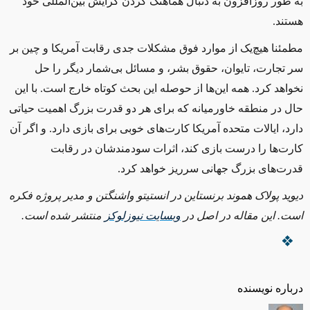
به
طور
روزافزون به دنبال هماهنگ کردن گرایش بین
المللی خود
هستند
.
مطمئنا هیچ
یک
از
موارد
فوق
مشکلات
جدی رقابت آمریکا و چین بر
سر تجارت، تایوان، حقوق
بشر،
و
مسائل بی
شمار دیگر را حل
نخواهد کرد
.
همه
‌
این
ها از حوصله این بحث کوتاه خارج است
.
با این
حال در منطقه خاورمیانه که
برای
هر
دو قدرت بزرگ اهمیت حیاتی
دارد، ایالات متحده آمریکا کارت
های خوبی برای بازی دارد
.
و اگر آن
کارت
ها را درست بازی کند، اثرات سودمندشان در رقابت
قدرت
های بزرگ جهانی سرریز خواهد کرد
.
دیوید پولاک هموند برنستاین در انستیتو واشنگتن و مدیر پروژه فکره
است
.
این مقاله در اصل در
وبسایت
نیوزلوکز
منتشر شده است
.
درباره نویسنده