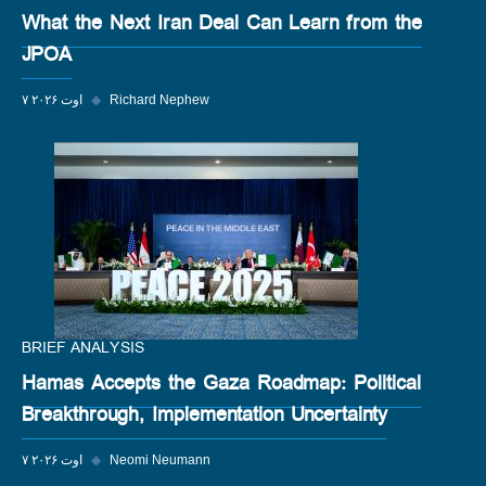
What the Next Iran Deal Can Learn from the
JPOA
Richard Nephew
◆
۷ اوت ۲۰۲۶
BRIEF ANALYSIS
Hamas Accepts the Gaza Roadmap: Political
Breakthrough, Implementation Uncertainty
Neomi Neumann
◆
۷ اوت ۲۰۲۶