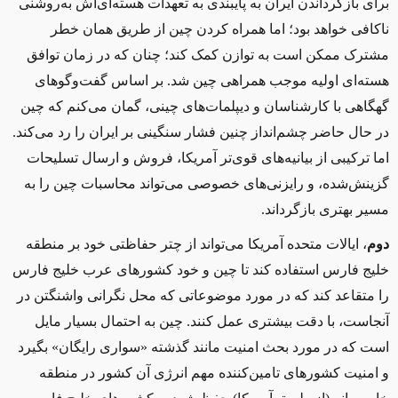
برای بازگرداندن ایران به پایبندی به تعهدات هسته
ای
اش
به‌روشنی
ناکافی خواهد بود؛ اما ه
مراه
کردن چین از طریق همان خطر
مشترک ممکن است
به
توازن
کمک کند؛
چنان که در زمان توافق
هسته
ای اولیه
موجب همراهی چین شد
.
بر اساس گفت
وگوهای
گهگاه
ی
با کارشناسان و دیپلمات
های چینی، گمان می
کنم که چین
در
حال حاضر چشم
انداز چنین فشار سنگینی بر ایران را رد می
کند
.
اما
ترکیبی از
بیانیه
های
قوی
تر آمریکا، فروش و ارسال تسلیحات
گزینش
شده، و رایزنی
های خصوصی می
تواند محاسبات چین را به
مسیر بهتری بازگرداند
.
دوم
، ایالات متحده آمریکا می
تواند از چتر حفاظتی
خود
بر منطقه
خلیج فارس استفاده کند تا چین و خود کشورهای عرب خلیج فارس
را متقاعد کند که
در مورد موضوعات
ی که محل نگرانی
واشنگتن در
آنجا
ست،
با دقت بیشتری عمل کنند
.
چین به احتمال بسیار مایل
است که در مورد بحث امنیت مانند گذشت
ه
«
سواری رایگان» بگیرد
و امنیت کشورهای تامین
کننده مهم انرژی
‌
آن کشور در منطقه