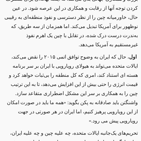
کردن توجه آنها از رقابت و همکاری در این عرصه شود
.
در عین
حال، خاورمیانه
چین را
از نظر دسترسی و نفوذ منطقه
ای به رقیبی
نوظهور برای آمریکا تبدیل می
کند
.
اما
همزمان
از سه طریق
،
که
به‌ندرت درست درک شده، در تقابل با چین یک اهرم نفوذ
غیرمستقیم به آمریکا می
دهد
.
اول
، حال
که
ایران
به
وضوح
توافق
اتمی
۲۰۱۵
را
نقض
می
کند،
ایالات
متحده
می
تواند
به
هیولای
رویارویی
با ایران
بر
سر
برنامه
هسته ای
استناد
کند،
امری
که
کل
منطقه
را
بی
ثبات
خواهد کرد
و
قیمت انرژی را حتی بیش از این افزایش می
دهد، تا به این ترتیب
چین را به همکاری بر سر این مشکل
اضطراری
متقاعد سازد
.
واشنگتن باید صادقانه به پکن بگوید
:
«
همه ما باید در صورت امکان
از
این
رویارویی
پرهیز کنیم، اما
ایران د
ر هر
صورتی
در جهت
رویارویی
پیش می رود.»
تحریم
های یک
جانبه ایالات متحده، چه علیه چین و چه علیه ایران،