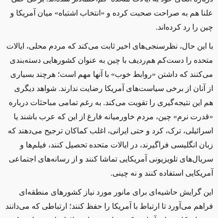
علنا
هم
به صراحت صحبت کرده و «انتخاب اشتباه»
میان آمریکا و
چین
را
رد کرده
اند
.
با این حال
،
نظرسنجی
های اخیر ثابت می
کند که مردم محلی، ایالات
متحده را دست
کم هم
ردیف با چین به عنوان کشورهایی دسته
بندی
می
کنند که داشتن
«
روابط
خوب»
ب
ا
آنها
مهم
است
؛
هرچند بسیاری
از آنان از برخی سیاست
های آمریکا رضایت ندارند
.
شواهد دیگری
ه
م
این نتیجه
گیری را تقویت می
کند
.
به
رغم تمامی مباحثات درباره
«
قدرت نرم
»
چین، مردم خاورمیانه فارغ از این که عرب باشند یا
اسرائیلی، ترک، کرد و حتی ایرانی
،
اغلب کماکان ترجیح می
دهند که
زبان انگلیسی فراگیرند، در ایالات متحده تحصیل کنند، فیلم
ها و
سریال
های تلویزیونی آمریکایی تماشا کنند و از رسانه
های اجتماعی
آمریکایی استفاده کنند و نه چینی
.
این
گرایش
حاشیه
ای
برای مانور مورد نیاز کشورهای منطقه
ای
فراهم می
آورد
تا ارتباط با آمریکا را حفظ کنند؛ ارتباطی که می
دانند