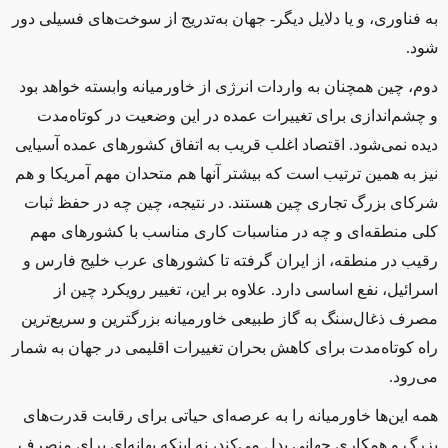
به فناوری، و یا دلایل دیگر
-
جهان به
تدریج از سوخت
های فسیلی دور
شود
.
دوم، چین همچنان به واردات انرژی از خاورمیانه وابسته خواهد بود
و چشم
انداز
ی برای
تغییرات عمده در این وضعیت در کوتاه‌مدت
دیده نمی‌شود
.
اقتصاد
اغلب قریب به اتفاق
کشورهای عمده آسیایی
نیز به همین ترتیب است که
بیشتر آنها هم
متحدان مهم آمریکا و
هم
شرکای بزرگ تجاری چین هستند
.
در نتیجه، چین چه در
حفظ
ثبات
کلی منطقه
ای و چه در مناسبات کاری مناسب با کشورهای مهم
رقیب در منطقه
،
از ایران گرفته تا کشورهای عرب خلیج فارس و
اسرائیل
،
نفع
اساسی
دارد
.
علاوه بر این، تغییر رویکرد چین از
مصرف
ذغال
سنگ به گاز طبیعی خاورمیانه بزرگترین و سریع
ترین
راه
کوتاه
مدت
برای
کاهش بحران تغییرات اقلیمی
در جهان
به شمار
می
رود
.
همه این
ها خاورمیانه را به عرصه
ای حیاتی برای رقابت قدرت
های
بزرگ و همکاری جهانی بدل می
کند، نه اینکه بهانه
ای
برای منصرف