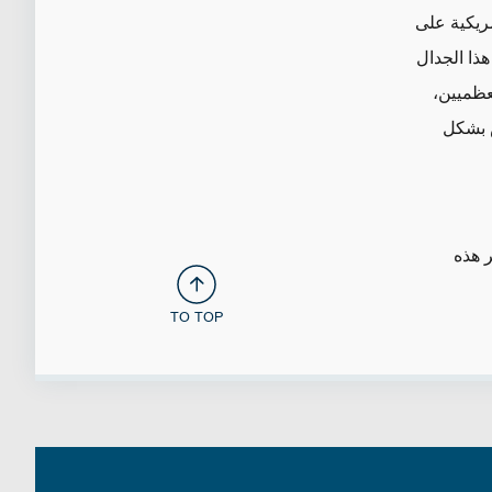
مريكية على
ذا الجدال
عظميين،
ص بشكل
 هذه
TO TOP