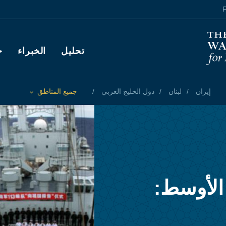
F
Main navigation
تحليل
الخبراء
ح
إيران
لبنان
دول الخليج العربي
جميع المناطق
Toggle List of
الأوسط: