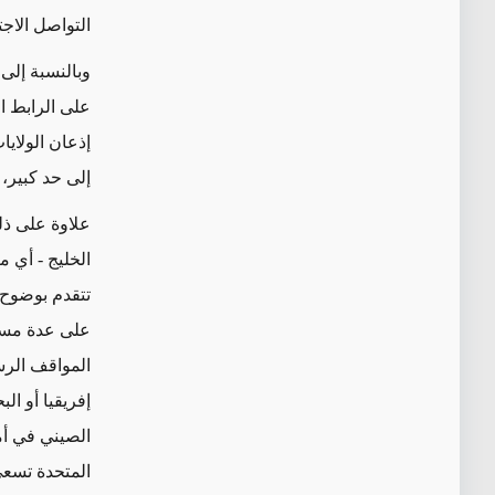
التواصل الاجت
وبالنسبة إلى
على الرابط ا
إذعان الولايا
إلى حد كبير،
علاوة على ذلك
الخليج - أي م
تتقدم بوضوح 
على عدة مستو
المواقف الر
إفريقيا أو ا
الصيني في أما
المتحدة تسعى