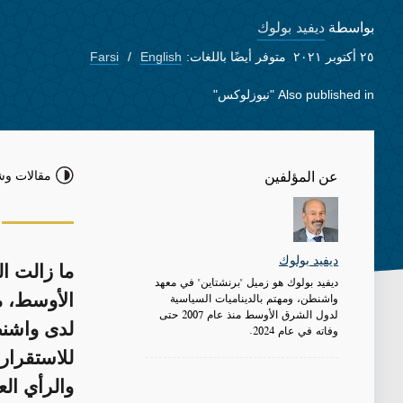
ديفيد بولوك
بواسطة
٢٥ أكتوبر ٢٠٢١
متوفر أيضًا باللغات:
English
Farsi
Also published in
"نيوزلوكس"
مقالات وش
عن المؤلفين
ديفيد بولوك
ما زالت ا
ديفيد بولوك هو زميل "برنشتاين" في معهد
واشنطن، ومهتم بالديناميات السياسية
الأوسط، م
لدول الشرق الأوسط منذ عام 2007 حتى
لدى واشنط
وفاته في عام 2024.
للاستقرار،
والرأي الع