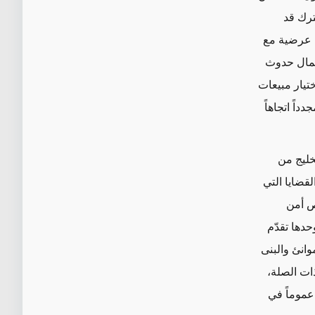
ترك قد
ت عرضية مع
تمال حدوث
ختيار مبيعات
اً اتجاهاً
لخليج من
لقضايا
التي
ص أمن
حدها تقدّم
انئ والبنى
ذات الصلة،
عموماً في