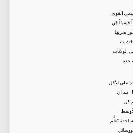
ليمي القوي،
 فشيئاً في
ر يجريها
ناقشات
 الولايات
متحدة
ة على الأقل
- بيد أن
م كل
لأوسط -
احقة تَعلُّم
 ووسائل