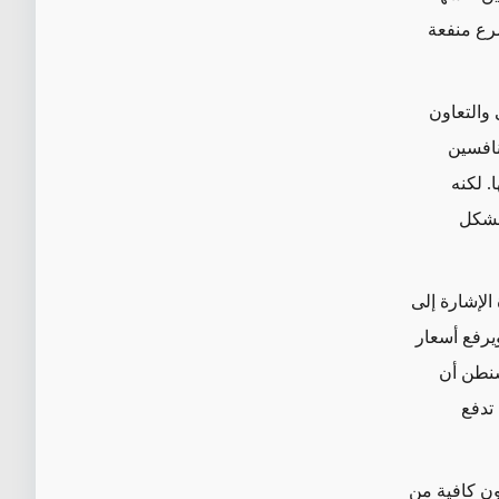
سرع منفعة
والتعاون
نافسين
. لكنه
 بشكل
كان الولايات المتحدة الإشارة إلى
يرفع أسعار
شنطن أن
 تدفع
كون كافية من