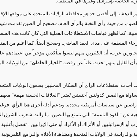
ازية الخاصة بإسرائيل وغيرها في المنطقة.
 يثير الدهشة إلى أقصى حد هو محافظة الولايات المتحدة على موقعها الإق
الصين، من حيث رأي النخبة والرأي العام. فصحيح أن الصين تقدمت شيئاً
بية، كما تُظهر قياسات الاستطلاعات الفعلية التي كان كاتب هذه السطو
رجاء المنطقة على مدى العقد الماضي. وصحيح أيضاً، كما أعلم من الم
اورين عرب، أن الكثيرين منهم ليسوا متأكدين مؤخراً من اعتمادهم على
 أن القليل منهم تحدث علناً عن رفضه "للخيار الخاطئ" بين الولايات ال
بت أحدث استطلاعات الرأي أن السكان المحليين يضعون الولايات المتحد
واة مع الصين كدولتين أجنبيتين تُعتبَر "العلاقات الحسنة مهمة" معهما 
 راضين عن سياسات أمريكية محددة. وتدعم أدلة أخرى هذا الرأي. فرغ
اهية عن "القوة الناعمة" التي تتمتع بها الصين، ما زالت شعوب الشرق ا
أو الإسرائيليين أو الأتراك أو الأكراد أو حتى الإيرانيين - تفضل بأغلبية س
زية والدراسة في الولايات المتحدة ومشاهدة الأفلام والبرامج التلفزيونية