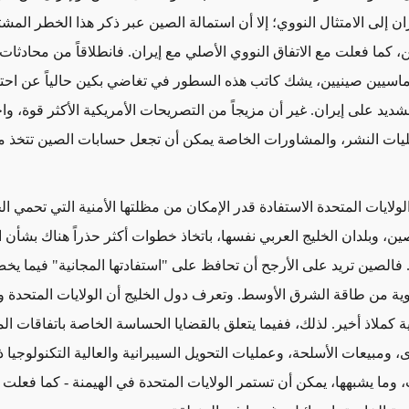
ان إلى الامتثال النووي؛ إلا أن استمالة الصين عبر ذكر هذا الخطر المش
ن، كما فعلت مع الاتفاق النووي الأصلي مع إيران. فانطلاقاً من محادثا
ماسيين صينيين، يشك كاتب هذه السطور في تغاضي بكين حالياً عن اح
شديد على إيران. غير أن مزيجاً من
التصريحات الأمريكية الأكثر قوة
، وا
يات النشر، والمشاورات الخاصة
يمكن أن
تجعل حسابات الصين تتخذ مجدد
ن الولايات المتحدة الاستفادة قدر الإمكان من مظلتها الأمنية التي تحمي ا
ين، وبلدان الخليج العربي نفسها، باتخاذ خطوات أكثر حذراً هناك بشأن
ا
فالصين تريد على الأرجح أن تحافظ على "استفادتها المجانية" فيما يخ
يوية من طاقة الشرق الأوسط. وتعرف دول الخليج أن الولايات المتحدة و
ة كملاذ أخير. لذلك، ففيما يتعلق ب
القضايا
الحساسة الخاصة باتفاقات المو
ى، ومبيعات الأسلحة، وعمليات التحويل السيبرانية والعالية التكنولوجيا 
 وما يشبهها، يمكن أن تستمر الولايات المتحدة في الهيمنة - كما فعلت 