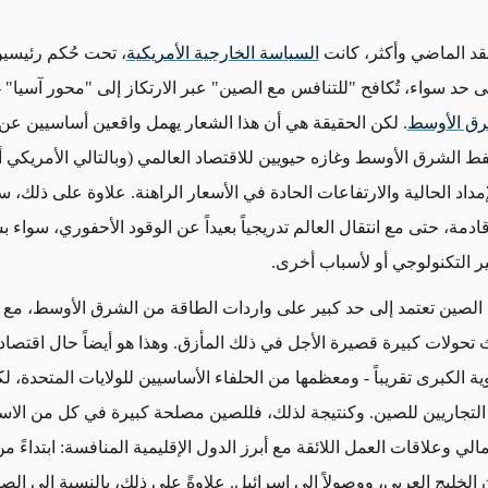
د الماضي وأكثر،
كانت
السياسة الخارجية الأمريكية
، تحت حُكم رئيسي
حد سواء، تُكافح "للتنافس مع الصين" عبر الارتكاز إلى "محور آسيا" -
رق الأوسط
. لكن الحقيقة هي أن هذا الشعار يهمل واقعين أساسيين عن 
 نفط الشرق الأوسط وغازه حيويين للاقتصاد العالمي (وبالتالي الأمريكي أي
إمداد الحالية والارتفاعات الحادة في الأسعار الراهنة.
علاوة على ذلك
،
سي
قادمة
،
حتى مع انتقال العالم تدريجياً بعيداً عن
الوقود الأحفوري، سواء ب
غير التكنولوجي أو لأسباب أخرى.
الت الصين تعتمد إلى حد كبير على واردات الطاقة من الشرق الأوسط، مع
ث
تحولات
كبيرة
قصيرة الأجل
في ذلك المأزق. وهذا هو أيضاً حال اقتصاد
وية الكبرى تقريباً - ومعظمها من الحلفاء الأساسيين للولايات المتحدة، لك
التجاريين للصين. وكنتيجة لذلك، فللصين مصلحة كبيرة في كل من الاس
مالي وعلاقات العمل اللائقة مع أبرز الدول الإقليمية المنافسة: ابتداءً من
ن الخليج العربي، ووصولاً إلى إسرائيل. علاوةً على ذلك، بالنسبة إلى الص