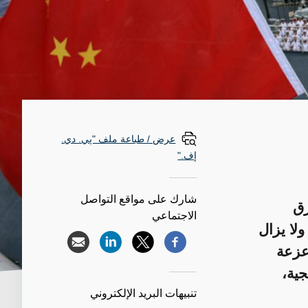
عرض / طباعة ملف "پي. دي.
إف."
شارك على مواقع التواصل
رق
الاجتماعي
لا يزال
عزعة
جية،
تنبيهات البريد الإلكتروني