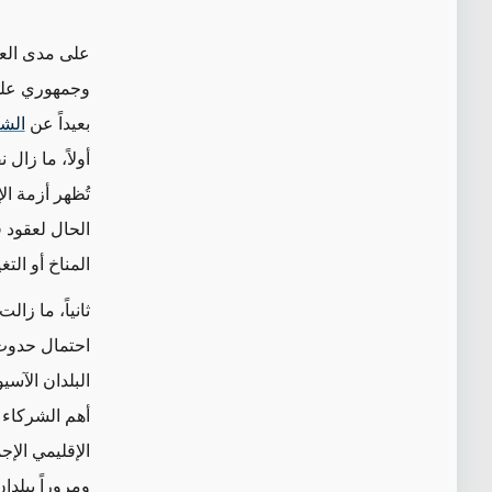
على مدى العق
وجمهوري على 
بعيداً عن
الش
أولاً، ما زال
تُظهر أزمة ال
الحال لعقود 
المناخ أو الت
ثانياً، ما ز
احتمال حدو
البلدان الآسي
أهم الشركاء 
الإقليمي الإج
ومروراً ببلدا