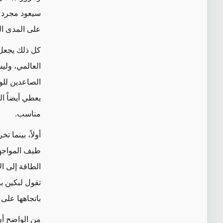
سيعود مجرد ا
على المدى الق
كل ذلك يجعل 
العالمي، ولي
الصاعدين للول
يعطي أيضاً ال
مناسب.
طيف المواجهة
الطاقة إلى ال
تقول لبكين بص
باتجاهها على
من الواضح
أن