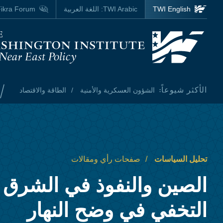
Skip to main content
TWI English
TWI Arabic:
اللغة العربية
ikra Forum
Homepage
/
الأكثر شيوعاً:
الشؤون العسكرية والأمنية
الطاقة والاقتصاد
تحليل السياسات
صفحات رأي ومقالات
الصين والنفوذ في الشرق 
التخفي في وضح النهار