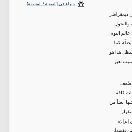
خبراء في [القضية / المنطقة]
ن ديمقراطي
 والتحول
عالم اليوم.
ضاً)، كما
ظل هذا هو
سبب تغير
 ضُعف
ات كافة
نها أيضاً من
تقرار
 إيران،
ين نفسها،