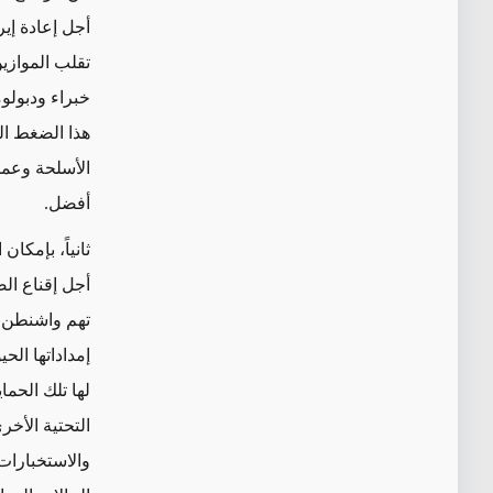
أجل إعادة إير
تقلب الموازي
خبراء ودبولو
هذا الضغط ال
الأسلحة وعمل
أفضل.
ثانياً، بإمكا
أجل إقناع الص
تهم واشنطن. 
إمداداتها الح
لها تلك الحماي
التحتية الأخر
والاستخبارات،