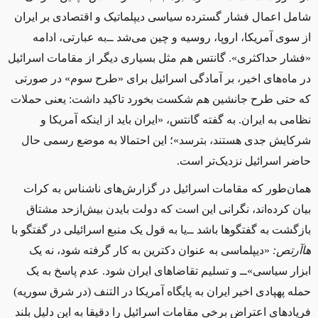
شامل اعمال فشار گسترده سیاسی دیپلماتیک و اقتصادی بر ایران
از سوی آمریکا، اروپا، روسیه و چین می‌شد ‌ــ‌به عبارتی، ادامه
«فشار حداکثری». گانتس هم مثل بسیاری دیگر از مقامات اسرائیل
در ماه‌های اخیر، بر آمادگی اسرائیل برای «طرح سوم» در صورتی
که حتی طرح جانشین هم شکست بخورد تاکید داشت: یعنی حملات
نظامی به ایران. به گفته گانتس، «ایران باید از اینکه آمریکا و
شرکایش جدی هستند، بترسد»؛ این احتمالا به موضع رسمی حال
حاضر اسرائیل نزدیک‌تر است.
همان‌طور که مقامات اسرائیل در گزارش‌های ناشناس به کرات
بیان کرده‌اند، نگرانی این است که دولت بایدن بیش‌ازحد مشتاق
بازگشت به گفتگوها باشد ‌ــ‌یا به قول یک منبع اسرائیلی در گفتگو با
هاآرتص:
«دیپلماسی به عنوان دکترین به کار گرفته شود، نه یک
ابزار سیاسی»‌ــ‌ و تسلیم تقاضاهای ایران شود. عدم پاسخ به یک
حمله پهپادی اخیر ایران به پایگاه آمریکا در التنف (در شرق سوریه)
فریادهای اعتراض برخی مقامات اسرائیل را دقیقا به این دلیل بلند