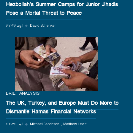
Hezbollah’s Summer Camps for Junior Jihadis
Pose a Mortal Threat to Peace
David Schenker
◆
۶ اوت ۲۰۲۶
BRIEF ANALYSIS
The UK, Turkey, and Europe Must Do More to
Dismantle Hamas Financial Networks
Matthew Levitt
Michael Jacobson
◆
۶ اوت ۲۰۲۶