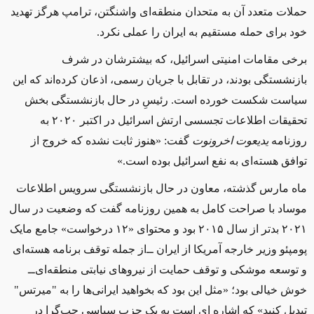
حملات متعدد آن به متحدان منطقه‌ای واشنگتن، ترامپ هرگز تهدید
خود برای حمله مستقیم به ایران را عملی نکرد.
برخی مقامات امنیتی اسرائیل، که بیشترشان در شرف
بازنشستگی بودند، در تقابل با جریان رسمی، اذعان کرده‌اند که این
سیاست شکست خورده است. رئیسِ در حال بازنشستگی بخش
تحقیقات اطلاعات تجسسی ارتش اسرائیل در اکتبر ۲۰۲۰ به
روزنامه
یدیعوت اخرونوت
گفت: «هنوز ثابت نشده که خروج از
توافق هسته‌ای به نفع اسرائیل بوده است.»
ماه مارس گذشته، معاون در حال بازنشستگی سرویس اطلاعات
موساد با صراحت کامل به همین روزنامه گفت که وضعیت در سال
۲۰۲۱ بدتر از سال ۲۰۱۵ بود و محتوای «۱۲ درخواست» جامع مایک
پومپئو وزیر خارجه آمریکا از ایران ‌ــ‌از جمله توقف برنامه هسته‌ای
و توسعه موشکی و توقف حمایت از نیروهای نیابتی منطقه‌ای‌ــ‌
خوش خیالی بود؛ «مثل این بود که بخواهید ایرانی‌ها را به "میرتس"
تبدیل کنید» که
اشاره ای است به یک حزب سیاسی چپ‌گرا در