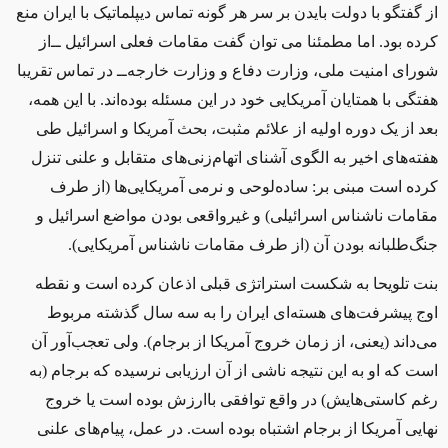
از گفتگو با دولت بایدن بر سر هر گونه تماس دیپلماتیک با ایران منع
کرده بود. اما مطمئنا می توان گفت مقامات فعلی اسرائیل ‌ــ‌از
شورای امنیت ملی، وزارت دفاع و وزارت خارجه‌ــ‌ در تماس تقریبا
هفتگی با همتایان آمریکایی خود در این مسئله بوده‌اند. با این‌ همه،
بعد از یک دوره اولیه از علائم مثبت، بحث آمریکا و اسرائیل طی
هفته‌های اخیر به الگوی آشنای اتهام‌زنی‌های متقابل و علنی تنزل
کرده است مبنی بر: ساده‌لوحی و نرمی آمریکایی‌ها (از طرف
مقامات ناشناس اسرائیلی) و غیرواقعی بودن مواضع اسرائیل و
جنگ‌طلبانه بودن آن (از طرف مقامات ناشناس آمریکایی).
بنت تلویحا به شکست استراتژی قبلی اذعان کرده است و نقطه
اوج پیشرفت‌های هسته‌ای ایران را به سه سال گذشته مربوط
می‌داند (یعنی، از زمان خروج آمریکا از برجام). ولی تعجب‌آور آن‌
است که او به این نتیجه ناشی از آن ارزیابی نرسیده که برجام (به
رغم کاستی‌هایش) در واقع توافقی باارزش بوده است یا خروج
نهایی آمریکا از برجام اشتباه بوده است. در عمل، پیام‌های علنی