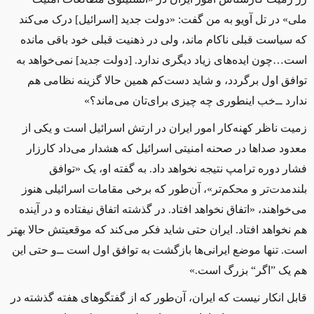
ملی» در تل آویو به من گفت: «دولت جدید [اسرائیل] درک می‌کند
که سیاست قبلی ناکام ماند، ولی در ذهنیت قبلی خود باقی مانده
است…چون ایده‌های زیاد دیگری ندارد. [دولت جدید] نمی‌خواهد به
توافق اول برگردد، و شاید دست‌کم همین حالا گزینه نظامی هم
ندارد ‌ــ‌خب اینطوری چه چیزی برای‌تان می‌ماند؟»
زمیت ناظر کهنه‌کار امور ایران در ارتش اسرائیل است و یکی از
معدود صداها در صحنه امنیتی اسرائیل که هشدار می‌داد کارزار
فشار دوره ترامپ نتیجه نخواهد داد. به گفته او، یک «توافق
بلندمدت‌تر و محکم‌تر»، آن‌طور که برخی مقامات اسرائیلی هنوز
می‌خواهند، «اتفاق نخواهد افتاد. در گذشته اتفاق نیفتاده و در آینده
هم نخواهد افتاد. ایران حتی شاید فکر می‌کند که موقعیتش حالا بهتر
است. تنها موضع ایرانی‌ها بازگشت به توافق اول است ‌ــ‌و حتی این
هم یک ”اگر“ بزرگ است.»
قابل انکار نیست که ایران، آن‌طور که از گفتگوهای هفته گذشته در