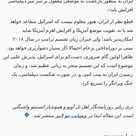
ایران به منظور بازگشت به موضعی معقول بر سر میز دیپلماسی
افزایش یابد».
قطع نظر از ایران، هنوز معلوم نیست که اسرائیل متقاعد خواهد
شد یا نه. تقویت موضع آمریکا و افزایش اهرم آمریکا شاید
امکان‌پذیر باشد؛ ولی جبران زیان تصمیم ترامپ در سال ۲۰۱۸
مبنی بر دورانداختن برجام احتمالا کار بسیار دشوارتری خواهد بود.
ظاهرا اولین گام ضروری، دست‌کم برای اسرائیل، پذیرش علنی این
موضوع است که این تصمیم منجر به زیانی عظیم شد، و زمان
رسیدن ایران به بمب اتمی و، در صورت شکست دیپلماسی، یک
جنگ ویرانگر را تسریع کرد.
نری زیلبر روزنامه‌نگار اهل تل آویو و هموندیار انستیتو واشنگتن
است. این مقاله ابتدا
در وبسایت نیو لاینز
منتشر شد.
درباره نویسنده