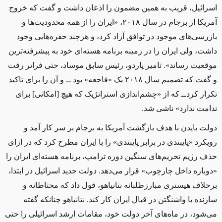
اسرائیل، قریب به همین مضمون را اذعان داشت و گفت که خروج
آمریکا از برجام در سال ۲۰۱۸، «ایران را از همه محدودیت‌ها و
بازرسی‌های موجود در توافق آزاد کرد، و هرچند حفره‌هایی وجود
داشت، ولی ایران را در زمینه برنامه هسته‌ای خود به پیشرفته‌ترین
موقعیت رساند». تامیر پاردو، رئیس سابق موساد، حتی فراتر رفت
و گفت که تصمیم سال ۲۰۱۸ یک «فاجعه» بود ‌ــ‌ و آن را برای تاکید
تکرار کرد‌ــ‌ که از «چشم‌اندازی استراتژیک که هیچ [امکانی] برای
ندامت ندارد» ناشی شد.
دولت بایدن با هدف بازگشت آمریکا به برجام بر سر کار آمد و
رویکرد «پایبندی در برابر پایبندی» را با ایران مطرح کرد که در ازای
حذف رژیم تحریم‌های سنگین دوره ترامپ، برنامه هسته‌ای ایران را
«دوباره داخل چارچوب» قرار می‌دهد. دولت جدید اسرائیل در ابتدا،
برخلاف هیستری مبارزطلبانه نتانیاهو، قول داد که محتاطانه و
سازنده با واشنگتن در قبال ایران کار کند. نتانیاهو چنانکه گفته
می‌شود، در ماه‌های آخر دولت خود، مقامات ارشد اسرائیلی را حتی