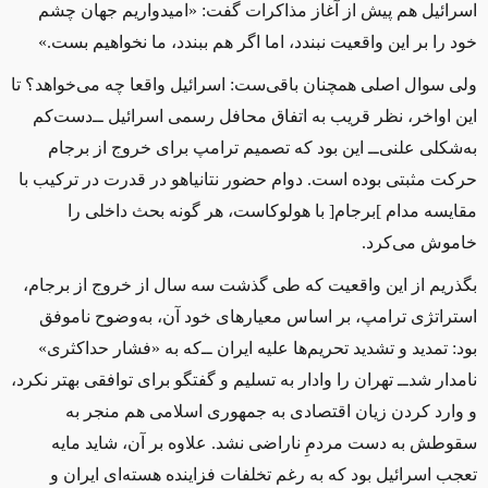
اسرائیل هم پیش از آغاز مذاکرات گفت: «امیدواریم جهان چشم
خود را بر این واقعیت نبندد، اما اگر هم ببندد، ما نخواهیم بست.»
ولی سوال اصلی همچنان باقی‌ست: اسرائیل واقعا چه می‌خواهد؟ تا
این اواخر، نظر قریب به اتفاق محافل رسمی اسرائیل ‌ــ‌دست‌کم
به‌شکلی علنی‌ــ‌ این بود که تصمیم ترامپ برای خروج از برجام
حرکت مثبتی بوده است. دوام حضور نتانیاهو در قدرت در ترکیب با
مقایسه مدام
]
برجام
[
با هولوکاست، هر گونه بحث داخلی را
خاموش می‌کرد.
بگذریم از این واقعیت که طی گذشت سه سال از خروج از برجام،
استراتژی ترامپ، بر اساس معیارهای خود آن، به‌وضوح ناموفق
بود: تمدید و تشدید تحریم‌ها علیه ایران ‌ــ‌که به «فشار حداکثری»
نامدار ‌شد‌ــ‌ تهران را وادار به تسلیم و گفتگو برای توافقی بهتر نکرد،
و وارد کردن زیان اقتصادی به جمهوری اسلامی هم منجر به
سقوطش به دست مردمِ ناراضی نشد. علاوه بر آن، شاید مایه
تعجب اسرائیل بود که به رغم تخلفات فزاینده هسته‌ای ایران و