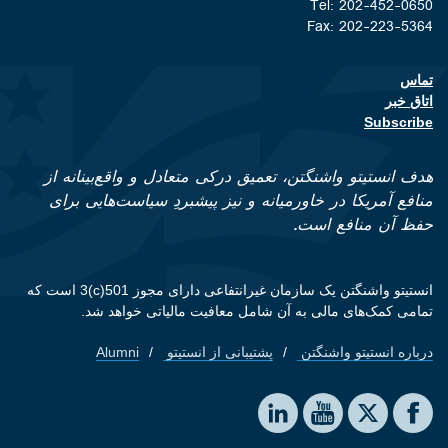
Tel: 202-452-0650
Fax: 202-223-5364
تماس
Footer contact links
اتاق خبر
Subscribe
هدف انستیتو واشنگتن، تعمیق درکی متعادل و واقع‌بینانه از
منافع آمریکا در خاورمیانه و نیز پیشبردِ سیاست‌هایی برای
حفظ آن منافع است.
انستیتو واشنگتن یک سازمان غیرانتفاعی دارای مجوز 501(c)3 است که
تمامی کمک‌های مالی به آن شامل معافیت مالیاتی خواهد شد.
درباره انستیتو واشنگتن
پشتیبانی از انستیتو
Alumni
Footer quick links
Social media
The Washington Institute on LinkedIn
The Washington Institute on YouTube
The Washington Institute on Facebook
The Washington Institute on X