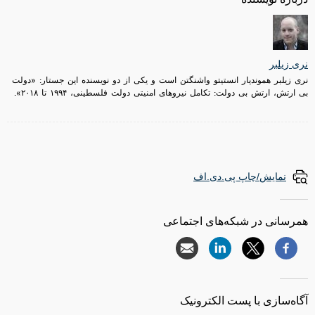
نری زيلبر
نری زيلبر هموندیار انستیتو واشنگتن است و یکی از دو نويسنده‌ این جستار: «دولت
بی ارتش، ارتش بی دولت: تکامل نيروهای امنيتی دولت فلسطینی، ۱۹۹۴ تا ۲۰۱۸».
نمایش/چاپ پی.دی.اف
همرسانی در شبکه‌های اجتماعی
آگاه‌سازی با پست الکترونیک