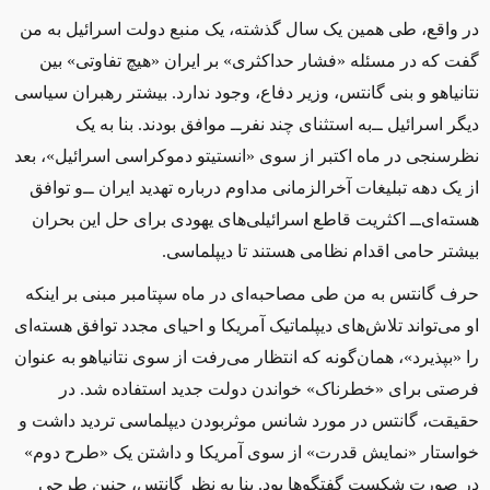
در واقع، طی همین یک سال گذشته، یک منبع دولت اسرائیل به من
گفت که در مسئله «فشار حداکثری» بر ایران «هیچ تفاوتی» بین
نتانیاهو و بنی گانتس، وزیر دفاع، وجود ندارد. بیشتر رهبران سیاسی
دیگر اسرائیل ‌ــ‌به استثنای چند نفر‌ــ‌ موافق بودند. بنا به یک
نظرسنجی در ماه اکتبر از سوی «انستیتو دموکراسی اسرائیل»، بعد
از یک دهه تبلیغات آخرالزمانی مداوم درباره تهدید ایران ‌ــ‌و توافق
هسته‌ای‌ــ‌ اکثریت قاطع اسرائیلی‌های یهودی برای حل این بحران
بیشتر حامی اقدام نظامی هستند تا دیپلماسی.
حرف گانتس به من طی مصاحبه‌ای در ماه سپتامبر مبنی بر اینکه
او می‌تواند تلاش‌های دیپلماتیک آمریکا و احیای مجدد توافق هسته‌ای
را «بپذیرد»، همان‌گونه که انتظار می‌رفت از سوی نتانیاهو به عنوان
فرصتی برای «خطرناک» خواندن دولت جدید استفاده شد. در
حقیقت، گانتس در مورد شانس موثربودن دیپلماسی تردید داشت و
خواستار «نمایش قدرت» از سوی آمریکا و داشتن یک «طرح دوم»
در صورت شکست گفتگوها بود. بنا به نظر گانتس، چنین طرحی