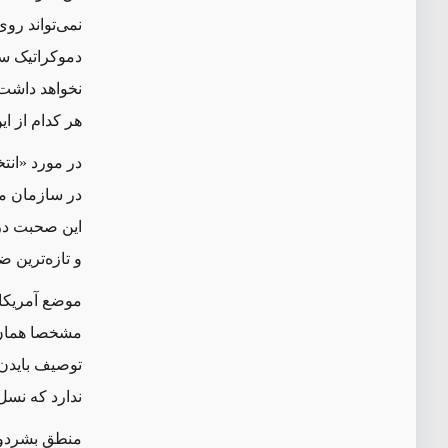
نمی‌تواند رو
دموکراتیک سو
نخواهد داشت. 
هر کدام از ای
در مورد «انت
در سازمان م
این صحبت در 
و تازه‌ترین ض
موضع آمریکا 
مشخصا همان‌
توصیف بایدن 
ندارد که نسل‌ک
منطق بشردوس