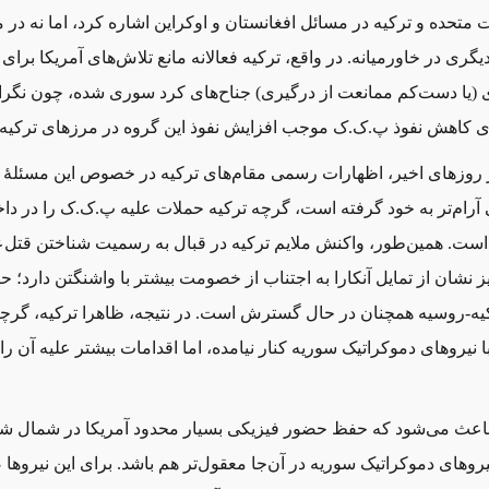
ت متحده و ترکیه در مسائل افغانستان و اوکراین اشاره کرد، اما نه در 
یگری در خاورمیانه. در واقع، ترکیه فعالانه مانع تلاش‌های آمریکا برای
ی (یا دست‌کم ممانعت از درگیری) جناح‌های کرد سوری شده، چون نگر
ای کاهش نفوذ پ.ک.ک موجب افزایش نفوذ این گروه در مرزهای ترکیه
در روزهای اخیر، اظهارات رسمی مقام‌های ترکیه در خصوص این مسئلهٔ 
ام‌تر به خود گرفته ‌است، گرچه ترکیه حملات علیه پ.ک.ک را در دا
است. همین‌طور، واکنش ملایم ترکیه در قبال به ‌رسمیت‌ شناختن قتل‌عا
ز نشان از تمایل آنکارا به اجتناب از خصومت بیشتر با واشنگتن دارد؛ ح
کیه-روسیه همچنان در حال گسترش است. در نتیجه، ظاهرا ترکیه، گرچ
۲۰۱۴/۲۰۱ با نیروهای دموکراتیک سوریه کنار نیامده، اما اقدامات بیشتر علیه آن را
 باعث می‌شود که حفظ حضور فیزیکی بسیار محدود آمریکا در شمال ش
یروهای دموکراتیک سوریه در آن‌جا معقول‌تر هم باشد. برای این نیروه