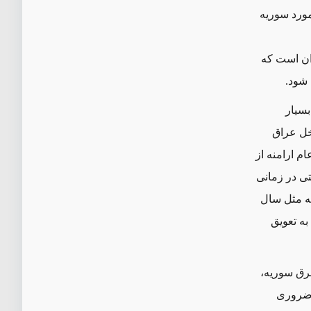
مورد سوریه
ان است که
 شود.
بسیار
خل عراق
م ارامنه از
تی در زمانی
ه مثل سال
 به تعویق
رق سوریه،
ا ضروری