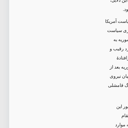
ین دلایل،
د.
یاست آمریکا
نگری سیاست
وریه به
د رقیب و
تادهٔ
ه ‌بعد از
یان نیروی
رگ قامشلی
ور این
قام
 موارد