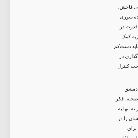
بتی فاحش،
و مطمئنا به نفع ۶ میلیون پناهنده سوری
 قدرت در
ریه کمک
باید دست‌کم
گذاری در
تحت کنترل
ا دمشق
صحنه، فکر
نه تنها به
شان را در
 برای