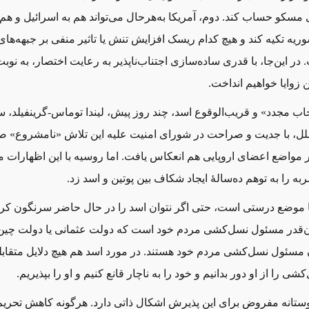
ی مسکو حساب کند. دوم، آمریکا به‌هرحال می‌تواند هم به اسرائیل و هم 
ریه تکیه کند و هیچ کدام ریسک افزایش تنش یا تاثیر منفی بر جبهه‌های
در این‌جا، با قدری ساده‌سازی اجتناب‌ناپذیر به رعایت اختصار، به نوب
ن زوایا خواهیم انداخت.
خاب مجدد» و قریب‌الوقوع اسد، چند روز پیش، لیندا توماس-گرینفیلد، س
لل، با جدیت و صراحت در شورای امنیت علیه این تلاش «نامشروع» ص
مواضع اعضای اروپایی هم انعکاس یافت. اما روسیه با این اظهارات 
ربه را به توهم ده‌سالهٔ ایجاد شکاف بین پوتین و اسد زد.
موضع درستی است، حتی اگر نتوان اسد را در حال حاضر سرنگون کرد.
قدر مسئول نسل‌کشی مردم خود است که دولت عثمانی یا دولت چین ک
مسئول نسل‌کشی مردم خود هستند. در مورد اسد هم هیچ دلایل متقاب
شی را از او دور بدانیم و خود را به ناچار قانع کنیم و او را بپذیریم.
تانه مفروض برای این پذیرش اشکال ذاتی دارد. هرگونه کاهش تحریم‌