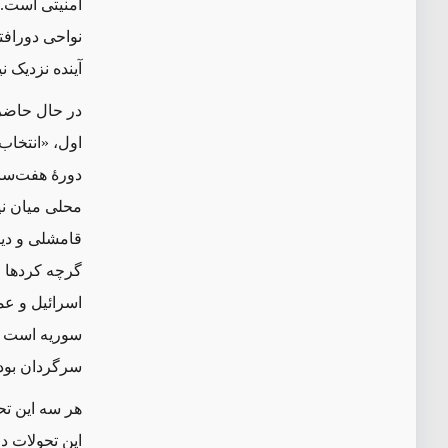
امنیتی است. 
نواحی دورافتا
آینده نزدیک نی
در حال حاضر
اول، «انتخاب
دورهٔ هفت‌سا
محلی میان نی
قامشلی و دیگ
گرچه کردها 
اسرائیل و عم
سوریه است ک
سرگردان بود 
هر سه این تح
این تحولات دو