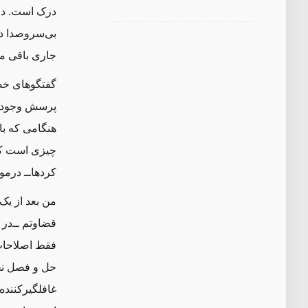
درک است. در 
بی‌سروصدا دا
جاری باقی ما
گفتگوهای خص
پرسش وجود ند
هنگامی که با
چیزی ا‌ست که 
کردها‌ــ‌ درمو
من بعد از یک
قضاوتم ‌ــ‌‌د
فقط اصلاحات
حل و فصل نخو
غافلگیرکننده 