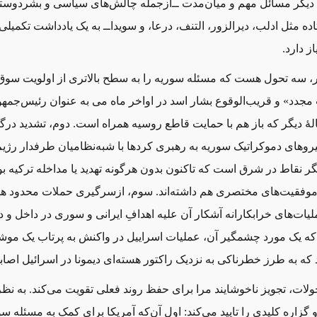
دیگر مسائل مهم و میان‌مدت ‌ــ‌‌ازجمله چالش‌های سیاسی و بشردوستا
ده مثل ادلب، دیرالزور، التنف، درعا، و سویدا‌ــ‌ به یک یادداشت تکمیلی
از دارد.
، سه تحول هست که مسئله سوریه را به سطح بالاتری از اولویت سوق 
 مجدد» و قریب‌الوقوع بشار اسد در اواخر ماه می به ‌عنوان رئیس‌جمهو
لهٔ دیگر ‌که باز هم با حمایت قاطع روسیه همراه است. دوم، تشدید درگ
روهای دموکراتیک سوریه به رهبری کردها با شبه‌نظامیان طرفدار رژیم
ر نقاط در شرق است که تاکنون بدون هرگونه تهدید یا مداخله ترکیه ب
موفقیت‌های مختصری هم داشته‌اند. سوم، ازسرگیری حملات محدود هو
لیات‌های خرابکارانه آشکار آن علیه اهدافِ ایرانی و سوری در داخل و 
ه ‌یک مورد چشمگیر آن، عملیات اسراییل در واکنش به پرتاب یک م
که به‌ طرز خطرناکی به نزدیک راکتور هسته‌ای دیمونا در اسرائیل اصاب
ولات، تجویز ناخوشایند مرا برای حفظ روند فعلی تقویت می‌کند. به نظ
 گزاره کلیدی را تایید می‌کند: اول آن‌که آمریکا برای کمک به مسئله س