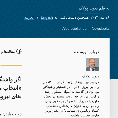
دیوید پولاک
به قلم
۱۸ مهٔ ۲۰۲۱
همچنین دست‌یافتنی به
English
العربية
Also published in
Newslooks
مقاله‌ها و 
درباره نویسنده
دیوید پولاک
اگر واشنگت
مرحوم دیوید پولاک پژوهشگر ارشد کافمن
و مدیر "پروژه فکرۃ" در انستیتو واشینگتن
«انتخاب م
بود. وی در گذشته به عنوان مشاور ارشد
بقای نیرو
وزارت امور خارجه ایالات متحده در بخش
خاورمیانه بزرگ، با تمرکز بر حقوق زنان
و همچنین به عنوان کارشناس منطقه‌ای
"ستاد برنامه‌ریزی سیاسی" در دفتر وزیر
دولت بایدن م
خارجه فعالیت داشت.