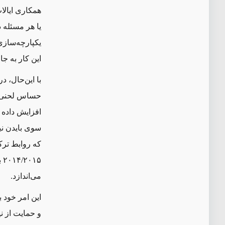
همکاری ایالا
یا هر مسئله د
یکپارچه‌ساز
این کار به ج
با این‌حال، 
حساس لحنی آر
افزایش داده 
سوی بایدن نی
که روابط تر
۵
می‌اندازد.
این امر خود
و حمایت از ن