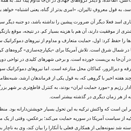
ش، القاعده، و دیگر گروه‌های جهادی در آن‌جا تداوم پیدا کند. به همه ا
د، به ‌قول معروفِ تالیران، «امری بدتر از گناه، یعنی اشتباه» خواهد بو
اری اسد فعلا دیگر آن ضرورت پیشین را نداشته باشد، دو جنبه دیگر س
شتری از موفقیت دارند، آن هم با هزینه بسیار کم. در نتیجه، موقع باز
ن‌ها را حفظ کرد: اول، حمایت متعارف و مداوم از نیروهای دموکراتیک س
 در شمال شرق است. تلاش آمریکا برای «یکپارچه‌سازی» گروه‌های کر
 در آن‌جا به بن‌بست خورده است. و برخی شهرهای کلیدی در نواحی دوراف
قه و دیرالزور، کماکان محل منازعه است. اما نیروهای دموکراتیک سوری
ند هفته اخیر با گروهی که، به قول یکی از فرماندهان ارشد، شبه‌نظام
دار رژیم و «مورد حمایت ایران» بودند، به کنترل قاطع‌تری بر شهر بز
 از هر زمان دیگری در گذشته بیشتر است.
ر این است که واکنش ترکیه به این تحول بسیار خویشتن‌دارانه بود. منظ
ه از سیاست آمریکا در سوریه حمایت می‌کند؛ برعکس، وقتی از یک م
ته شد نمونه‌هایی از همکاری فعلی با آنکارا را بیان کند، وی به ناچار به