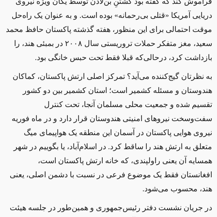
فراموش کند که گفته بود کشتنِ بن‌لادن توسط یگان ویژه نیروی
دریایی آمریکا «قتلی بی‌رحمانه» بوده است. و به عنوان یک راه‌حل
موقت احتمالی برای این منظور، هفته گذشته پاکستان حافظ محمد
سعید، مغز متفکر حملات تروریستی سال ۲۰۰۸ در بمبئی هند، را
بازداشت کرد، درحالی‌که قبلا فقط تحت حبس خانگی بود.
به نظرتان گیج‌کننده می‌آید؟ تمرکز اصلی ارتش پاکستان، کماکان
هندوستان و مسئله کشمیر است؛ استان کشمیر بین دو کشور
تقسیم شده و جمعیت محلی مسلمان آنجا، تحت کنترل
سفت‌وسخت نیروهای امنیتی هندوستان قرار دارد و در ماه فوریه
نیروی هوایی پاکستان در آسمان این منطقه یک هواپیمای میگ
متعلق به ارتش هند را ساقط کرد. در اسلام‌آباد، یا بگوییم در شهر
همسایه آن یعنی راولپندی، که خانه ارتش پاکستان است،
افغانستان فقط یک موضوع فرعی در نسبت با دشمن اصلی، یعنی
هند، محسوب می‌شود.
در جریان نشست دفتر رئیس‌جمهوری و همین‌طور در جلسه هیئت