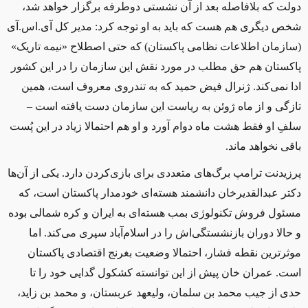
دولت که بلافاصله بعد از آن نشستی دوطرفه برگزار خواهد شد،
شخص دیگری هم هست که باید به او توجه کرد: مدیر کل آی.‌اس‌.آی
(سازمان اطلاعات نظامی پاکستان) که حتی اصطلاح «نیمه تاریک»
پاکستان هم حق مطلب در مورد نقش این سازمان را در این کشور
ادا نمی‌کند. ژنرال فیض حمید که به تندروی معروف است، همین
تازگی و از ماه ژوئن به ریاست این سازمان دست یافته است –
سلفِ او فقط هشت ماه دوام آورد و او هم احتمالا زیاد در این پُست
باقی نخواهد ماند.
پرزیدنت ترامپ برگ‌های متعددی برای بازی‌کردن دارد. یکی از آن‌ها
دکتر عبدالقدیرخان دانشمند هسته‌ای خودمدار پاکستان است، که
مسئول فروش تکنولوژی بمب هسته‌ای به ایران و کره شمالی بوده
و حالا دوران بازنشستگی‌اش را در اسلام‌آباد سپری می‌کند. اما
موثرترین نقطه فشار، احتمالا وضعیت بغرنج اقتصادی پاکستان
است. عمران‌ خان پیش از این توانسته کشکول گدایی خود را تا
حدی از جیب محمد بن‌ سلمان، ولیعهد عربستان، و محمد بن زاید،