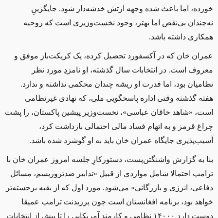
خورده، اما باعث شده وجهه ارتش خدشه‌دار شود. جایگزینِ
نه‌چندان بی‌نقص اما بهتر، وجود نخست‌وزیری است که روحیه
همکاری داشته باشد.
عمران ‌خان که در آکسفورد تحصیل کرده، یک کریکت‌باز موفق و
معروف است. در انتخابات سال گذشته، او نامزدِ مورد نظر
نظامیان بود، اما قدرت او ریشه چندان محکمی نداشته و ندارد.
هفته گذشته وقتی اداره پاسخگویی ملی، که نهادی غیرنظامی
است، «شاهد خاقان عباسی»، نخست‌وزیر پیشین پاکستان، را پشت
چراغ قرمز و به اتهام فساد مالی احتمالی بازداشت کرد،
آسیب‌پذیری جایگاه عمران‌ خان باید به او گوشزد شده باشد.
بنا به گزارش واشنگتن‌پست، دستورکارِ جلسه امروز عمران خان با
ترامپ احتمالا شامل مواردی از قبیل «تدابیر ضدتروریسم، مسائل
دفاعی، انرژی و بازرگانی» می‌شود. مورد اول که از بقیه برجسته‌تر
خواهد بود، برنامه افغانستان است چون پرزیدنت ترامپ عمیقا
دوست دارد ۱۴۰۰۰ نظامی و کارمند آمریکایی را تا پیش از انتخابات