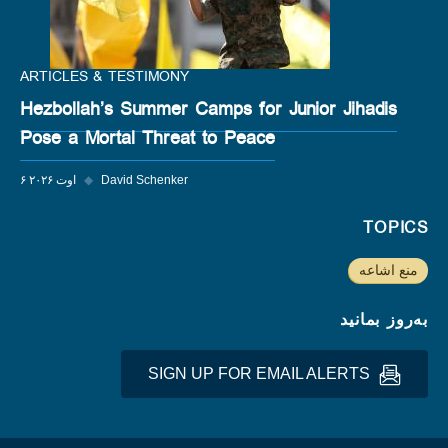
ARTICLES & TESTIMONY
Hezbollah’s Summer Camps for Junior Jihadis
Pose a Mortal Threat to Peace
David Schenker
◆
۶ اوت ۲۰۲۶
TOPICS
منع اشاعه
به‌روز بمانید
SIGN UP FOR EMAIL ALERTS