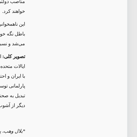
مناصب دولتی
خواهند کرد.
این ناهمخوان
باطل نگه
خوا
می
شد و نسب
تصویر کلی:
ا
ایالات متحده
با ایران و ا
پارلمانی تو
تبدیل به صحن
دیگر از آشوب 
*بلال وهب، پ