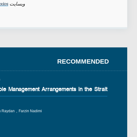
وبسایت
axios
RECOMMENDED
S
ble Management Arrangements in the Strait
 Raydan
Farzin Nadimi