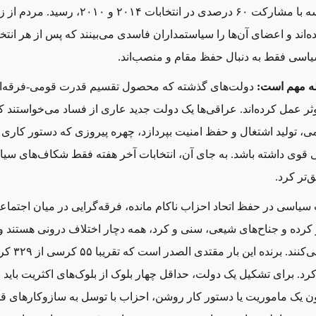
ه با مشارکت ۶۰
درصدی در انتخابات ۲۰۱۴ و ۲۰۱۰، رسی
ه
اند و اعضای آن‌ها را سیاستمداران فاسدی می
بینند که پس از هر انتخ
سیاسی فقط به دنبال حفظ مقام و منصب
اند.
له مهم است:
دولت
های گذشته که محصول تقسیم قدرت قومی-فرقه
ا
ثر عمل کرده
اند. عراقی
ها یک دولت جدید عاری از فساد می
خواستند که
 تولید اشتغال و حفظ امنیت بپردازد، چهره
پیروزی که دستور کاری
قوی داشته باشد. به جای آن، انتخابات آخر هفته فقط شکاف‌های سی
ق
تر کرد.
 سیاسی در حفظ اتحاد احزاب ناکام مانده، فرقه
گرایی در میان اجتما
کرده
و جناح‌های شیعی، سنی و کرد، همه دچار اختلاف درونی هستند 
ی
کنند. برنده ای
کرد. برای تشکیل یک دولت، حداقل چهار بلوک از بلوک‌های اکثریت باید ب
ون یک ماموریت یا دستور کار روشن، احزاب با توسل به سازوکارهای ق