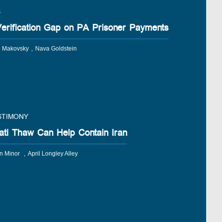
S
Verification Gap on PA Prisoner Payments
d Makovsky
Nava Goldstein
STIMONY
ati Thaw Can Help Contain Iran
on Minor
April Longley Alley