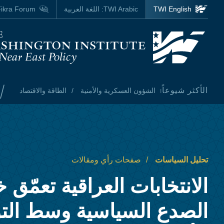
Skip to main content
TWI English
TWI Arabic:
اللغة العربية
ikra Forum
Homepage
/
الأكثر شيوعاً:
الشؤون العسكرية والأمنية
الطاقة والاقتصاد
تحليل السياسات
صفحات رأي ومقالات
الانتخابات العراقية تعمّق
الصدع السياسية وسط التو