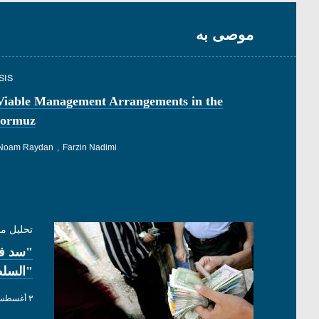
موصى به
SIS
Viable Management Arrangements in the
 Hormuz
Noam Raydan
Farzin Nadimi
تحليل م
"سد فج
"السلط
٣ أغسطس ٢٠٢٦