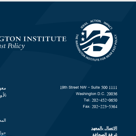
Homepage
1111 19th Street NW - Suite 500
معه
Washington D.C. 20036
الأ
Tel: 202-452-0650
Fax: 202-223-5364
المعهد هو من
الاتصال بالمعهد
Footer contact links
حول
ks
غرفة الصحافة