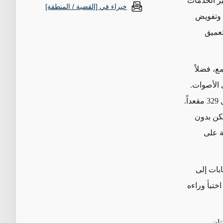
ير الخدمات
خبراء في [القضية / المنطقة]
 وتفويض
تعميق
ع، فضلاً
 الأصوات.
وقد حصل مقتدى الصدر، الذي فاز في الانتخابات هذه المرة، على حوالي 55 من أصل 329 مقعداً.
كن بدون
ة على
ابات إلى
ختبأ وراءه
تان