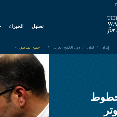
F
Main navigation
تحليل
الخبراء
ح
إيران
لبنان
دول الخليج العربي
جميع المناطق
Toggle List of
 خطوط
تر