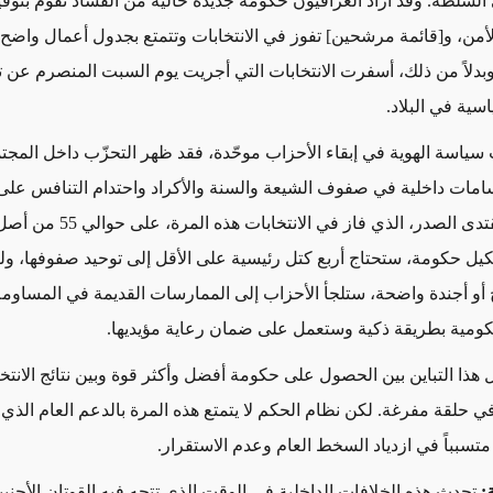
السلطة. وقد أراد العراقيون حكومة جديدة خالية من الفساد تقوم بتوف
أمن، و[قائمة مرشحين] تفوز في الانتخابات وتتمتع بجدول أعمال واضح
دلاً من ذلك، أسفرت الانتخابات التي أجريت يوم السبت المنصرم عن 
سية في البلاد.
اسة الهوية في إبقاء الأحزاب موحّدة، فقد ظهر التحزّب داخل المجتم
امات داخلية في صفوف الشيعة والسنة والأكراد واحتدام التنافس على
ل حكومة، ستحتاج أربع كتل رئيسية على الأقل إلى توحيد صفوفها، ول
و أجندة واضحة، ستلجأ الأحزاب إلى الممارسات القديمة في المساوم
ومية بطريقة ذكية وستعمل على ضمان رعاية مؤيديها.
 هذا التباين بين الحصول على حكومة أفضل وأكثر قوة وبين نتائج الانتخ
في حلقة مفرغة. لكن نظام الحكم لا يتمتع هذه المرة بالدعم العام الذي ا
تسبباً في ازدياد السخط العام وعدم الاستقرار.
:
تحدث هذه الخلافات الداخلية في الوقت الذي تتجه فيه القوتان الأجنبي