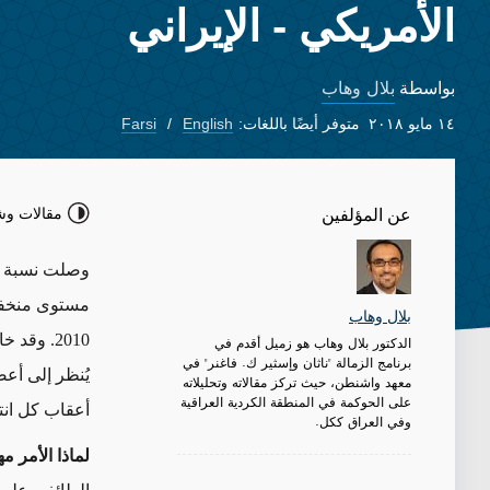
الأمريكي - الإيراني
بلال وهاب
بواسطة
١٤ مايو ٢٠١٨
متوفر أيضًا باللغات:
English
Farsi
مقالات وش
عن المؤلفين
وصلت نسبة ال
بلال وهاب
2010. وق
الدكتور بلال وهاب هو زميل أقدم في
برنامج الزمالة "ناثان وإسثير ك. فاغنر" في
يُنظر إلى أ
معهد واشنطن، حيث تركز مقالاته وتحليلاته
على الحوكمة في المنطقة الكردية العراقية
أعقاب كل انت
وفي العراق ككل.
لماذا الأمر م