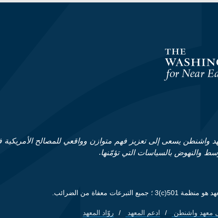
د واشنطن يسعى إلى تعزيز فهم متوازن وواقعي للمصالح الأمريكية 
وسط والنهوض بالسياسات التي تؤمّنها.
ظمة 501(c)3 ؛ جميع التبرعات معفاة من الضرائب.
 معهد واشنطن
ادعم المعهد
روّاد المعهد
Footer quick lin