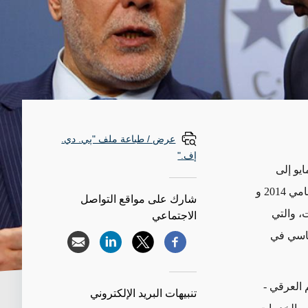
عرض / طباعة ملف "پي. دي.
إف."
يو إلى
مستوى منخفض بلغ أقل من 45 في المائة، بعد أن كانت 60 في المائة في انتخابات عامي 2014 و
شارك على مواقع التواصل
ت، والتي
الاجتماعي
ياسي في
 العرقي -
تنبيهات البريد الإلكتروني