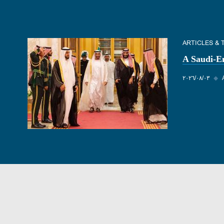
ARTICLES &
A Saudi-E
◆
٠٣‏/٠٨‏/٢٠٢٦