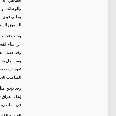
الطائفي على 
والوظائف وال
وطني قوي. وب
الشقوق السيا
وحيث فشلت سي
عن قيام انقس
ومن أجل تشكي
تفويض صريح أ
المناصب الحك
وقد يؤدي مثل
إبقاء العراق 
في الماضي، م
الصورة الكلية