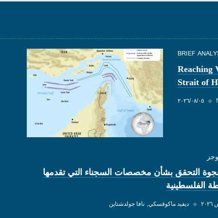
BRIEF ANALY
Reaching 
Strait of
◆
٠٥‏/٠٨‏/٢٠٢٦
وجز
وة التحقق بشأن مخصصات السجناء التي تقدمها
ة الفلسطينية
◆
ديفيد ماكوفسكي
نافا جولدشتاين