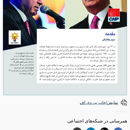
نمایش/چاپ پی.دی.اف
همرسانی در شبکه‌های اجتماعی