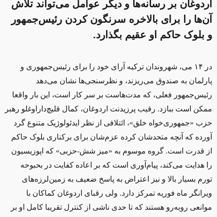
اردوغان بر رسانه‌ها و دیگر عوامل می‌تواند تلاش
آن‌ها را برای بالاخره سرنگون کردن رئیس‌جمهور
و بلوک حاکم او عقیم بگذارد.
در ۱۴ می، شهروندان ترکیه آرای خود را برای رئیس‌جمهوری و
پارلمان به صندوق می‌ریزند، و نظرسنجی‌ها نشان می‌دهد
رئیس‌جمهور فعلی، که مدت‌هاست بر سر کار است، این بار واقعا
ممکن است ببازد. رقیب پرزیدنت اردوغان، کمال قلیچ‌داراوغلو رهبر
حزب «جمهوری‌خواه خلق»، ائتلافی از نظر ایدئولوژیک متنوع گرد
آورده که آنچه متحدشان کرده عزم‌شان برای برکناری بلوک حاکم
از قدرت است. گروه موسوم به «میز شش‌-حزبی» که اپوزیسیون
را هدایت می‌کند، پیام‌آوری ا‌ست که بر اعاده کفایت در بحبوحه
تورم بسیار بالا و نیز اعتراض به پاسخ ضعیف به زمین‌لرزه‌های
ویرانگر ماه فوریه تمرکز دارد. ولی رقبای اردوغان کماکان با
موانعی روبه‌رو هستند که تا حدی ناشی از کنترل تقریبا کامل او بر