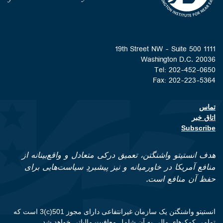
1111 19th Street NW - Suite 500
Washington D.C. 20036
Tel: 202-452-0650
Fax: 202-223-5364
تماس
Footer contact links
اتاق خبر
Subscribe
هدف انستیتو واشنگتن، تعمیق درکی متعادل و واقع‌بینانه از
منافع آمریکا در خاورمیانه و نیز پیشبردِ سیاست‌هایی برای
حفظ آن منافع است.
انستیتو واشنگتن یک سازمان غیرانتفاعی دارای مجوز 501(c)3 است که
تمامی کمک‌های مالی به آن شامل معافیت مالیاتی خواهد شد.