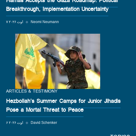
Hamas Accepts the Gaza Roadmap: Political
Breakthrough, Implementation Uncertainty
Neomi Neumann
◆
۷ اوت ۲۰۲۶
ARTICLES & TESTIMONY
Hezbollah’s Summer Camps for Junior Jihadis
Pose a Mortal Threat to Peace
David Schenker
◆
۶ اوت ۲۰۲۶