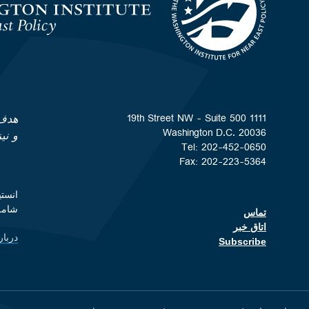
Homepage
1111 19th Street NW - Suite 500
هدف 
Washington D.C. 20036
و نی
Tel: 202-452-0650
Fax: 202-223-5364
شامل
تماس
Footer contact links
اتاق خبر
دربار
nks
Subscribe