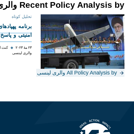
Recent Policy Analysis by والری لینسی
تحلیل کوتاه
برنامه پهپادها
امنیتی و پاسخ
۲۳ مهٔ ۲۰۲۳
◆
کنث ا
والری لینسی
All Policy Analysis by والری لینسی