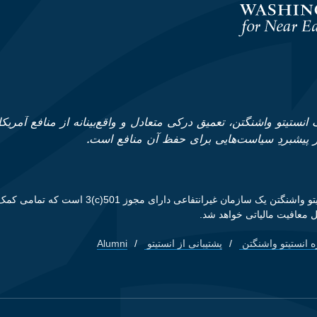
انستیتو واشنگتن، تعمیق درکی متعادل و واقع‌بینانه از منافع آمریکا
ز پیشبردِ سیاست‌هایی برای حفظ آن منافع است.
انستیتو واشنگتن یک سازمان غیرانتفاعی دارای مجوز 01
 معافیت مالیاتی خواهد شد.
ه انستیتو واشنگتن
پشتیبانی از انستیتو
Alumni
Footer quick li