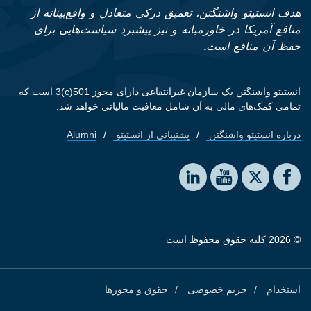
هدف انستیتو واشنگتن، تعمیق درکی متعادل و واقع‌بینانه از
منافع آمریکا در خاورمیانه و نیز پیشبردِ سیاست‌هایی برای
حفظ آن منافع است.
انستیتو واشنگتن یک سازمان غیرانتفاعی دارای مجوز 501(c)3 است که
تمامی کمک‌های مالی به آن شامل معافیت مالیاتی خواهد شد.
درباره انستیتو واشنگتن
پشتیبانی از انستیتو
Alumni
Footer quick links
Social media
The Washington Institute on LinkedIn
The Washington Institute on YouTube
The Washington Institute on Facebook
The Washington Institute on X
© 2026 کلیه حقوق محفوظ است
استخدام
حریم خصوصی
حقوق و مجوزها
Footer