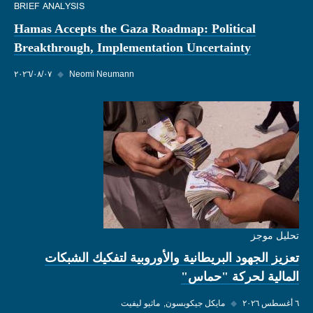
BRIEF ANALYSIS
Hamas Accepts the Gaza Roadmap: Political
Breakthrough, Implementation Uncertainty
Neomi Neumann
◆
٠٧‏/٠٨‏/٢٠٢٦
تحليل موجز
تعزيز الجهود البريطانية والأوروبية لتفكيك الشبكات
المالية لحركة "حماس"
٦ أغسطس ٢٠٢٦
◆
مايكل جيكوبسون
ماثيو ليفيت