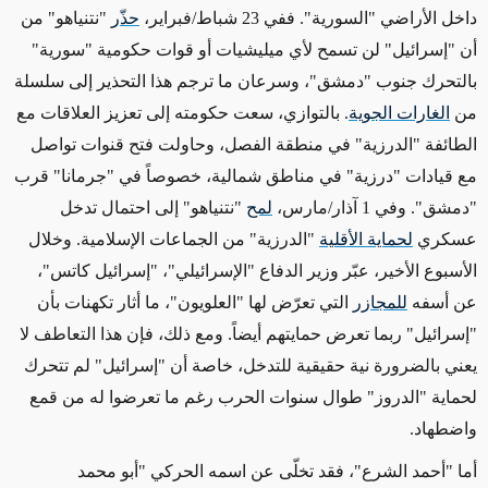
داخل الأراضي "السورية". ففي 23 شباط/فبراير،
حذّر
"نتنياهو" من
أن "إسرائيل" لن تسمح لأي ميليشيات أو قوات حكومية "سورية"
بالتحرك جنوب "دمشق"، وسرعان ما ترجم هذا التحذير إلى سلسلة
من
الغارات الجوية
. بالتوازي، سعت حكومته إلى تعزيز العلاقات مع
الطائفة "الدرزية" في منطقة الفصل، وحاولت فتح قنوات تواصل
مع قيادات "درزية" في مناطق شمالية، خصوصاً في "جرمانا" قرب
"دمشق". وفي 1 آذار/مارس،
لمح
"نتنياهو" إلى احتمال تدخل
عسكري
لحماية الأقلية
"الدرزية" من الجماعات الإسلامية. وخلال
الأسبوع الأخير، عبّر وزير الدفاع "الإسرائيلي"، "إسرائيل كاتس"،
عن أسفه
للمجازر
التي تعرّض لها "العلويون"، ما أثار تكهنات بأن
"إسرائيل" ربما تعرض حمايتهم أيضاً. ومع ذلك، فإن هذا التعاطف لا
يعني بالضرورة نية حقيقية للتدخل، خاصة أن "إسرائيل" لم تتحرك
لحماية "الدروز" طوال سنوات الحرب رغم ما تعرضوا له من قمع
واضطهاد
.
أما "أحمد الشرع"، فقد تخلّى عن اسمه الحركي "أبو محمد