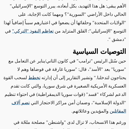
الأهم يبقى: هل هذا التهديد، بكل أبعاده، يبرر التوسع "الإسرائيلي"
الحالي داخل الأراضي "السورية"؟ ومهما كانت الإجابة، على
"الولايات المتحدة" وحلفائها أن يضعوا في اعتبارهم سبباً إضافياً لهذا
التوسع "الإسرائيلي": القلق المتزايد من
تعاظم النفوذ "التركي"
في
"دمشق
".
التوصيات السياسية
حين سُئل الرئيس "ترامب" في كانون الثاني/يناير عن التعامل مع
"سوريا" بعد "الأسد"، قال: "سوريا غارقة في فوضاها وهم لا
يحتاجون لتدخلنا." وتشير التقارير إلى أن إدارته
تخطط
لسحب القوة
العسكرية الأمريكية الصغيرة في شرق سوريا، والتي كانت تقدم
الدعم لشركاء "قسد" (قوات سوريا الديمقراطية) في احتواء تنظيم
"الدولة الإسلامية"، وضمان أمن مراكز الاحتجاز التي
تضم آلاف
المقاتلين
والمؤيدين وعائلاتهم.
ورغم هذا الانسحاب، لا تزال لدى "واشنطن" مصلحة ملحّة في