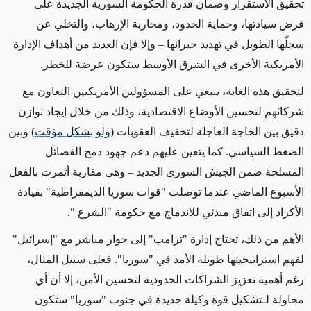
تحقيق الاستقرار وضمان قدرة الحكومة السورية الجديدة على
فرض سيادتها، وحماية الحدود، ومحاربة الإرهاب، والتخلي عن
سجلّها الطويل في تهديد جيرانها – وإلا فإن العديد من أهداف الإدارة
الأمريكية الأخرى في الشرق الأوسط ستكون عرضة للخطر.
لتحقيق هذه الغاية، ينبغي على المسؤولين الأمريكيين التعاون مع
شركائهم لتحسين الأوضاع الاقتصادية، وذلك من خلال إيجاد توازن
دقيق بين الحاجة العاجلة لتخفيف العقوبات (
ولو بشكل مؤقت
) وبين
الضغط السياسي. كما يتعين عليهم دعم جهود دمج الفصائل
المسلحة ضمن الجيش السوري الجديد – وهي مقاربة أثمرت بالفعل
الأسبوع الماضي عندما توصلت "قوات سوريا الديمقراطية" بقيادة
الأكراد إلى اتفاق مبدئي للاندماج مع حكومة "الشرع ".
الأهم من ذلك، تحتاج إدارة "ترامب" إلى حوار مباشر مع "إسرائيل"
لفهم استراتيجيتها طويلة الأمد في "سوريا". فعلى سبيل المثال،
رغم أهمية تعزيز الشراكات الحدودية لتحسين الأمن، إلا أن أي
محاولة لـتشكيل قوة وكيلة جديدة في جنوب "سوريا" ستكون