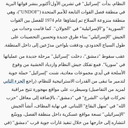
النظام، بدأت "إسرائيل" في تشرين الأول/أكتوبر بنشر قواتها البرية
في منطقة فصل القوات التابعة للأمم المتحدة
("UNDOF")
، وهي
منطقة منزوعة السلاح تم إنشاؤها عام 1974 للفصل بين القوات
"السورية" و"الإسرائيلية" في "الجولان". كما قامت وحدات من
الجيش "الإسرائيلي" ببناء طرق جديدة وتحسين التحصينات على
طول السياج الحدودي، ودفعَت بلواءين مدرّعين إلى داخل المنطقة
.
عقب سقوط "دمشق"، دخلت "إسرائيل" مرحلة جديدة من عملياتها
في "سوريا". فمع تفكك جيش النظام وازدياد الخشية من وقوع
الأسلحة في أيدي مجموعات معادية، شنت "إسرائيل" حملة جوية
لتدمير ما تبقى من القدرات الاستراتيجية للنظام، (راجع
الجزء الثاني
لمزيد من التفاصيل) وسيطرت على مواقع مهجورة تتيح مراقبة
تحركات قوات "الشرع" في "دمشق"، بالإضافة إلى معاقل "حزب
الله" في "سهل البقاع" اللبناني. في نهاية المطاف، أنشأ الجيش
"الإسرائيلي" تسعة مواقع عسكرية داخل منطقة الفصل، ووسّع
انتشاره إلى خارجها من خلال تنفيذ غارات جوية قرب "دمشق" (في