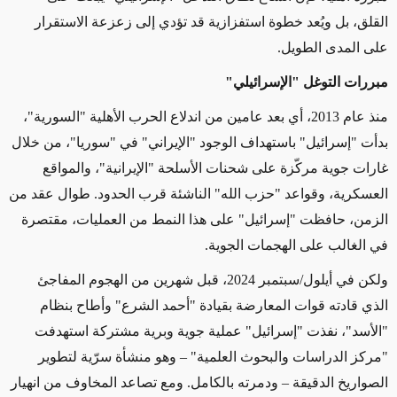
القلق، بل ويُعد خطوة استفزازية قد تؤدي إلى زعزعة الاستقرار
على المدى الطويل
.
مبررات التوغل "الإسرائيلي"
منذ عام 2013، أي بعد عامين من اندلاع الحرب الأهلية "السورية"،
بدأت "إسرائيل" باستهداف الوجود "الإيراني" في "سوريا"، من خلال
غارات جوية مركّزة على شحنات الأسلحة "الإيرانية"، والمواقع
العسكرية، وقواعد "حزب الله" الناشئة قرب الحدود. طوال عقد من
الزمن، حافظت "إسرائيل" على هذا النمط من العمليات، مقتصرة
في الغالب على الهجمات الجوية
.
ولكن في أيلول/سبتمبر 2024، قبل شهرين من الهجوم المفاجئ
الذي قادته قوات المعارضة بقيادة "أحمد الشرع" وأطاح بنظام
"الأسد"، نفذت "إسرائيل" عملية جوية وبرية مشتركة استهدفت
"مركز الدراسات والبحوث العلمية" – وهو منشأة سرّية لتطوير
الصواريخ الدقيقة – ودمرته بالكامل. ومع تصاعد المخاوف من انهيار