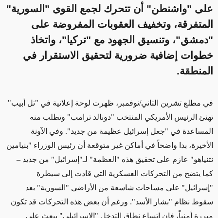
على "واشنطن" أن تتحرك لجمع القوى "السورية"
المتفرقة، وتخفيف العقوبات المفروضة على
"دمشق"، وتنسيق الجهود مع "تركيا"، واتخاذ
خطوات إضافية ضرورية لتحقيق الاستقرار في
المنطقة.
في مطلع تشرين الثاني/نوفمبر، ظهرت لوحة إعلانية في "تل أبيب"
تهنئ الرئيس الأمريكي المنتخب "دونالد ترامب" وتطلب منه
المساعدة في "جعل إسرائيل عظيمة من جديد". وفي الآونة
الأخيرة، بدا واضحاً في أماكن غير متوقعة أن رئيس الوزراء "بنيامين
نتنياهو" عازم على تحقيق هذه "العظمة" لـ"إسرائيل" من جديد –
كما يتضح من التحركات العسكرية التي قادت إلى سيطرة
"إسرائيل" على مساحات شاسعة من الأراضي "السورية" بعد
سقوط نظام "بشار الأسد". ورغم أن بعض هذه التحركات قد تكون
مبررة أمنياً، فإن اتساع نطاق التدخل "الإسرائيلي" يبعث على