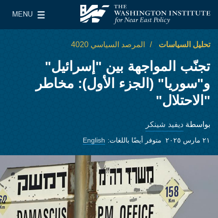
Skip to main content
MENU
معهد واشنطن لسياسات الشرق الأدنى
le Main Menu
تحليل السياسات
المرصد السياسي 4020
تجنّب المواجهة بين "إسرائيل"
و"سوريا" (الجزء الأول): مخاطر
"الاحتلال"
ديفيد شينكر
بواسطة
٢١ مارس ٢٠٢٥
متوفر أيضًا باللغات:
English