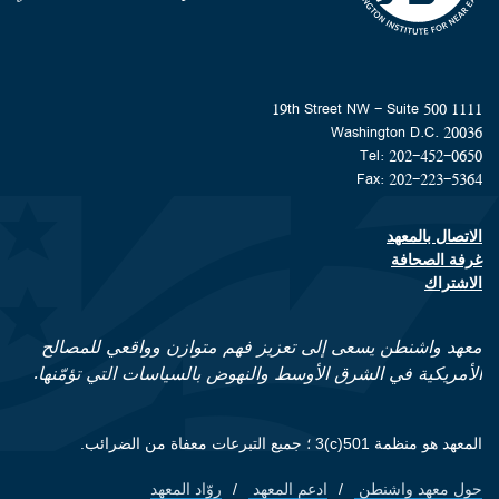
1111 19th Street NW - Suite 500
Washington D.C. 20036
Tel: 202-452-0650
Fax: 202-223-5364
الاتصال بالمعهد
Footer contact links
غرفة الصحافة
الاشتراك
معهد واشنطن يسعى إلى تعزيز فهم متوازن وواقعي للمصالح
الأمريكية في الشرق الأوسط والنهوض بالسياسات التي تؤمّنها.
المعهد هو منظمة 501(c)3 ؛ جميع التبرعات معفاة من الضرائب.
حول معهد واشنطن
ادعم المعهد
روّاد المعهد
Footer quick links