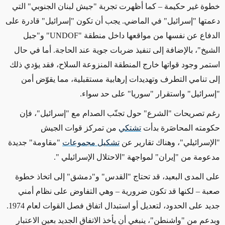
خطوة غير حكيمة – كما أظهرت تجربة "جيش لبنان الجنوبي" التي
دعمتها "إسرائيل" في الماضي. يجب أن تكون "إسرائيل" قادرة على
الدفاع عن نفسها من مواقعها داخل منطقة "UNDOF"
و"جبل
الشيخ"، بالإضافة إلى تنفيذ ضربات جوية عند الحاجة. أما في حال
استمر وجود قواتها خارج المنطقة المنزوعة السلاح، فقد يؤدي ذلك
إلى تنامي التطرف وتهديدات إرهابية مستقبلية، مما يقوّض أمن
"إسرائيل" واستقرار "سوريا" على حد سواء
.
رغم تصريحات "الشرع" حول تجنّب الصدام مع "إسرائيل"، فإن
حكومته المحاصَرة بدأت
تشتكي
من تمركز قوات الجيش
"الإسرائيلي"، وهناك تقارير عن
تشكيل مجموعات
"مقاومة" جديدة
مدعومة من "إيران" لمواجهة "الاحتلال الإسرائيلي ".
على المدى البعيد، قد تحتاج "القدس" و"دمشق" إلى اتخاذ خطوة
صعبة – لكنها قد تكون ضرورية – وهي التفاوض على نظام أمني
جديد على الحدود، لتعديل أو استبدال اتفاق فصل القوات لعام 1974.
وبدعم من "واشنطن"، ينبغي أن يأخذ الاتفاق الجديد بعين الاعتبار