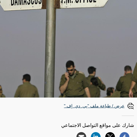
عرض / طباعة ملف "پي. دي. إف."
شارك على مواقع التواصل الاجتماعي