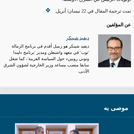
تمت ترجمة المقال في 22 نيسان/ أبريل.
عن المؤلفين
ديفيد شينكر
ديفيد شينكر هو زميل أقدم في برنامج الزمالة
"توب" في معهد واشنطن ومدير "برنامج «ليندا
وتوني روبين» حول السياسة العربية"، كما شغل
سابقا منصب مساعد وزير الخارجية لشؤون الشرق
الأدنى.
موصى به