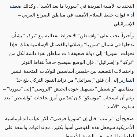
التحديات الأمنية الفريدة في "سوريا ما بعد الأسد"، وكذلك
ضعف
أداء
قوات حفظ السلام الأممية في مناطق الصراع العربي –
الإسرائيلي.
وأخيراً، يجب على "واشنطن" الانخراط بفعالية مع "تركيا" بشأن
تدخلها في شمال "سوريا" وصلاتها بالفصائل الإسلامية هناك. فإذا
تحولت "سوريا" إلى دولة ضعيفة ذات مناطق نفوذ دائمة لكل من
"تركيا" و"إسرائيل"، فإن الوضع سيصبح حافلاً بنقاط التوتر
واحتمالات التصعيد بين حليفين أساسيين للولايات المتحدة. تشير
التقارير
إلى أن قلق "إسرائيل" من تزايد النفوذ التركي بلغ حدّ
مطالبتها "واشنطن" بتسهيل عودة الجيش "الروسي" إلى "سوريا" –
رغم أن انسحاب "موسكو" كان يُعدّ من أبرز نجاحات "واشنطن" بعد
سقوط "الأسد ".
صحيح أن "ترامب" قال إن "سوريا فوضى"، لكن غياب الدبلوماسية
الأمريكية سيجعل هذه الفوضى أسوأ بكثير، مع تداعيات واسعة على
أولويات الرئيس في الشرق الأوسط.