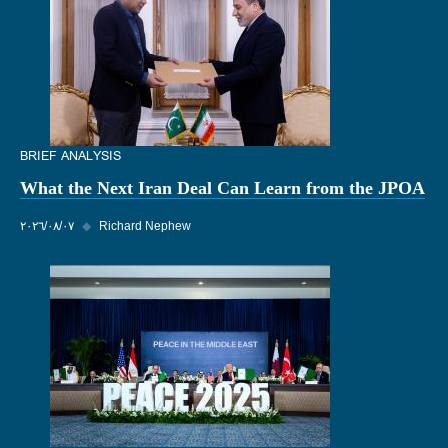
BRIEF ANALYSIS
What the Next Iran Deal Can Learn from the JPOA
Richard Nephew
◆
٠٧‏/٠٨‏/٢٠٢٦