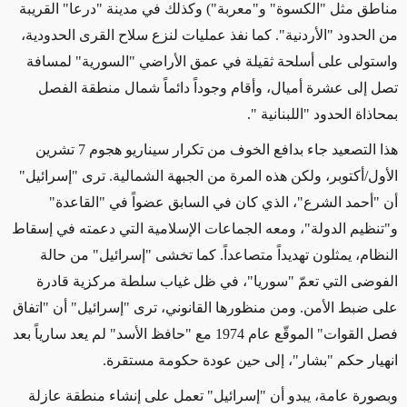
مناطق مثل "الكسوة" و"معربة") وكذلك في مدينة "درعا" القريبة
من الحدود "الأردنية". كما نفذ عمليات لنزع سلاح القرى الحدودية،
واستولى على أسلحة ثقيلة في عمق الأراضي "السورية" لمسافة
تصل إلى عشرة أميال، وأقام وجوداً دائماً شمال منطقة الفصل
بمحاذاة الحدود "اللبنانية
".
هذا التصعيد جاء بدافع الخوف من تكرار سيناريو هجوم 7 تشرين
الأول/أكتوبر، ولكن هذه المرة من الجبهة الشمالية. ترى "إسرائيل"
أن "أحمد الشرع"، الذي كان في السابق عضواً في "القاعدة"
و"تنظيم الدولة"، ومعه الجماعات الإسلامية التي دعمته في إسقاط
النظام، يمثلون تهديداً متصاعداً. كما تخشى "إسرائيل" من حالة
الفوضى التي تعمّ "سوريا"، في ظل غياب سلطة مركزية قادرة
على ضبط الأمن. ومن منظورها القانوني، ترى "إسرائيل" أن "اتفاق
فصل القوات" الموقّع عام 1974 مع "حافظ الأسد" لم يعد سارياً بعد
انهيار حكم "بشار"، إلى حين عودة حكومة مستقرة
.
وبصورة عامة، يبدو أن "إسرائيل" تعمل على إنشاء منطقة عازلة