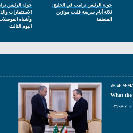
جولة الرئيس ترامب في الخليج:
جولة الرئيس ترا
ثلاثة أيام سريعة قلبت موازين
الاستثمارات والذ
المنطقة
وأشباه الموصلات
اليوم الثالث
BRIEF ANAL
What the
◆
٠٧‏/٠٨‏/٢٠٢٦