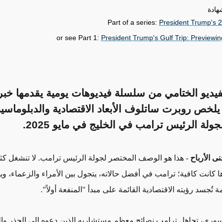
هادة
Part of a series:
President Trump's 2
or see Part 1:
President Trump's Gulf Trip: Previewi
فيديو الختامي من سلسلة فيديوهات يومية يقدمها خبر
لخص روبرت ساتلوف الأبعاد الاقتصادية والدبلوماسية
لجولة الرئيس ترامب في الخليج في مايو 2025.
ى الأرباح
- هذا هو الوصف المختصر لجولة الرئيس ترامب. لا تنشغل كثيرا
 كانت كافية؛ ترامب في أفضل حالاته، يتجول بين الأمراء والزعماء، وي
جسد رؤيته الاقتصادية القائمة على مبدأ "المنفعة أولاً".
وري، تجاهل ترامب نصائح معظم مستشاريه الذين دعوه إلى الحذر وال