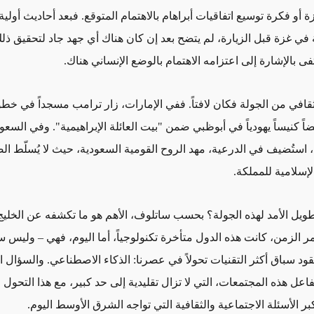
 أو فكرة توسيع اتفاقيات أبراهام بالاهتمام المتوقع. فبعد أحاديث أول
 في غزة قبل الزيارة، لم يتضح بعد إن كان هناك أي جهد جاد لتحقيق ذ
ى بالإشارة إلى اعتزامه الاهتمام بالوضع الإنساني هناك.
لثقافي من الجولة فكان لافتاً. ففي الإمارات، زار ترامب مسجداً في خط
يضاً كنيساً يهودياً في أبوظبي ضمن "بيت العائلة الإبراهيمية". وفي السع
 استُضيف في الدرعية، مهد الروح القومية السعودية، حيث لا يُسلّط الضو
إسلامية للمملكة.
 طويل الأمد لهذه الجولة؟ بحسب ساتلوف، الأهم هو ما تكشفه عن الخليج
 الزمن، كانت هذه الدول متأخرة تكنولوجياً، أما اليوم، فهي – وليس س
قود سباق أكثر التقنيات تحولاً في عصرنا: الذكاء الاصطناعي. والسؤال ال
عل هذه المجتمعات، التي لا تزال تقليدية إلى حد كبير، مع هذا التحول ا
بر الأسئلة الاجتماعية والثقافية التي تواجه الشرق الأوسط اليوم.