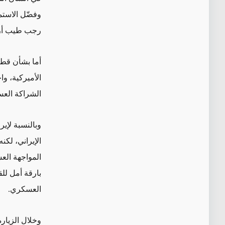
وفضّل الاستم
رجب طيب أردو
أما بشأن قطر
الأميركية، وا
الشراكة العس
وبالنسبة لإير
الإيراني، لكن
المواجهة العس
بارقة أمل للق
العسكري.
وخلال الزيار