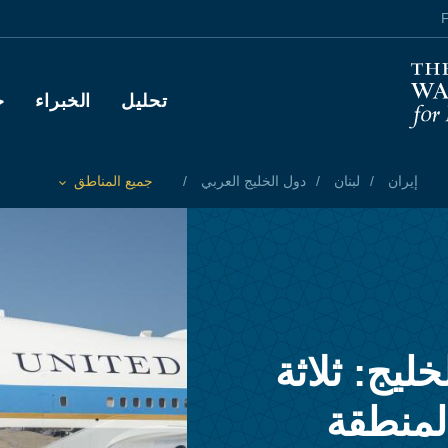
F
Main navigation
تحليل
الخبراء
ح
إيران
لبنان
دول الخليج العربي
جميع المناطق
Toggle List of
يج: ثلاثة
لمنطقة