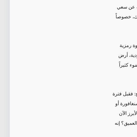
ية عن سعي
لك، خصوصاً
وة رمزية
ودية، أرض
ء كثيراً
: فقبل فترة
نغافورة أو
أبرز الآن
لعميق؟ إنه