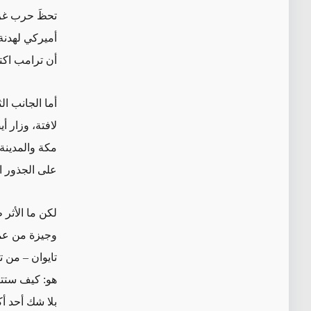
تحظَ حرب غزة
أميركي لهدنة
أن ترامب اكتف
أما الجانب ا
لافتة، وزار أ
مكة والمدينة،
على الجذور ال
لكن ما الأثر
وجيزة من عمر
تايوان – من ت
هو: كيف ستتفا
بلا شك أحد أك