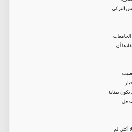
يس التركي
 الجامعات
فادها أن
تخصيب
يار
يكون بمثابة
لتدخل
 أكثر. لم