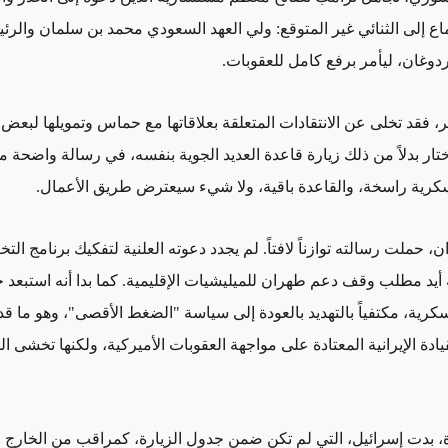
اع إلى الثنائي غير المتوقع: ولي العهد السعودي محمد بن سلمان والرئ
غان، ليأمر برفع كامل للعقوبات.
، فقد تخلى عن الانتقادات المتعلقة بعلاقاتها مع حماس وتمويلها لبعض
ختار بدلاً من ذلك زيارة قاعدة العديد الجوية بنفسه، في رسالة واضحة م
كرية راسخة، والقاعدة باقية، ولا شيء سيعترض طريق الأعمال.
ان، حملت رسالته توازناً لافتاً. لم يجدد دعوته العلنية لتفكيك برنامج ال
ه أيد مطلب وقف دعم طهران للميليشيات الإقليمية. كما بدا أنه استبعد خ
كرية، مكتفياً بالتهديد بالعودة إلى سياسة "الضغط الأقصى"، وهو ما قد 
يادة الإيرانية المعتادة على مواجهة العقوبات الأميركية، ولكنها تخشى ا
ة، بدت إسرائيل، التي لم تكن ضمن جدول الزيارة، كمراقب من الخارج لا