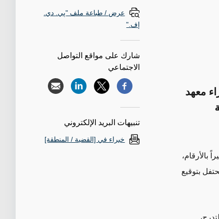
عرض / طباعة ملف "پي. دي.
إف."
شارك على مواقع التواصل
الاجتماعي
اء معهد
تنبيهات البريد الإلكتروني
خبراء في [القضية / المنطقة]
ً بالأرقام،
حتفل بتوقيع
تدرج،