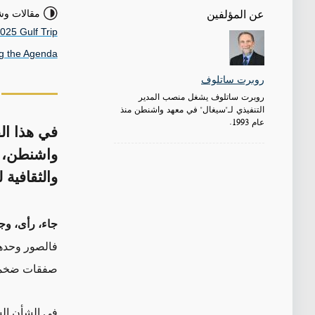
مقالات وش
عن المؤلفين
025 Gulf Trip
ng the Agenda
روبرت ساتلوف
روبرت ساتلوف يشغل منصب المدير
التنفيذي لـ"سيغال" في معهد واشنطن منذ
عام 1993.
في هذا ال
واشنطن، ي
والثقافية 
جاء، رأى، وجن
فالصور وحدها
صفقات ضخمة تُ
في الشأن الس