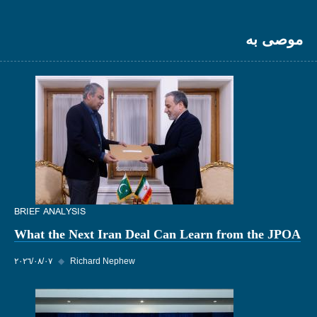
موصى به
BRIEF ANALYSIS
What the Next Iran Deal Can Learn from the JPOA
Richard Nephew
◆
٠٧‏/٠٨‏/٢٠٢٦