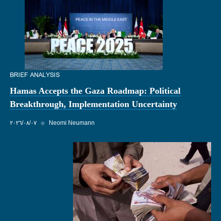
BRIEF ANALYSIS
Hamas Accepts the Gaza Roadmap: Political
Breakthrough, Implementation Uncertainty
Neomi Neumann
◆
٠٧‏/٠٨‏/٢٠٢٦