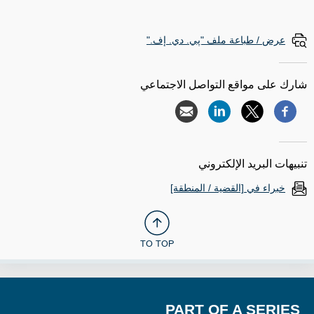
عرض / طباعة ملف "پي. دي. إف."
شارك على مواقع التواصل الاجتماعي
تنبيهات البريد الإلكتروني
خبراء في [القضية / المنطقة]
TO TOP
PART OF A SERIES