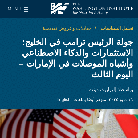
Skip to main content
MENU
معهد واشنطن لسياسات الشرق الأدنى
le Main Menu
تحليل السياسات
مقابلات وعروض تقديمية
جولة الرئيس ترامب في الخليج:
الاستثمارات والذكاء الاصطناعي
وأشباه الموصلات في الإمارات –
اليوم الثالث
إليزابيث دينت
بواسطة
١٦ مايو ٢٠٢٥
متوفر أيضًا باللغات:
English