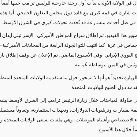
ل في الولاية الأولى، بدأت أول رحلة خارجية للرئيس ترامب حينها أيضاً
ث شارك في قمة كبرى مع قادة دول مجلس التعاون الخليجي. أما هذه 
ة في ظل أحداث متسارعة قد تُحدث تحولات كبرى في الشرق الأوسط.
ر هذا الفيديو، تم إطلاق سراح المواطن الأميركي– الإسرائيلي إيدان 
س في غزة. كما انتهت للتو الجولة الرابعة من المحادثات الأميركية– ال
 النووي الإيراني. وفي الأسبوع الماضي، تم الإعلان عن وقف إطلاق نار 
ثيين في اليمن، بوساطة عُمانية.
الزيارة تحديداً هو أنها لا تتمحور حول ما ستقدمه الولايات المتحدة للمن
دمه دول الخليج للولايات المتحدة.
 طاولة المباحثات خلال زيارة الرئيس ترامب إلى الشرق الأوسط يشم
 بمليارات وتريليونات الدولارات، وتعهدات استثمارية، وتعاوناً مستقبليا
ء الاصطناعي وأشباه الموصلات، وهي ملفات تسعى الولايات المتحدة ود
اً خلال هذا الأسبوع.