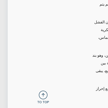
 يتم
ان الفشل
كرية
حماس،
، وهو بند
 بين
ع، يبقى
ع إحراز
TO TOP