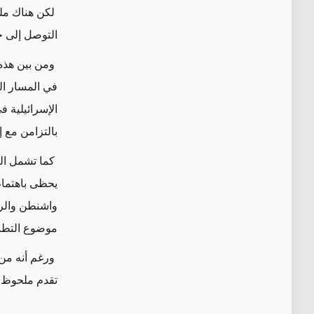
لكن هناك مل
التوصل إلى حل
ومن بين هذه
في المسار ال
الإسرائيلية 
بالتزامن مع إ
كما تشمل الن
يحظى باهتمام 
واشنطن والري
موضوع التطبي
ورغم أنه من 
تقدم ملحوظ ف