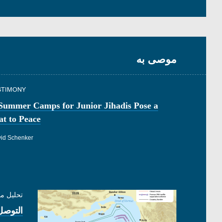
موصى به
STIMONY
 Summer Camps for Junior Jihadis Pose a
t to Peace
id Schenker
تحليل م
التوصل