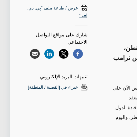
عرض / طباعة ملف "پي. دي.
إف."
شارك على مواقع التواصل
الاجتماعي
نطن،
يس ترامب
تنبيهات البريد الإلكتروني
خبراء في [القضية / المنطقة]
يس الآن على
يعقد
قادة الدول
ر، واليوم