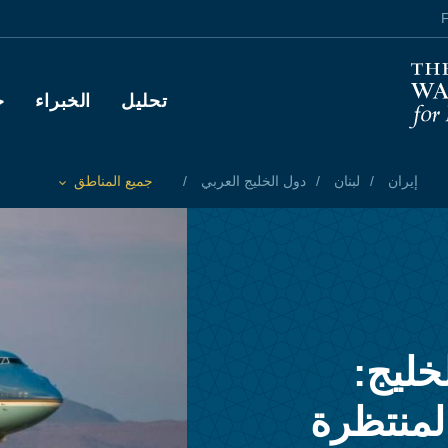
F
Main navigation
تحليل
الخبراء
ح
إيران
لبنان
دول الخليج العربي
جميع المناطق
Toggle List of
خليج:
المنتظرة