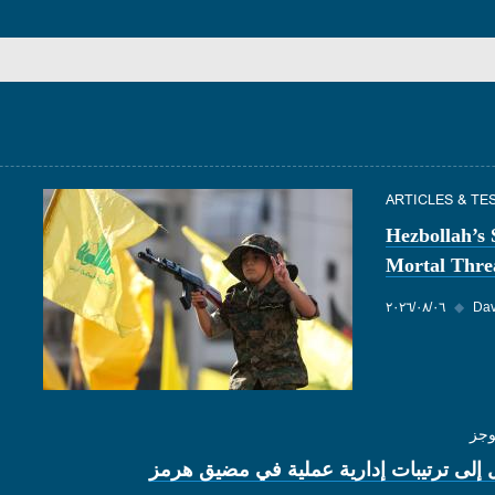
ARTICLES & TE
Hezbollah’s
Mortal Threa
Dav
◆
٠٦‏/٠٨‏/٢٠٢٦
وجز
 إلى ترتيبات إدارية عملية في مضيق هرمز