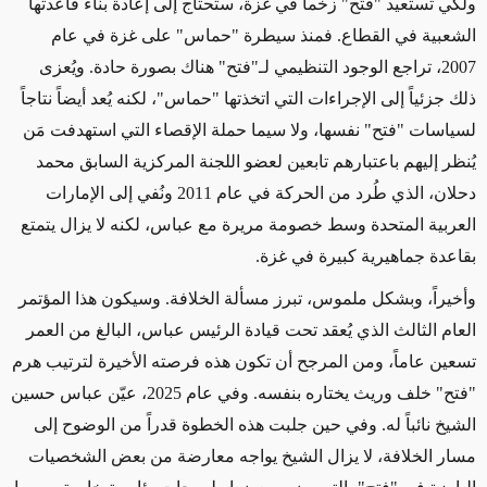
ولكي تستعيد "فتح" زخماً في غزة، ستحتاج إلى إعادة بناء قاعدتها
الشعبية في القطاع. فمنذ سيطرة "حماس" على غزة في عام
2007، تراجع الوجود التنظيمي لـ"فتح" هناك بصورة حادة. ويُعزى
ذلك جزئياً إلى الإجراءات التي اتخذتها "حماس"، لكنه يُعد أيضاً نتاجاً
لسياسات "فتح" نفسها، ولا سيما حملة الإقصاء التي استهدفت مَن
يُنظر إليهم باعتبارهم تابعين لعضو اللجنة المركزية السابق محمد
دحلان، الذي طُرد من الحركة في عام 2011 ونُفي إلى الإمارات
العربية المتحدة وسط خصومة مريرة مع عباس، لكنه لا يزال يتمتع
بقاعدة جماهيرية كبيرة في غزة.
وأخيراً، وبشكل ملموس، تبرز مسألة الخلافة. وسيكون هذا المؤتمر
العام الثالث الذي يُعقد تحت قيادة الرئيس عباس، البالغ من العمر
تسعين عاماً، ومن المرجح أن تكون هذه فرصته الأخيرة لترتيب هرم
"فتح" خلف وريث يختاره بنفسه. وفي عام 2025، عيّن عباس حسين
الشيخ نائباً له. وفي حين جلبت هذه الخطوة قدراً من الوضوح إلى
مسار الخلافة، لا يزال الشيخ يواجه معارضة من بعض الشخصيات