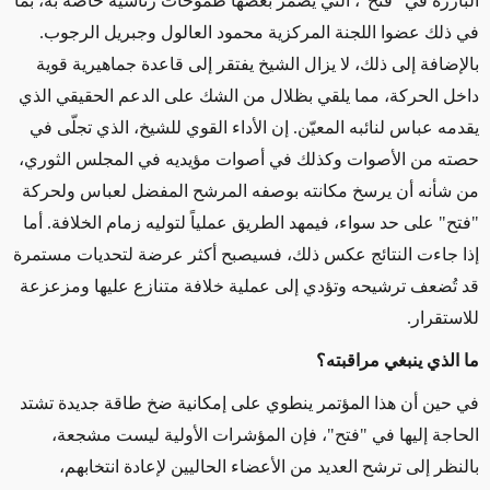
البارزة في "فتح"، التي يضمر بعضها طموحات رئاسية خاصة به، بما
في ذلك عضوا اللجنة المركزية محمود العالول وجبريل الرجوب.
بالإضافة إلى ذلك، لا يزال الشيخ يفتقر إلى قاعدة جماهيرية قوية
داخل الحركة، مما يلقي بظلال من الشك على الدعم الحقيقي الذي
يقدمه عباس لنائبه المعيّن. إن الأداء القوي للشيخ، الذي تجلّى في
حصته من الأصوات وكذلك في أصوات مؤيديه في المجلس الثوري،
من شأنه أن يرسخ مكانته بوصفه المرشح المفضل لعباس ولحركة
"فتح" على حد سواء، فيمهد الطريق عملياً لتوليه زمام الخلافة
.
أما
إذا جاءت النتائج عكس ذلك، فسيصبح أكثر عرضة لتحديات مستمرة
قد تُضعف ترشيحه وتؤدي إلى عملية خلافة متنازع عليها ومزعزعة
للاستقرار
.
ما الذي ينبغي مراقبته؟
في حين أن هذا المؤتمر ينطوي على إمكانية ضخ طاقة جديدة تشتد
الحاجة إليها في "فتح"، فإن المؤشرات الأولية ليست مشجعة،
بالنظر إلى ترشح العديد من الأعضاء الحاليين لإعادة انتخابهم،