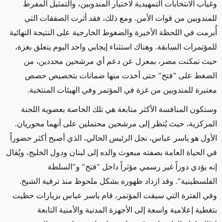
وغياب الانتخابات التمهيدية لاختيار المندوبين، والتمثيل المفرط
للمندوبين من قوات الأمن. ومع ذلك، فقد أثرت الصفقات التي
أُبرمت في اللحظة الأخيرة والضغوط الخارجية على النتيجة النهائية
للمؤتمرات السابقة. وهناك استثناء إيجابي واحد اليوم يتعلق بغزة،
حيث تمكنت مصر، بمعزل عن دعم أي مرشحين محددين، من
الضغط على "فتح" حتى أخذت منها ضمانات بتخصيص حصص
معتبرة للمندوبين من غزة في المؤتمر وفي الهيئات المنتخبة
.
وستكون المنافسة الأكثر متابعة هي تلك الخاصة بعضوية اللجنة
المركزية، حيث يُنظر إلى مرشحين محتملين على أنهما محوريان.
الأول هو ياسر عباس، نجل الرئيس الحالي، الذي أصبح أكثر حضوراً
في الحياة العامة بصفته مبعوث والده إلى لبنان ودول الخليج، ويُقال
إنه يؤدي دوراً غير رسمي مؤثراً داخل "فتح" و"السلطة
الفلسطينية". وقد ازداد ظهوره بشكل ملحوظ منذ ترقية الشيخ.
وفي الفترة التي سبقت المؤتمر، قام ياسر عباس بزيارات حظيت
بتغطية إعلامية واسعة إلى الأجهزة المدنية والأمنية التابعة