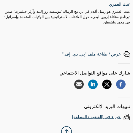
غيث العمري
غيث العمري هو زميل أقدم في برنامج الزمالة "مؤسسة روزاليند وآرثر جيلبيرت" ضمن
"برنامج «عائلة إروين ليفي» حول العلاقات الاستراتيجية بين الولايات المتحدة وإسرائيل"
في معهد واشنطن.
عرض / طباعة ملف "پي. دي. إف."
شارك على مواقع التواصل الاجتماعي
تنبيهات البريد الإلكتروني
خبراء في [القضية / المنطقة]