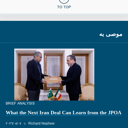
TO TOP
موصى به
BRIEF ANALYSIS
What the Next Iran Deal Can Learn from the JPOA
Richard Nephew
◆
٠٧‏/٠٨‏/٢٠٢٦