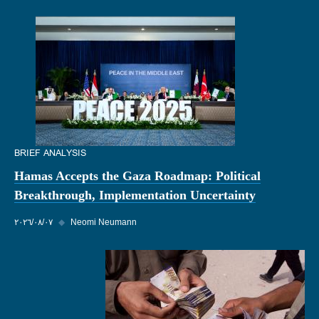
BRIEF ANALYSIS
Hamas Accepts the Gaza Roadmap: Political
Breakthrough, Implementation Uncertainty
Neomi Neumann
◆
٠٧‏/٠٨‏/٢٠٢٦