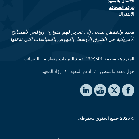
الاتصال بالمعهد
Footer contact links
غرفة الصحافة
الاشتراك
معهد واشنطن يسعى إلى تعزيز فهم متوازن وواقعي للمصالح
الأمريكية في الشرق الأوسط والنهوض بالسياسات التي تؤمّنها.
المعهد هو منظمة 501(c)3 ؛ جميع التبرعات معفاة من الضرائب.
حول معهد واشنطن
ادعم المعهد
روّاد المعهد
Footer quick links
Social media
The Washington Institute on LinkedIn
The Washington Institute on YouTube
The Washington Institute on Facebook
The Washington Institute on X
© 2026 جميع الحقوق محفوظة.