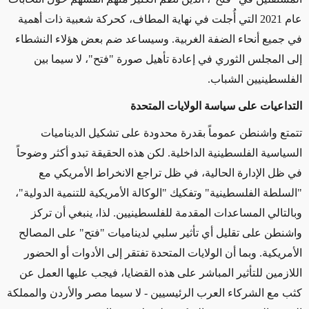
عام 2021 التي أُجلت في نهاية المطاف، كحركة شعبية ذات أهمية
في جميع أنحاء الضفة الغربية. وسيساعد ضم بعض هؤلاء النشطاء
إلى المجلس الثوري في إعادة تأهيل صورة "فتح"، لا سيما بين
الفلسطينيين الشباب
.
التداعيات
على سياسة الولايات المتحدة
تتمتع واشنطن عموماً بقدرة محدودة على تشكيل الديناميات
السياسية الفلسطينية الداخلية. لكن هذه الحقيقة تبدو أكثر وضوحاً
في ظل الإدارة الحالية، في ظل تراجع الانخراط الأمريكي مع
"السلطة الفلسطينية" وتفكيك "الوكالة الأمريكية للتنمية الدولية"،
وبالتالي المساعدات المقدمة للفلسطينيين. لذا، ينبغي أن تركز
واشنطن على تقليل أي تأثير سلبي لديناميات "فتح" على المصالح
الأمريكية. وبما أن الولايات المتحدة تفتقر إلى الأدوات أو الحضور
اللازمين للتأثير المباشر على هذه القضايا، فيجب عليها العمل عن
كثب مع الشركاء العرب الرئيسيين - لا سيما مصر والأردن والمملكة