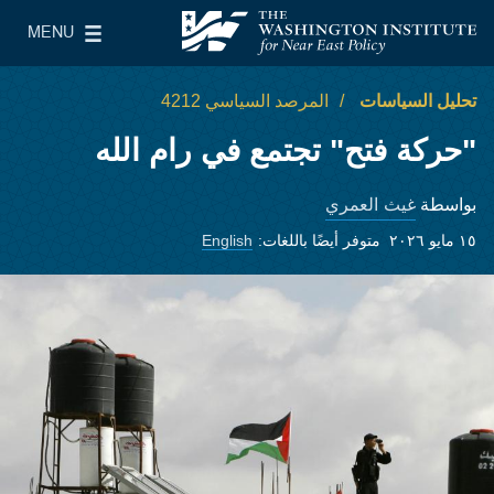
Skip to main content
MENU
معهد واشنطن لسياسات الشرق الأدنى
le Main Menu
تحليل السياسات
المرصد السياسي 4212
"حركة فتح" تجتمع في رام الله
غيث العمري
بواسطة
١٥ مايو ٢٠٢٦
متوفر أيضًا باللغات:
English