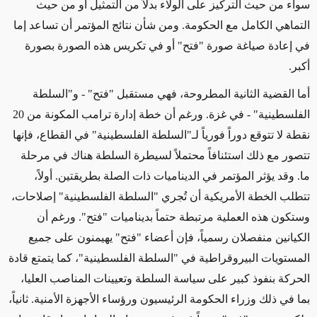
سواء من حيث التركيز على الولاء بدلاً من التمثيل أو من حيث
التماهي الكامل مع الحكومة. ومن شأن نتائج المؤتمر أن تساعد إما
في إعادة صياغة صورة "فتح" أو في تكريس هذه الصورة بصورة
أكبر
.
أما القضية الثانية المطروحة، فهي مستقبل "فتح" - و"السلطة
الفلسطينية" - في غزة. ورغم أن خطة إدارة ترامب المكونة من 20
نقطة لا تتوقع دوراً فورياً لـ"السلطة الفلسطينية" في القطاع، فإنها
تتصور مع ذلك استئنافاً محتملاً لسيطرة السلطة هناك في مرحلة
ما. وقد يؤثر المؤتمر في الديناميات ذات الصلة بطريقتين. أولاً،
تتطلب الخطة الأمريكية أن تُجري "السلطة الفلسطينية" إصلاحات،
وستكون هذه العملية مرتبطة حتماً بديناميات "فتح". ورغم أن
الكيانين منفصلان رسمياً، فإن أعضاء "فتح" يهيمنون على جميع
المستويات البيروقراطية في "السلطة الفلسطينية"، كما يتمتع قادة
الحركة بنفوذ كبير على سياسة السلطة وتعيينات المناصب العليا،
بما في ذلك وزراء الحكومة الرئيسيون ورؤساء الأجهزة الأمنية. ثانياً،