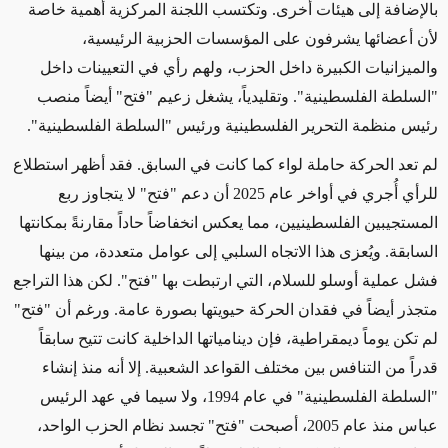
بالإضافة إلى هيئات أخرى. وتكتسب اللجنة المركزية أهمية خاصة
لأن أعضائها يشرفون على المؤسسات الحزبية الرئيسية،
والميزانيات الكبيرة داخل الحزب، ولهم رأي في التعيينات داخل
"السلطة الفلسطينية". وتقليدياً، يشغل زعيم "فتح" أيضاً منصب
رئيس منظمة التحرير الفلسطينية ورئيس "السلطة الفلسطينية".
لم تعد الحركة حاملة لواء
كما كانت في السابق. فقد أظهر استطلاع
للرأي أُجري في أواخر عام 2025 أن دعم "فتح" لا يتجاوز ربع
المستجيبين الفلسطينيين، مما يعكس انخفاضاً حاداً مقارنةً بمكانتها
السابقة. ويُعزى هذا الاتجاه السلبي إلى عوامل متعددة، من بينها
فشل عملية أوسلو للسلام، التي ارتبطت بها "فتح". لكن هذا التراجع
متجذر أيضاً في فقدان الحركة حيويتها بصورة عامة. ورغم أن "فتح"
لم تكن يوماً ديمقراطية، فإن دينامياتها الداخلية كانت تتيح سابقاً
قدراً من التنافس بين مختلف القواعد الشعبية. إلا أنه منذ إنشاء
"السلطة الفلسطينية" في عام 1994، ولا سيما في عهد الرئيس
عباس منذ عام 2005، أصبحت "فتح" تجسد نظام الحزب الواحد،