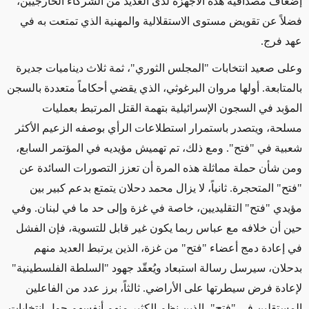
إضعاف مصداقية هذه الأجهزة لدى العديد من الشركاء الخارجيين،
فضلاً عن تقويض مستوى الاستقلالية والمهنية الذي تمتعت به في
عهد فرج
.
وعلى صعيد انتخابات
"
المجلس الثوري"، ثمة ثلاث ديناميات جديرة
بالمتابعة. أولها مروان البرغوثي، الذي يقضي أحكاماً متعددة بالسجن
المؤبد في السجون الإسرائيلية بتهمة القتل المرتبط بعمليات
مسلحة، ويتصدر باستمرار استطلاعات الرأي بوصفه الزعيم الأكثر
شعبية في "فتح
"
. ومع ذلك، تم تهميش مؤيديه في المؤتمر السابع،
ومن شأن حملة مماثلة هذه المرة أن تعزز التصورات السائدة عن
"فتح" المتحجرة. ثانياً، لا يزال محمد دحلان يتمتع بدعم كبير بين
مؤيدي "فتح" التقليديين، خاصة في غزة وإلى حد ما في لبنان. وفي
حين أن خلافه مع عباس ربما يكون غير قابل للتسوية، فإن الفشل
في إعادة دمج أعضاء "فتح" من غزة، الذين يرتبط العديد منهم
بدحلان، سيرسل رسالة استبعاد ويُعقّد جهود "السلطة الفلسطينية"
لإعادة فرض سيطرتها على الأراضي. ثالثاً، برز عدد من الفاعلين
المستقلين في "فتح"، الذين نظم الكثير منهم أنفسهم حول انتخابات