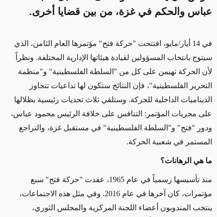
عباس والحكم في غزة، من بين قضايا أخرى.
في 14 أيار/مايو، افتتحت "حركة فتح" مؤتمرها العام الثامن، الذي
سيتوج بانتخاب المسؤولين لقيادة هيئاتها الإدارية المختلفة. ونظراً
لأن الحركة تهيمن على كل من "السلطة الفلسطينية" و"منظمة
التحرير الفلسطينية"، فإن النتائج ستكون لها تداعيات تتجاوز
الديناميات الداخلية للحركة. وستلقي ثلاث تحديات رئيسية بظلالها
على مجريات المؤتمر: التنافس على خلافة الرئيس محمود عباس،
ودور "فتح" و"السلطة الفلسطينية" في مستقبل غزة، والتراجع
المستمر في شعبية الحركة
.
ما هي الرهانات؟
منذ تأسيسها رسمياً في عام 1965، عقدت "حركة فتح" سبع
مؤتمرات، كان آخرها في عام 2016. وفي مثل هذه الاجتماعات،
ينتخب المندوبون أعضاء اللجنة المركزية والمجلس الثوري،