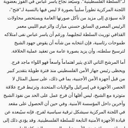
لـ"السلطة الفلسطينية". وسيُعد نجاح ياسر عباس في الفوز بعضوية
اللجنة المركزية تطوراً سلبياً بصورة لا لبس فيها بالنسبة لـ"فتح"،
لأنه سيؤدي إلى مزيد من تآكل صورتها العامة ويستحضر محاولات
الرئيس المصري السابق حسني مبارك والزعيم الليبي معمر
القذافي توريث السلطة لنجليهما. ورغم أن ياسر عباس نفى امتلاكه
طموحات رئاسية، فإن انتخابه من شأنه أن يقوض جهود الشيخ
لترسيخ سلطته، وأن يزيد بصورة عامة من تعقيد عملية الخلافة
.
أما المرشح الثاني الذي يثير اهتماماً واسعاً فهو اللواء ماجد فرج.
ويحظى رئيس جهاز الأمن الفلسطيني منذ فترة طويلة بتقدير كبير
من قبل أجهزة الأمن الأجنبية، بما في ذلك، على سبيل المثال لا
الحصر، الأجهزة في إسرائيل والولايات المتحدة. وترتبط فرج علاقة
متوترة مع الشيخ، ليس أقلها أن فرج عمل على الحد من نفوذ الشيخ
وآخرين داخل المؤسسة الأمنية. وفي حين أن الحصول على مقعد
في اللجنة المركزية سيشكل ترقية سياسية لفرج، فإنه سيُبعده عن
قيادة الأجهزة الأمنية التابعة للسلطة الفلسطينية. وقد يؤدي ذلك إلى