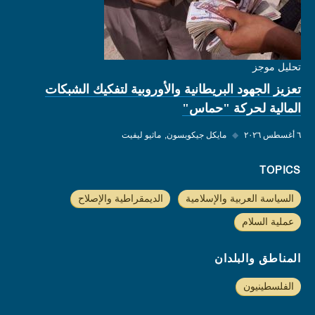
تحليل موجز
تعزيز الجهود البريطانية والأوروبية لتفكيك الشبكات
المالية لحركة "حماس"
٦ أغسطس ٢٠٢٦
◆
مايكل جيكوبسون
ماثيو ليفيت
TOPICS
السياسة العربية والإسلامية
الديمقراطية والإصلاح
عملية السلام
المناطق والبلدان
الفلسطينيون