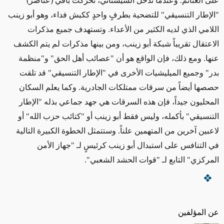
على الغنائم. و
عند
ما تدخّل السيستاني، تحرّكت باقي (عناصر)
"الإطار التنسيقي" للتضحية بطرفٍ واحدٍ ككبش فداء، وهو أبو زينب
اللامي الذي
لديه الكثير من الأعداء
. وتستهدف
جميع مذكرات
الاعتقال
تقريباً شبكة أبو زينب، ومن بينها مذكرات لم يتم الكشف
عنها.
ومع ذلك، فإن
الواقع هو أن "عصائب أهل الحق" و"منظمة
بدر"
وجميع
الميليشيات الأخرى في "الإطار التنسيقي"
قد تلقت
حصصها أيضاً من سرقات ممتلكات الجادرية. وكما يعلم السكان
المحليون جيداً، فإن هذه السرقات هي جهد جماعي بذله "الإطار
التنسيقي" بأكمله، وليس
فقط
أبو زينب أو "كتائب حزب الله" أو
لاعبين آخرين من المتهمين علناً. وستتمثل الخطوة الكبيرة التالية
في التنافس على استبدال أبو زينب كرئيسٍ لـ "جهاز الأمن
المركزي"
التابع لـ
"قوات الحشد الشعبي".
عن المؤلفين