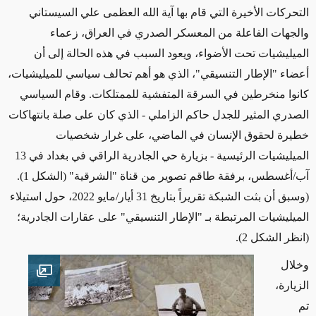
التحركات الأخيرة التي قام بها آية الله العظمى علي السيستاني
والجهات الفاعلة من المعسكر الصدري في العراق، زعماء
الميليشيات تحت الأضواء، ويعود السبب في هذه الحالة إلى أن
أعضاء "الإطار التنسيقي"، الذي هو أهم تحالف سياسي للميليشيات،
كانوا
منخرطين
في السرقة المتفشية للممتلكات. وقام السياسي
الصدري المثير للجدل حاكم الزاملي
- الذي كان على صلة بانتهاكات
خطيرة لحقوق الإنسان في الماضي، على غرار شخصيات
الميليشيات الرئيسية - بزيارة
حي الجادرية الراقي في بغداد في 13
آب/أغسطس، برفقة طاقم تصوير من قناة "الشرقية"
(الشكل 1).
(وسبق أن بثت الشبكة تقريراً بتاريخ 31 أيار/مايو 2022، حول استيلاء
الميليشيات
المرتبطة بـ "الإطار التنسيقي" على عقارات
الجادرية؛
(انظر الشكل 2).
وخلال
en image
الزيارة،
تم