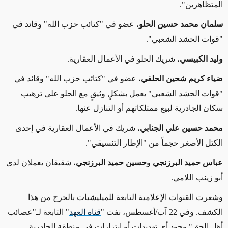
المتظاهرين"
.
سلمان محمد حسين الحلو
، عضو في "كتائب حزب الله" وقائد في
"قوات الحشد الشعبي".
وليد الكبيسي
، شريك الحلو في الأعمال العقارية.
ضياء كريم شحين الحلفي
، عضو في "كتائب حزب الله" وقائد في
"قوات الحشد الشعبي" يعمل بشكلٍ وثيقٍ مع الحلو على ترهيب
سكان الجادرية لبيع ممتلكاتهم أو التنازل عنها.
محمد حسين علي الجنابي
، شريك في الأعمال العقارية في إحدى
الكتل الأصغر حجماً من "الإطار التنسيقي".
عباس حميد البرزنجي
و
حسين حميد البرزنجي
، شقيقان يعملان لدى
أبو زينب اللامي.
وشعرت القنوات الإعلامية التابعة للميليشيات
بالحرج من هذا
الكشف
. وفي 22 آب/أغسطس، نفت "
قناة العهد
" التابعة لـ"عصائب
أهل الحق" وجود أي تهديدات أو ابتزازات في منطقة الجادرية