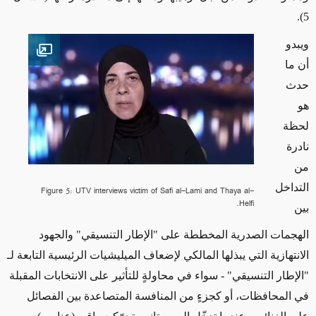
.
5)
ويبدو
en image
أن ما
حدث
هو
لحظة
نادرة
من
التداخل
Figure 5: UTV interviews victim of Safi al-Lami and Thaya al-
Helfi.
بين
الهجمات الصدرية المخططة على "الإطار التنسيقي" والجهود
الانتهازية التي يبذلها المالكي لإضعاف الميليشيات الرئيسية التابعة
لـ
"الإطار التنسيقي"
-
سواء في محاولةٍ للتأثير على الانتخابات المقبلة
في المحافظات، أو كجزءٍ من المنافسة المتصاعدة بين الفصائل