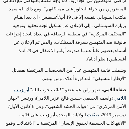
أراضي المواطنين في الجادرية، كما وجّه مكتبه بالتواصل مع الأهالي
المتضررين من جراء التجاوز على ممتلكاتهم".
ومع ذلك،
لم يعمد
مكتب السوداني بنفسه إلا في 19 آب/أغسطس - أي بعد القيام
بزيارة السيستاني - إلى الإعلان عن تشكيل لجنة تحقيق وتوجيه
"المحكمة المركزية" في منطقة الرصافة في بغداد باتخاذ إجراءات
قانونية ضد المتهمين بسرقة الممتلكات،
والذين تم الإعلان عن
أسماء
بعضهم
علناً
عندما صدرت
أوامر الاعتقال
في 29 آب/
أغسطس
(انظر أدناه)
.
وشملت قائمة المتهمين عدداً
من الشخصيات المرتبطة بفصائل
"الإطار التنسيقي" المذكورة أعلاه، ومن بينهم:
صفاء اللامي
، صهر وابن عم
عضو "كتائب حزب الله"
أبو زينب
اللامي
(واسمه الحقيقي حسين فالح عزيز اللامي)، ورئيس "جهاز
الأمن المركزي" في "قوات الحشد الشعبي". وفي 6 كانون الأول/
ديسمبر 2019،
صنّفت
الولايات المتحدة أبو زينب على قائمة
"الانتهاكات الجسيمة لحقوق الإنسان" المرتبطة
بـ "الاغتيالات وقمع