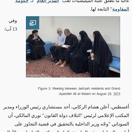
غالباً ما تَطلق عليه الميليشيات لقب "
المدير العام
" لـ"
حكومة
المقاومة
" التابعة لها.
وفي
Open image
13 آب/
Figure 3: Meeting between Jadriyah residents and Grand
Ayatollah Ali al-Sistani on August 19, 2023.
أغسطس، أعلن هشام الركابي، أحد مستشاري رئيس الوزراء ومدير
المكتب الإعلامي لرئيس "ائتلاف دولة القانون" نوري المالكي، أن
السوداني "وجّه وزير الداخلية بالتحقيق في قضية التجاوز على