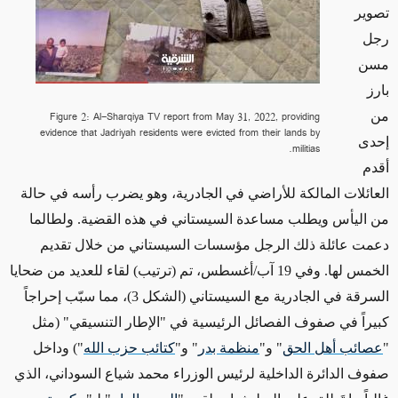
تصوير
رجل
مسن
بارز
من
Figure 2: Al-Sharqiya TV report from May 31, 2022, providing
evidence that Jadriyah residents were evicted from their lands by
إحدى
militias.
أقدم
العائلات المالكة للأراضي في الجادرية، وهو يضرب رأسه
في حالة
من اليأس
ويطلب مساعدة السيستاني في هذه القضية. ولطالما
دعمت عائلة ذلك الرجل مؤسسات السيستاني من خلال تقديم
الخمس لها. وفي 19 آب/أغسطس،
تم (ترتيب) لقاء للعديد من
ضحايا
السرقة في الجادرية
مع السيستاني (الشكل 3)
، مما سبّب إحراجاً
كبيراً في صفوف الفصائل الرئيسية في "الإطار التنسيقي" (مثل
"
عصائب أهل الحق
" و"
منظمة بدر
" و"
كتائب حزب الله
") وداخل
صفوف
الدائرة الداخلية
لرئيس الوزراء محمد شياع السوداني، الذي