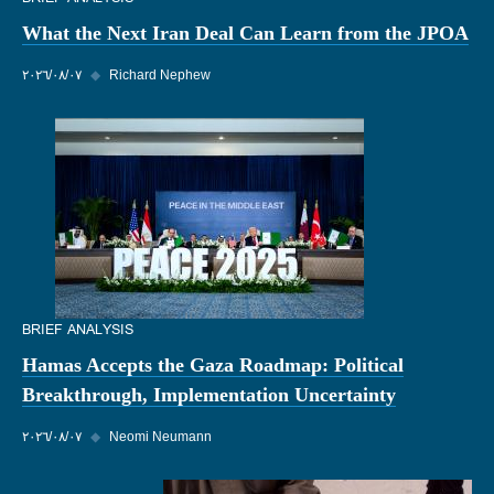
What the Next Iran Deal Can Learn from the JPOA
Richard Nephew
◆
٠٧‏/٠٨‏/٢٠٢٦
BRIEF ANALYSIS
Hamas Accepts the Gaza Roadmap: Political
Breakthrough, Implementation Uncertainty
Neomi Neumann
◆
٠٧‏/٠٨‏/٢٠٢٦