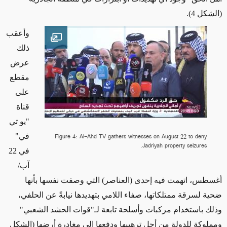
(الشكل 4)
.
وأعقب
Open image
ذلك
عرض
مقطع
على
قناة
"يو تي
Figure 4: Al-Ahd TV gathers witnesses on August 22 to deny
في"
Jadriyah property seizures.
في 22
آب/
أغسطس، اتهمت فيه إحدى (العناصر) التي
وصفت نفسها بأنها
ضحية لسرقة
ممتلكاتها، صفاء اللامي بتهديدها نيابةً عن الحلفي،
وذلك باستخدام مركبات وأسلحة تابعة لـ"قوات الحشد الشعبي"
ومملوكة للدولة من أجل ترهيبها ودفعها إلى مغادرة أرضها
(الشكل