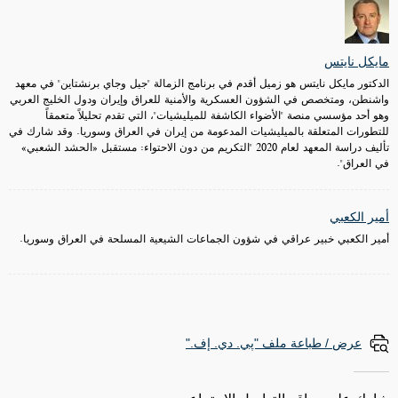
مايكل نايتس
الدكتور مايكل نايتس هو زميل أقدم في برنامج الزمالة "جيل وجاي برنشتاين" في معهد
واشنطن، ومتخصص في الشؤون العسكرية والأمنية للعراق وإيران ودول الخليج العربي
وهو أحد مؤسسي منصة "الأضواء الكاشفة للميليشيات"، التي تقدم تحليلاً متعمقاً
للتطورات المتعلقة بالميليشيات المدعومة من إيران في العراق وسوريا. وقد شارك في
تأليف دراسة المعهد لعام 2020 "التكريم من دون الاحتواء: مستقبل «الحشد الشعبي»
في العراق".
أمير الكعبي
أمير الكعبي خبير عراقي في شؤون الجماعات الشيعية المسلحة في العراق وسوريا.
عرض / طباعة ملف "پي. دي. إف."