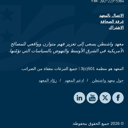
Fax: 202-223-5364
الاتصال بالمعهد
Footer contact links
غرفة الصحافة
الاشتراك
معهد واشنطن يسعى إلى تعزيز فهم متوازن وواقعي للمصالح
الأمريكية في الشرق الأوسط والنهوض بالسياسات التي تؤمّنها.
المعهد هو منظمة 501(c)3 ؛ جميع التبرعات معفاة من الضرائب.
حول معهد واشنطن
ادعم المعهد
روّاد المعهد
Footer quick links
Social media
The Washington Institute on LinkedIn
The Washington Institute on YouTube
The Washington Institute on Facebook
The Washington Institute on X
© 2026 جميع الحقوق محفوظة.