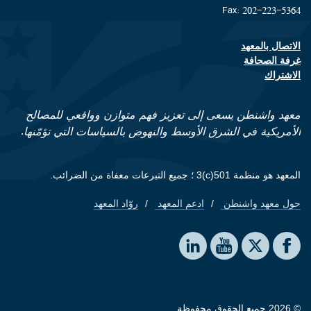
Fax: 202-223-5364
الاتصال بالمعهد
Footer contact links
غرفة الصحافة
الاشتراك
معهد واشنطن يسعى إلى تعزيز فهم متوازن وواقعي للمصالح
الأمريكية في الشرق الأوسط والنهوض بالسياسات التي تؤمّنها.
المعهد هو منظمة 501(c)3 ؛ جميع التبرعات معفاة من الضرائب.
حول معهد واشنطن
ادعم المعهد
روّاد المعهد
Footer quick links
Social media
The Washington Institute on LinkedIn
The Washington Institute on YouTube
The Washington Institute on Facebook
The Washington Institute on X
© 2026 جميع الحقوق محفوظة.