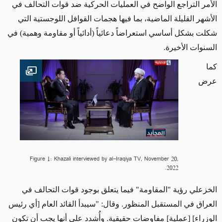
الأمر التراجع الواضح
في العمليات
الحركية ضد قوات التحالف في
الأشهر القليلة الماضية، بما فيها هجمات القوافل اللوجستية التي
شكلت بشكل أساسي استعراضاً دعائياً (أدائياً أو مقاومة وهمية) في
السنوات الأخيرة.
كما
en image
عرض
Figure 1: Khazali interviewed by al-Iraqiya TV, November 20,
2022.
الخزعلي رؤية "المقاومة" فيما يتعلق بوجود قوات التحالف في
العراق في المستقبل المنظور. وقال: "سيبدأ القائد العام [أي رئيس
الوزراء] [عملية] مفاوضات حقيقية. وأُشدد على أنها يجب أن تكون