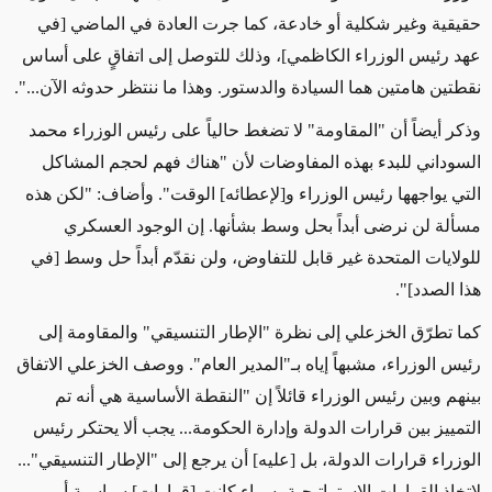
حقيقية وغير شكلية أو خادعة، كما جرت العادة في الماضي [في
عهد
رئيس الوزراء
الكاظمي]، وذلك للتوصل إلى اتفاقٍ على أساس
نقطتين هامتين هما السيادة والدستور. وهذا ما ننتظر حدوثه الآن...".
وذكر أيضاً أن "المقاومة" لا تضغط حالياً على رئيس الوزراء محمد
السوداني للبدء بهذه المفاوضات
لأن "هناك فهم لحجم
المشاكل
التي يواجهها رئيس الوزراء و[لإعطائه] الوقت". وأضاف: "لكن هذه
مسألة لن نرضى أبداً بحل وسط بشأنها. إن الوجود العسكري
للولايات المتحدة غير قابل للتفاوض، ولن نقدّم أبداً
حل وسط
[في
هذا الصدد]".
كما
تطرّق الخزعلي إلى نظرة "الإطار التنسيقي" والمقاومة إلى
رئيس الوزراء، مشبهاً إياه بـ"المدير العام". ووصف الخزعلي الاتفاق
بينهم وبين رئيس الوزراء قائلاً إن "النقطة الأساسية هي أنه تم
التمييز بين قرارات الدولة وإدارة الحكومة... يجب ألا يحتكر رئيس
الوزراء قرارات الدولة، بل [عليه] أن يرجع إلى "الإطار التنسيقي"...
لاتخاذ القرارات الاستراتيجية، سواء كانت [قرارات] سياسية أو