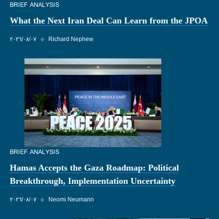
BRIEF ANALYSIS
What the Next Iran Deal Can Learn from the JPOA
Richard Nephew
◆
٠٧‏/٠٨‏/٢٠٢٦
BRIEF ANALYSIS
Hamas Accepts the Gaza Roadmap: Political
Breakthrough, Implementation Uncertainty
Neomi Neumann
◆
٠٧‏/٠٨‏/٢٠٢٦