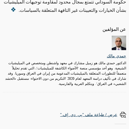
حكومة السوداني
تتمتع ب
مجال محدود
لمقاومة
توجيهات الميليشيات
بشأن
الخيارات والتعيينات
غير التافهة
المتعلقة بالسياسات.
عن المؤلفين
حمدي مالك
الدكتور حمدي مالك هو زميل مشارك في معهد واشنطن ومتخصص في الميليشيات
الشيعية. وهو أحد مؤسسي منصة "الأضواء الكاشفة للميليشيات"، التي تقدم تحليلاً
متعمقاً للتطورات المتعلقة بالميليشيات المدعومة من إيران في العراق وسوريا. وقد
شارك في تأليف دراسة المعهد لعام 2020 "التكريم من دون الاحتواء: مستقبل «الحشد
الشعبي» في العراق". ويتكلم العربية والفارسية.
عرض / طباعة ملف "پي. دي. إف."