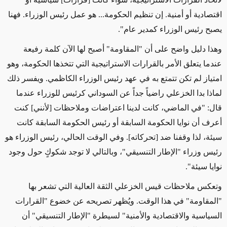
اقتصادية أو أمنية. إن تنظيم الحكومة... هو عمل رئيس الوزراء. فهنا
يصبح رئيس الوزراء كمدير عام".
وهذا دليل واضح على أن "المقاومة" أصبح لها الآن كلمة رفيعة
عندما
يتعلق الأمر بالقرارات الاستراتيجية التي تتخذها الحكومة، وهو
امتياز لم تكن تتمتع به في عهد
رئيس الوزراء
الكاظمي. ويفسر ذلك
لماذا بدا الخزعلي راضياً جداً عن السوداني كرئيس للوزراء عندما
قال: "في الماضي، كانت لدينا اعتراضات وملاحظات [لأنني] كنت
أعرف أن نوايا الحكومة السابقة أو رئيس الحكومة السابقة كانت
سيئة، لذا وقفنا ضد [تحركاته]. وفي الوقت الحالي، رئيس الوزراء هو
رئيس وزراء "الإطار التنسيقي"، وبالتالي
لا توجد
شكوكٍ حول وجود
نوايا سيئة".
وتعكس ملاحظات قيس الخزعلي الثقة العالية التي تشعر بها
"المقاومة" في
هذا الوقت
. ويُظهر تصريحه عن خضوع "القرارات
السياسية والاقتصادية والأمنية" لسيطرة "الإطار التنسيقي" أن