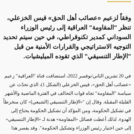
وفقاً لزعيم «عصائب أهل الحق» قيس الخزعلي،
تنظر "المقاومة" العراقية إلى رئيس الوزراء
السوداني كمدير تكنوقراطي، في حين سيتم تحديد
التوجيه الاستراتيجي والقرارات الأمنية من قبل
"الإطار التنسيقي" الذي تقوده الميليشيات.
في 20 تشرين الثاني/نوفمبر 2022، استضافت قناة "العراقية" زعيم
«عصائب أهل الحق»،
قيس الخزعلي
(الشكل 1)
، الذي تحدّث عن
سياسة "المقاومة" تجاه قوات التحالف في الفترة الماضية والأشهر
القليلة المقبلة. وقال إن "
«الإطار التنسيقي [الشيعي]»
كان منخرطاً
في تشكيل الحكومة، ومن المؤكد أن تشكيل الحكومة يحتاج إلى
الهدوء. لذلك
أعطت فصائل
«
المقاومة
»
هدنة لـ «الإطار التنسيقي»
إلى حين اختيار رئيس الوزراء وتشكيل الحكومة". وقد يفسر هذا