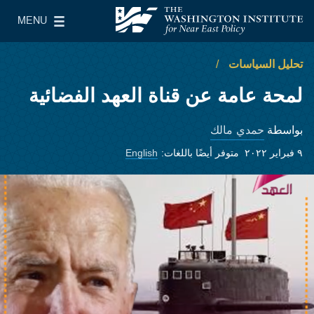
Skip to main content
MENU
معهد واشنطن لسياسات الشرق الأدنى
le Main Menu
تحليل السياسات
لمحة عامة عن قناة العهد الفضائية
حمدي مالك
بواسطة
٩ فبراير ٢٠٢٢
متوفر أيضًا باللغات:
English