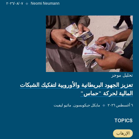
Neomi Neumann
◆
٠٧‏/٠٨‏/٢٠٢٦
تحليل موجز
تعزيز الجهود البريطانية والأوروبية لتفكيك الشبكات
المالية لحركة "حماس"
٦ أغسطس ٢٠٢٦
◆
مايكل جيكوبسون
ماثيو ليفيت
TOPICS
الإرهاب