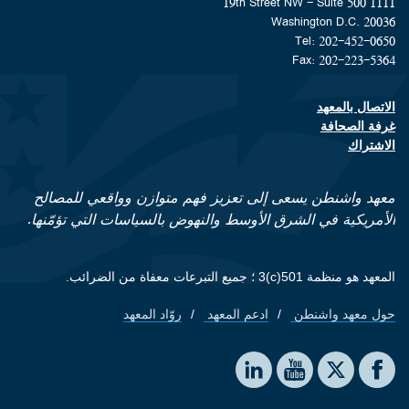
1111 19th Street NW - Suite 500
Washington D.C. 20036
Tel: 202-452-0650
Fax: 202-223-5364
الاتصال بالمعهد
Footer contact links
غرفة الصحافة
الاشتراك
معهد واشنطن يسعى إلى تعزيز فهم متوازن وواقعي للمصالح
الأمريكية في الشرق الأوسط والنهوض بالسياسات التي تؤمّنها.
المعهد هو منظمة 501(c)3 ؛ جميع التبرعات معفاة من الضرائب.
حول معهد واشنطن
ادعم المعهد
روّاد المعهد
Footer quick links
Social media
The Washington Institute on LinkedIn
The Washington Institute on YouTube
The Washington Institute on Facebook
The Washington Institute on X