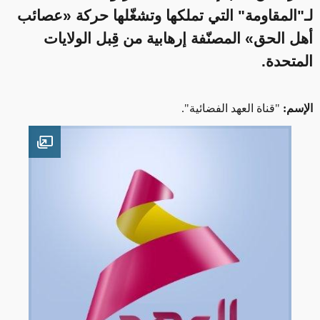
لـ"المقاومة" التي تملكها وتشغّلها حركة «عصائب
أهل الحق» المصنّفة إرهابية من قِبل الولايات
المتحدة.
الإسم:
"قناة العهد الفضائية".
en image