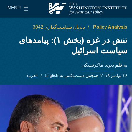
Skip to main content
MENU
le Main Menu
The Washington Institute for Near East Policy
Policy Analysis
دیدبان سیاست‌گذاری 3042
تنش در غزه (بخش ۱): پیامدهای
سیاست اسرائیل
دیوید ماکوفسکی
به قلم
۱۶ نوامبر ۲۰۱۸
همچنین دست‌یافتنی به
English
العربية