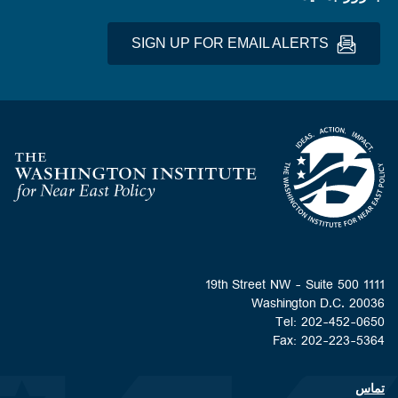
SIGN UP FOR EMAIL ALERTS
Homepage
1111 19th Street NW - Suite 500
Washington D.C. 20036
Tel: 202-452-0650
Fax: 202-223-5364
تماس
Footer contact links