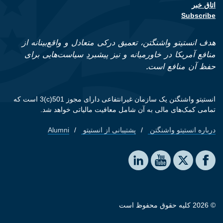
اتاق خبر
Subscribe
هدف انستیتو واشنگتن، تعمیق درکی متعادل و واقع‌بینانه از
منافع آمریکا در خاورمیانه و نیز پیشبردِ سیاست‌هایی برای
حفظ آن منافع است.
انستیتو واشنگتن یک سازمان غیرانتفاعی دارای مجوز 501(c)3 است که
تمامی کمک‌های مالی به آن شامل معافیت مالیاتی خواهد شد.
درباره انستیتو واشنگتن
پشتیبانی از انستیتو
Alumni
Footer quick links
Social media
The Washington Institute on LinkedIn
The Washington Institute on YouTube
The Washington Institute on Facebook
The Washington Institute on X
© 2026 کلیه حقوق محفوظ است