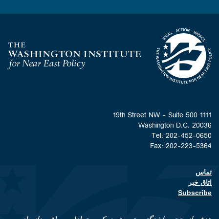
Homepage
1111 19th Street NW - Suite 500
Washington D.C. 20036
Tel: 202-452-0650
Fax: 202-223-5364
تماس
Footer contact links
اتاق خبر
Subscribe