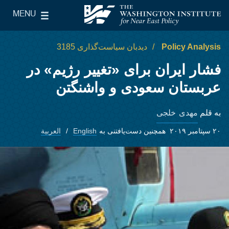
Skip to main content
MENU
le Main Menu
The Washington Institute for Near East Policy
Policy Analysis
دیدبان سیاست‌گذاری 3185
فشار ایران برای «تغییر رژیم» در
عربستان سعودی و واشنگتن
مهدی خلجی
به قلم
۲۰ سپتامبر ۲۰۱۹
همچنین دست‌یافتنی به
English
العربية