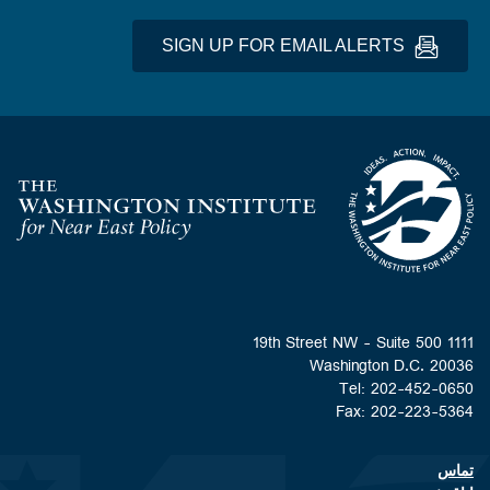
SIGN UP FOR EMAIL ALERTS
Homepage
1111 19th Street NW - Suite 500
Washington D.C. 20036
Tel: 202-452-0650
Fax: 202-223-5364
تماس
Footer contact links