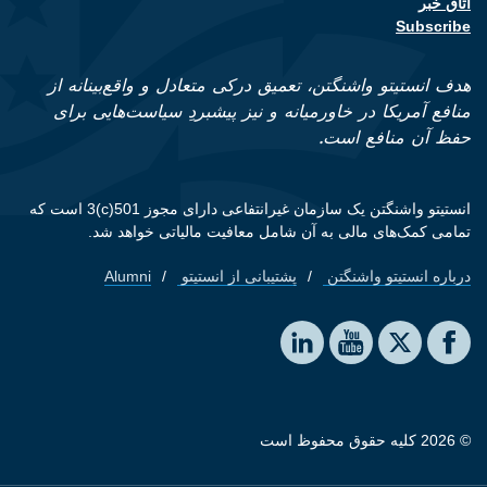
اتاق خبر
Subscribe
هدف انستیتو واشنگتن، تعمیق درکی متعادل و واقع‌بینانه از
منافع آمریکا در خاورمیانه و نیز پیشبردِ سیاست‌هایی برای
حفظ آن منافع است.
انستیتو واشنگتن یک سازمان غیرانتفاعی دارای مجوز 501(c)3 است که
تمامی کمک‌های مالی به آن شامل معافیت مالیاتی خواهد شد.
درباره انستیتو واشنگتن
پشتیبانی از انستیتو
Alumni
Footer quick links
Social media
The Washington Institute on LinkedIn
The Washington Institute on YouTube
The Washington Institute on Facebook
The Washington Institute on X
© 2026 کلیه حقوق محفوظ است